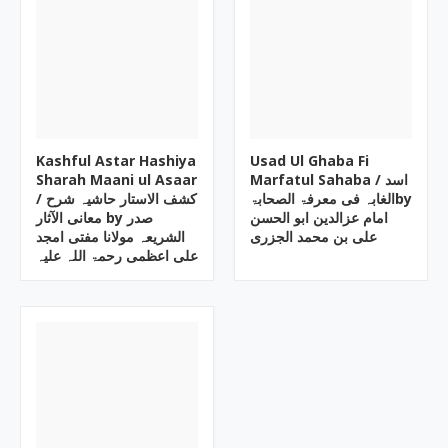
Kashful Astar Hashiya
Usad Ul Ghaba Fi
Sharah Maani ul Asaar
Marfatul Sahaba ‎/ اسد
الغابہ فی معرفۃ الصحابۃby
/ کشف الاستار حاشیہ شرح
معانی الآثار by صدر
علی بن محمد الجزری
الشریعہ مولانا مفتی امجد
علی اعظمی رحمۃ اللہ علیہ