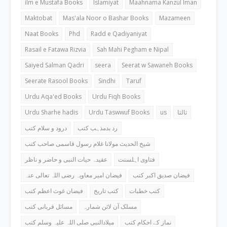
ilm e Mustafa Books
Islamiyat
Maahnama Kanzul Iman
Maktobat
Mas'ala Noor o Bashar Books
Mazameen
Naat Books
Phd
Radd e Qadiyaniyat
Rasail e Fatawa Rizvia
Sah Mahi Pegham e Nipal
Saiyed Salman Qadri
seera
Seerat w Sawaneh Books
Seerate Rasool Books
Sindhi
Taruf
Urdu Aqa'ed Books
Urdu Fiqh Books
Urdu Sharhe hadis
Urdu Taswwuf Books
us
ثالثا
رد بدمذہب کتب
درود و سلام کتب
شیخ الحدیث مولانا غلام رسول قاسمی صاحب کتب
فتاوی اہلسنت
عقیدہ حیات النبی و حاضر و ناظر
فیضان صدیق اکبر کتب
فیضان امیر معاویہ رضی اللہ تعالی عنہ
کتب خطبات
کتب تاریخ
فیضان غوث اعظم کتب
مسلک آن لائن شمارہ
مسائل قربانی کتب
نماز کے احکام کتب
میلادالنبی صلی اللہ علیہ وسلم کتب