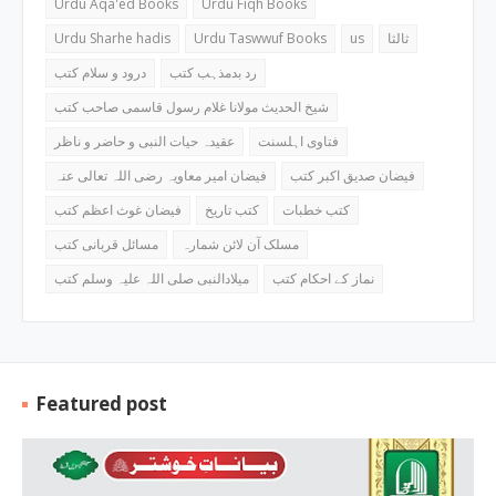
Urdu Aqa'ed Books
Urdu Fiqh Books
Urdu Sharhe hadis
Urdu Taswwuf Books
us
ثالثا
رد بدمذہب کتب
درود و سلام کتب
شیخ الحدیث مولانا غلام رسول قاسمی صاحب کتب
فتاوی اہلسنت
عقیدہ حیات النبی و حاضر و ناظر
فیضان صدیق اکبر کتب
فیضان امیر معاویہ رضی اللہ تعالی عنہ
کتب خطبات
کتب تاریخ
فیضان غوث اعظم کتب
مسلک آن لائن شمارہ
مسائل قربانی کتب
نماز کے احکام کتب
میلادالنبی صلی اللہ علیہ وسلم کتب
Featured post