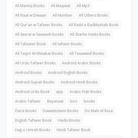
All Mantiq Books
All Maqalat
All Mp3
All Naat w Diwaan
All Number
All Others Books
All Qur'an w Tafseer Books
All Radd e BadMazhab Book
All Seerat w Sawaneh books
All Sharhe Hadis Books
All Tafaseer Book
All tafseer Books
All Taqrir W Khitabat Books
All Tasawwuf Books
All Urdu Tafseer Books
Android Arabic Books
Android Books
Android English Books
Android Gujrati Books
Android Hindi Books
Android Urdu Book
app
Arabic Fiqh Books
Arabic Tafseer
Bayanaat
boo
books
Darsi Books
Dawateislami Books
Do Mahi Al Raza
English Tafseer Book
Hadis Books
Hajj o Umrah Books
Hindi Tafseer Book