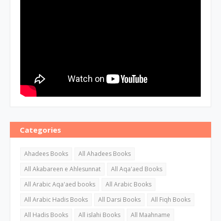
Categories
Ahadees Books
All Ahadees Books
All Akabareen e Ahlesunnat
All Aqa'aed Books
All Arabic Aqa'aed books
All Arabic Books
All Arabic Hadis Books
All Darsi Books
All Fiqh Books
All Hadis Books
All islahi Books
All Maahname