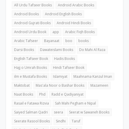
All Urdu Tafseer Books
Android Arabic Books
Android Books
Android English Books
Android Gujrati Books
Android Hindi Books
Android Urdu Book
app
Arabic Fiqh Books
Arabic Tafseer
Bayanaat
boo
books
Darsi Books
Dawateislami Books
Do Mahi Al Raza
English Tafseer Book
Hadis Books
Hajj o Umrah Books
Hindi Tafseer Book
ilm e Mustafa Books
Islamiyat
Maahnama Kanzul Iman
Maktobat
Mas'ala Noor o Bashar Books
Mazameen
Naat Books
Phd
Radd e Qadiyaniyat
Rasail e Fatawa Rizvia
Sah Mahi Pegham e Nipal
Saiyed Salman Qadri
seera
Seerat w Sawaneh Books
Seerate Rasool Books
Sindhi
Taruf