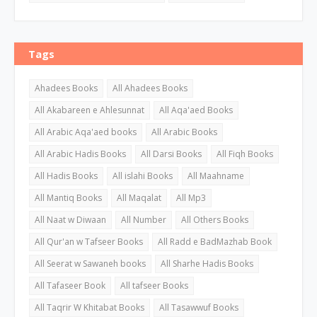
Tags
Ahadees Books
All Ahadees Books
All Akabareen e Ahlesunnat
All Aqa'aed Books
All Arabic Aqa'aed books
All Arabic Books
All Arabic Hadis Books
All Darsi Books
All Fiqh Books
All Hadis Books
All islahi Books
All Maahname
All Mantiq Books
All Maqalat
All Mp3
All Naat w Diwaan
All Number
All Others Books
All Qur'an w Tafseer Books
All Radd e BadMazhab Book
All Seerat w Sawaneh books
All Sharhe Hadis Books
All Tafaseer Book
All tafseer Books
All Taqrir W Khitabat Books
All Tasawwuf Books