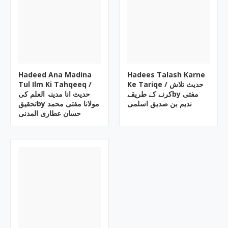
Hadeed Ana Madina
Hadees Talash Karne
Tul Ilm Ki Tahqeeq /
Ke Tariqe / حدیث تلاش
کرنے کے طریقےby مفتی
حدیث انا مدینۃ العلم کی
ندیم بن صدیق اسلمی
تحقیقby مولانا مفتی محمد
حسان عطاری المدنی