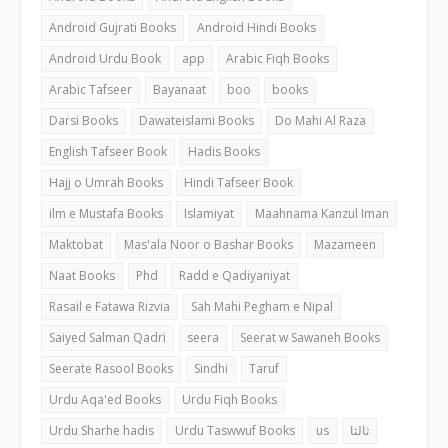
Android Gujrati Books
Android Hindi Books
Android Urdu Book
app
Arabic Fiqh Books
Arabic Tafseer
Bayanaat
boo
books
Darsi Books
Dawateislami Books
Do Mahi Al Raza
English Tafseer Book
Hadis Books
Hajj o Umrah Books
Hindi Tafseer Book
ilm e Mustafa Books
Islamiyat
Maahnama Kanzul Iman
Maktobat
Mas'ala Noor o Bashar Books
Mazameen
Naat Books
Phd
Radd e Qadiyaniyat
Rasail e Fatawa Rizvia
Sah Mahi Pegham e Nipal
Saiyed Salman Qadri
seera
Seerat w Sawaneh Books
Seerate Rasool Books
Sindhi
Taruf
Urdu Aqa'ed Books
Urdu Fiqh Books
Urdu Sharhe hadis
Urdu Taswwuf Books
us
ثالثا