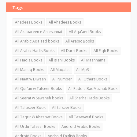
Tags
Ahadees Books
All Ahadees Books
All Akabareen e Ahlesunnat
All Aqa'aed Books
All Arabic Aqa'aed books
All Arabic Books
All Arabic Hadis Books
All Darsi Books
All Fiqh Books
All Hadis Books
All islahi Books
All Maahname
All Mantiq Books
All Maqalat
All Mp3
All Naat w Diwaan
All Number
All Others Books
All Qur'an w Tafseer Books
All Radd e BadMazhab Book
All Seerat w Sawaneh books
All Sharhe Hadis Books
All Tafaseer Book
All tafseer Books
All Taqrir W Khitabat Books
All Tasawwuf Books
All Urdu Tafseer Books
Android Arabic Books
Android Books
Android English Books