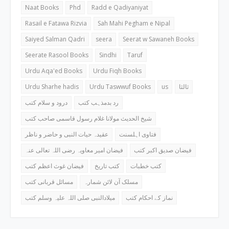
Naat Books
Phd
Radd e Qadiyaniyat
Rasail e Fatawa Rizvia
Sah Mahi Pegham e Nipal
Saiyed Salman Qadri
seera
Seerat w Sawaneh Books
Seerate Rasool Books
Sindhi
Taruf
Urdu Aqa'ed Books
Urdu Fiqh Books
Urdu Sharhe hadis
Urdu Taswwuf Books
us
ثالثا
رد بدمذہب کتب
درود و سلام کتب
شیخ الحدیث مولانا غلام رسول قاسمی صاحب کتب
فتاوی اہلسنت
عقیدہ حیات النبی و حاضر و ناظر
فیضان صدیق اکبر کتب
فیضان امیر معاویہ رضی اللہ تعالی عنہ
کتب خطبات
کتب تاریخ
فیضان غوث اعظم کتب
مسلک آن لائن شمارہ
مسائل قربانی کتب
نماز کے احکام کتب
میلادالنبی صلی اللہ علیہ وسلم کتب