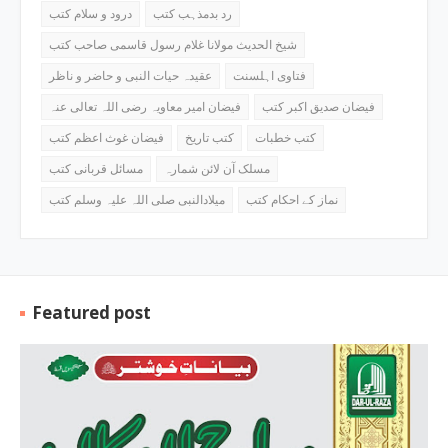
رد بدمذہب کتب
درود و سلام کتب
شیخ الحدیث مولانا غلام رسول قاسمی صاحب کتب
فتاوی اہلسنت
عقیدہ حیات النبی و حاضر و ناظر
فیضان صدیق اکبر کتب
فیضان امیر معاویہ رضی اللہ تعالی عنہ
کتب خطبات
کتب تاریخ
فیضان غوث اعظم کتب
مسلک آن لائن شمارہ
مسائل قربانی کتب
نماز کے احکام کتب
میلادالنبی صلی اللہ علیہ وسلم کتب
Featured post