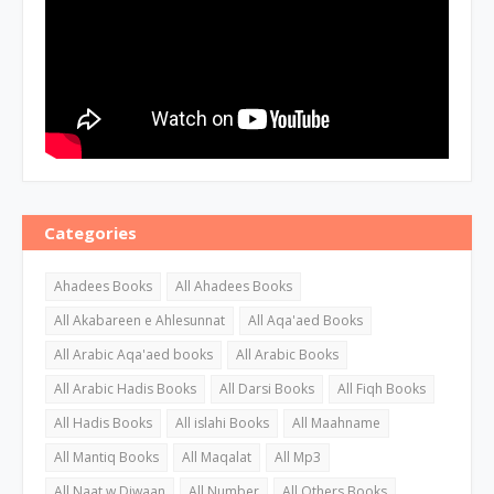
Categories
Ahadees Books
All Ahadees Books
All Akabareen e Ahlesunnat
All Aqa'aed Books
All Arabic Aqa'aed books
All Arabic Books
All Arabic Hadis Books
All Darsi Books
All Fiqh Books
All Hadis Books
All islahi Books
All Maahname
All Mantiq Books
All Maqalat
All Mp3
All Naat w Diwaan
All Number
All Others Books