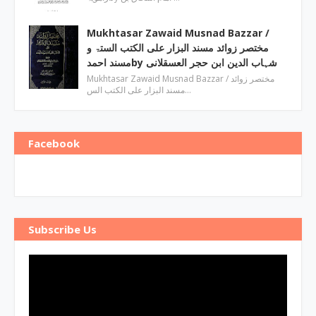
Mukhtasar Zawaid Musnad Bazzar ‎/
مختصر زوائد مسند البزار علی الکتب الستۃ و
مسند احمدby ‎شہاب الدین ابن حجر العسقلانی
Mukhtasar Zawaid Musnad Bazzar ‎/ مختصر زوائد
مسند البزار علی الکتب الس…
Facebook
Subscribe Us