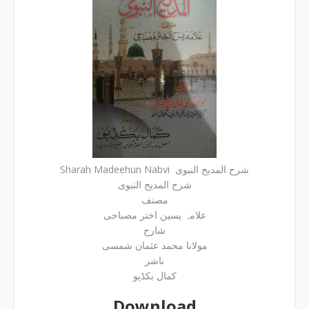
Sharah Madeehun Nabvi شرح المدیح النبوی
شرح المدیح النبوی
مصنف
علامہ یسین اختر مصباحی
شارح
مولانا محمد عثمان شمسی
ناشر
کمال بکڈپو
Download