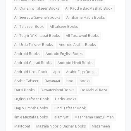
All Qur'an w Tafseer Books
All Radd e BadMazhab Book
All Seerat w Sawaneh books
All Sharhe Hadis Books
All Tafaseer Book
All tafseer Books
All Taqrir W Khitabat Books
All Tasawwuf Books
All Urdu Tafseer Books
Android Arabic Books
Android Books
Android English Books
Android Gujrati Books
Android Hindi Books
Android Urdu Book
app
Arabic Fiqh Books
Arabic Tafseer
Bayanaat
boo
books
Darsi Books
Dawateislami Books
Do Mahi Al Raza
English Tafseer Book
Hadis Books
Hajj o Umrah Books
Hindi Tafseer Book
ilm e Mustafa Books
Islamiyat
Maahnama Kanzul Iman
Maktobat
Mas'ala Noor o Bashar Books
Mazameen