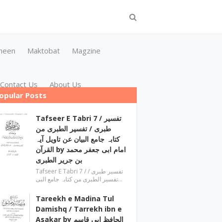
meen
Maktobat
Magzine
Contact Us
About Us
opular Posts
Tafseer E Tabri 7 / تفسیر
طبری / تفسیر الطبری من
کتابہ جامع البیان عن تاویل آیہ
القرآن by امام ابی جعفر محمد
بن جریر الطبری
Tafseer E Tabri 7 / تفسیر طبری /
تفسیر الطبری من کتابہ جامع البی…
Tareekh e Madina Tul
Damishq / Tarrekh ibn e
Asakar by الحافظ ابی قاسم