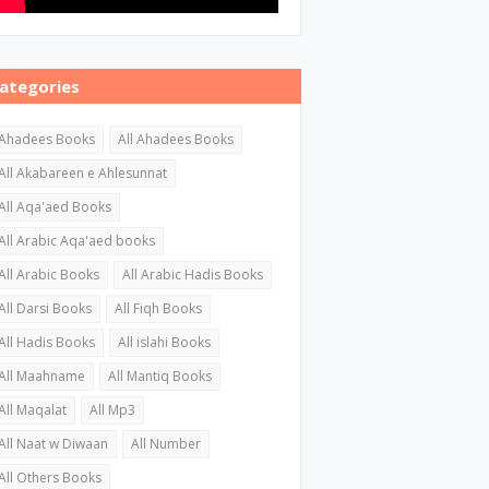
ategories
Ahadees Books
All Ahadees Books
All Akabareen e Ahlesunnat
All Aqa'aed Books
All Arabic Aqa'aed books
All Arabic Books
All Arabic Hadis Books
All Darsi Books
All Fiqh Books
All Hadis Books
All islahi Books
All Maahname
All Mantiq Books
All Maqalat
All Mp3
All Naat w Diwaan
All Number
All Others Books