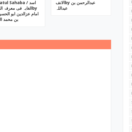
الانفby ‎عبدالرحمن بن
tul Sahaba ‎/ اسد
عبداللہ
الغابہ فی معرفۃ اby
بن محمد ا