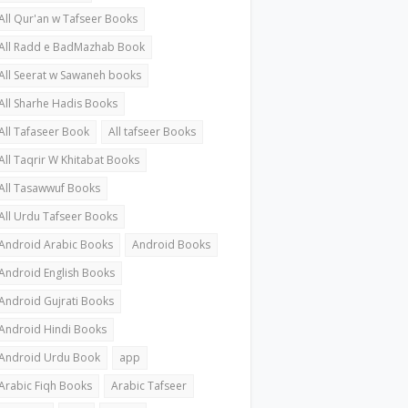
All Qur'an w Tafseer Books
All Radd e BadMazhab Book
All Seerat w Sawaneh books
All Sharhe Hadis Books
All Tafaseer Book
All tafseer Books
All Taqrir W Khitabat Books
All Tasawwuf Books
All Urdu Tafseer Books
Android Arabic Books
Android Books
Android English Books
Android Gujrati Books
Android Hindi Books
Android Urdu Book
app
Arabic Fiqh Books
Arabic Tafseer