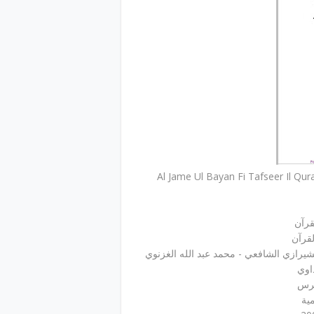
لقرآن
شيرازي الشافعي - محمد عبد الله الغزنوي
اوي
هرس
مية