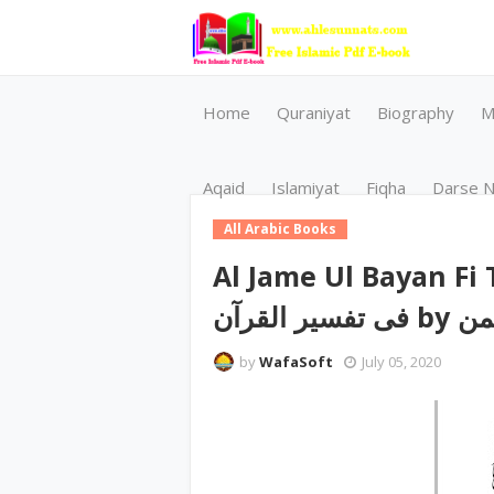
Home
Quraniyat
Biography
M
Aqaid
Islamiyat
Fiqha
Darse N
All Arabic Books
Al Jame Ul Bayan Fi Tafsee
لقرآن
by
WafaSoft
July 05, 2020