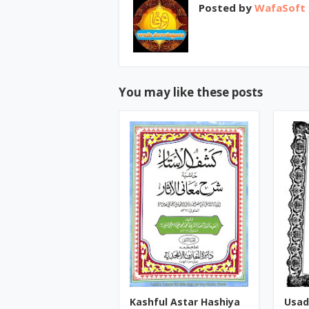
Posted by
WafaSoft
You may like these posts
Kashful Astar Hashiya
Usad