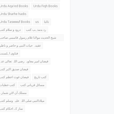
Urdu Aqa'ed Books
Urdu Fiqh Books
Urdu Sharhe hadis
Urdu Taswwuf Books
us
ثالثا
رد بدمذہب کتب
درود و سلام کتب
شیخ الحدیث مولانا غلام رسول قاسمی صاحب
کتب
عقیدہ حیات النبی و حاضر و ناظر
فتاوی اہلسنت
فیضان امیر معاویہ رضی اللہ تعالی عنہ
فیضان صدیق اکبر کتب
کتب تاریخ
فیضان غوث اعظم کتب
مسائل قربانی کتب
کتب خطبات
مسلک آن لائن شمارہ
میلادالنبی صلی اللہ علیہ وسلم کتب
نماز کے احکام کتب