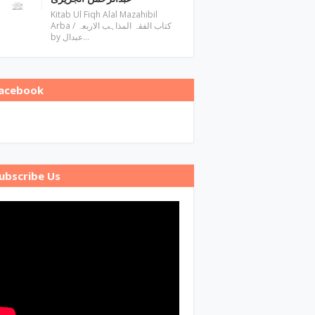
Kitab Ul Fiqh Alal Mazahibil
Arba / کتاب الفقہ المذاہب الاربعہ
by عبدال…
acebook
ubscribe Us