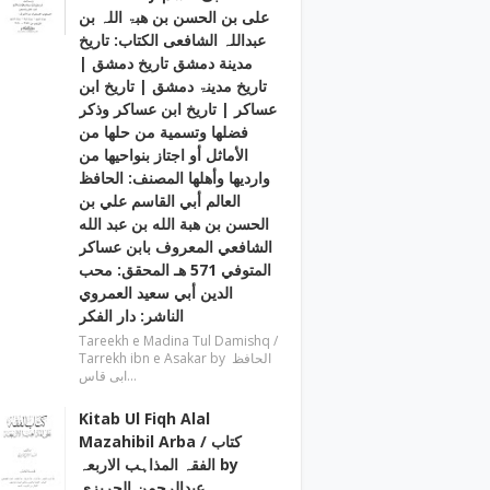
علی بن الحسن بن ھبۃ اللہ بن
عبداللہ الشافعی الكتاب: تاريخ
مدينة دمشق تاريخ دمشق |
تاریخ مدینۃ دمشق | تاریخ ابن
عساکر | تاريخ ابن عساكر وذكر
فضلها وتسمية من حلها من
الأماثل أو اجتاز بنواحيها من
وارديها وأهلها المصنف: الحافظ
العالم أبي القاسم علي بن
الحسن بن هبة الله بن عبد الله
الشافعي المعروف بابن عساكر
المتوفي 571 هـ المحقق: محب
الدين أبي سعيد العمروي
الناشر: دار الفكر
Tareekh e Madina Tul Damishq /
Tarrekh ibn e Asakar by الحافظ
ابی قاس…
Kitab Ul Fiqh Alal
Mazahibil Arba / کتاب
الفقہ المذاہب الاربعہ by
عبدالرحمن الجریزی