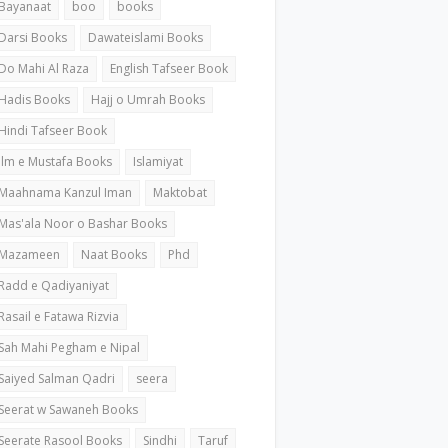
Bayanaat
boo
books
Darsi Books
Dawateislami Books
Do Mahi Al Raza
English Tafseer Book
Hadis Books
Hajj o Umrah Books
Hindi Tafseer Book
ilm e Mustafa Books
Islamiyat
Maahnama Kanzul Iman
Maktobat
Mas'ala Noor o Bashar Books
Mazameen
Naat Books
Phd
Radd e Qadiyaniyat
Rasail e Fatawa Rizvia
Sah Mahi Pegham e Nipal
Saiyed Salman Qadri
seera
Seerat w Sawaneh Books
Seerate Rasool Books
Sindhi
Taruf