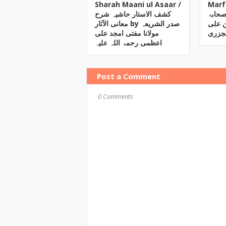
Sharah Maani ul Asaar /
Marfa
لصحابۃ
کشف الاستار حاشیہ شرح
معانی الآثار by صدر الشریعہ
لجزری
مولانا مفتی امجد علی
اعظمی رحمۃ اللہ علیہ
Post a Comment
0 Comments