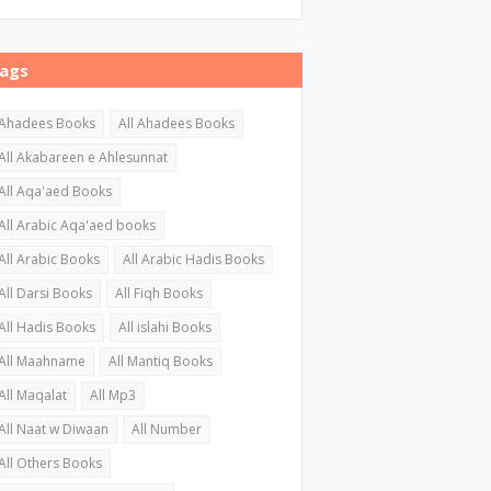
ags
Ahadees Books
All Ahadees Books
All Akabareen e Ahlesunnat
All Aqa'aed Books
All Arabic Aqa'aed books
All Arabic Books
All Arabic Hadis Books
All Darsi Books
All Fiqh Books
All Hadis Books
All islahi Books
All Maahname
All Mantiq Books
All Maqalat
All Mp3
All Naat w Diwaan
All Number
All Others Books