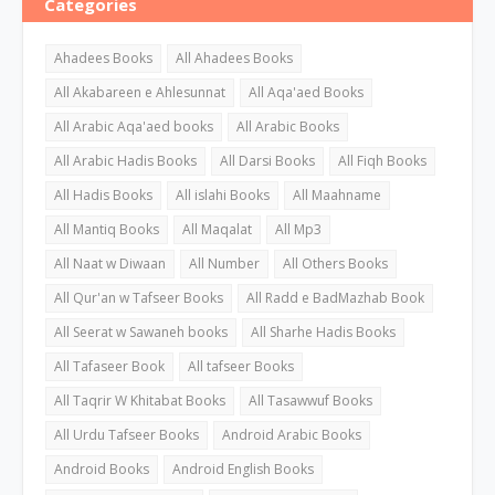
Categories
Ahadees Books
All Ahadees Books
All Akabareen e Ahlesunnat
All Aqa'aed Books
All Arabic Aqa'aed books
All Arabic Books
All Arabic Hadis Books
All Darsi Books
All Fiqh Books
All Hadis Books
All islahi Books
All Maahname
All Mantiq Books
All Maqalat
All Mp3
All Naat w Diwaan
All Number
All Others Books
All Qur'an w Tafseer Books
All Radd e BadMazhab Book
All Seerat w Sawaneh books
All Sharhe Hadis Books
All Tafaseer Book
All tafseer Books
All Taqrir W Khitabat Books
All Tasawwuf Books
All Urdu Tafseer Books
Android Arabic Books
Android Books
Android English Books