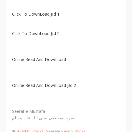
Click To DownLoad Jild 1
Click To DownLoad Jild 2
Online Read And DownLoad
Online Read And DownLoad Jild 2
Seerat e Mustafa
سیرت مصطفی صلی اللہ علیہ وسلم
All islahi Books
Seerate Rasool Books