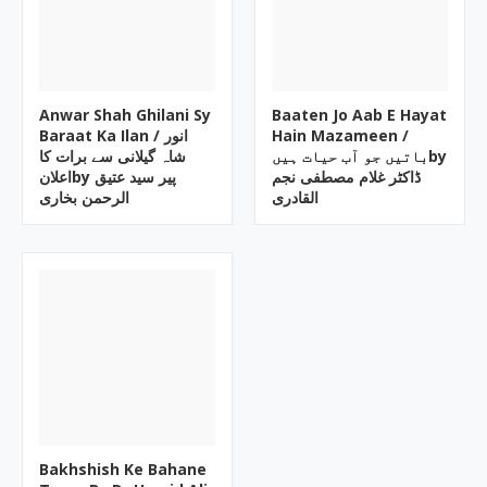
Anwar Shah Ghilani Sy
Baaten Jo Aab E Hayat
Baraat Ka Ilan / انور
Hain Mazameen /
باتیں جو آب حیات ہیںby
شاہ گیلانی سے برات کا
ڈاکٹر غلام مصطفی نجم
اعلانby پیر سید عتیق
القادری
الرحمن بخاری
Bakhshish Ke Bahane