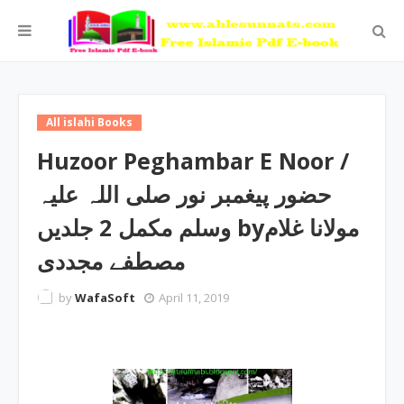
All islahi Books
Huzoor Peghambar E Noor /
حضور پیغمبر نور صلی اللہ علیہ
وسلم مکمل 2 جلدیں byمولانا غلام
مصطفے مجددی
by
WafaSoft
April 11, 2019