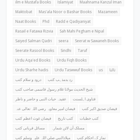
ilm e Mustafa Books
Islamiyat
Maahnama Kanzul Iman
Maktobat
Mas'ala Noor o Bashar Books
Mazameen
Naat Books
Phd
Radd e Qadiyaniyat
Rasail e Fatawa Rizvia
Sah Mahi Pegham e Nipal
Saiyed Salman Qadri
seera
Seerat w Sawaneh Books
Seerate Rasool Books
Sindhi
Taruf
Urdu Aqa'ed Books
Urdu Fiqh Books
Urdu Sharhe hadis
Urdu Taswwuf Books
us
ثالثا
رد بدمذہب کتب
درود و سلام کتب
شیخ الحدیث مولانا غلام رسول قاسمی صاحب کتب
فتاوی اہلسنت
عقیدہ حیات النبی و حاضر و ناظر
فیضان صدیق اکبر کتب
فیضان امیر معاویہ رضی اللہ تعالی عنہ
کتب خطبات
کتب تاریخ
فیضان غوث اعظم کتب
مسلک آن لائن شمارہ
مسائل قربانی کتب
نماز کے احکام کتب
میلادالنبی صلی اللہ علیہ وسلم کتب