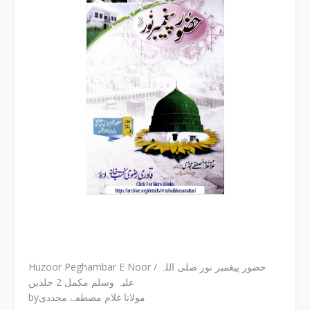
Huzoor Peghambar E Noor / حضور پیغمبر نور صلی اللہ
علیہ وسلم مکمل 2 جلدیں
byمولانا غلام مصطفے مجددی