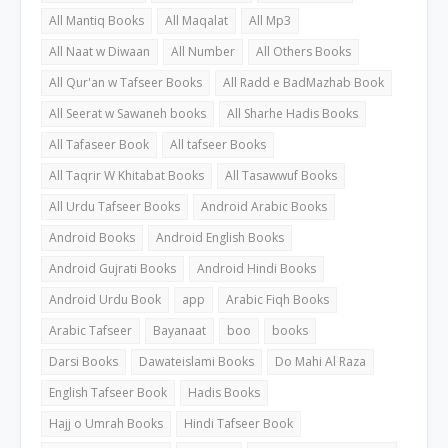
All Mantiq Books
All Maqalat
All Mp3
All Naat w Diwaan
All Number
All Others Books
All Qur'an w Tafseer Books
All Radd e BadMazhab Book
All Seerat w Sawaneh books
All Sharhe Hadis Books
All Tafaseer Book
All tafseer Books
All Taqrir W Khitabat Books
All Tasawwuf Books
All Urdu Tafseer Books
Android Arabic Books
Android Books
Android English Books
Android Gujrati Books
Android Hindi Books
Android Urdu Book
app
Arabic Fiqh Books
Arabic Tafseer
Bayanaat
boo
books
Darsi Books
Dawateislami Books
Do Mahi Al Raza
English Tafseer Book
Hadis Books
Hajj o Umrah Books
Hindi Tafseer Book