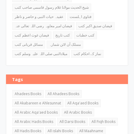
شیخ الحدیث مولانا غلام رسول قاسمی صاحب کتب
فتاوی اہلسنت
عقیدہ حیات النبی و حاضر و ناظر
فیضان صدیق اکبر کتب
فیضان امیر معاویہ رضی اللہ تعالی عنہ
کتب خطبات
کتب تاریخ
فیضان غوث اعظم کتب
مسلک آن لائن شمارہ
مسائل قربانی کتب
نماز کے احکام کتب
میلادالنبی صلی اللہ علیہ وسلم کتب
Tags
Ahadees Books
All Ahadees Books
All Akabareen e Ahlesunnat
All Aqa'aed Books
All Arabic Aqa'aed books
All Arabic Books
All Arabic Hadis Books
All Darsi Books
All Fiqh Books
All Hadis Books
All islahi Books
All Maahname