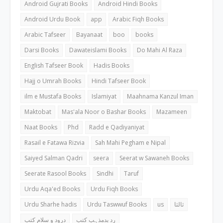
Android Gujrati Books
Android Hindi Books
Android Urdu Book
app
Arabic Fiqh Books
Arabic Tafseer
Bayanaat
boo
books
Darsi Books
Dawateislami Books
Do Mahi Al Raza
English Tafseer Book
Hadis Books
Hajj o Umrah Books
Hindi Tafseer Book
ilm e Mustafa Books
Islamiyat
Maahnama Kanzul Iman
Maktobat
Mas'ala Noor o Bashar Books
Mazameen
Naat Books
Phd
Radd e Qadiyaniyat
Rasail e Fatawa Rizvia
Sah Mahi Pegham e Nipal
Saiyed Salman Qadri
seera
Seerat w Sawaneh Books
Seerate Rasool Books
Sindhi
Taruf
Urdu Aqa'ed Books
Urdu Fiqh Books
Urdu Sharhe hadis
Urdu Taswwuf Books
us
ثالثا
رد بدمذہب کتب
درود و سلام کتب