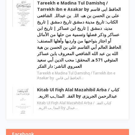
Tareekh e Madina Tul Damishq /
Tarrekh ibn e Asakar by الحافظ ابی قاسم
علی بن الحسن بن ھبۃ اللہ بن عبداللہ الشافعی
الكتاب: تاريخ مدينة دمشق تاريخ دمشق | تاریخ
مدینۃ دمشق | تاریخ ابن عساکر | تاريخ ابن
عساكر وذكر فضلها وتسمية من حلها من الأماثل
أو اجتاز بنواحيها من وارديها وأهلها المصنف:
الحافظ العالم أبي القاسم علي بن الحسن بن هبة
الله بن عبد الله الشافعي المعروف بابن عساكر
المتوفي 571 هـ المحقق: محب الدين أبي سعيد
العمروي الناشر: دار الفكر
Tareekh e Madina Tul Damishq / Tarrekh ibn e
Asakar by الحافظ ابی قاس…
Kitab Ul Fiqh Alal Mazahibil Arba / کتاب
الفقہ المذاہب الاربعہ by عبدالرحمن الجریزی
Kitab Ul Fiqh Alal Mazahibil Arba / کتاب الفقہ
المذاہب الاربعہ by عبدال…
Facebook