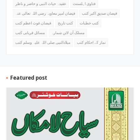
فتاوی اہلسنت
عقیدہ حیات النبی و حاضر و ناظر
فیضان صدیق اکبر کتب
فیضان امیر معاویہ رضی اللہ تعالی عنہ
کتب خطبات
کتب تاریخ
فیضان غوث اعظم کتب
مسلک آن لائن شمارہ
مسائل قربانی کتب
نماز کے احکام کتب
میلادالنبی صلی اللہ علیہ وسلم کتب
Featured post