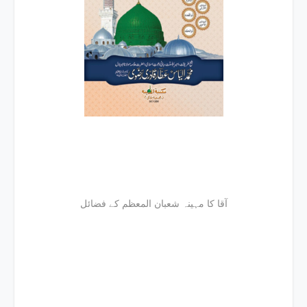
آقا کا مہینہ شعبان المعظم کے فضائل