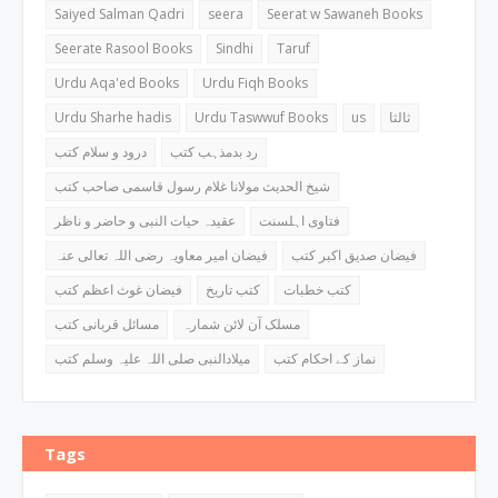
Saiyed Salman Qadri
seera
Seerat w Sawaneh Books
Seerate Rasool Books
Sindhi
Taruf
Urdu Aqa'ed Books
Urdu Fiqh Books
Urdu Sharhe hadis
Urdu Taswwuf Books
us
ثالثا
رد بدمذہب کتب
درود و سلام کتب
شیخ الحدیث مولانا غلام رسول قاسمی صاحب کتب
فتاوی اہلسنت
عقیدہ حیات النبی و حاضر و ناظر
فیضان صدیق اکبر کتب
فیضان امیر معاویہ رضی اللہ تعالی عنہ
کتب خطبات
کتب تاریخ
فیضان غوث اعظم کتب
مسلک آن لائن شمارہ
مسائل قربانی کتب
نماز کے احکام کتب
میلادالنبی صلی اللہ علیہ وسلم کتب
Tags