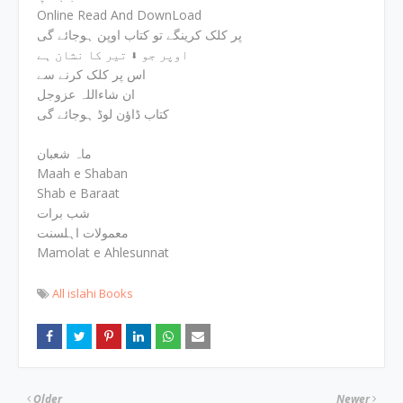
Online Read And DownLoad
پر کلک کرینگے تو کتاب اوپن ہوجائے گی
اوپر جو ⬇ تیر کا نشان ہے
اس پر کلک کرنے سے
ان شاءاللہ عزوجل
کتاب ڈاؤن لوڈ ہوجائے گی
ماہ شعبان
Maah e Shaban
Shab e Baraat
شب برات
معمولات اہلسنت
Mamolat e Ahlesunnat
All islahi Books
Older
Newer