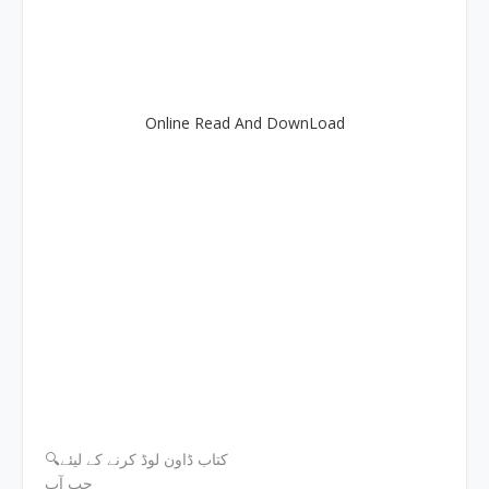
Online Read And DownLoad
🔍کتاب ڈاون لوڈ کرنے کے لیئے
جب آپ