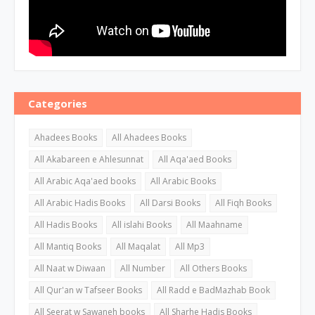
Categories
Ahadees Books
All Ahadees Books
All Akabareen e Ahlesunnat
All Aqa'aed Books
All Arabic Aqa'aed books
All Arabic Books
All Arabic Hadis Books
All Darsi Books
All Fiqh Books
All Hadis Books
All islahi Books
All Maahname
All Mantiq Books
All Maqalat
All Mp3
All Naat w Diwaan
All Number
All Others Books
All Qur'an w Tafseer Books
All Radd e BadMazhab Book
All Seerat w Sawaneh books
All Sharhe Hadis Books