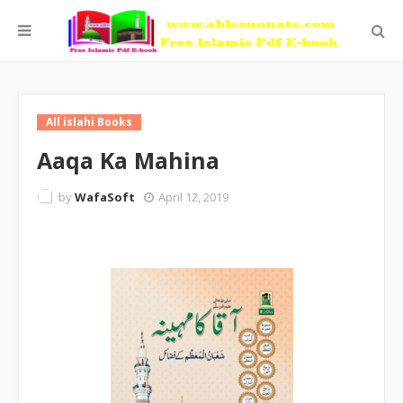
All islahi Books
Aaqa Ka Mahina
by
WafaSoft
April 12, 2019