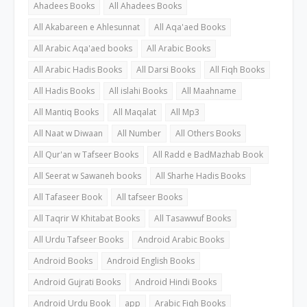
Ahadees Books
All Ahadees Books
All Akabareen e Ahlesunnat
All Aqa'aed Books
All Arabic Aqa'aed books
All Arabic Books
All Arabic Hadis Books
All Darsi Books
All Fiqh Books
All Hadis Books
All islahi Books
All Maahname
All Mantiq Books
All Maqalat
All Mp3
All Naat w Diwaan
All Number
All Others Books
All Qur'an w Tafseer Books
All Radd e BadMazhab Book
All Seerat w Sawaneh books
All Sharhe Hadis Books
All Tafaseer Book
All tafseer Books
All Taqrir W Khitabat Books
All Tasawwuf Books
All Urdu Tafseer Books
Android Arabic Books
Android Books
Android English Books
Android Gujrati Books
Android Hindi Books
Android Urdu Book
app
Arabic Fiqh Books