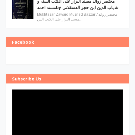
مختصر زوائد مسند البزار علی الکتب الستۃ و
مسند احمدby ‎شہاب الدین ابن حجر العسقلانی
Mukhtasar Zawaid Musnad Bazzar ‎/ مختصر زوائد
مسند البزار علی الکتب الس…
Facebook
Subscribe Us