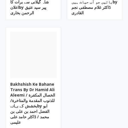
باتیں جو آب حیات ہیںby
شاہ گیلانی سے برات کا
ڈاکٹر غلام مصطفی نجم
اعلانby پیر سید عتیق
القادری
الرحمن بخاری
Bakhshish Ke Bahane
Trans By Dr Hamid Ali
Aleemi / الخصال المکفرة
للذنوب المقدمة والمتاخرة/
بخشش کے بہانےby ابو
الفضل احمد بن علی بن
محمد / ڈاکٹر حامد علی
علیمی