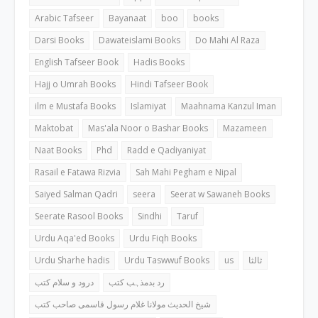
Arabic Tafseer
Bayanaat
boo
books
Darsi Books
Dawateislami Books
Do Mahi Al Raza
English Tafseer Book
Hadis Books
Hajj o Umrah Books
Hindi Tafseer Book
ilm e Mustafa Books
Islamiyat
Maahnama Kanzul Iman
Maktobat
Mas'ala Noor o Bashar Books
Mazameen
Naat Books
Phd
Radd e Qadiyaniyat
Rasail e Fatawa Rizvia
Sah Mahi Pegham e Nipal
Saiyed Salman Qadri
seera
Seerat w Sawaneh Books
Seerate Rasool Books
Sindhi
Taruf
Urdu Aqa'ed Books
Urdu Fiqh Books
Urdu Sharhe hadis
Urdu Taswwuf Books
us
ثالثا
رد بدمذہب کتب
درود و سلام کتب
شیخ الحدیث مولانا غلام رسول قاسمی صاحب کتب