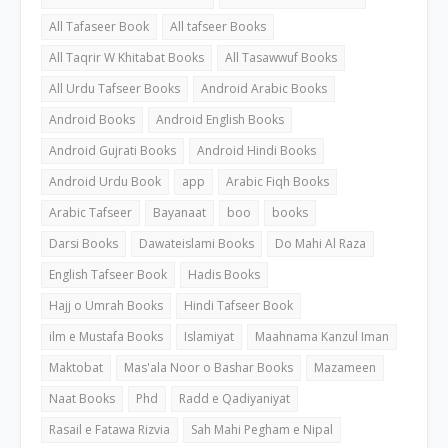
All Tafaseer Book
All tafseer Books
All Taqrir W Khitabat Books
All Tasawwuf Books
All Urdu Tafseer Books
Android Arabic Books
Android Books
Android English Books
Android Gujrati Books
Android Hindi Books
Android Urdu Book
app
Arabic Fiqh Books
Arabic Tafseer
Bayanaat
boo
books
Darsi Books
Dawateislami Books
Do Mahi Al Raza
English Tafseer Book
Hadis Books
Hajj o Umrah Books
Hindi Tafseer Book
ilm e Mustafa Books
Islamiyat
Maahnama Kanzul Iman
Maktobat
Mas'ala Noor o Bashar Books
Mazameen
Naat Books
Phd
Radd e Qadiyaniyat
Rasail e Fatawa Rizvia
Sah Mahi Pegham e Nipal