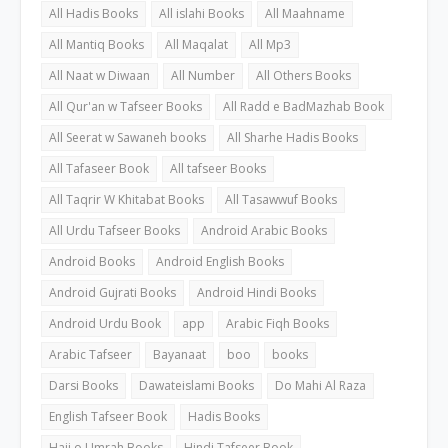
All Hadis Books
All islahi Books
All Maahname
All Mantiq Books
All Maqalat
All Mp3
All Naat w Diwaan
All Number
All Others Books
All Qur'an w Tafseer Books
All Radd e BadMazhab Book
All Seerat w Sawaneh books
All Sharhe Hadis Books
All Tafaseer Book
All tafseer Books
All Taqrir W Khitabat Books
All Tasawwuf Books
All Urdu Tafseer Books
Android Arabic Books
Android Books
Android English Books
Android Gujrati Books
Android Hindi Books
Android Urdu Book
app
Arabic Fiqh Books
Arabic Tafseer
Bayanaat
boo
books
Darsi Books
Dawateislami Books
Do Mahi Al Raza
English Tafseer Book
Hadis Books
Hajj o Umrah Books
Hindi Tafseer Book