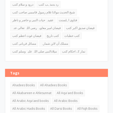
رد بدمذہب کتب
درود و سلام کتب
شیخ الحدیث مولانا غلام رسول قاسمی صاحب کتب
فتاوی اہلسنت
عقیدہ حیات النبی و حاضر و ناظر
فیضان صدیق اکبر کتب
فیضان امیر معاویہ رضی اللہ تعالی عنہ
کتب خطبات
کتب تاریخ
فیضان غوث اعظم کتب
مسلک آن لائن شمارہ
مسائل قربانی کتب
نماز کے احکام کتب
میلادالنبی صلی اللہ علیہ وسلم کتب
Tags
Ahadees Books
All Ahadees Books
All Akabareen e Ahlesunnat
All Aqa'aed Books
All Arabic Aqa'aed books
All Arabic Books
All Arabic Hadis Books
All Darsi Books
All Fiqh Books