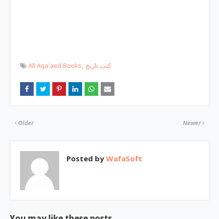
All Aqa'aed Books
کتب تاریخ
Older
Newer
Posted by
WafaSoft
You may like these posts