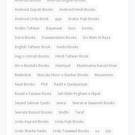
Android Books
Android English Books
Android Gujrati Books
Android Hindi Books
Android Urdu Book
app
Arabic Fiqh Books
Arabic Tafseer
Bayanaat
boo
books
Darsi Books
Dawateislami Books
Do Mahi Al Raza
English Tafseer Book
Hadis Books
Hajj o Umrah Books
Hindi Tafseer Book
ilm e Mustafa Books
Islamiyat
Maahnama Kanzul Iman
Maktobat
Mas'ala Noor o Bashar Books
Mazameen
Naat Books
Phd
Radd e Qadiyaniyat
Rasail e Fatawa Rizvia
Sah Mahi Pegham e Nipal
Saiyed Salman Qadri
seera
Seerat w Sawaneh Books
Seerate Rasool Books
Sindhi
Taruf
Urdu Aqa'ed Books
Urdu Fiqh Books
Urdu Sharhe hadis
Urdu Taswwuf Books
us
ثالثا