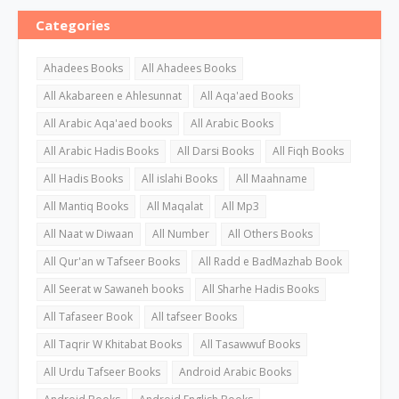
Categories
Ahadees Books
All Ahadees Books
All Akabareen e Ahlesunnat
All Aqa'aed Books
All Arabic Aqa'aed books
All Arabic Books
All Arabic Hadis Books
All Darsi Books
All Fiqh Books
All Hadis Books
All islahi Books
All Maahname
All Mantiq Books
All Maqalat
All Mp3
All Naat w Diwaan
All Number
All Others Books
All Qur'an w Tafseer Books
All Radd e BadMazhab Book
All Seerat w Sawaneh books
All Sharhe Hadis Books
All Tafaseer Book
All tafseer Books
All Taqrir W Khitabat Books
All Tasawwuf Books
All Urdu Tafseer Books
Android Arabic Books