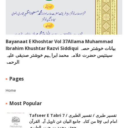
Bayanaat E Khoshtar Vol 37Allama Muhammad
Ibrahim Khushtar Razvi Siddiqui بیانات خوشتر حصہ
سینتیس حضرت علامہ محمد ابراہیم خوشتر صدیقی علیہ
الرحمۃ
Pages
Home
Most Popular
Tafseer E Tabri 7 / تفسیر طبری / تفسیر الطبری
من کتابہ جامع البیان عن تاویل آیہ القرآن by امام ابی
جعفر محمد بن جریر الطبری