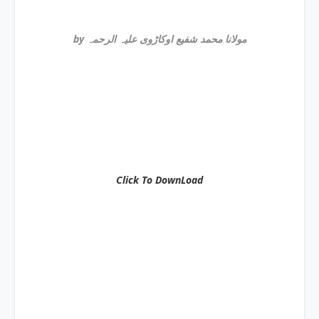
by مولانا محمد شفیع اوکاڑوی علیہ الرحمہ
Click To DownLoad