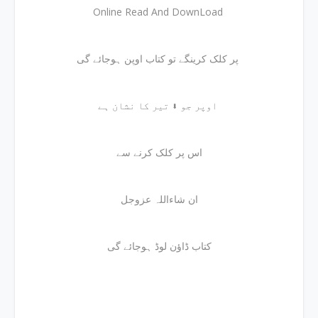
Online Read And DownLoad
پر کلک کرینگے تو کتاب اوپن ہوجائے گی
اوپر جو ⬇ تیر کا نشان ہے
اس پر کلک کرنے سے
ان شاءاللہ عزوجل
کتاب ڈاؤن لوڈ ہوجائے گی