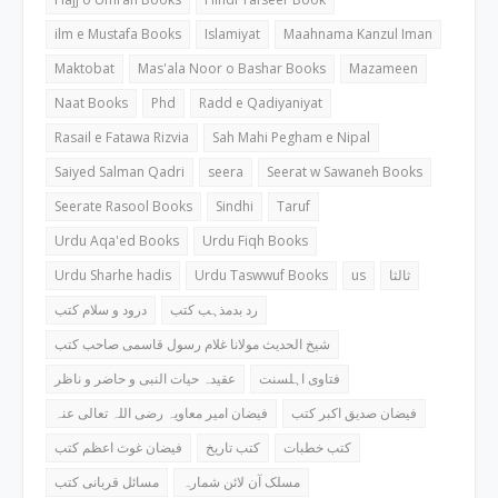
ilm e Mustafa Books
Islamiyat
Maahnama Kanzul Iman
Maktobat
Mas'ala Noor o Bashar Books
Mazameen
Naat Books
Phd
Radd e Qadiyaniyat
Rasail e Fatawa Rizvia
Sah Mahi Pegham e Nipal
Saiyed Salman Qadri
seera
Seerat w Sawaneh Books
Seerate Rasool Books
Sindhi
Taruf
Urdu Aqa'ed Books
Urdu Fiqh Books
Urdu Sharhe hadis
Urdu Taswwuf Books
us
ثالثا
رد بدمذہب کتب
درود و سلام کتب
شیخ الحدیث مولانا غلام رسول قاسمی صاحب کتب
فتاوی اہلسنت
عقیدہ حیات النبی و حاضر و ناظر
فیضان صدیق اکبر کتب
فیضان امیر معاویہ رضی اللہ تعالی عنہ
کتب خطبات
کتب تاریخ
فیضان غوث اعظم کتب
مسلک آن لائن شمارہ
مسائل قربانی کتب