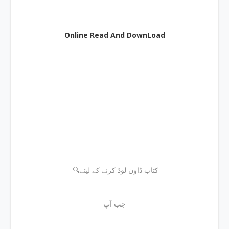
Online Read And DownLoad
🔍کتاب ڈاون لوڈ کرنے کے لیئے
جب آپ