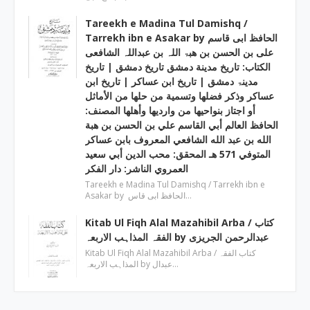
Tareekh e Madina Tul Damishq /
Tarrekh ibn e Asakar by الحافظ ابی قاسم
علی بن الحسن بن ھبۃ اللہ بن عبداللہ الشافعی
الكتاب: تاريخ مدينة دمشق تاريخ دمشق | تاریخ
مدینۃ دمشق | تاریخ ابن عساکر | تاريخ ابن
عساكر وذكر فضلها وتسمية من حلها من الأماثل
أو اجتاز بنواحيها من وارديها وأهلها المصنف:
الحافظ العالم أبي القاسم علي بن الحسن بن هبة
الله بن عبد الله الشافعي المعروف بابن عساكر
المتوفي 571 هـ المحقق: محب الدين أبي سعيد
العمروي الناشر: دار الفكر
Tareekh e Madina Tul Damishq / Tarrekh ibn e
Asakar by الحافظ ابی قاس…
Kitab Ul Fiqh Alal Mazahibil Arba / کتاب
الفقہ المذاہب الاربعہ by عبدالرحمن الجریزی
Kitab Ul Fiqh Alal Mazahibil Arba / کتاب الفقہ
المذاہب الاربعہ by عبدال…