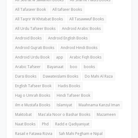
All Tafaseer Book
All tafseer Books
All Taqrir W Khitabat Books
All Tasawwuf Books
All Urdu Tafseer Books
Android Arabic Books
Android Books
Android English Books
Android Gujrati Books
Android Hindi Books
Android Urdu Book
app
Arabic Fiqh Books
Arabic Tafseer
Bayanaat
boo
books
Darsi Books
Dawateislami Books
Do Mahi Al Raza
English Tafseer Book
Hadis Books
Hajj o Umrah Books
Hindi Tafseer Book
ilm e Mustafa Books
Islamiyat
Maahnama Kanzul Iman
Maktobat
Mas'ala Noor o Bashar Books
Mazameen
Naat Books
Phd
Radd e Qadiyaniyat
Rasail e Fatawa Rizvia
Sah Mahi Pegham e Nipal