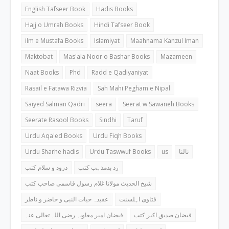
English Tafseer Book
Hadis Books
Hajj o Umrah Books
Hindi Tafseer Book
ilm e Mustafa Books
Islamiyat
Maahnama Kanzul Iman
Maktobat
Mas'ala Noor o Bashar Books
Mazameen
Naat Books
Phd
Radd e Qadiyaniyat
Rasail e Fatawa Rizvia
Sah Mahi Pegham e Nipal
Saiyed Salman Qadri
seera
Seerat w Sawaneh Books
Seerate Rasool Books
Sindhi
Taruf
Urdu Aqa'ed Books
Urdu Fiqh Books
Urdu Sharhe hadis
Urdu Taswwuf Books
us
ثالثا
رد بدمذہب کتب
درود و سلام کتب
شیخ الحدیث مولانا غلام رسول قاسمی صاحب کتب
فتاوی اہلسنت
عقیدہ حیات النبی و حاضر و ناظر
فیضان صدیق اکبر کتب
فیضان امیر معاویہ رضی اللہ تعالی عنہ