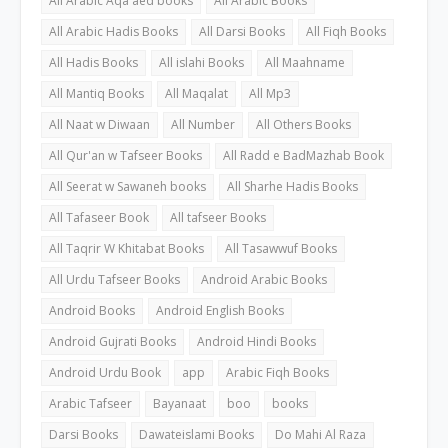
All Arabic Aqa'aed books
All Arabic Books
All Arabic Hadis Books
All Darsi Books
All Fiqh Books
All Hadis Books
All islahi Books
All Maahname
All Mantiq Books
All Maqalat
All Mp3
All Naat w Diwaan
All Number
All Others Books
All Qur'an w Tafseer Books
All Radd e BadMazhab Book
All Seerat w Sawaneh books
All Sharhe Hadis Books
All Tafaseer Book
All tafseer Books
All Taqrir W Khitabat Books
All Tasawwuf Books
All Urdu Tafseer Books
Android Arabic Books
Android Books
Android English Books
Android Gujrati Books
Android Hindi Books
Android Urdu Book
app
Arabic Fiqh Books
Arabic Tafseer
Bayanaat
boo
books
Darsi Books
Dawateislami Books
Do Mahi Al Raza