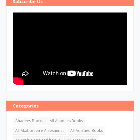
Subscribe Us
Categories
Ahadees Books
All Ahadees Books
All Akabareen e Ahlesunnat
All Aqa'aed Books