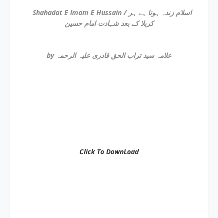
Shahadat E Imam E Hussain / اسلام زندہ ہوتا ہے ہر
کربلا کے بعد شہادت امام حسین
by علامہ سید تراب الحق قادری علیہ الرحمہ
Click To DownLoad