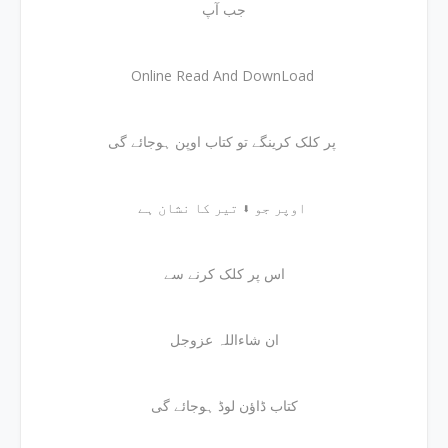
جب آپ
Online Read And DownLoad
پر کلک کرینگے تو کتاب اوپن ہوجائے گی
اوپر جو ⬇ تیر کا نشان ہے
اس پر کلک کرنے سے
ان شاءاللہ عزوجل
کتاب ڈاؤن لوڈ ہوجائے گی