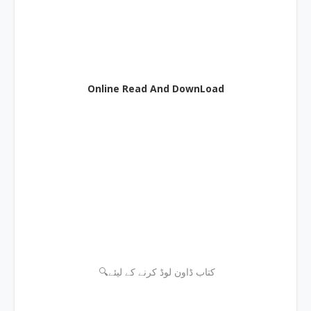
Online Read And DownLoad
🔍کتاب ڈاون لوڈ کرنے کے لیئے