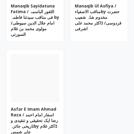
Manaqib Sayidatuna
Manaqib Ul Asfiya /
مناقب الاصفیاءby حضرت
Fatima / الٹغور الباسمۃ
مخدوم شاہ شعیب
فی مناقب سیدتنا فاطمہ by
فردوسی/ ڈاکٹر محمد علی
امام جلال الدین سیوطی/
اشرفی
مولوی محمد بن غلام
السورتی
Asfar E Imam Ahmad
Raza / اسفار امام احمد
رضا ایک تحقیقی و تنقیدی و
تاریخی جائزہby ڈاکٹر غلام
جابر شمس