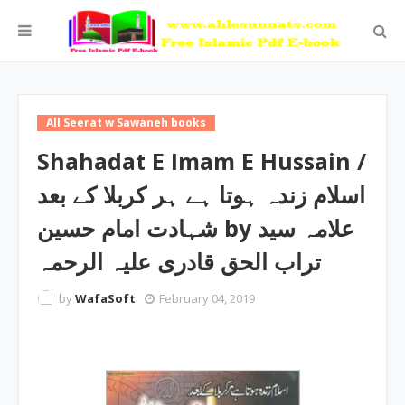
All Seerat w Sawaneh books
Shahadat E Imam E Hussain /
اسلام زندہ ہوتا ہے ہر کربلا کے بعد
شہادت امام حسین by علامہ سید
تراب الحق قادری علیہ الرحمہ
by
WafaSoft
February 04, 2019