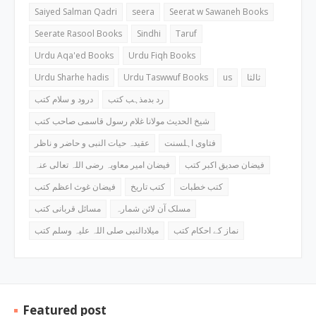
Saiyed Salman Qadri
seera
Seerat w Sawaneh Books
Seerate Rasool Books
Sindhi
Taruf
Urdu Aqa'ed Books
Urdu Fiqh Books
Urdu Sharhe hadis
Urdu Taswwuf Books
us
ثالثا
رد بدمذہب کتب
درود و سلام کتب
شیخ الحدیث مولانا غلام رسول قاسمی صاحب کتب
فتاوی اہلسنت
عقیدہ حیات النبی و حاضر و ناظر
فیضان صدیق اکبر کتب
فیضان امیر معاویہ رضی اللہ تعالی عنہ
کتب خطبات
کتب تاریخ
فیضان غوث اعظم کتب
مسلک آن لائن شمارہ
مسائل قربانی کتب
نماز کے احکام کتب
میلادالنبی صلی اللہ علیہ وسلم کتب
Featured post