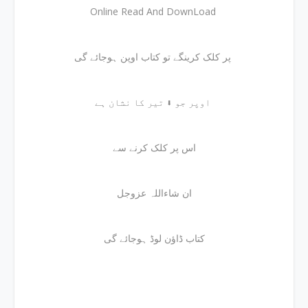
Online Read And DownLoad
پر کلک کرینگے تو کتاب اوپن ہوجائے گی
اوپر جو ⬇ تیر کا نشان ہے
اس پر کلک کرنے سے
ان شاءاللہ عزوجل
کتاب ڈاؤن لوڈ ہوجائے گی