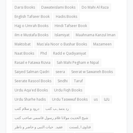
Darsi Books
Dawateislami Books
Do Mahi Al Raza
English Tafseer Book
Hadis Books
Hajj o Umrah Books
Hindi Tafseer Book
ilm e Mustafa Books
Islamiyat
Maahnama Kanzul Iman
Maktobat
Mas'ala Noor o Bashar Books
Mazameen
Naat Books
Phd
Radd e Qadiyaniyat
Rasail e Fatawa Rizvia
Sah Mahi Pegham e Nipal
Saiyed Salman Qadri
seera
Seerat w Sawaneh Books
Seerate Rasool Books
Sindhi
Taruf
Urdu Aqa'ed Books
Urdu Fiqh Books
Urdu Sharhe hadis
Urdu Taswwuf Books
us
ثالثا
رد بدمذہب کتب
درود و سلام کتب
شیخ الحدیث مولانا غلام رسول قاسمی صاحب کتب
فتاوی اہلسنت
عقیدہ حیات النبی و حاضر و ناظر