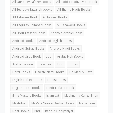
All Qur'an w Tafseer Books
All Radd e BadMazhab Book
All Seerat w Sawaneh books
All Sharhe Hadis Books
All Tafaseer Book
All tafseer Books
All Taqrir W Khitabat Books
All Tasawwuf Books
All Urdu Tafseer Books
Android Arabic Books
Android Books
Android English Books
Android Gujrati Books
Android Hindi Books
Android Urdu Book
app
Arabic Fiqh Books
Arabic Tafseer
Bayanaat
boo
books
Darsi Books
Dawateislami Books
Do Mahi Al Raza
English Tafseer Book
Hadis Books
Hajj o Umrah Books
Hindi Tafseer Book
ilm e Mustafa Books
Islamiyat
Maahnama Kanzul Iman
Maktobat
Mas'ala Noor o Bashar Books
Mazameen
Naat Books
Phd
Radd e Qadiyaniyat