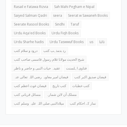
Rasail e Fatawa Rizvia
Sah Mahi Pegham e Nipal
Saiyed Salman Qadri
seera
Seerat w Sawaneh Books
Seerate Rasool Books
Sindhi
Taruf
Urdu Aqa'ed Books
Urdu Fiqh Books
Urdu Sharhe hadis
Urdu Taswwuf Books
us
ثالثا
رد بدمذہب کتب
درود و سلام کتب
شیخ الحدیث مولانا غلام رسول قاسمی صاحب کتب
فتاوی اہلسنت
عقیدہ حیات النبی و حاضر و ناظر
فیضان صدیق اکبر کتب
فیضان امیر معاویہ رضی اللہ تعالی عنہ
کتب خطبات
کتب تاریخ
فیضان غوث اعظم کتب
مسلک آن لائن شمارہ
مسائل قربانی کتب
نماز کے احکام کتب
میلادالنبی صلی اللہ علیہ وسلم کتب