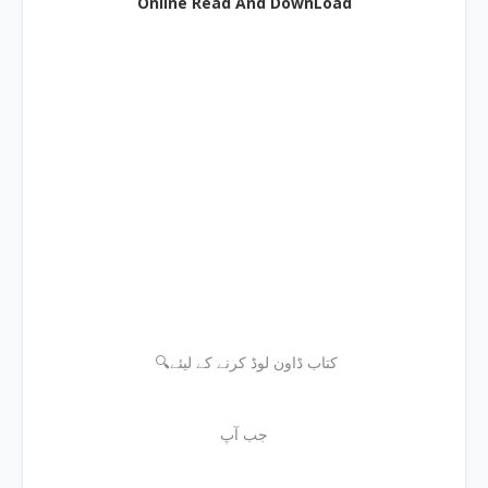
Online Read And DownLoad
🔍کتاب ڈاون لوڈ کرنے کے لیئے
جب آپ