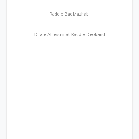
Radd e BadMazhab
Difa e Ahlesunnat Radd e Deoband