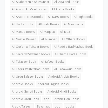
All Akabareen e Ahlesunnat
All Aqa'aed Books
All Arabic Aqa'aed books
All Arabic Books
All Arabic Hadis Books
All Darsi Books
All Fiqh Books
All Hadis Books
All islahi Books
All Maahname
All Mantiq Books
All Maqalat
All Mp3
All Naat w Diwaan
All Number
All Others Books
All Qur'an w Tafseer Books
All Radd e BadMazhab Book
All Seerat w Sawaneh books
All Sharhe Hadis Books
All Tafaseer Book
All tafseer Books
All Taqrir W Khitabat Books
All Tasawwuf Books
All Urdu Tafseer Books
Android Arabic Books
Android Books
Android English Books
Android Gujrati Books
Android Hindi Books
Android Urdu Book
app
Arabic Fiqh Books
Arabic Tafseer
Bayanaat
boo
books