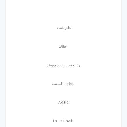
علم غیب
عقائد
رد بدمذہب رد دیوبند
دفاع اہلسنت
Aqaid
Ilm e Ghaib