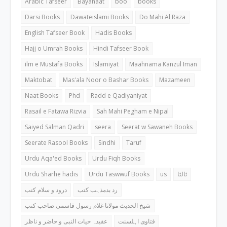
Arabic Tafseer
Bayanaat
boo
books
Darsi Books
Dawateislami Books
Do Mahi Al Raza
English Tafseer Book
Hadis Books
Hajj o Umrah Books
Hindi Tafseer Book
ilm e Mustafa Books
Islamiyat
Maahnama Kanzul Iman
Maktobat
Mas'ala Noor o Bashar Books
Mazameen
Naat Books
Phd
Radd e Qadiyaniyat
Rasail e Fatawa Rizvia
Sah Mahi Pegham e Nipal
Saiyed Salman Qadri
seera
Seerat w Sawaneh Books
Seerate Rasool Books
Sindhi
Taruf
Urdu Aqa'ed Books
Urdu Fiqh Books
Urdu Sharhe hadis
Urdu Taswwuf Books
us
ثالثا
رد بدمذہب کتب
درود و سلام کتب
شیخ الحدیث مولانا غلام رسول قاسمی صاحب کتب
فتاوی اہلسنت
عقیدہ حیات النبی و حاضر و ناظر