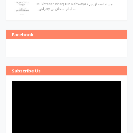
Mukhtasar Ishaq Bin Rahwaya ‎/ مسند اسحاق بن
راھویہby ‎امام اسحاق بن …
Facebook
Subscribe Us