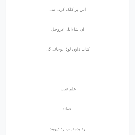
اس پر کلک کرنے سے
ان شاءاللہ عزوجل
کتاب ڈاؤن لوڈ ہوجائے گی
علم غیب
عقائد
رد بدمذہب رد دیوبند