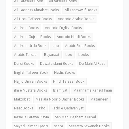
All Tafaseer Book
All tafseer Books
All Taqrir W Khitabat Books
All Tasawwuf Books
All Urdu Tafseer Books
Android Arabic Books
Android Books
Android English Books
Android Gujrati Books
Android Hindi Books
Android Urdu Book
app
Arabic Fiqh Books
Arabic Tafseer
Bayanaat
boo
books
Darsi Books
Dawateislami Books
Do Mahi Al Raza
English Tafseer Book
Hadis Books
Hajj o Umrah Books
Hindi Tafseer Book
ilm e Mustafa Books
Islamiyat
Maahnama Kanzul Iman
Maktobat
Mas'ala Noor o Bashar Books
Mazameen
Naat Books
Phd
Radd e Qadiyaniyat
Rasail e Fatawa Rizvia
Sah Mahi Pegham e Nipal
Saiyed Salman Qadri
seera
Seerat w Sawaneh Books