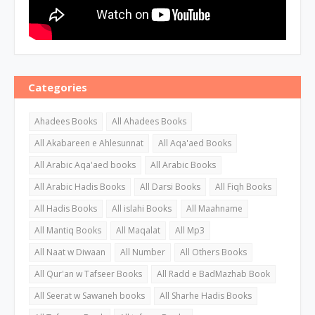
Categories
Ahadees Books
All Ahadees Books
All Akabareen e Ahlesunnat
All Aqa'aed Books
All Arabic Aqa'aed books
All Arabic Books
All Arabic Hadis Books
All Darsi Books
All Fiqh Books
All Hadis Books
All islahi Books
All Maahname
All Mantiq Books
All Maqalat
All Mp3
All Naat w Diwaan
All Number
All Others Books
All Qur'an w Tafseer Books
All Radd e BadMazhab Book
All Seerat w Sawaneh books
All Sharhe Hadis Books