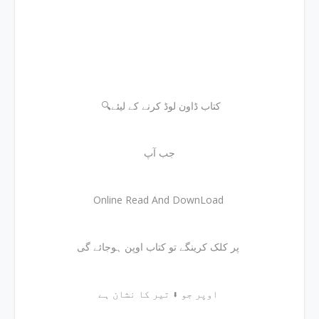
🔍کتاب ڈاون لوڈ کرنے کے لیئے
جب آپ
Online Read And DownLoad
پر کلک کرینگے تو کتاب اوپن ہوجائے گی
اوپر جو ⬇ تیر کا نشان ہے