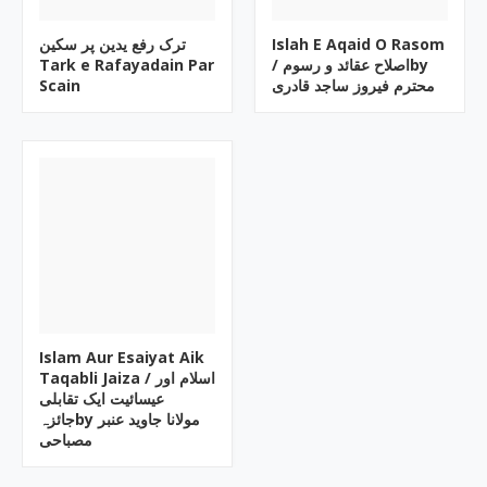
ترک رفع یدین پر سکین
Islah E Aqaid O Rasom
Tark e Rafayadain Par
/ اصلاح عقائد و رسومby
Scain
محترم فیروز ساجد قادری
Islam Aur Esaiyat Aik
Taqabli Jaiza / اسلام اور
عیسائیت ایک تقابلی
جائزہby مولانا جاوید عنبر
مصباحی