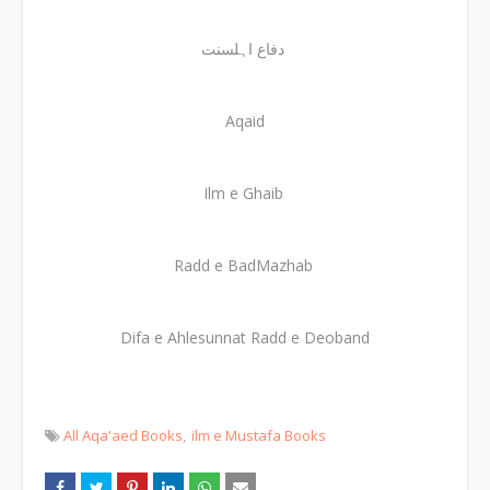
دفاع اہلسنت
Aqaid
Ilm e Ghaib
Radd e BadMazhab
Difa e Ahlesunnat Radd e Deoband
All Aqa'aed Books
ilm e Mustafa Books