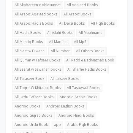
All Akabareen e Ahlesunnat
All Aqa'aed Books
All Arabic Aqa'aed books
All Arabic Books
All Arabic Hadis Books
All Darsi Books
All Fiqh Books
All Hadis Books
All islahi Books
All Maahname
All Mantiq Books
All Maqalat
All Mp3
All Naat w Diwaan
All Number
All Others Books
All Qur'an w Tafseer Books
All Radd e BadMazhab Book
All Seerat w Sawaneh books
All Sharhe Hadis Books
All Tafaseer Book
All tafseer Books
All Taqrir W Khitabat Books
All Tasawwuf Books
All Urdu Tafseer Books
Android Arabic Books
Android Books
Android English Books
Android Gujrati Books
Android Hindi Books
Android Urdu Book
app
Arabic Fiqh Books