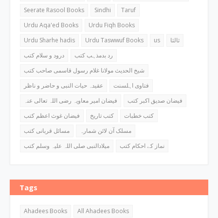
Seerate Rasool Books
Sindhi
Taruf
Urdu Aqa'ed Books
Urdu Fiqh Books
Urdu Sharhe hadis
Urdu Taswwuf Books
us
ثالثا
رد بدمذہب کتب
درود و سلام کتب
شیخ الحدیث مولانا غلام رسول قاسمی صاحب کتب
فتاوی اہلسنت
عقیدہ حیات النبی و حاضر و ناظر
فیضان صدیق اکبر کتب
فیضان امیر معاویہ رضی اللہ تعالی عنہ
کتب خطبات
کتب تاریخ
فیضان غوث اعظم کتب
مسلک آن لائن شمارہ
مسائل قربانی کتب
نماز کے احکام کتب
میلادالنبی صلی اللہ علیہ وسلم کتب
Tags
Ahadees Books
All Ahadees Books