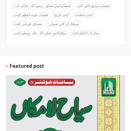
فیضان صدیق اکبر کتب
فیضان امیر معاویہ رضی اللہ تعالی عنہ
کتب خطبات
کتب تاریخ
فیضان غوث اعظم کتب
مسلک آن لائن شمارہ
مسائل قربانی کتب
نماز کے احکام کتب
میلادالنبی صلی اللہ علیہ وسلم کتب
Featured post