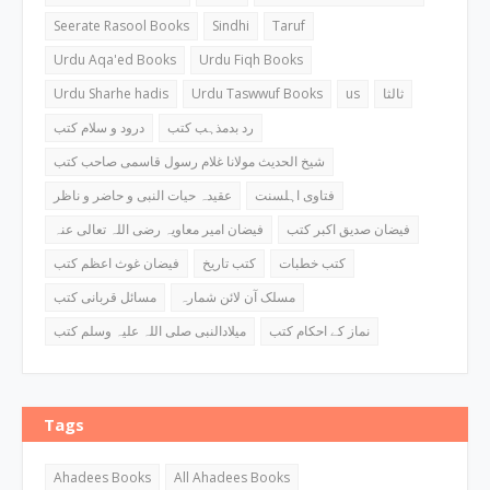
Seerate Rasool Books
Sindhi
Taruf
Urdu Aqa'ed Books
Urdu Fiqh Books
Urdu Sharhe hadis
Urdu Taswwuf Books
us
ثالثا
رد بدمذہب کتب
درود و سلام کتب
شیخ الحدیث مولانا غلام رسول قاسمی صاحب کتب
فتاوی اہلسنت
عقیدہ حیات النبی و حاضر و ناظر
فیضان صدیق اکبر کتب
فیضان امیر معاویہ رضی اللہ تعالی عنہ
کتب خطبات
کتب تاریخ
فیضان غوث اعظم کتب
مسلک آن لائن شمارہ
مسائل قربانی کتب
نماز کے احکام کتب
میلادالنبی صلی اللہ علیہ وسلم کتب
Tags
Ahadees Books
All Ahadees Books