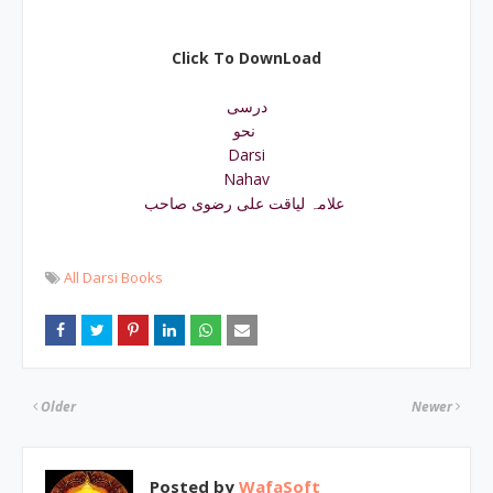
Click To DownLoad
درسی
نحو
Darsi
Nahav
علامہ لیاقت علی رضوی صاحب
All Darsi Books
Older
Newer
Posted by
WafaSoft