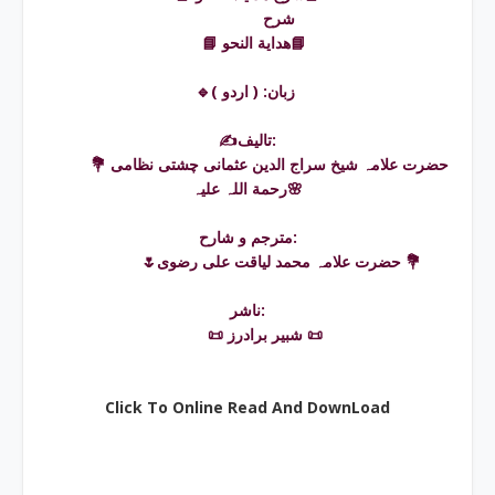
شرح
📘 ھداية النحو📘
🔹زبان: ( اردو )
✍️تالیف:
💐 حضرت علامہ شیخ سراج الدین عثمانی چشتی نظامی
رحمة اللہ علیہ🌸
مترجم و شارح:
🌷حضرت علامہ محمد لیاقت علی رضوی 💐
ناشر:
📜 شبیر برادرز 📜
Click To Online Read And DownLoad