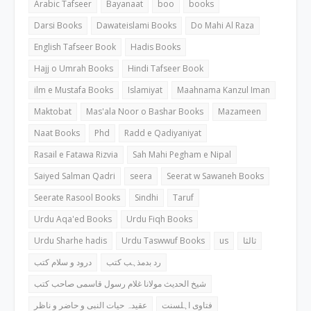
Arabic Tafseer
Bayanaat
boo
books
Darsi Books
Dawateislami Books
Do Mahi Al Raza
English Tafseer Book
Hadis Books
Hajj o Umrah Books
Hindi Tafseer Book
ilm e Mustafa Books
Islamiyat
Maahnama Kanzul Iman
Maktobat
Mas'ala Noor o Bashar Books
Mazameen
Naat Books
Phd
Radd e Qadiyaniyat
Rasail e Fatawa Rizvia
Sah Mahi Pegham e Nipal
Saiyed Salman Qadri
seera
Seerat w Sawaneh Books
Seerate Rasool Books
Sindhi
Taruf
Urdu Aqa'ed Books
Urdu Fiqh Books
Urdu Sharhe hadis
Urdu Taswwuf Books
us
ثالثا
رد بدمذہب کتب
درود و سلام کتب
شیخ الحدیث مولانا غلام رسول قاسمی صاحب کتب
فتاوی اہلسنت
عقیدہ حیات النبی و حاضر و ناظر