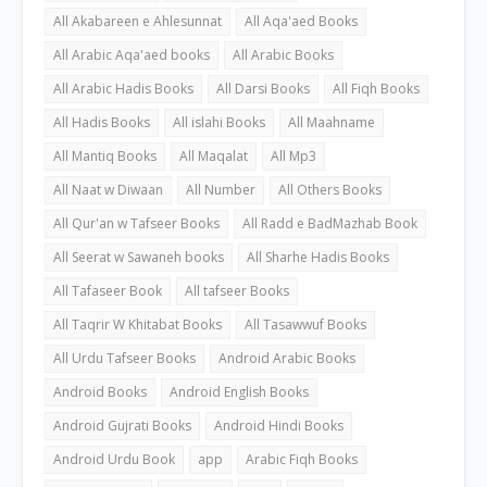
All Akabareen e Ahlesunnat
All Aqa'aed Books
All Arabic Aqa'aed books
All Arabic Books
All Arabic Hadis Books
All Darsi Books
All Fiqh Books
All Hadis Books
All islahi Books
All Maahname
All Mantiq Books
All Maqalat
All Mp3
All Naat w Diwaan
All Number
All Others Books
All Qur'an w Tafseer Books
All Radd e BadMazhab Book
All Seerat w Sawaneh books
All Sharhe Hadis Books
All Tafaseer Book
All tafseer Books
All Taqrir W Khitabat Books
All Tasawwuf Books
All Urdu Tafseer Books
Android Arabic Books
Android Books
Android English Books
Android Gujrati Books
Android Hindi Books
Android Urdu Book
app
Arabic Fiqh Books