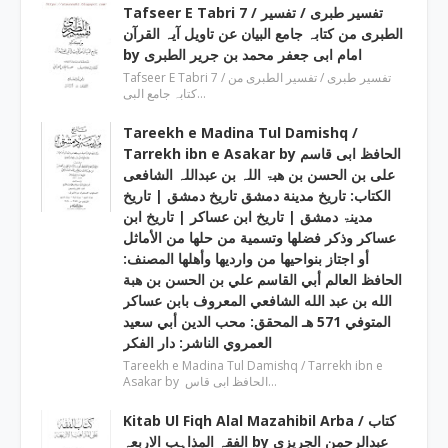
Tafseer E Tabri 7 / تفسیر طبری / تفسیر
الطبری من کتابہ جامع البیان عن تاویل آیہ القرآن
by امام ابی جعفر محمد بن جریر الطبری
Tafseer E Tabri 7 / تفسیر طبری / تفسیر الطبری من
کتابہ جامع البی…
Tareekh e Madina Tul Damishq /
Tarrekh ibn e Asakar by الحافظ ابی قاسم
علی بن الحسن بن ھبۃ اللہ بن عبداللہ الشافعی
الكتاب: تاريخ مدينة دمشق تاريخ دمشق | تاریخ
مدینۃ دمشق | تاریخ ابن عساکر | تاريخ ابن
عساكر وذكر فضلها وتسمية من حلها من الأماثل
أو اجتاز بنواحيها من وارديها وأهلها المصنف:
الحافظ العالم أبي القاسم علي بن الحسن بن هبة
الله بن عبد الله الشافعي المعروف بابن عساكر
المتوفي 571 هـ المحقق: محب الدين أبي سعيد
العمروي الناشر: دار الفكر
Tareekh e Madina Tul Damishq / Tarrekh ibn e
Asakar by الحافظ ابی قاس…
Kitab Ul Fiqh Alal Mazahibil Arba / کتاب
الفقہ المذاہب الاربعہ by عبدالرحمن الجریزی