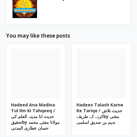
You may like these posts
Hadeed Ana Madina
Hadees Talash Karne
Tul Ilm Ki Tahqeeq /
Ke Tariqe / حدیث تلاش
کرنے کے طریقےby مفتی
حدیث انا مدینۃ العلم کی
ندیم بن صدیق اسلمی
تحقیقby مولانا مفتی محمد
حسان عطاری المدنی