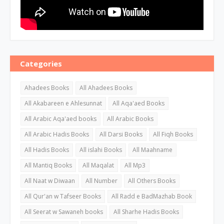
Categories
Ahadees Books
All Ahadees Books
All Akabareen e Ahlesunnat
All Aqa'aed Books
All Arabic Aqa'aed books
All Arabic Books
All Arabic Hadis Books
All Darsi Books
All Fiqh Books
All Hadis Books
All islahi Books
All Maahname
All Mantiq Books
All Maqalat
All Mp3
All Naat w Diwaan
All Number
All Others Books
All Qur'an w Tafseer Books
All Radd e BadMazhab Book
All Seerat w Sawaneh books
All Sharhe Hadis Books