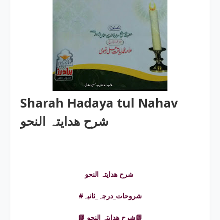
Sharah Hadaya tul Nahav
شرح ھدایتہ النحو
شرح ھدایتہ النحو
#شروحات_درجہ_ثانیہ
📗 شرح ھدایتہ النحو📗