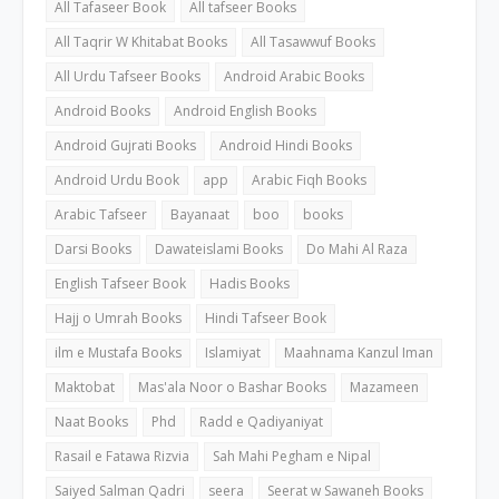
All Tafaseer Book
All tafseer Books
All Taqrir W Khitabat Books
All Tasawwuf Books
All Urdu Tafseer Books
Android Arabic Books
Android Books
Android English Books
Android Gujrati Books
Android Hindi Books
Android Urdu Book
app
Arabic Fiqh Books
Arabic Tafseer
Bayanaat
boo
books
Darsi Books
Dawateislami Books
Do Mahi Al Raza
English Tafseer Book
Hadis Books
Hajj o Umrah Books
Hindi Tafseer Book
ilm e Mustafa Books
Islamiyat
Maahnama Kanzul Iman
Maktobat
Mas'ala Noor o Bashar Books
Mazameen
Naat Books
Phd
Radd e Qadiyaniyat
Rasail e Fatawa Rizvia
Sah Mahi Pegham e Nipal
Saiyed Salman Qadri
seera
Seerat w Sawaneh Books