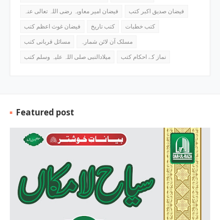
فیضان صدیق اکبر کتب
فیضان امیر معاویہ رضی اللہ تعالی عنہ
کتب خطبات
کتب تاریخ
فیضان غوث اعظم کتب
مسلک آن لائن شمارہ
مسائل قربانی کتب
نماز کے احکام کتب
میلادالنبی صلی اللہ علیہ وسلم کتب
Featured post