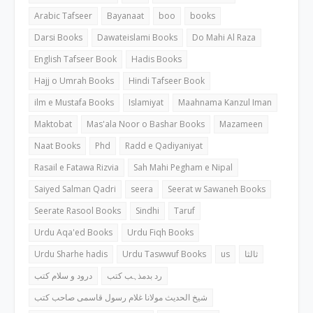
Arabic Tafseer
Bayanaat
boo
books
Darsi Books
Dawateislami Books
Do Mahi Al Raza
English Tafseer Book
Hadis Books
Hajj o Umrah Books
Hindi Tafseer Book
ilm e Mustafa Books
Islamiyat
Maahnama Kanzul Iman
Maktobat
Mas'ala Noor o Bashar Books
Mazameen
Naat Books
Phd
Radd e Qadiyaniyat
Rasail e Fatawa Rizvia
Sah Mahi Pegham e Nipal
Saiyed Salman Qadri
seera
Seerat w Sawaneh Books
Seerate Rasool Books
Sindhi
Taruf
Urdu Aqa'ed Books
Urdu Fiqh Books
Urdu Sharhe hadis
Urdu Taswwuf Books
us
ثالثا
رد بدمذہب کتب
درود و سلام کتب
شیخ الحدیث مولانا غلام رسول قاسمی صاحب کتب