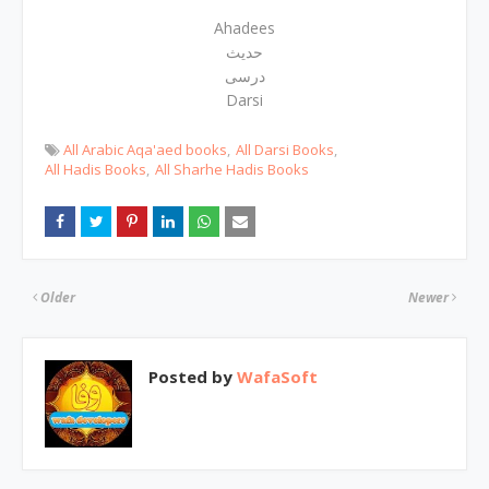
Ahadees
حدیث
درسی
Darsi
All Arabic Aqa'aed books
All Darsi Books
All Hadis Books
All Sharhe Hadis Books
Older
Newer
Posted by
WafaSoft