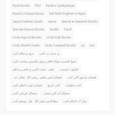
Naat Books
Phd
Radd e Qadiyaniyat
Rasail e Fatawa Rizvia
Sah Mahi Pegham e Nipal
Saiyed Salman Qadri
seera
Seerat w Sawaneh Books
Seerate Rasool Books
Sindhi
Taruf
Urdu Aqa'ed Books
Urdu Fiqh Books
Urdu Sharhe hadis
Urdu Taswwuf Books
us
ثالثا
رد بدمذہب کتب
درود و سلام کتب
شیخ الحدیث مولانا غلام رسول قاسمی صاحب کتب
فتاوی اہلسنت
عقیدہ حیات النبی و حاضر و ناظر
فیضان صدیق اکبر کتب
فیضان امیر معاویہ رضی اللہ تعالی عنہ
کتب خطبات
کتب تاریخ
فیضان غوث اعظم کتب
مسلک آن لائن شمارہ
مسائل قربانی کتب
نماز کے احکام کتب
میلادالنبی صلی اللہ علیہ وسلم کتب