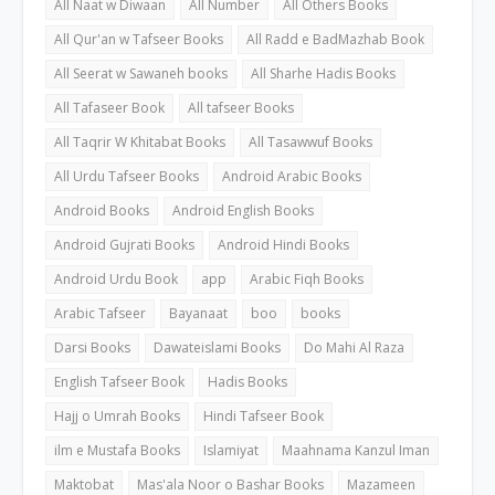
All Naat w Diwaan
All Number
All Others Books
All Qur'an w Tafseer Books
All Radd e BadMazhab Book
All Seerat w Sawaneh books
All Sharhe Hadis Books
All Tafaseer Book
All tafseer Books
All Taqrir W Khitabat Books
All Tasawwuf Books
All Urdu Tafseer Books
Android Arabic Books
Android Books
Android English Books
Android Gujrati Books
Android Hindi Books
Android Urdu Book
app
Arabic Fiqh Books
Arabic Tafseer
Bayanaat
boo
books
Darsi Books
Dawateislami Books
Do Mahi Al Raza
English Tafseer Book
Hadis Books
Hajj o Umrah Books
Hindi Tafseer Book
ilm e Mustafa Books
Islamiyat
Maahnama Kanzul Iman
Maktobat
Mas'ala Noor o Bashar Books
Mazameen