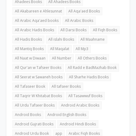
Ahadees Books
All Ahadees Books
All Akabareen e Ahlesunnat
All Aqa'aed Books
All Arabic Aqa'aed books
All Arabic Books
All Arabic Hadis Books
All Darsi Books
All Fiqh Books
All Hadis Books
All islahi Books
All Maahname
All Mantiq Books
All Maqalat
All Mp3
All Naat w Diwaan
All Number
All Others Books
All Qur'an w Tafseer Books
All Radd e BadMazhab Book
All Seerat w Sawaneh books
All Sharhe Hadis Books
All Tafaseer Book
All tafseer Books
All Taqrir W Khitabat Books
All Tasawwuf Books
All Urdu Tafseer Books
Android Arabic Books
Android Books
Android English Books
Android Gujrati Books
Android Hindi Books
Android Urdu Book
app
Arabic Fiqh Books