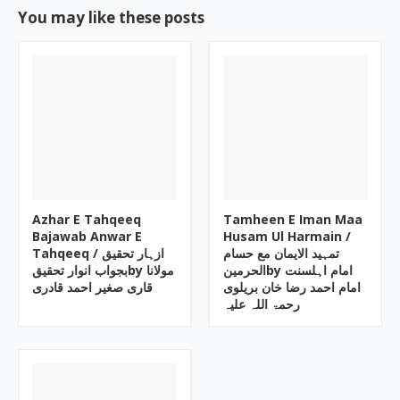
You may like these posts
Azhar E Tahqeeq
Tamheen E Iman Maa
Bajawab Anwar E
Husam Ul Harmain ‎/
تمہید الایمان مع حسام
Tahqeeq ‎/ ازہار تحقیق
الحرمینby ‎امام اہلسنت
بجواب انوار تحقیقby ‎مولانا
امام احمد رضا خان بریلوی
قاری صغیر احمد قادری
رحمۃ اللہ علیہ