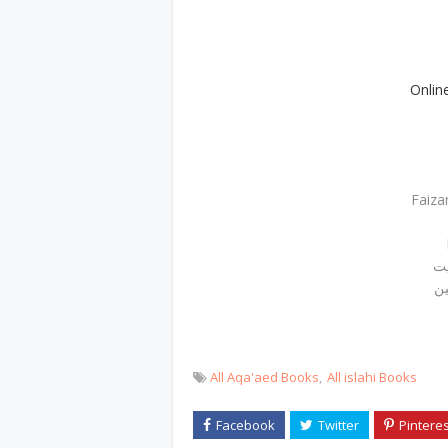
Onlin
Faiza
یت
ن
All Aqa'aed Books
All islahi Books