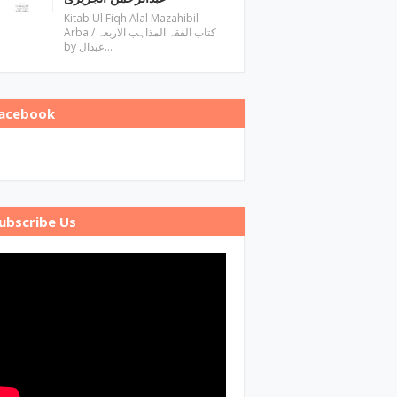
Kitab Ul Fiqh Alal Mazahibil
Arba / کتاب الفقہ المذاہب الاربعہ
by عبدال…
acebook
ubscribe Us