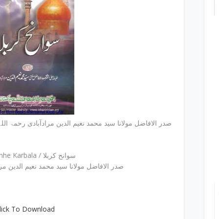
Karbala / سوانح کربلا by صدر الافاضل مولانا سید محمد نعیم الدین مرادآبادی رحمۃ اللہ علیہ
Sawanhe Karbala / سوانح کربلا
صدر الافاضل مولانا سید محمد نعیم الدین مرادآ
lick To Download