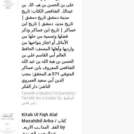
علی بن الحسن بن ھبۃ اللہ بن
عبداللہ الشافعی الكتاب: تاريخ
مدينة دمشق تاريخ دمشق |
تاریخ مدینۃ دمشق | تاریخ ابن
عساکر | تاريخ ابن عساكر وذكر
فضلها وتسمية من حلها من
الأماثل أو اجتاز بنواحيها من
وارديها وأهلها المصنف: الحافظ
العالم أبي القاسم علي بن
الحسن بن هبة الله بن عبد الله
الشافعي المعروف بابن عساكر
المتوفي 571 هـ المحقق: محب
الدين أبي سعيد العمروي
الناشر: دار الفكر
Tareekh e Madina Tul Damishq /
Tarrekh ibn e Asakar by الحافظ
ابی قاس…
Kitab Ul Fiqh Alal
Mazahibil Arba / کتاب
الفقہ المذاہب الاربعہ by
عبدالرحمن الجریزی