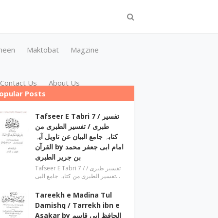
meen
Maktobat
Magzine
Contact Us
About Us
opular Posts
Tafseer E Tabri 7 / تفسیر
طبری / تفسیر الطبری من
کتابہ جامع البیان عن تاویل آیہ
القرآن by امام ابی جعفر محمد
بن جریر الطبری
Tafseer E Tabri 7 / تفسیر طبری /
تفسیر الطبری من کتابہ جامع البی…
Tareekh e Madina Tul
Damishq / Tarrekh ibn e
Asakar by الحافظ ابی قاسم