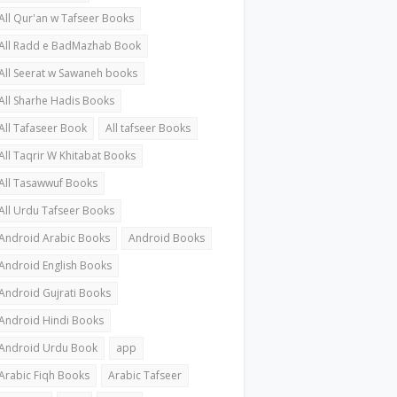
All Qur'an w Tafseer Books
All Radd e BadMazhab Book
All Seerat w Sawaneh books
All Sharhe Hadis Books
All Tafaseer Book
All tafseer Books
All Taqrir W Khitabat Books
All Tasawwuf Books
All Urdu Tafseer Books
Android Arabic Books
Android Books
Android English Books
Android Gujrati Books
Android Hindi Books
Android Urdu Book
app
Arabic Fiqh Books
Arabic Tafseer