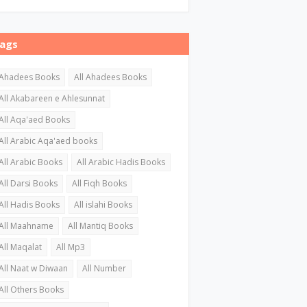
ags
Ahadees Books
All Ahadees Books
All Akabareen e Ahlesunnat
All Aqa'aed Books
All Arabic Aqa'aed books
All Arabic Books
All Arabic Hadis Books
All Darsi Books
All Fiqh Books
All Hadis Books
All islahi Books
All Maahname
All Mantiq Books
All Maqalat
All Mp3
All Naat w Diwaan
All Number
All Others Books