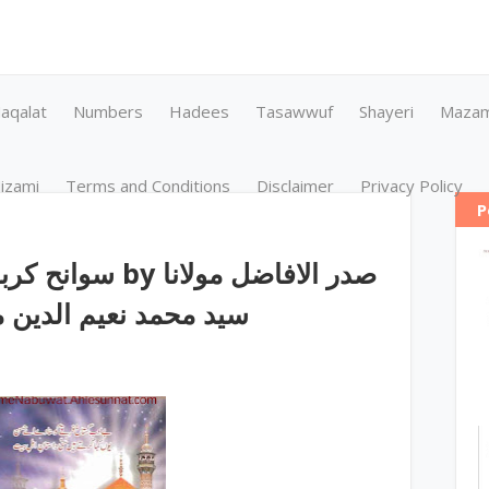
aqalat
Numbers
Hadees
Tasawwuf
Shayeri
Maza
izami
Terms and Conditions
Disclaimer
Privacy Policy
P
سید محمد نعیم الدین م