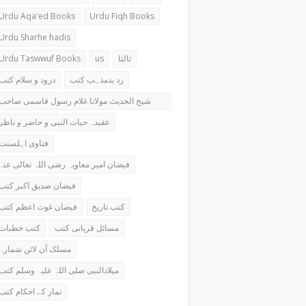
Urdu Aqa'ed Books
Urdu Fiqh Books
Urdu Sharhe hadis
Urdu Taswwuf Books
us
ثالثا
رد بدمذہب کتب
درود و سلام کتب
شیخ الحدیث مولانا غلام رسول قاسمی صاحب
کتب
عقیدہ حیات النبی و حاضر و ناظر
فتاوی اہلسنت
فیضان امیر معاویہ رضی اللہ تعالی عنہ
فیضان صدیق اکبر کتب
کتب تاریخ
فیضان غوث اعظم کتب
مسائل قربانی کتب
کتب خطبات
مسلک آن لائن شمارہ
میلادالنبی صلی اللہ علیہ وسلم کتب
نماز کے احکام کتب