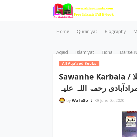
Home
Quraniyat
Biography
M
Aqaid
Islamiyat
Fiqha
Darse N
All Aqa'aed Books
Sawanhe Karbala / سوانح کربلا by صدر الافاضل مولانا
رادآبادی رحمۃ اللہ علیہ
by
WafaSoft
June 05, 2020