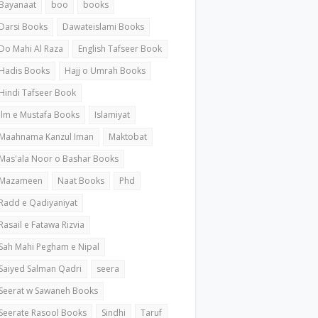
Bayanaat
boo
books
Darsi Books
Dawateislami Books
Do Mahi Al Raza
English Tafseer Book
Hadis Books
Hajj o Umrah Books
Hindi Tafseer Book
ilm e Mustafa Books
Islamiyat
Maahnama Kanzul Iman
Maktobat
Mas'ala Noor o Bashar Books
Mazameen
Naat Books
Phd
Radd e Qadiyaniyat
Rasail e Fatawa Rizvia
Sah Mahi Pegham e Nipal
Saiyed Salman Qadri
seera
Seerat w Sawaneh Books
Seerate Rasool Books
Sindhi
Taruf