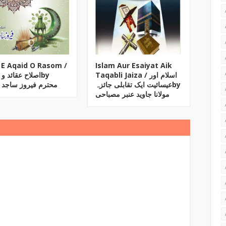
h E Aqaid O Rasom /
Islam Aur Esaiyat Aik
Taqabli Jaiza / اسلام اور
اصلاح عقائد by
عیسائیت ایک تقابلی جائزہby
محترم فیروز ساجد 
مولانا جاوید عنبر مصباحی