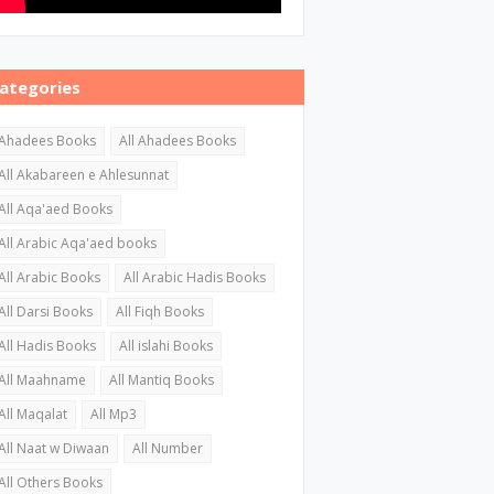
ategories
Ahadees Books
All Ahadees Books
All Akabareen e Ahlesunnat
All Aqa'aed Books
All Arabic Aqa'aed books
All Arabic Books
All Arabic Hadis Books
All Darsi Books
All Fiqh Books
All Hadis Books
All islahi Books
All Maahname
All Mantiq Books
All Maqalat
All Mp3
All Naat w Diwaan
All Number
All Others Books