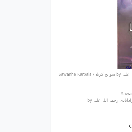
Sawanhe 
by بادی رحمۃ اللہ علیہ
C