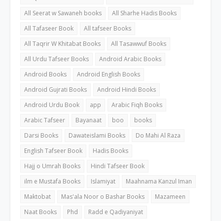
All Seerat w Sawaneh books
All Sharhe Hadis Books
All Tafaseer Book
All tafseer Books
All Taqrir W Khitabat Books
All Tasawwuf Books
All Urdu Tafseer Books
Android Arabic Books
Android Books
Android English Books
Android Gujrati Books
Android Hindi Books
Android Urdu Book
app
Arabic Fiqh Books
Arabic Tafseer
Bayanaat
boo
books
Darsi Books
Dawateislami Books
Do Mahi Al Raza
English Tafseer Book
Hadis Books
Hajj o Umrah Books
Hindi Tafseer Book
ilm e Mustafa Books
Islamiyat
Maahnama Kanzul Iman
Maktobat
Mas'ala Noor o Bashar Books
Mazameen
Naat Books
Phd
Radd e Qadiyaniyat