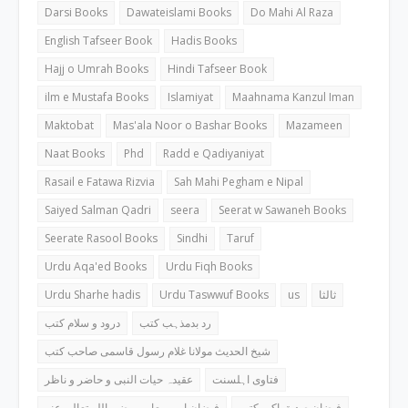
Darsi Books
Dawateislami Books
Do Mahi Al Raza
English Tafseer Book
Hadis Books
Hajj o Umrah Books
Hindi Tafseer Book
ilm e Mustafa Books
Islamiyat
Maahnama Kanzul Iman
Maktobat
Mas'ala Noor o Bashar Books
Mazameen
Naat Books
Phd
Radd e Qadiyaniyat
Rasail e Fatawa Rizvia
Sah Mahi Pegham e Nipal
Saiyed Salman Qadri
seera
Seerat w Sawaneh Books
Seerate Rasool Books
Sindhi
Taruf
Urdu Aqa'ed Books
Urdu Fiqh Books
Urdu Sharhe hadis
Urdu Taswwuf Books
us
ثالثا
رد بدمذہب کتب
درود و سلام کتب
شیخ الحدیث مولانا غلام رسول قاسمی صاحب کتب
فتاوی اہلسنت
عقیدہ حیات النبی و حاضر و ناظر
فیضان صدیق اکبر کتب
فیضان امیر معاویہ رضی اللہ تعالی عنہ