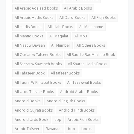
All Arabic Aqa'aed books
All Arabic Books
All Arabic Hadis Books
All Darsi Books
All Fiqh Books
All Hadis Books
All islahi Books
All Maahname
All Mantiq Books
All Maqalat
All Mp3
All Naat w Diwaan
All Number
All Others Books
All Qur'an w Tafseer Books
All Radd e BadMazhab Book
All Seerat w Sawaneh books
All Sharhe Hadis Books
All Tafaseer Book
All tafseer Books
All Taqrir W Khitabat Books
All Tasawwuf Books
All Urdu Tafseer Books
Android Arabic Books
Android Books
Android English Books
Android Gujrati Books
Android Hindi Books
Android Urdu Book
app
Arabic Fiqh Books
Arabic Tafseer
Bayanaat
boo
books