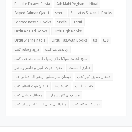
Rasail e Fatawa Rizvia
Sah Mahi Pegham e Nipal
Saiyed Salman Qadri
seera
Seerat w Sawaneh Books
Seerate Rasool Books
Sindhi
Taruf
Urdu Aqa'ed Books
Urdu Fiqh Books
Urdu Sharhe hadis
Urdu Taswwuf Books
us
ثالثا
رد بدمذہب کتب
درود و سلام کتب
شیخ الحدیث مولانا غلام رسول قاسمی صاحب کتب
فتاوی اہلسنت
عقیدہ حیات النبی و حاضر و ناظر
فیضان صدیق اکبر کتب
فیضان امیر معاویہ رضی اللہ تعالی عنہ
کتب خطبات
کتب تاریخ
فیضان غوث اعظم کتب
مسلک آن لائن شمارہ
مسائل قربانی کتب
نماز کے احکام کتب
میلادالنبی صلی اللہ علیہ وسلم کتب