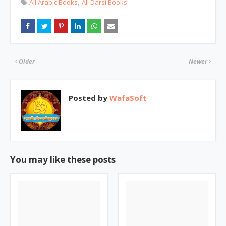
All Arabic Books
All Darsi Books
Older
Newer
Posted by
WafaSoft
You may like these posts