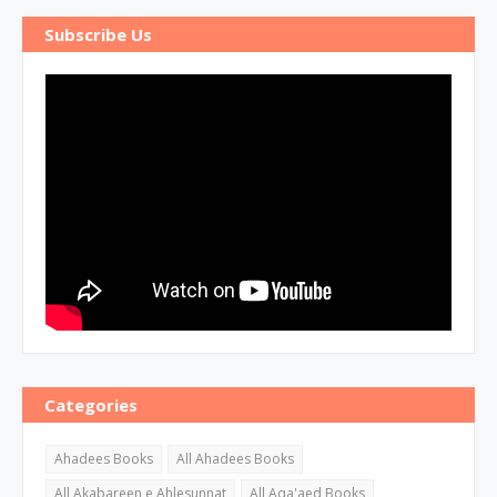
Subscribe Us
Categories
Ahadees Books
All Ahadees Books
All Akabareen e Ahlesunnat
All Aqa'aed Books