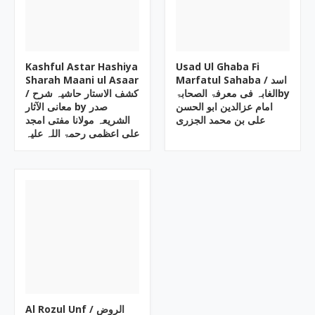
Kashful Astar Hashiya
Usad Ul Ghaba Fi
Sharah Maani ul Asaar
Marfatul Sahaba ‎/ اسد
الغابہ فی معرفۃ الصحابۃby
/ کشف الاستار حاشیہ شرح
معانی الآثار by صدر
علی بن محمد الجزری
الشریعہ مولانا مفتی امجد
علی اعظمی رحمۃ اللہ علیہ
Al Rozul Unf ‎/ الروض