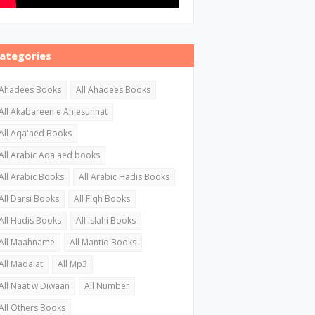
ategories
Ahadees Books
All Ahadees Books
All Akabareen e Ahlesunnat
All Aqa'aed Books
All Arabic Aqa'aed books
All Arabic Books
All Arabic Hadis Books
All Darsi Books
All Fiqh Books
All Hadis Books
All islahi Books
All Maahname
All Mantiq Books
All Maqalat
All Mp3
All Naat w Diwaan
All Number
All Others Books