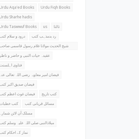
Urdu Aqa'ed Books
Urdu Fiqh Books
Urdu Sharhe hadis
Urdu Taswwuf Books
us
ثالثا
رد بدمذہب کتب
درود و سلام کتب
شیخ الحدیث مولانا غلام رسول قاسمی صاحب
کتب
عقیدہ حیات النبی و حاضر و ناظر
فتاوی اہلسنت
فیضان امیر معاویہ رضی اللہ تعالی عنہ
فیضان صدیق اکبر کتب
کتب تاریخ
فیضان غوث اعظم کتب
مسائل قربانی کتب
کتب خطبات
مسلک آن لائن شمارہ
میلادالنبی صلی اللہ علیہ وسلم کتب
نماز کے احکام کتب