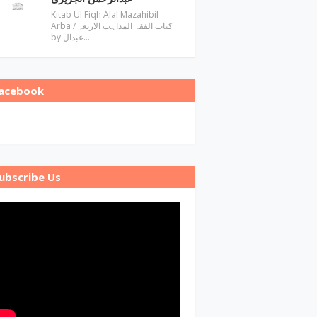
Kitab Ul Fiqh Alal Mazahibil
Arba / کتاب الفقہ المذاہب الاربعہ
by عبدال…
acebook
ubscribe Us