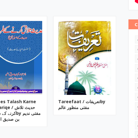
C
es Talash Karne
Tareefaat / تعریفاتby
مفتی منظور عالم
e / حدیث تلاش
کرنby مفتی ندیم
بن صدیق ا