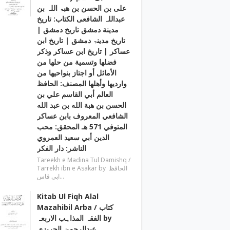
علی بن الحسن بن ھبۃ اللہ بن
عبداللہ الشافعی الكتاب: تاريخ
مدينة دمشق تاريخ دمشق |
تاریخ مدینۃ دمشق | تاریخ ابن
عساکر | تاريخ ابن عساكر وذكر
فضلها وتسمية من حلها من
الأماثل أو اجتاز بنواحيها من
وارديها وأهلها المصنف: الحافظ
العالم أبي القاسم علي بن
الحسن بن هبة الله بن عبد الله
الشافعي المعروف بابن عساكر
المتوفي 571 هـ المحقق: محب
الدين أبي سعيد العمروي
الناشر: دار الفكر
Tareekh e Madina Tul Damishq /
Tarrekh ibn e Asakar by الحافظ
ابی قاس…
Kitab Ul Fiqh Alal
Mazahibil Arba / کتاب
الفقہ المذاہب الاربعہ by
عبدالرحمن الجریزی