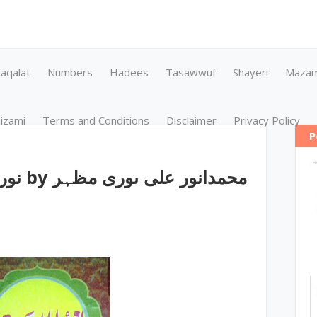
aqalat
Numbers
Hadees
Tasawwuf
Shayeri
Maza
izami
Terms and Conditions
Disclaimer
Privacy Policy
P