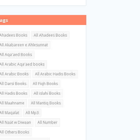
ags
Ahadees Books
All Ahadees Books
All Akabareen e Ahlesunnat
All Aqa'aed Books
All Arabic Aqa'aed books
All Arabic Books
All Arabic Hadis Books
All Darsi Books
All Fiqh Books
All Hadis Books
All islahi Books
All Maahname
All Mantiq Books
All Maqalat
All Mp3
All Naat w Diwaan
All Number
All Others Books