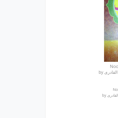
by ادری
by دری