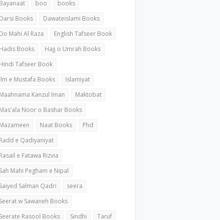
Bayanaat
boo
books
Darsi Books
Dawateislami Books
Do Mahi Al Raza
English Tafseer Book
Hadis Books
Hajj o Umrah Books
Hindi Tafseer Book
ilm e Mustafa Books
Islamiyat
Maahnama Kanzul Iman
Maktobat
Mas'ala Noor o Bashar Books
Mazameen
Naat Books
Phd
Radd e Qadiyaniyat
Rasail e Fatawa Rizvia
Sah Mahi Pegham e Nipal
Saiyed Salman Qadri
seera
Seerat w Sawaneh Books
Seerate Rasool Books
Sindhi
Taruf