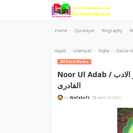
Home
Quraniyat
Biography
M
Aqaid
Islamiyat
Fiqha
Darse N
All Darsi Books
Noor Ul Adab / نور الادب by محمدانور علی ںوری مظہر
القادری
by
WafaSoft
April 19, 2020