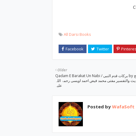
C
All Darsi Books
Older
Qadam E Barakat Un Nabi / برکات قدم النبی by شیخ
یث والتفسیر مفتی محمد فیض احمد اویسی رحمۃ اللہ
علیہ
Posted by
WafaSoft