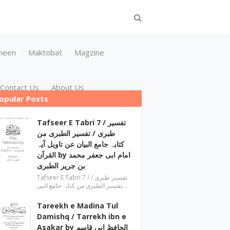
meen
Maktobat
Magzine
Contact Us
About Us
opular Posts
Tafseer E Tabri 7 / تفسیر
طبری / تفسیر الطبری من
کتابہ جامع البیان عن تاویل آیہ
القرآن by امام ابی جعفر محمد
بن جریر الطبری
Tafseer E Tabri 7 / تفسیر طبری /
تفسیر الطبری من کتابہ جامع البی…
Tareekh e Madina Tul
Damishq / Tarrekh ibn e
Asakar by الحافظ ابی قاسم