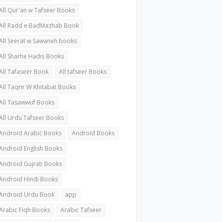
All Qur'an w Tafseer Books
All Radd e BadMazhab Book
All Seerat w Sawaneh books
All Sharhe Hadis Books
All Tafaseer Book
All tafseer Books
All Taqrir W Khitabat Books
All Tasawwuf Books
All Urdu Tafseer Books
Android Arabic Books
Android Books
Android English Books
Android Gujrati Books
Android Hindi Books
Android Urdu Book
app
Arabic Fiqh Books
Arabic Tafseer