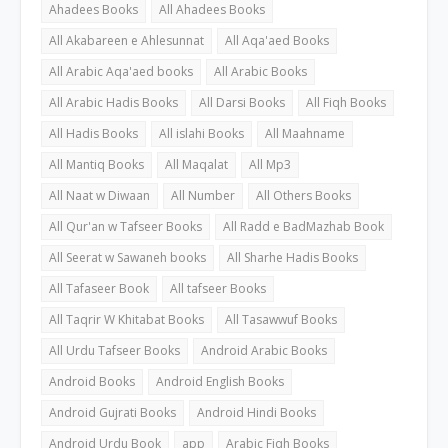
Ahadees Books
All Ahadees Books
All Akabareen e Ahlesunnat
All Aqa'aed Books
All Arabic Aqa'aed books
All Arabic Books
All Arabic Hadis Books
All Darsi Books
All Fiqh Books
All Hadis Books
All islahi Books
All Maahname
All Mantiq Books
All Maqalat
All Mp3
All Naat w Diwaan
All Number
All Others Books
All Qur'an w Tafseer Books
All Radd e BadMazhab Book
All Seerat w Sawaneh books
All Sharhe Hadis Books
All Tafaseer Book
All tafseer Books
All Taqrir W Khitabat Books
All Tasawwuf Books
All Urdu Tafseer Books
Android Arabic Books
Android Books
Android English Books
Android Gujrati Books
Android Hindi Books
Android Urdu Book
app
Arabic Fiqh Books