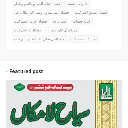
فتاوی اہلسنت
عقیدہ حیات النبی و حاضر و ناظر
فیضان صدیق اکبر کتب
فیضان امیر معاویہ رضی اللہ تعالی عنہ
کتب خطبات
کتب تاریخ
فیضان غوث اعظم کتب
مسلک آن لائن شمارہ
مسائل قربانی کتب
نماز کے احکام کتب
میلادالنبی صلی اللہ علیہ وسلم کتب
Featured post