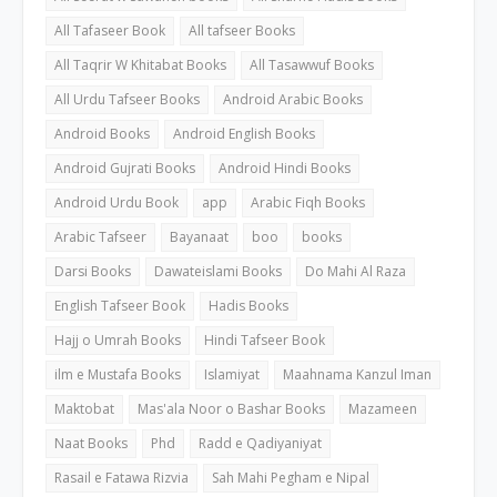
All Tafaseer Book
All tafseer Books
All Taqrir W Khitabat Books
All Tasawwuf Books
All Urdu Tafseer Books
Android Arabic Books
Android Books
Android English Books
Android Gujrati Books
Android Hindi Books
Android Urdu Book
app
Arabic Fiqh Books
Arabic Tafseer
Bayanaat
boo
books
Darsi Books
Dawateislami Books
Do Mahi Al Raza
English Tafseer Book
Hadis Books
Hajj o Umrah Books
Hindi Tafseer Book
ilm e Mustafa Books
Islamiyat
Maahnama Kanzul Iman
Maktobat
Mas'ala Noor o Bashar Books
Mazameen
Naat Books
Phd
Radd e Qadiyaniyat
Rasail e Fatawa Rizvia
Sah Mahi Pegham e Nipal