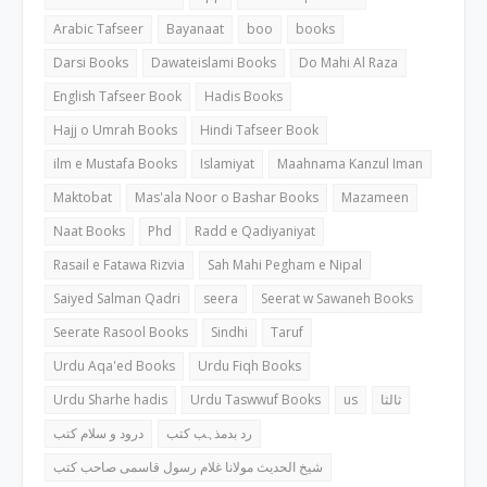
Arabic Tafseer
Bayanaat
boo
books
Darsi Books
Dawateislami Books
Do Mahi Al Raza
English Tafseer Book
Hadis Books
Hajj o Umrah Books
Hindi Tafseer Book
ilm e Mustafa Books
Islamiyat
Maahnama Kanzul Iman
Maktobat
Mas'ala Noor o Bashar Books
Mazameen
Naat Books
Phd
Radd e Qadiyaniyat
Rasail e Fatawa Rizvia
Sah Mahi Pegham e Nipal
Saiyed Salman Qadri
seera
Seerat w Sawaneh Books
Seerate Rasool Books
Sindhi
Taruf
Urdu Aqa'ed Books
Urdu Fiqh Books
Urdu Sharhe hadis
Urdu Taswwuf Books
us
ثالثا
رد بدمذہب کتب
درود و سلام کتب
شیخ الحدیث مولانا غلام رسول قاسمی صاحب کتب