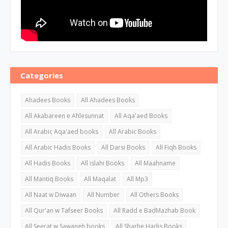
Categories
Ahadees Books
All Ahadees Books
All Akabareen e Ahlesunnat
All Aqa'aed Books
All Arabic Aqa'aed books
All Arabic Books
All Arabic Hadis Books
All Darsi Books
All Fiqh Books
All Hadis Books
All islahi Books
All Maahname
All Mantiq Books
All Maqalat
All Mp3
All Naat w Diwaan
All Number
All Others Books
All Qur'an w Tafseer Books
All Radd e BadMazhab Book
All Seerat w Sawaneh books
All Sharhe Hadis Books