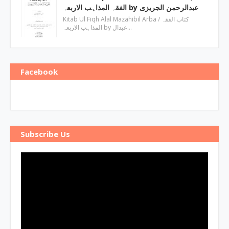
الفقہ المذاہب الاربعہ by عبدالرحمن الجریزی
Kitab Ul Fiqh Alal Mazahibil Arba / کتاب الفقہ
المذاہب الاربعہ by عبدال…
Facebook
Subscribe Us