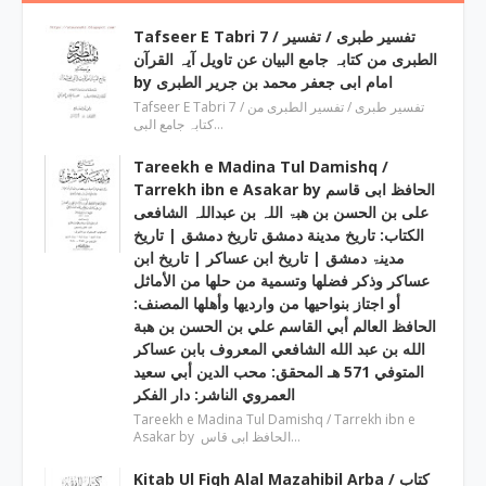
Tafseer E Tabri 7 / تفسیر طبری / تفسیر
الطبری من کتابہ جامع البیان عن تاویل آیہ القرآن
by امام ابی جعفر محمد بن جریر الطبری
Tafseer E Tabri 7 / تفسیر طبری / تفسیر الطبری من
کتابہ جامع البی…
Tareekh e Madina Tul Damishq /
Tarrekh ibn e Asakar by الحافظ ابی قاسم
علی بن الحسن بن ھبۃ اللہ بن عبداللہ الشافعی
الكتاب: تاريخ مدينة دمشق تاريخ دمشق | تاریخ
مدینۃ دمشق | تاریخ ابن عساکر | تاريخ ابن
عساكر وذكر فضلها وتسمية من حلها من الأماثل
أو اجتاز بنواحيها من وارديها وأهلها المصنف:
الحافظ العالم أبي القاسم علي بن الحسن بن هبة
الله بن عبد الله الشافعي المعروف بابن عساكر
المتوفي 571 هـ المحقق: محب الدين أبي سعيد
العمروي الناشر: دار الفكر
Tareekh e Madina Tul Damishq / Tarrekh ibn e
Asakar by الحافظ ابی قاس…
Kitab Ul Fiqh Alal Mazahibil Arba / کتاب