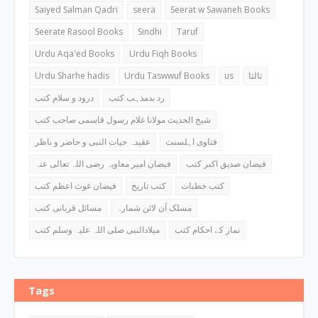
Saiyed Salman Qadri
seera
Seerat w Sawaneh Books
Seerate Rasool Books
Sindhi
Taruf
Urdu Aqa'ed Books
Urdu Fiqh Books
Urdu Sharhe hadis
Urdu Taswwuf Books
us
ثالثا
رد بدمذہب کتب
درود و سلام کتب
شیخ الحدیث مولانا غلام رسول قاسمی صاحب کتب
فتاوی اہلسنت
عقیدہ حیات النبی و حاضر و ناظر
فیضان صدیق اکبر کتب
فیضان امیر معاویہ رضی اللہ تعالی عنہ
کتب خطبات
کتب تاریخ
فیضان غوث اعظم کتب
مسلک آن لائن شمارہ
مسائل قربانی کتب
نماز کے احکام کتب
میلادالنبی صلی اللہ علیہ وسلم کتب
Tags