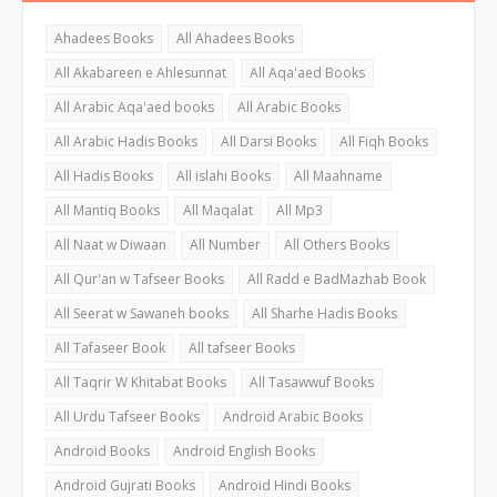
Ahadees Books
All Ahadees Books
All Akabareen e Ahlesunnat
All Aqa'aed Books
All Arabic Aqa'aed books
All Arabic Books
All Arabic Hadis Books
All Darsi Books
All Fiqh Books
All Hadis Books
All islahi Books
All Maahname
All Mantiq Books
All Maqalat
All Mp3
All Naat w Diwaan
All Number
All Others Books
All Qur'an w Tafseer Books
All Radd e BadMazhab Book
All Seerat w Sawaneh books
All Sharhe Hadis Books
All Tafaseer Book
All tafseer Books
All Taqrir W Khitabat Books
All Tasawwuf Books
All Urdu Tafseer Books
Android Arabic Books
Android Books
Android English Books
Android Gujrati Books
Android Hindi Books