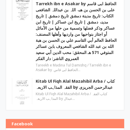
Tarrekh ibn e Asakar by الحافظ ابی قاسم
علی بن الحسن بن ھبۃ اللہ بن عبداللہ الشافعی
الكتاب: تاريخ مدينة دمشق تاريخ دمشق | تاریخ
مدینۃ دمشق | تاریخ ابن عساکر | تاريخ ابن
عساكر وذكر فضلها وتسمية من حلها من الأماثل
أو اجتاز بنواحيها من وارديها وأهلها المصنف:
الحافظ العالم أبي القاسم علي بن الحسن بن هبة
الله بن عبد الله الشافعي المعروف بابن عساكر
المتوفي 571 هـ المحقق: محب الدين أبي سعيد
العمروي الناشر: دار الفكر
Tareekh e Madina Tul Damishq / Tarrekh ibn e
Asakar by الحافظ ابی قاس…
Kitab Ul Fiqh Alal Mazahibil Arba / کتاب
الفقہ المذاہب الاربعہ by عبدالرحمن الجریزی
Kitab Ul Fiqh Alal Mazahibil Arba / کتاب الفقہ
المذاہب الاربعہ by عبدال…
Facebook