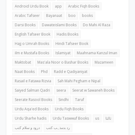
Android Urdu Book
app
Arabic Fiqh Books
Arabic Tafseer
Bayanaat
boo
books
Darsi Books
Dawateislami Books
Do Mahi Al Raza
English Tafseer Book
Hadis Books
Hajj o Umrah Books
Hindi Tafseer Book
ilm e Mustafa Books
Islamiyat
Maahnama Kanzul Iman
Maktobat
Mas'ala Noor o Bashar Books
Mazameen
Naat Books
Phd
Radd e Qadiyaniyat
Rasail e Fatawa Rizvia
Sah Mahi Pegham e Nipal
Saiyed Salman Qadri
seera
Seerat w Sawaneh Books
Seerate Rasool Books
Sindhi
Taruf
Urdu Aqa'ed Books
Urdu Fiqh Books
Urdu Sharhe hadis
Urdu Taswwuf Books
us
ثالثا
رد بدمذہب کتب
درود و سلام کتب