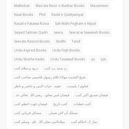
Maktobat
Mas'ala Noor o Bashar Books
Mazameen
Naat Books
Phd
Radd e Qadiyaniyat
Rasail e Fatawa Rizvia
Sah Mahi Pegham e Nipal
Saiyed Salman Qadri
seera
Seerat w Sawaneh Books
Seerate Rasool Books
Sindhi
Taruf
Urdu Aqa'ed Books
Urdu Fiqh Books
Urdu Sharhe hadis
Urdu Taswwuf Books
us
ثالثا
رد بدمذہب کتب
درود و سلام کتب
شیخ الحدیث مولانا غلام رسول قاسمی صاحب کتب
فتاوی اہلسنت
عقیدہ حیات النبی و حاضر و ناظر
فیضان صدیق اکبر کتب
فیضان امیر معاویہ رضی اللہ تعالی عنہ
کتب خطبات
کتب تاریخ
فیضان غوث اعظم کتب
مسلک آن لائن شمارہ
مسائل قربانی کتب
نماز کے احکام کتب
میلادالنبی صلی اللہ علیہ وسلم کتب