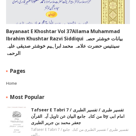
Bayanaat E Khoshtar Vol 37Allama Muhammad
Ibrahim Khushtar Razvi Siddiqui بیانات خوشتر حصہ
سینتیس حضرت علامہ محمد ابراہیم خوشتر صدیقی علیہ
الرحمۃ
Pages
Home
Most Popular
Tafseer E Tabri 7 / تفسیر طبری / تفسیر الطبری
من کتابہ جامع البیان عن تاویل آیہ القرآن by امام ابی
جعفر محمد بن جریر الطبری
Tafseer E Tabri 7 / تفسیر طبری / تفسیر الطبری من کتابہ جامع
البی…