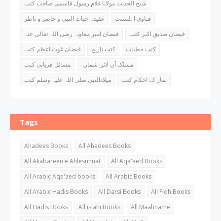
شیخ الحدیث مولانا غلام رسول قاسمی صاحب کتب
فتاوی اہلسنت
عقیدہ حیات النبی و حاضر و ناظر
فیضان صدیق اکبر کتب
فیضان امیر معاویہ رضی اللہ تعالی عنہ
کتب خطبات
کتب تاریخ
فیضان غوث اعظم کتب
مسلک آن لائن شمارہ
مسائل قربانی کتب
نماز کے احکام کتب
میلادالنبی صلی اللہ علیہ وسلم کتب
Tags
Ahadees Books
All Ahadees Books
All Akabareen e Ahlesunnat
All Aqa'aed Books
All Arabic Aqa'aed books
All Arabic Books
All Arabic Hadis Books
All Darsi Books
All Fiqh Books
All Hadis Books
All islahi Books
All Maahname