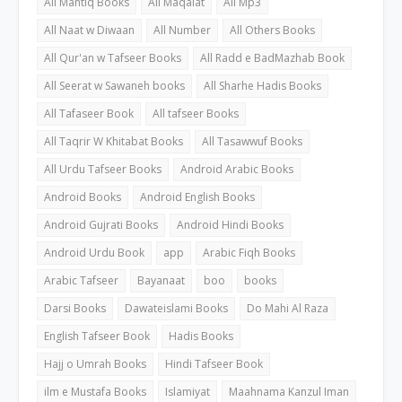
All Mantiq Books
All Maqalat
All Mp3
All Naat w Diwaan
All Number
All Others Books
All Qur'an w Tafseer Books
All Radd e BadMazhab Book
All Seerat w Sawaneh books
All Sharhe Hadis Books
All Tafaseer Book
All tafseer Books
All Taqrir W Khitabat Books
All Tasawwuf Books
All Urdu Tafseer Books
Android Arabic Books
Android Books
Android English Books
Android Gujrati Books
Android Hindi Books
Android Urdu Book
app
Arabic Fiqh Books
Arabic Tafseer
Bayanaat
boo
books
Darsi Books
Dawateislami Books
Do Mahi Al Raza
English Tafseer Book
Hadis Books
Hajj o Umrah Books
Hindi Tafseer Book
ilm e Mustafa Books
Islamiyat
Maahnama Kanzul Iman