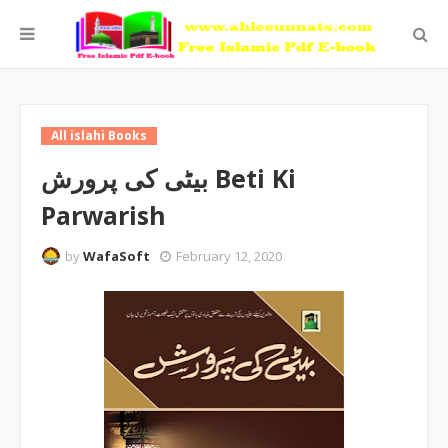
All islahi Books
بیٹی کی پرورش Beti Ki
Parwarish
by
WafaSoft
February 12, 2020