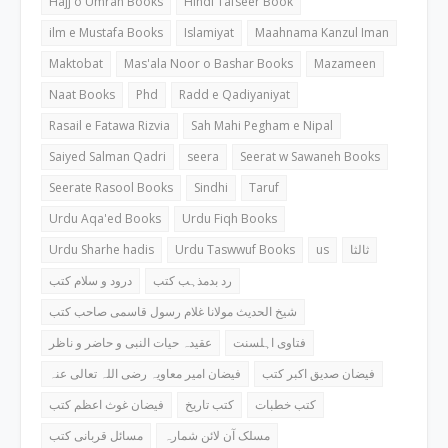
Hajj o Umrah Books
Hindi Tafseer Book
ilm e Mustafa Books
Islamiyat
Maahnama Kanzul Iman
Maktobat
Mas'ala Noor o Bashar Books
Mazameen
Naat Books
Phd
Radd e Qadiyaniyat
Rasail e Fatawa Rizvia
Sah Mahi Pegham e Nipal
Saiyed Salman Qadri
seera
Seerat w Sawaneh Books
Seerate Rasool Books
Sindhi
Taruf
Urdu Aqa'ed Books
Urdu Fiqh Books
Urdu Sharhe hadis
Urdu Taswwuf Books
us
ثالثا
رد بدمذہب کتب
درود و سلام کتب
شیخ الحدیث مولانا غلام رسول قاسمی صاحب کتب
فتاوی اہلسنت
عقیدہ حیات النبی و حاضر و ناظر
فیضان صدیق اکبر کتب
فیضان امیر معاویہ رضی اللہ تعالی عنہ
کتب خطبات
کتب تاریخ
فیضان غوث اعظم کتب
مسلک آن لائن شمارہ
مسائل قربانی کتب