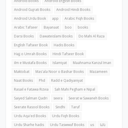
Android Books
Android English Books
Android Gujrati Books
Android Hindi Books
Android Urdu Book
app
Arabic Fiqh Books
Arabic Tafseer
Bayanaat
boo
books
Darsi Books
Dawateislami Books
Do Mahi Al Raza
English Tafseer Book
Hadis Books
Hajj o Umrah Books
Hindi Tafseer Book
ilm e Mustafa Books
Islamiyat
Maahnama Kanzul Iman
Maktobat
Mas'ala Noor o Bashar Books
Mazameen
Naat Books
Phd
Radd e Qadiyaniyat
Rasail e Fatawa Rizvia
Sah Mahi Pegham e Nipal
Saiyed Salman Qadri
seera
Seerat w Sawaneh Books
Seerate Rasool Books
Sindhi
Taruf
Urdu Aqa'ed Books
Urdu Fiqh Books
Urdu Sharhe hadis
Urdu Taswwuf Books
us
ثالثا