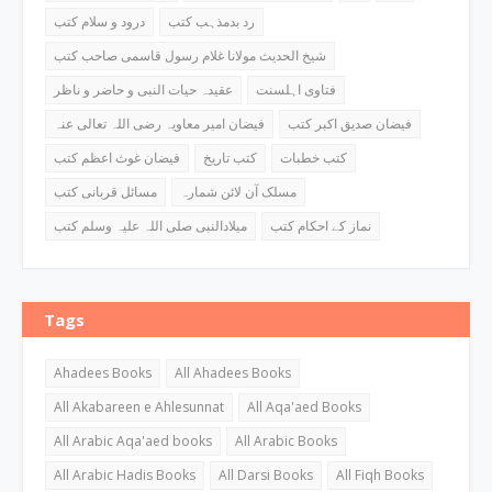
رد بدمذہب کتب
درود و سلام کتب
شیخ الحدیث مولانا غلام رسول قاسمی صاحب کتب
فتاوی اہلسنت
عقیدہ حیات النبی و حاضر و ناظر
فیضان صدیق اکبر کتب
فیضان امیر معاویہ رضی اللہ تعالی عنہ
کتب خطبات
کتب تاریخ
فیضان غوث اعظم کتب
مسلک آن لائن شمارہ
مسائل قربانی کتب
نماز کے احکام کتب
میلادالنبی صلی اللہ علیہ وسلم کتب
Tags
Ahadees Books
All Ahadees Books
All Akabareen e Ahlesunnat
All Aqa'aed Books
All Arabic Aqa'aed books
All Arabic Books
All Arabic Hadis Books
All Darsi Books
All Fiqh Books