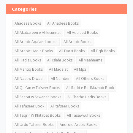
Categories
Ahadees Books
All Ahadees Books
All Akabareen e Ahlesunnat
All Aqa'aed Books
All Arabic Aqa'aed books
All Arabic Books
All Arabic Hadis Books
All Darsi Books
All Fiqh Books
All Hadis Books
All islahi Books
All Maahname
All Mantiq Books
All Maqalat
All Mp3
All Naat w Diwaan
All Number
All Others Books
All Qur'an w Tafseer Books
All Radd e BadMazhab Book
All Seerat w Sawaneh books
All Sharhe Hadis Books
All Tafaseer Book
All tafseer Books
All Taqrir W Khitabat Books
All Tasawwuf Books
All Urdu Tafseer Books
Android Arabic Books