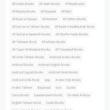
All Hadis Books
All islahi Books
All Maahname
All Mantiq Books
All Maqalat
All Mp3
All Naat w Diwaan
All Number
All Others Books
All Qur'an w Tafseer Books
All Radd e BadMazhab Book
All Seerat w Sawaneh books
All Sharhe Hadis Books
All Tafaseer Book
All tafseer Books
All Taqrir W Khitabat Books
All Tasawwuf Books
All Urdu Tafseer Books
Android Arabic Books
Android Books
Android English Books
Android Gujrati Books
Android Hindi Books
Android Urdu Book
app
Arabic Fiqh Books
Arabic Tafseer
Bayanaat
boo
books
Darsi Books
Dawateislami Books
Do Mahi Al Raza
English Tafseer Book
Hadis Books