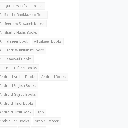
All Qur'an w Tafseer Books
All Radd e BadMazhab Book
All Seerat w Sawaneh books
All Sharhe Hadis Books
All Tafaseer Book
All tafseer Books
All Taqrir W Khitabat Books
All Tasawwuf Books
All Urdu Tafseer Books
Android Arabic Books
Android Books
Android English Books
Android Gujrati Books
Android Hindi Books
Android Urdu Book
app
Arabic Fiqh Books
Arabic Tafseer