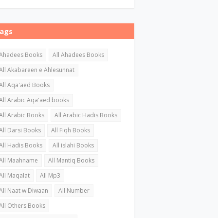
ags
Ahadees Books
All Ahadees Books
All Akabareen e Ahlesunnat
All Aqa'aed Books
All Arabic Aqa'aed books
All Arabic Books
All Arabic Hadis Books
All Darsi Books
All Fiqh Books
All Hadis Books
All islahi Books
All Maahname
All Mantiq Books
All Maqalat
All Mp3
All Naat w Diwaan
All Number
All Others Books