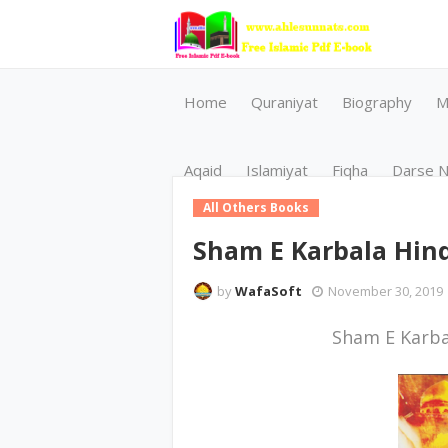
Home
Quraniyat
Biography
M
Aqaid
Islamiyat
Fiqha
Darse N
All Others Books
Sham E Karbala Hind
by
WafaSoft
November 30, 2019
Sham E Karba