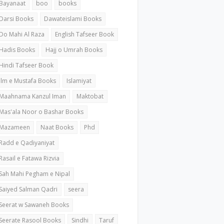
Bayanaat
boo
books
Darsi Books
Dawateislami Books
Do Mahi Al Raza
English Tafseer Book
Hadis Books
Hajj o Umrah Books
Hindi Tafseer Book
ilm e Mustafa Books
Islamiyat
Maahnama Kanzul Iman
Maktobat
Mas'ala Noor o Bashar Books
Mazameen
Naat Books
Phd
Radd e Qadiyaniyat
Rasail e Fatawa Rizvia
Sah Mahi Pegham e Nipal
Saiyed Salman Qadri
seera
Seerat w Sawaneh Books
Seerate Rasool Books
Sindhi
Taruf