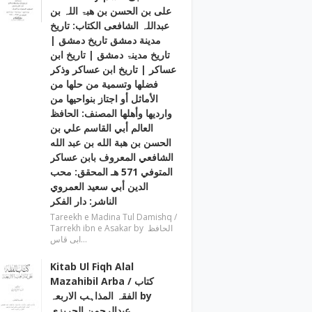
علی بن الحسن بن ھبۃ اللہ بن
عبداللہ الشافعی الكتاب: تاريخ
مدينة دمشق تاريخ دمشق |
تاریخ مدینۃ دمشق | تاریخ ابن
عساکر | تاريخ ابن عساكر وذكر
فضلها وتسمية من حلها من
الأماثل أو اجتاز بنواحيها من
وارديها وأهلها المصنف: الحافظ
العالم أبي القاسم علي بن
الحسن بن هبة الله بن عبد الله
الشافعي المعروف بابن عساكر
المتوفي 571 هـ المحقق: محب
الدين أبي سعيد العمروي
الناشر: دار الفكر
Tareekh e Madina Tul Damishq /
Tarrekh ibn e Asakar by الحافظ
ابی قاس…
Kitab Ul Fiqh Alal
Mazahibil Arba / کتاب
الفقہ المذاہب الاربعہ by
عبدالرحمن الجریزی