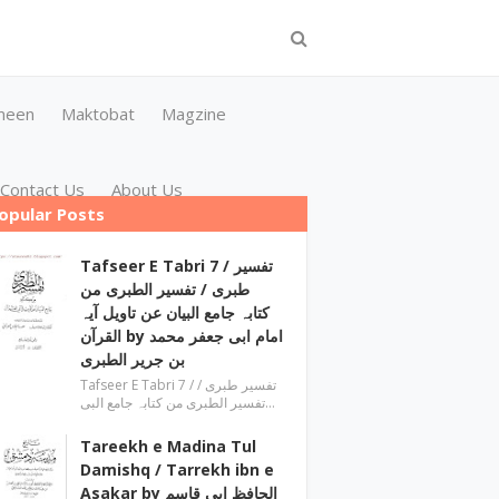
meen
Maktobat
Magzine
Contact Us
About Us
opular Posts
Tafseer E Tabri 7 / تفسیر
طبری / تفسیر الطبری من
کتابہ جامع البیان عن تاویل آیہ
القرآن by امام ابی جعفر محمد
بن جریر الطبری
Tafseer E Tabri 7 / تفسیر طبری /
تفسیر الطبری من کتابہ جامع البی…
Tareekh e Madina Tul
Damishq / Tarrekh ibn e
Asakar by الحافظ ابی قاسم