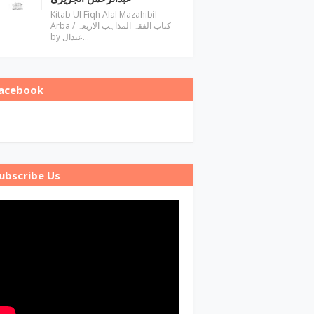
Kitab Ul Fiqh Alal Mazahibil
Arba / کتاب الفقہ المذاہب الاربعہ
by عبدال…
acebook
ubscribe Us