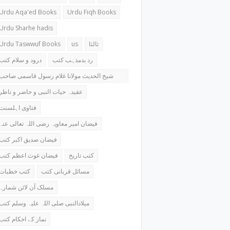
Urdu Aqa'ed Books
Urdu Fiqh Books
Urdu Sharhe hadis
Urdu Taswwuf Books
us
ثالثا
رد بدمذہب کتب
درود و سلام کتب
شیخ الحدیث مولانا غلام رسول قاسمی صاحب
کتب
عقیدہ حیات النبی و حاضر و ناظر
فتاوی اہلسنت
فیضان امیر معاویہ رضی اللہ تعالی عنہ
فیضان صدیق اکبر کتب
کتب تاریخ
فیضان غوث اعظم کتب
مسائل قربانی کتب
کتب خطبات
مسلک آن لائن شمارہ
میلادالنبی صلی اللہ علیہ وسلم کتب
نماز کے احکام کتب