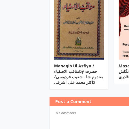
Manaqib Ul Asfiya /
Masai
انگلش
مناقب الاصفیاءby حضرت
قادری
مخدوم شاہ شعیب فردوسی/
ڈاکٹر محمد علی اشرفی
Post a Comment
0 Comments