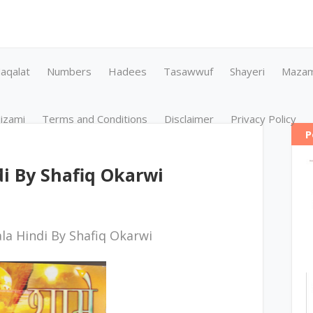
aqalat
Numbers
Hadees
Tasawwuf
Shayeri
Maza
izami
Terms and Conditions
Disclaimer
Privacy Policy
P
i By Shafiq Okarwi
la Hindi By Shafiq Okarwi