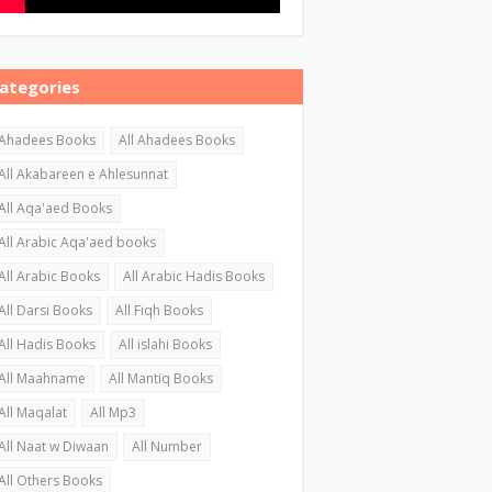
ategories
Ahadees Books
All Ahadees Books
All Akabareen e Ahlesunnat
All Aqa'aed Books
All Arabic Aqa'aed books
All Arabic Books
All Arabic Hadis Books
All Darsi Books
All Fiqh Books
All Hadis Books
All islahi Books
All Maahname
All Mantiq Books
All Maqalat
All Mp3
All Naat w Diwaan
All Number
All Others Books