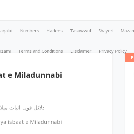
aqalat
Numbers
Hadees
Tasawwuf
Shayeri
Maza
izami
Terms and Conditions
Disclaimer
Privacy Policy
P
aat e Miladunnabi
دلائل قویہ اثبات میلاد
iya isbaat e Miladunnabi