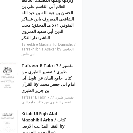
وارديها وأهلها المصنف: الحافظ
العالم أبي القاسم علي بن
الحسن بن هبة الله بن عبد الله
الشافعي المعروف بابن عساكر
المتوفي 571 هـ المحقق: محب
الدين أبي سعيد العمروي
الناشر: دار الفكر
Tareekh e Madina Tul Damishq /
Tarrekh ibn e Asakar by الحافظ
ابی قاس…
Tafseer E Tabri 7 / تفسیر
طبری / تفسیر الطبری من
کتابہ جامع البیان عن تاویل آیہ
القرآن by امام ابی جعفر محمد
بن جریر الطبری
Tafseer E Tabri 7 / تفسیر طبری /
تفسیر الطبری من کتابہ جامع البی…
Kitab Ul Fiqh Alal
Mazahibil Arba / کتاب
الفقہ المذاہب الاربعہ by
عبدالرحمن الجریزی