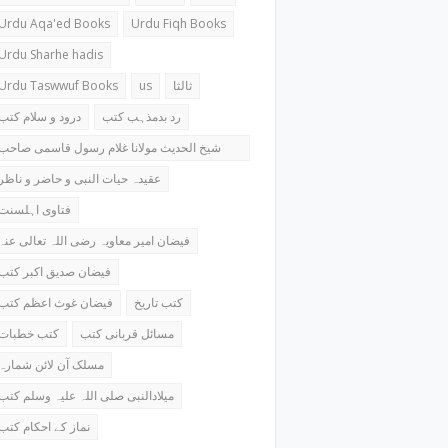
Urdu Aqa'ed Books
Urdu Fiqh Books
Urdu Sharhe hadis
Urdu Taswwuf Books
us
ثالثا
رد بدمذہب کتب
درود و سلام کتب
شیخ الحدیث مولانا غلام رسول قاسمی صاحب
کتب
عقیدہ حیات النبی و حاضر و ناظر
فتاوی اہلسنت
فیضان امیر معاویہ رضی اللہ تعالی عنہ
فیضان صدیق اکبر کتب
کتب تاریخ
فیضان غوث اعظم کتب
مسائل قربانی کتب
کتب خطبات
مسلک آن لائن شمارہ
میلادالنبی صلی اللہ علیہ وسلم کتب
نماز کے احکام کتب