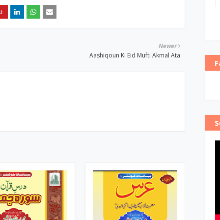
Newer
Aashiqoun Ki Eid Mufti Akmal Ata
F
S