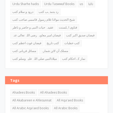
Urdu Sharhe hadis
Urdu Taswwuf Books
us
ثالثا
رد بدمذہب کتب
درود و سلام کتب
شیخ الحدیث مولانا غلام رسول قاسمی صاحب کتب
فتاوی اہلسنت
عقیدہ حیات النبی و حاضر و ناظر
فیضان صدیق اکبر کتب
فیضان امیر معاویہ رضی اللہ تعالی عنہ
کتب خطبات
کتب تاریخ
فیضان غوث اعظم کتب
مسلک آن لائن شمارہ
مسائل قربانی کتب
نماز کے احکام کتب
میلادالنبی صلی اللہ علیہ وسلم کتب
Tags
Ahadees Books
All Ahadees Books
All Akabareen e Ahlesunnat
All Aqa'aed Books
All Arabic Aqa'aed books
All Arabic Books