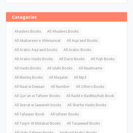
Categories
Ahadees Books
All Ahadees Books
All Akabareen e Ahlesunnat
All Aqa'aed Books
All Arabic Aqa'aed books
All Arabic Books
All Arabic Hadis Books
All Darsi Books
All Fiqh Books
All Hadis Books
All islahi Books
All Maahname
All Mantiq Books
All Maqalat
All Mp3
All Naat w Diwaan
All Number
All Others Books
All Qur'an w Tafseer Books
All Radd e BadMazhab Book
All Seerat w Sawaneh books
All Sharhe Hadis Books
All Tafaseer Book
All tafseer Books
All Taqrir W Khitabat Books
All Tasawwuf Books
All Urdu Tafseer Books
Android Arabic Books