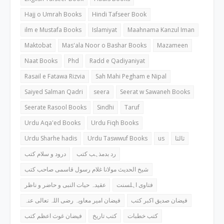
Hajj o Umrah Books
Hindi Tafseer Book
ilm e Mustafa Books
Islamiyat
Maahnama Kanzul Iman
Maktobat
Mas'ala Noor o Bashar Books
Mazameen
Naat Books
Phd
Radd e Qadiyaniyat
Rasail e Fatawa Rizvia
Sah Mahi Pegham e Nipal
Saiyed Salman Qadri
seera
Seerat w Sawaneh Books
Seerate Rasool Books
Sindhi
Taruf
Urdu Aqa'ed Books
Urdu Fiqh Books
Urdu Sharhe hadis
Urdu Taswwuf Books
us
ثالثا
رد بدمذہب کتب
درود و سلام کتب
شیخ الحدیث مولانا غلام رسول قاسمی صاحب کتب
فتاوی اہلسنت
عقیدہ حیات النبی و حاضر و ناظر
فیضان صدیق اکبر کتب
فیضان امیر معاویہ رضی اللہ تعالی عنہ
کتب خطبات
کتب تاریخ
فیضان غوث اعظم کتب