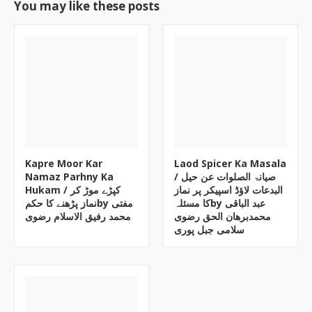
You may like these posts
Kapre Moor Kar
Laod Spicer Ka Masala
Namaz Parhny Ka
/ صیانۃ الصلوات عن حیل
البدعات لاؤڈ اسپیکر پر نماز
Hukam / کپڑے موڑ کر
کا مسئلہby عبد الباقی
نماز پڑھنے کا حکمby مفتی
محمدبرھان الحق رضوی
محمد رفیق الاسلام رضوی
سلامی جبل پوری