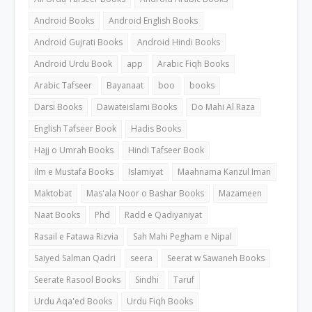
Android Books
Android English Books
Android Gujrati Books
Android Hindi Books
Android Urdu Book
app
Arabic Fiqh Books
Arabic Tafseer
Bayanaat
boo
books
Darsi Books
Dawateislami Books
Do Mahi Al Raza
English Tafseer Book
Hadis Books
Hajj o Umrah Books
Hindi Tafseer Book
ilm e Mustafa Books
Islamiyat
Maahnama Kanzul Iman
Maktobat
Mas'ala Noor o Bashar Books
Mazameen
Naat Books
Phd
Radd e Qadiyaniyat
Rasail e Fatawa Rizvia
Sah Mahi Pegham e Nipal
Saiyed Salman Qadri
seera
Seerat w Sawaneh Books
Seerate Rasool Books
Sindhi
Taruf
Urdu Aqa'ed Books
Urdu Fiqh Books