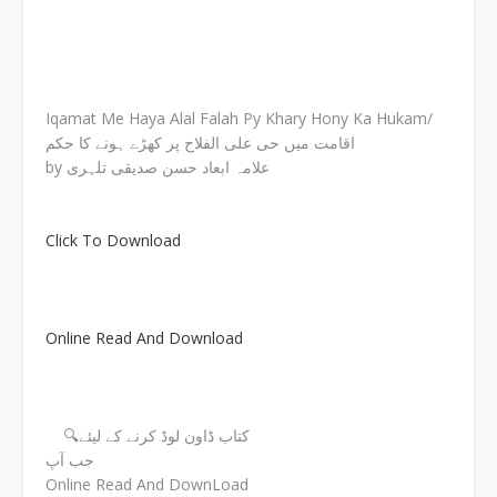
Iqamat Me Haya Alal Falah Py Khary Hony Ka Hukam/
اقامت میں حی علی الفلاح پر کھڑے ہونے کا حکم
by علامہ ابعاد حسن صدیقی تلہری
Click To Download
Online Read And Download
🔍کتاب ڈاون لوڈ کرنے کے لیئے
جب آپ
Online Read And DownLoad