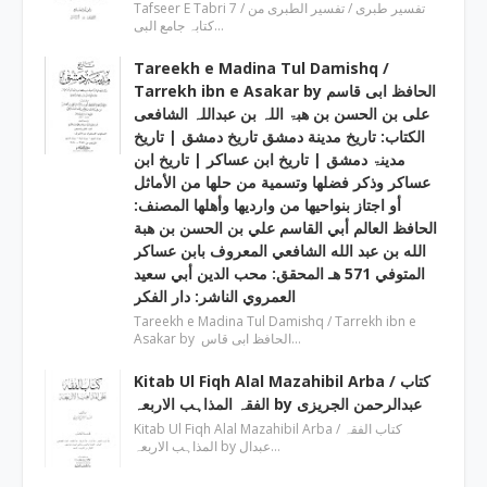
Tafseer E Tabri 7 / تفسیر طبری / تفسیر الطبری من
کتابہ جامع البی…
Tareekh e Madina Tul Damishq /
Tarrekh ibn e Asakar by الحافظ ابی قاسم
علی بن الحسن بن ھبۃ اللہ بن عبداللہ الشافعی
الكتاب: تاريخ مدينة دمشق تاريخ دمشق | تاریخ
مدینۃ دمشق | تاریخ ابن عساکر | تاريخ ابن
عساكر وذكر فضلها وتسمية من حلها من الأماثل
أو اجتاز بنواحيها من وارديها وأهلها المصنف:
الحافظ العالم أبي القاسم علي بن الحسن بن هبة
الله بن عبد الله الشافعي المعروف بابن عساكر
المتوفي 571 هـ المحقق: محب الدين أبي سعيد
العمروي الناشر: دار الفكر
Tareekh e Madina Tul Damishq / Tarrekh ibn e
Asakar by الحافظ ابی قاس…
Kitab Ul Fiqh Alal Mazahibil Arba / کتاب
الفقہ المذاہب الاربعہ by عبدالرحمن الجریزی
Kitab Ul Fiqh Alal Mazahibil Arba / کتاب الفقہ
المذاہب الاربعہ by عبدال…