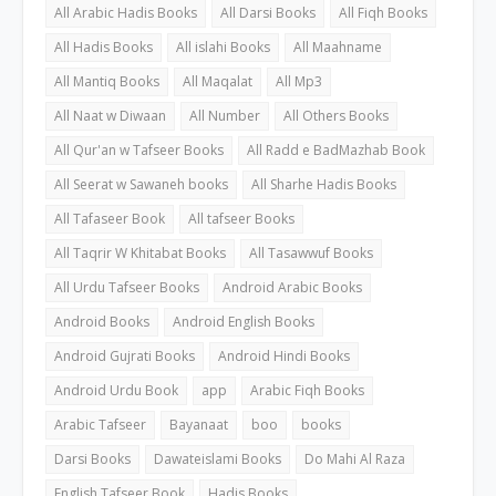
All Arabic Hadis Books
All Darsi Books
All Fiqh Books
All Hadis Books
All islahi Books
All Maahname
All Mantiq Books
All Maqalat
All Mp3
All Naat w Diwaan
All Number
All Others Books
All Qur'an w Tafseer Books
All Radd e BadMazhab Book
All Seerat w Sawaneh books
All Sharhe Hadis Books
All Tafaseer Book
All tafseer Books
All Taqrir W Khitabat Books
All Tasawwuf Books
All Urdu Tafseer Books
Android Arabic Books
Android Books
Android English Books
Android Gujrati Books
Android Hindi Books
Android Urdu Book
app
Arabic Fiqh Books
Arabic Tafseer
Bayanaat
boo
books
Darsi Books
Dawateislami Books
Do Mahi Al Raza
English Tafseer Book
Hadis Books