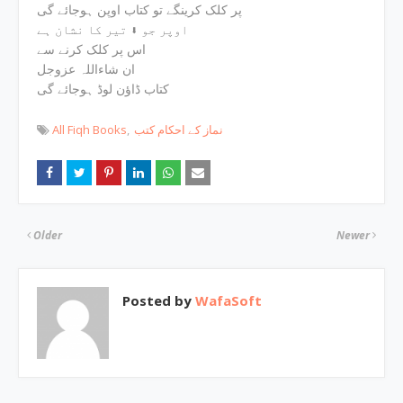
پر کلک کرینگے تو کتاب اوپن ہوجائے گی
اوپر جو ⬇ تیر کا نشان ہے
اس پر کلک کرنے سے
ان شاءاللہ عزوجل
کتاب ڈاؤن لوڈ ہوجائے گی
All Fiqh Books
نماز کے احکام کتب
Older
Newer
Posted by
WafaSoft