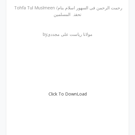
Tohfa Tul Muslmeen /رحمت الرحمن فی السھور اسلام بنام
تحفتہ المسلمین
byمولانا ریاست علی مجددی
Click To DownLoad