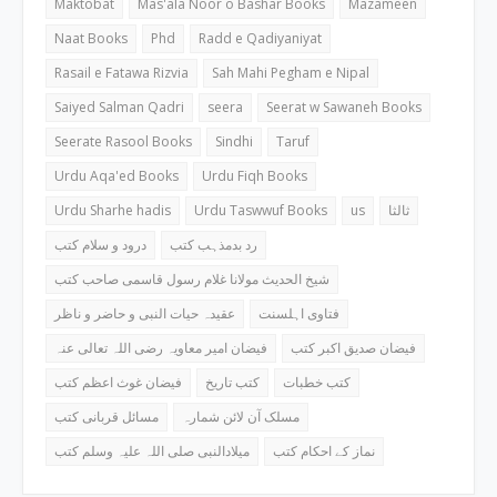
Maktobat
Mas'ala Noor o Bashar Books
Mazameen
Naat Books
Phd
Radd e Qadiyaniyat
Rasail e Fatawa Rizvia
Sah Mahi Pegham e Nipal
Saiyed Salman Qadri
seera
Seerat w Sawaneh Books
Seerate Rasool Books
Sindhi
Taruf
Urdu Aqa'ed Books
Urdu Fiqh Books
Urdu Sharhe hadis
Urdu Taswwuf Books
us
ثالثا
رد بدمذہب کتب
درود و سلام کتب
شیخ الحدیث مولانا غلام رسول قاسمی صاحب کتب
فتاوی اہلسنت
عقیدہ حیات النبی و حاضر و ناظر
فیضان صدیق اکبر کتب
فیضان امیر معاویہ رضی اللہ تعالی عنہ
کتب خطبات
کتب تاریخ
فیضان غوث اعظم کتب
مسلک آن لائن شمارہ
مسائل قربانی کتب
نماز کے احکام کتب
میلادالنبی صلی اللہ علیہ وسلم کتب