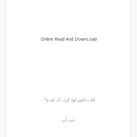
Online Read And DownLoad
🔍کتاب ڈاون لوڈ کرنے کے لیئے
جب آپ