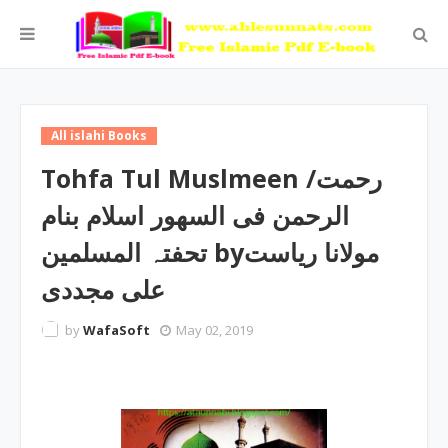
All islahi Books
Tohfa Tul Muslmeen /رحمت
الرحمن فی السھور اسلام بنام
تحفتہ المسلمین byمولانا ریاست
علی مجددی
by
WafaSoft
May 02, 2019