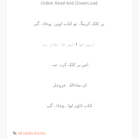
Online Read And DownLoad
پر کلک کرینگے تو کتاب اوپن ہوجائے گی
اوپر جو ⬇ تیر کا نشان ہے
اس پر کلک کرنے سے
ان شاءاللہ عزوجل
کتاب ڈاؤن لوڈ ہوجائے گی
All islahi Books