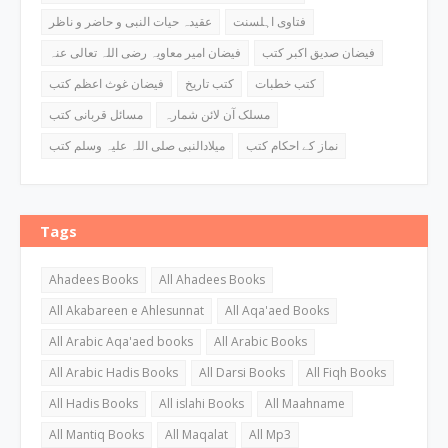
فتاوی اہلسنت
عقیدہ حیات النبی و حاضر و ناظر
فیضان صدیق اکبر کتب
فیضان امیر معاویہ رضی اللہ تعالی عنہ
کتب خطبات
کتب تاریخ
فیضان غوث اعظم کتب
مسلک آن لائن شمارہ
مسائل قربانی کتب
نماز کے احکام کتب
میلادالنبی صلی اللہ علیہ وسلم کتب
Tags
Ahadees Books
All Ahadees Books
All Akabareen e Ahlesunnat
All Aqa'aed Books
All Arabic Aqa'aed books
All Arabic Books
All Arabic Hadis Books
All Darsi Books
All Fiqh Books
All Hadis Books
All islahi Books
All Maahname
All Mantiq Books
All Maqalat
All Mp3