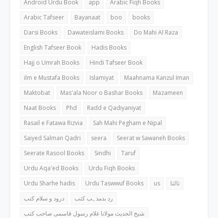
Android Urdu Book
app
Arabic Fiqh Books
Arabic Tafseer
Bayanaat
boo
books
Darsi Books
Dawateislami Books
Do Mahi Al Raza
English Tafseer Book
Hadis Books
Hajj o Umrah Books
Hindi Tafseer Book
ilm e Mustafa Books
Islamiyat
Maahnama Kanzul Iman
Maktobat
Mas'ala Noor o Bashar Books
Mazameen
Naat Books
Phd
Radd e Qadiyaniyat
Rasail e Fatawa Rizvia
Sah Mahi Pegham e Nipal
Saiyed Salman Qadri
seera
Seerat w Sawaneh Books
Seerate Rasool Books
Sindhi
Taruf
Urdu Aqa'ed Books
Urdu Fiqh Books
Urdu Sharhe hadis
Urdu Taswwuf Books
us
ثالثا
رد بدمذہب کتب
درود و سلام کتب
شیخ الحدیث مولانا غلام رسول قاسمی صاحب کتب