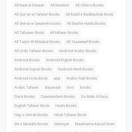
All Naat w Diwaan
All Number
All Others Books
All Qur'an w Tafseer Books
All Radd e BadMazhab Book
All Seerat w Sawaneh books
All Sharhe Hadis Books
All Tafaseer Book
All tafseer Books
All Taqrir W Khitabat Books
All Tasawwuf Books
All Urdu Tafseer Books
Android Arabic Books
Android Books
Android English Books
Android Gujrati Books
Android Hindi Books
Android Urdu Book
app
Arabic Fiqh Books
Arabic Tafseer
Bayanaat
boo
books
Darsi Books
Dawateislami Books
Do Mahi Al Raza
English Tafseer Book
Hadis Books
Hajj o Umrah Books
Hindi Tafseer Book
ilm e Mustafa Books
Islamiyat
Maahnama Kanzul Iman