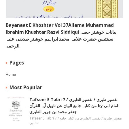
Bayanaat E Khoshtar Vol 37Allama Muhammad
Ibrahim Khushtar Razvi Siddiqui بیانات خوشتر حصہ
سینتیس حضرت علامہ محمد ابراہیم خوشتر صدیقی علیہ
الرحمۃ
Pages
Home
Most Popular
Tafseer E Tabri 7 / تفسیر طبری / تفسیر الطبری
من کتابہ جامع البیان عن تاویل آیہ القرآن by امام ابی
جعفر محمد بن جریر الطبری
Tafseer E Tabri 7 / تفسیر طبری / تفسیر الطبری من کتابہ جامع
البی…