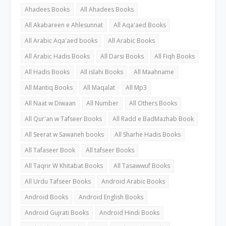
Ahadees Books
All Ahadees Books
All Akabareen e Ahlesunnat
All Aqa'aed Books
All Arabic Aqa'aed books
All Arabic Books
All Arabic Hadis Books
All Darsi Books
All Fiqh Books
All Hadis Books
All islahi Books
All Maahname
All Mantiq Books
All Maqalat
All Mp3
All Naat w Diwaan
All Number
All Others Books
All Qur'an w Tafseer Books
All Radd e BadMazhab Book
All Seerat w Sawaneh books
All Sharhe Hadis Books
All Tafaseer Book
All tafseer Books
All Taqrir W Khitabat Books
All Tasawwuf Books
All Urdu Tafseer Books
Android Arabic Books
Android Books
Android English Books
Android Gujrati Books
Android Hindi Books