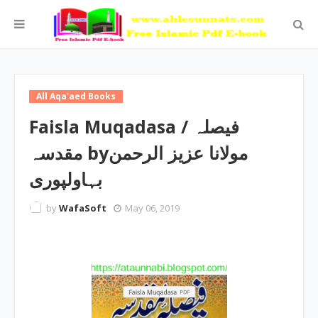
All Aqa'aed Books
Faisla Muqadasa / فیصلہ
مقدسہ byمولانا عزیز الرحمن
بہاولپوری
by
WafaSoft
May 06, 2019