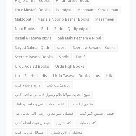
Hajj o Umrah Books
Hindi Tafseer Book
ilm e Mustafa Books
Islamiyat
Maahnama Kanzul Iman
Maktobat
Mas'ala Noor o Bashar Books
Mazameen
Naat Books
Phd
Radd e Qadiyaniyat
Rasail e Fatawa Rizvia
Sah Mahi Pegham e Nipal
Saiyed Salman Qadri
seera
Seerat w Sawaneh Books
Seerate Rasool Books
Sindhi
Taruf
Urdu Aqa'ed Books
Urdu Fiqh Books
Urdu Sharhe hadis
Urdu Taswwuf Books
us
ثالثا
رد بدمذہب کتب
درود و سلام کتب
شیخ الحدیث مولانا غلام رسول قاسمی صاحب کتب
فتاوی اہلسنت
عقیدہ حیات النبی و حاضر و ناظر
فیضان صدیق اکبر کتب
فیضان امیر معاویہ رضی اللہ تعالی عنہ
کتب خطبات
کتب تاریخ
فیضان غوث اعظم کتب
مسلک آن لائن شمارہ
مسائل قربانی کتب