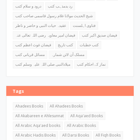
رد بدمذہب کتب
درود و سلام کتب
شیخ الحدیث مولانا غلام رسول قاسمی صاحب کتب
فتاوی اہلسنت
عقیدہ حیات النبی و حاضر و ناظر
فیضان صدیق اکبر کتب
فیضان امیر معاویہ رضی اللہ تعالی عنہ
کتب خطبات
کتب تاریخ
فیضان غوث اعظم کتب
مسلک آن لائن شمارہ
مسائل قربانی کتب
نماز کے احکام کتب
میلادالنبی صلی اللہ علیہ وسلم کتب
Tags
Ahadees Books
All Ahadees Books
All Akabareen e Ahlesunnat
All Aqa'aed Books
All Arabic Aqa'aed books
All Arabic Books
All Arabic Hadis Books
All Darsi Books
All Fiqh Books