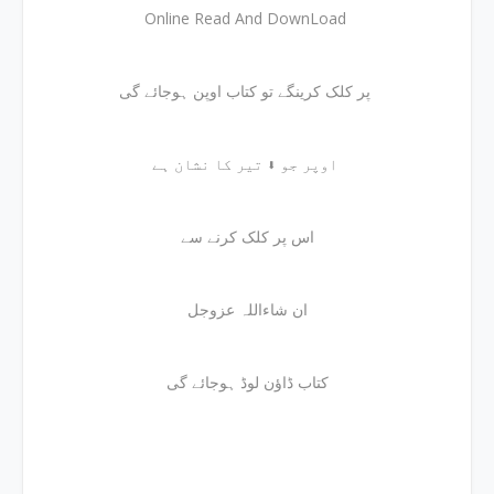
Online Read And DownLoad
پر کلک کرینگے تو کتاب اوپن ہوجائے گی
اوپر جو ⬇ تیر کا نشان ہے
اس پر کلک کرنے سے
ان شاءاللہ عزوجل
کتاب ڈاؤن لوڈ ہوجائے گی