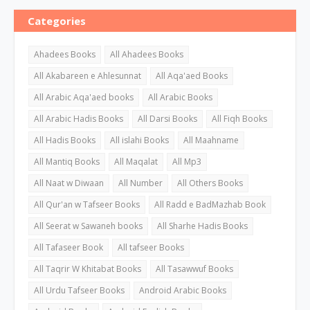
Categories
Ahadees Books
All Ahadees Books
All Akabareen e Ahlesunnat
All Aqa'aed Books
All Arabic Aqa'aed books
All Arabic Books
All Arabic Hadis Books
All Darsi Books
All Fiqh Books
All Hadis Books
All islahi Books
All Maahname
All Mantiq Books
All Maqalat
All Mp3
All Naat w Diwaan
All Number
All Others Books
All Qur'an w Tafseer Books
All Radd e BadMazhab Book
All Seerat w Sawaneh books
All Sharhe Hadis Books
All Tafaseer Book
All tafseer Books
All Taqrir W Khitabat Books
All Tasawwuf Books
All Urdu Tafseer Books
Android Arabic Books