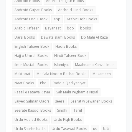
Android Books
Android English Books
Android Gujrati Books
Android Hindi Books
Android Urdu Book
app
Arabic Fiqh Books
Arabic Tafseer
Bayanaat
boo
books
Darsi Books
Dawateislami Books
Do Mahi Al Raza
English Tafseer Book
Hadis Books
Hajj o Umrah Books
Hindi Tafseer Book
ilm e Mustafa Books
Islamiyat
Maahnama Kanzul Iman
Maktobat
Mas'ala Noor o Bashar Books
Mazameen
Naat Books
Phd
Radd e Qadiyaniyat
Rasail e Fatawa Rizvia
Sah Mahi Pegham e Nipal
Saiyed Salman Qadri
seera
Seerat w Sawaneh Books
Seerate Rasool Books
Sindhi
Taruf
Urdu Aqa'ed Books
Urdu Fiqh Books
Urdu Sharhe hadis
Urdu Taswwuf Books
us
ثالثا