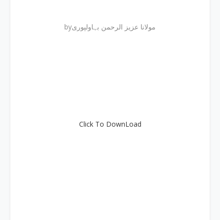
byمولانا عزیز الرحمن بہاولپوری
Click To DownLoad