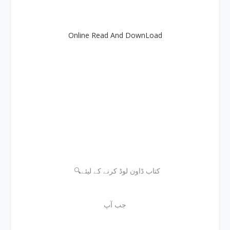
Online Read And DownLoad
🔍کتاب ڈاون لوڈ کرنے کے لیئے
جب آپ