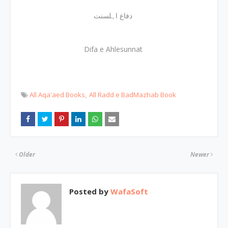
دفاع اہلسنت
Difa e Ahlesunnat
All Aqa'aed Books
All Radd e BadMazhab Book
Older
Newer
Posted by
WafaSoft