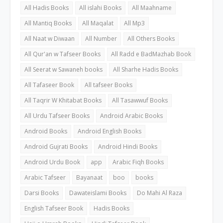
All Hadis Books
All islahi Books
All Maahname
All Mantiq Books
All Maqalat
All Mp3
All Naat w Diwaan
All Number
All Others Books
All Qur'an w Tafseer Books
All Radd e BadMazhab Book
All Seerat w Sawaneh books
All Sharhe Hadis Books
All Tafaseer Book
All tafseer Books
All Taqrir W Khitabat Books
All Tasawwuf Books
All Urdu Tafseer Books
Android Arabic Books
Android Books
Android English Books
Android Gujrati Books
Android Hindi Books
Android Urdu Book
app
Arabic Fiqh Books
Arabic Tafseer
Bayanaat
boo
books
Darsi Books
Dawateislami Books
Do Mahi Al Raza
English Tafseer Book
Hadis Books