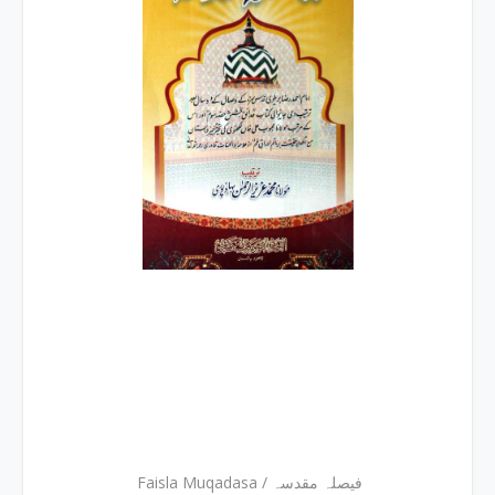
Faisla Muqadasa / فیصلہ مقدسہ