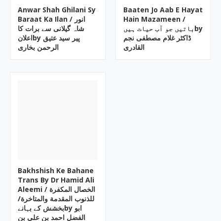
Anwar Shah Ghilani Sy
Baaten Jo Aab E Hayat
Baraat Ka Ilan / انور
Hain Mazameen /
باتیں جو آب حیات ہیںby
شاہ گیلانی سے برات کا
ڈاکٹر غلام مصطفی نجم
اعلانby پیر سید عتیق
القادری
الرحمن بخاری
Bakhshish Ke Bahane
Trans By Dr Hamid Ali
Aleemi / الخصال المکفرة
للذنوب المقدمة والمتاخرة/
بخشش کے بہانےby ابو
الفضل احمد بن علی بن