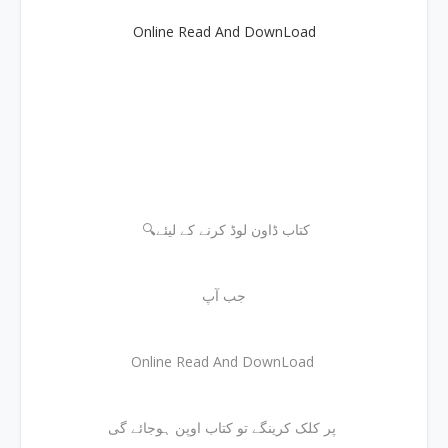
Online Read And DownLoad
🔍کتاب ڈاون لوڈ کرنے کے لیئے
جب آپ
Online Read And DownLoad
پر کلک کرینگے تو کتاب اوپن ہوجائے گی