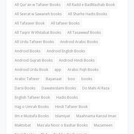
All Qur'an w Tafseer Books
All Radd e BadMazhab Book
All Seerat w Sawaneh books
All Sharhe Hadis Books
All Tafaseer Book
All tafseer Books
All Taqrir W Khitabat Books
All Tasawwuf Books
All Urdu Tafseer Books
Android Arabic Books
Android Books
Android English Books
Android Gujrati Books
Android Hindi Books
Android Urdu Book
app
Arabic Fiqh Books
Arabic Tafseer
Bayanaat
boo
books
Darsi Books
Dawateislami Books
Do Mahi Al Raza
English Tafseer Book
Hadis Books
Hajj o Umrah Books
Hindi Tafseer Book
ilm e Mustafa Books
Islamiyat
Maahnama Kanzul Iman
Maktobat
Mas'ala Noor o Bashar Books
Mazameen