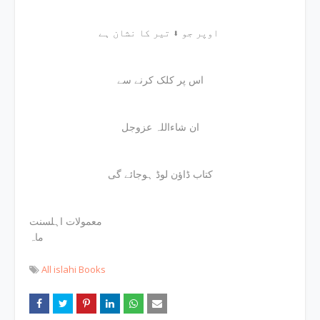
اوپر جو ⬇ تیر کا نشان ہے
اس پر کلک کرنے سے
ان شاءاللہ عزوجل
کتاب ڈاؤن لوڈ ہوجائے گی
معمولات اہلسنت
ماہ
All islahi Books