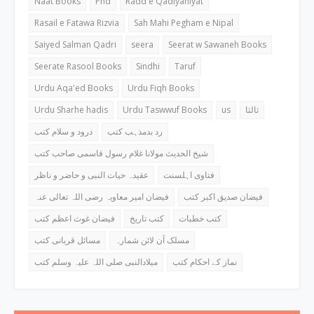
Naat Books
Phd
Radd e Qadiyaniyat
Rasail e Fatawa Rizvia
Sah Mahi Pegham e Nipal
Saiyed Salman Qadri
seera
Seerat w Sawaneh Books
Seerate Rasool Books
Sindhi
Taruf
Urdu Aqa'ed Books
Urdu Fiqh Books
Urdu Sharhe hadis
Urdu Taswwuf Books
us
ثالثا
رد بدمذہب کتب
درود و سلام کتب
شیخ الحدیث مولانا غلام رسول قاسمی صاحب کتب
فتاوی اہلسنت
عقیدہ حیات النبی و حاضر و ناظر
فیضان صدیق اکبر کتب
فیضان امیر معاویہ رضی اللہ تعالی عنہ
کتب خطبات
کتب تاریخ
فیضان غوث اعظم کتب
مسلک آن لائن شمارہ
مسائل قربانی کتب
نماز کے احکام کتب
میلادالنبی صلی اللہ علیہ وسلم کتب