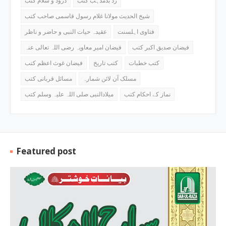
رد بدمذہب کتب
درود و سلام کتب
شیخ الحدیث مولانا غلام رسول قاسمی صاحب کتب
فتاوی اہلسنت
عقیدہ حیات النبی و حاضر و ناظر
فیضان صدیق اکبر کتب
فیضان امیر معاویہ رضی اللہ تعالی عنہ
کتب خطبات
کتب تاریخ
فیضان غوث اعظم کتب
مسلک آن لائن شمارہ
مسائل قربانی کتب
نماز کے احکام کتب
میلادالنبی صلی اللہ علیہ وسلم کتب
Featured post