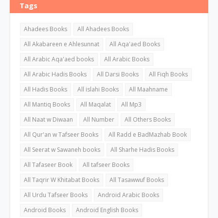
Tags
Ahadees Books
All Ahadees Books
All Akabareen e Ahlesunnat
All Aqa'aed Books
All Arabic Aqa'aed books
All Arabic Books
All Arabic Hadis Books
All Darsi Books
All Fiqh Books
All Hadis Books
All islahi Books
All Maahname
All Mantiq Books
All Maqalat
All Mp3
All Naat w Diwaan
All Number
All Others Books
All Qur'an w Tafseer Books
All Radd e BadMazhab Book
All Seerat w Sawaneh books
All Sharhe Hadis Books
All Tafaseer Book
All tafseer Books
All Taqrir W Khitabat Books
All Tasawwuf Books
All Urdu Tafseer Books
Android Arabic Books
Android Books
Android English Books