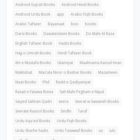
Android Gujrati Books
Android Hindi Books
Android Urdu Book
app
Arabic Fiqh Books
Arabic Tafseer
Bayanaat
boo
books
Darsi Books
Dawateislami Books
Do Mahi Al Raza
English Tafseer Book
Hadis Books
Hajj o Umrah Books
Hindi Tafseer Book
ilm e Mustafa Books
Islamiyat
Maahnama Kanzul Iman
Maktobat
Mas'ala Noor o Bashar Books
Mazameen
Naat Books
Phd
Radd e Qadiyaniyat
Rasail e Fatawa Rizvia
Sah Mahi Pegham e Nipal
Saiyed Salman Qadri
seera
Seerat w Sawaneh Books
Seerate Rasool Books
Sindhi
Taruf
Urdu Aqa'ed Books
Urdu Fiqh Books
Urdu Sharhe hadis
Urdu Taswwuf Books
us
ثالثا