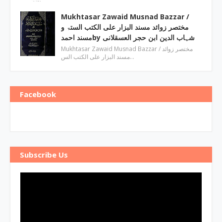
Mukhtasar Zawaid Musnad Bazzar ‎/
مختصر زوائد مسند البزار علی الکتب الستۃ و
مسند احمدby ‎شہاب الدین ابن حجر العسقلانی
Mukhtasar Zawaid Musnad Bazzar ‎/ مختصر زوائد
مسند البزار علی الکتب الس…
Facebook
Subscribe Us