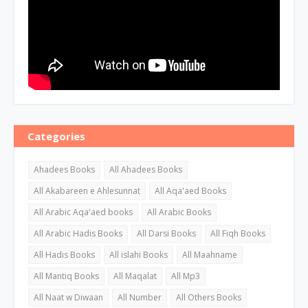
Categories
Ahadees Books
All Ahadees Books
All Akabareen e Ahlesunnat
All Aqa'aed Books
All Arabic Aqa'aed books
All Arabic Books
All Arabic Hadis Books
All Darsi Books
All Fiqh Books
All Hadis Books
All islahi Books
All Maahname
All Mantiq Books
All Maqalat
All Mp3
All Naat w Diwaan
All Number
All Others Books