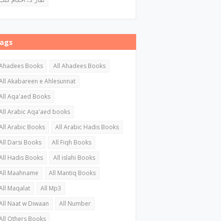
ags
Ahadees Books
All Ahadees Books
All Akabareen e Ahlesunnat
All Aqa'aed Books
All Arabic Aqa'aed books
All Arabic Books
All Arabic Hadis Books
All Darsi Books
All Fiqh Books
All Hadis Books
All islahi Books
All Maahname
All Mantiq Books
All Maqalat
All Mp3
All Naat w Diwaan
All Number
All Others Books