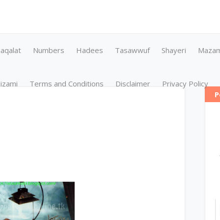
aqalat
Numbers
Hadees
Tasawwuf
Shayeri
Maza
izami
Terms and Conditions
Disclaimer
Privacy Policy
P