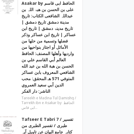
Asakar by الحافظ ابی قاسم
علی بن الحسن بن ھبۃ اللہ بن
عبداللہ الشافعی الكتاب: تاريخ
مدينة دمشق تاريخ دمشق |
تاریخ مدینۃ دمشق | تاریخ ابن
عساکر | تاريخ ابن عساكر وذكر
فضلها وتسمية من حلها من
الأماثل أو اجتاز بنواحيها من
وارديها وأهلها المصنف: الحافظ
العالم أبي القاسم علي بن
الحسن بن هبة الله بن عبد الله
الشافعي المعروف بابن عساكر
المتوفي 571 هـ المحقق: محب
الدين أبي سعيد العمروي
الناشر: دار الفكر
Tareekh e Madina Tul Damishq /
Tarrekh ibn e Asakar by الحافظ
ابی قاس…
Tafseer E Tabri 7 / تفسیر
طبری / تفسیر الطبری من
کتابہ جامع البیان عن تاویل آیہ