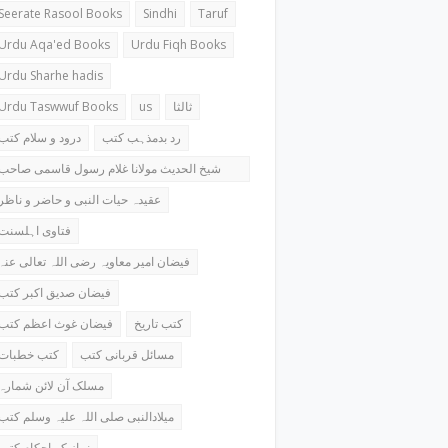
Seerate Rasool Books
Sindhi
Taruf
Urdu Aqa'ed Books
Urdu Fiqh Books
Urdu Sharhe hadis
Urdu Taswwuf Books
us
ثالثا
رد بدمذہب کتب
درود و سلام کتب
شیخ الحدیث مولانا غلام رسول قاسمی صاحب
کتب
عقیدہ حیات النبی و حاضر و ناظر
فتاوی اہلسنت
فیضان امیر معاویہ رضی اللہ تعالی عنہ
فیضان صدیق اکبر کتب
کتب تاریخ
فیضان غوث اعظم کتب
مسائل قربانی کتب
کتب خطبات
مسلک آن لائن شمارہ
میلادالنبی صلی اللہ علیہ وسلم کتب
نماز کے احکام کتب