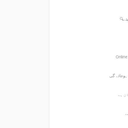
🔍
Onlin
ے