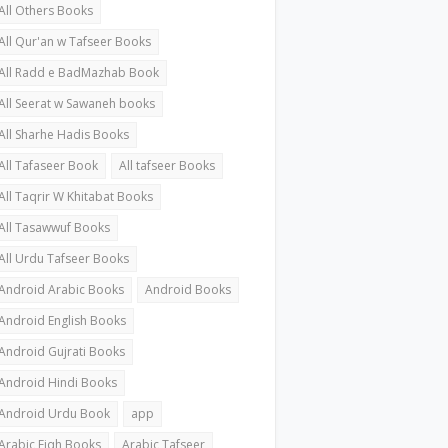
All Others Books
All Qur'an w Tafseer Books
All Radd e BadMazhab Book
All Seerat w Sawaneh books
All Sharhe Hadis Books
All Tafaseer Book
All tafseer Books
All Taqrir W Khitabat Books
All Tasawwuf Books
All Urdu Tafseer Books
Android Arabic Books
Android Books
Android English Books
Android Gujrati Books
Android Hindi Books
Android Urdu Book
app
Arabic Fiqh Books
Arabic Tafseer