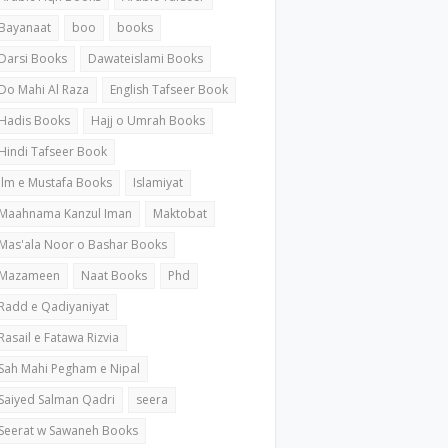
Bayanaat
boo
books
Darsi Books
Dawateislami Books
Do Mahi Al Raza
English Tafseer Book
Hadis Books
Hajj o Umrah Books
Hindi Tafseer Book
ilm e Mustafa Books
Islamiyat
Maahnama Kanzul Iman
Maktobat
Mas'ala Noor o Bashar Books
Mazameen
Naat Books
Phd
Radd e Qadiyaniyat
Rasail e Fatawa Rizvia
Sah Mahi Pegham e Nipal
Saiyed Salman Qadri
seera
Seerat w Sawaneh Books