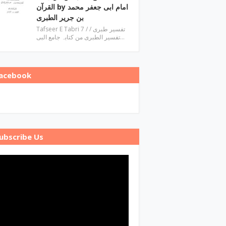
القرآن by امام ابی جعفر محمد
بن جریر الطبری
Tafseer E Tabri 7 / تفسیر طبری /
تفسیر الطبری من کتابہ جامع البی…
acebook
ubscribe Us