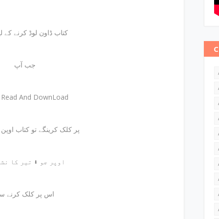
کتاب ڈاون لوڈ کرنے کے لیئے
C
جب آپ
e Read And DownLoad
پر کلک کرینگے تو کتاب اوپن ہوجائے گی
اوپر جو ⬇ تیر کا نشان ہے
اس پر کلک کرنے س