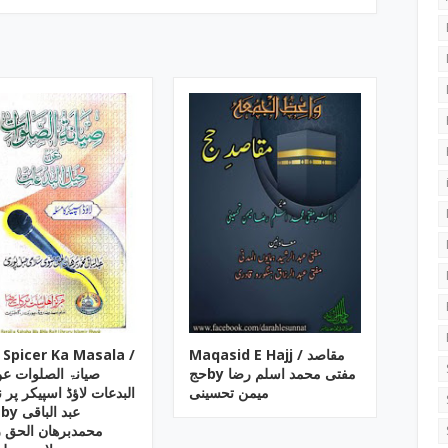
 Spicer Ka Masala /
Maqasid E Hajj / مقاصد
حجby مفتی محمد اسلم رضا
صیانۃ الصلوات ع
میمن تحسینی
البدعات لاؤڈ اسپیکر پر ن
ع
محمدبرھان الحق 