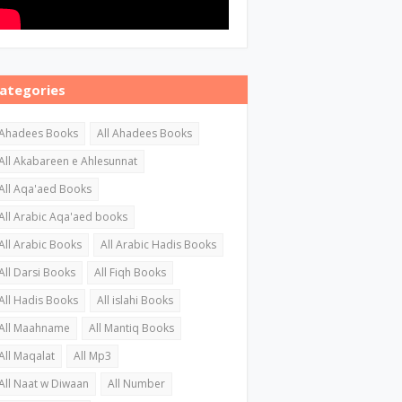
ategories
Ahadees Books
All Ahadees Books
All Akabareen e Ahlesunnat
All Aqa'aed Books
All Arabic Aqa'aed books
All Arabic Books
All Arabic Hadis Books
All Darsi Books
All Fiqh Books
All Hadis Books
All islahi Books
All Maahname
All Mantiq Books
All Maqalat
All Mp3
All Naat w Diwaan
All Number