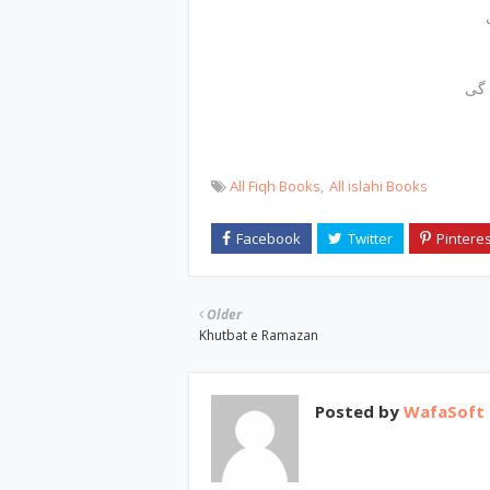
 گی
All Fiqh Books
All islahi Books
Older
Khutbat e Ramazan
Posted by
WafaSoft