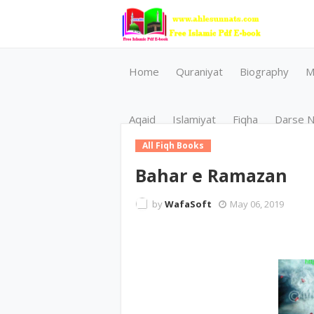
Home
Quraniyat
Biography
M
Aqaid
Islamiyat
Fiqha
Darse N
All Fiqh Books
Bahar e Ramazan
by
WafaSoft
May 06, 2019