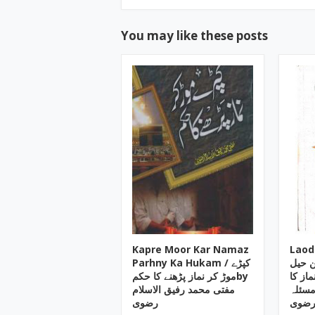
You may like these posts
Kapre Moor Kar Namaz
Laod
ن حیل
Parhny Ka Hukam / کپڑے
ماز کا
موڑ کر نماز پڑھنے کا حکمby
مسئلہby بد الباقی
مفتی محمد رفیق الاسلام
رضوی
رضوی