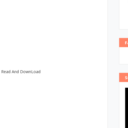
F
e Read And DownLoad
S