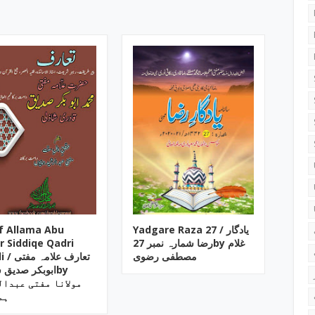
f Allama Abu
Yadgare Raza ‎27 / یادگار
r Siddiqe Qadri
رضا شمارہ نمبر 27by ‎غلام
مصطفی رضوی
تعارف علام
ابوبکر صدیق by
ہم