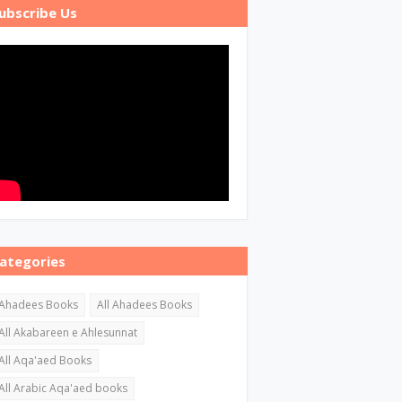
ubscribe Us
ategories
Ahadees Books
All Ahadees Books
All Akabareen e Ahlesunnat
All Aqa'aed Books
All Arabic Aqa'aed books