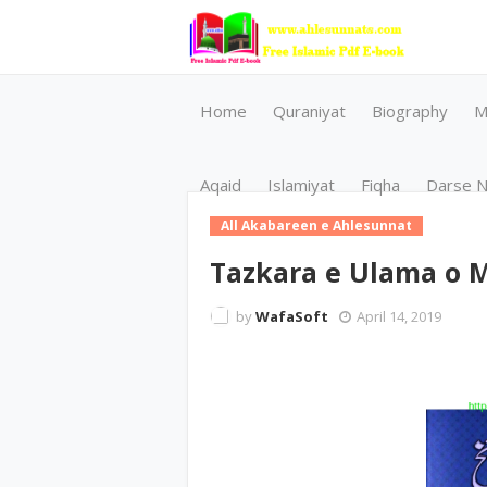
Home
Quraniyat
Biography
M
Aqaid
Islamiyat
Fiqha
Darse N
All Akabareen e Ahlesunnat
Tazkara e Ulama o 
by
WafaSoft
April 14, 2019