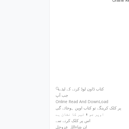
Online R
🔍کتاب ڈاون لوڈ کرنے کے لیئے
جب آپ
Online Read And DownLoad
پر کلک کرینگے تو کتاب اوپن ہوجائے گی
اوپر جو ⬇ تیر کا نشان ہے
اس پر کلک کرنے سے
ان شاءاللہ عزوجل