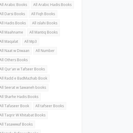
All Arabic Books
All Arabic Hadis Books
All Darsi Books
All Fiqh Books
All Hadis Books
All islahi Books
All Maahname
All Mantiq Books
All Maqalat
All Mp3
All Naat w Diwaan
All Number
All Others Books
All Qur'an w Tafseer Books
All Radd e BadMazhab Book
All Seerat w Sawaneh books
All Sharhe Hadis Books
All Tafaseer Book
All tafseer Books
All Taqrir W Khitabat Books
All Tasawwuf Books