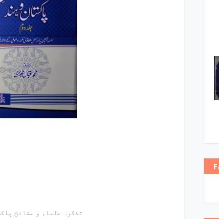
F
تذکرہ علماء و مشائخ پاکستان و ہند