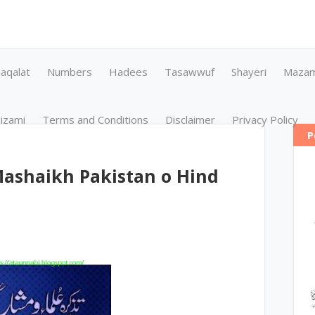
aqalat
Numbers
Hadees
Tasawwuf
Shayeri
Maza
izami
Terms and Conditions
Disclaimer
Privacy Policy
P
Mashaikh Pakistan o Hind