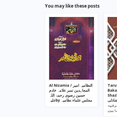
You may like these posts
Al Nizamia ‎/ النظامیہ امیر
Taru
المجاہدین نمبر علامہ خادم
Baka
Shazli ‎/ ہ مفتی
حسین رضوی رحمۃ اللہ
شاذلی
علیہby ‎مجلس علماء نظامیہ
ایوں