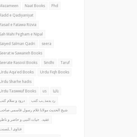
Mazameen
Naat Books
Phd
Radd e Qadiyaniyat
Rasail e Fatawa Rizvia
Sah Mahi Pegham e Nipal
Saiyed Salman Qadri
seera
Seerat w Sawaneh Books
Seerate Rasool Books
Sindhi
Taruf
Urdu Aqa'ed Books
Urdu Fiqh Books
Urdu Sharhe hadis
Urdu Taswwuf Books
us
ثالثا
رد بدمذہب کتب
درود و سلام کتب
شیخ الحدیث مولانا غلام رسول قاسمی صاحب
کتب
عقیدہ حیات النبی و حاضر و ناظر
فتاوی اہلسنت