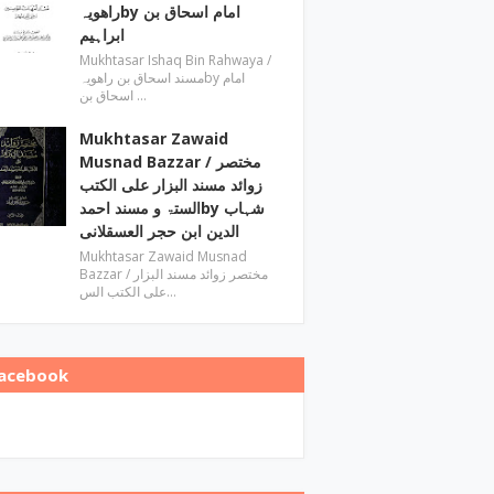
راھویہby ‎امام اسحاق بن
ابراہیم
Mukhtasar Ishaq Bin Rahwaya ‎/
مسند اسحاق بن راھویہby ‎امام
اسحاق بن …
Mukhtasar Zawaid
Musnad Bazzar ‎/ مختصر
زوائد مسند البزار علی الکتب
الستۃ و مسند احمدby ‎شہاب
الدین ابن حجر العسقلانی
Mukhtasar Zawaid Musnad
Bazzar ‎/ مختصر زوائد مسند البزار
علی الکتب الس…
acebook