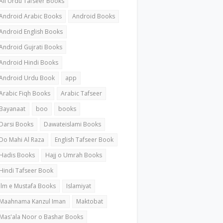
All Urdu Tafseer Books
Android Arabic Books
Android Books
Android English Books
Android Gujrati Books
Android Hindi Books
Android Urdu Book
app
Arabic Fiqh Books
Arabic Tafseer
Bayanaat
boo
books
Darsi Books
Dawateislami Books
Do Mahi Al Raza
English Tafseer Book
Hadis Books
Hajj o Umrah Books
Hindi Tafseer Book
ilm e Mustafa Books
Islamiyat
Maahnama Kanzul Iman
Maktobat
Mas'ala Noor o Bashar Books