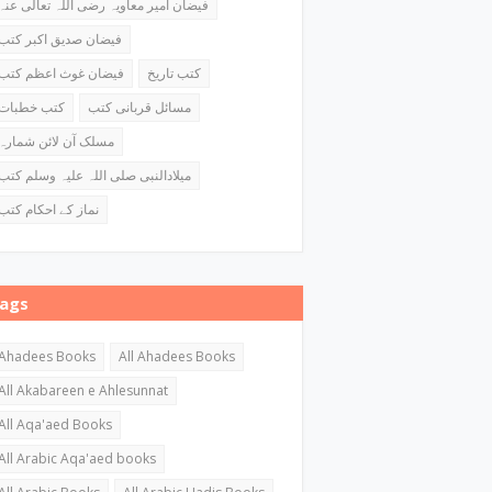
فیضان امیر معاویہ رضی اللہ تعالی عنہ
فیضان صدیق اکبر کتب
کتب تاریخ
فیضان غوث اعظم کتب
مسائل قربانی کتب
کتب خطبات
مسلک آن لائن شمارہ
میلادالنبی صلی اللہ علیہ وسلم کتب
نماز کے احکام کتب
ags
Ahadees Books
All Ahadees Books
All Akabareen e Ahlesunnat
All Aqa'aed Books
All Arabic Aqa'aed books