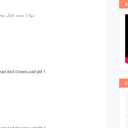
S
مولانا محمد اقبال مجددی
ead And DownLoad Jild 1
C