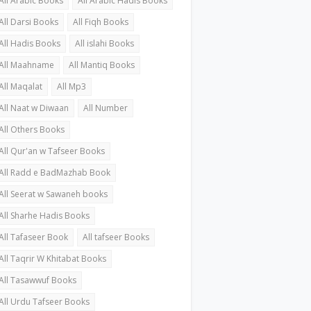
All Arabic Books
All Arabic Hadis Books
All Darsi Books
All Fiqh Books
All Hadis Books
All islahi Books
All Maahname
All Mantiq Books
All Maqalat
All Mp3
All Naat w Diwaan
All Number
All Others Books
All Qur'an w Tafseer Books
All Radd e BadMazhab Book
All Seerat w Sawaneh books
All Sharhe Hadis Books
All Tafaseer Book
All tafseer Books
All Taqrir W Khitabat Books
All Tasawwuf Books
All Urdu Tafseer Books