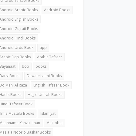
All Urdu Tafseer Books
Android Arabic Books
Android Books
Android English Books
Android Gujrati Books
Android Hindi Books
Android Urdu Book
app
Arabic Fiqh Books
Arabic Tafseer
Bayanaat
boo
books
Darsi Books
Dawateislami Books
Do Mahi Al Raza
English Tafseer Book
Hadis Books
Hajj o Umrah Books
Hindi Tafseer Book
ilm e Mustafa Books
Islamiyat
Maahnama Kanzul Iman
Maktobat
Mas'ala Noor o Bashar Books