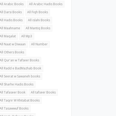
All Arabic Books
All Arabic Hadis Books
All Darsi Books
All Fiqh Books
All Hadis Books
All islahi Books
All Maahname
All Mantiq Books
All Maqalat
All Mp3
All Naat w Diwaan
All Number
All Others Books
All Qur'an w Tafseer Books
All Radd e BadMazhab Book
All Seerat w Sawaneh books
All Sharhe Hadis Books
All Tafaseer Book
All tafseer Books
All Taqrir W Khitabat Books
All Tasawwuf Books