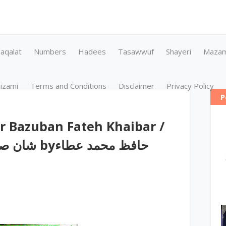
aqalat
Numbers
Hadees
Tasawwuf
Shayeri
Maza
izami
Terms and Conditions
Disclaimer
Privacy Policy
P
r Bazuban Fateh Khaibar /
حافظ محمد ع