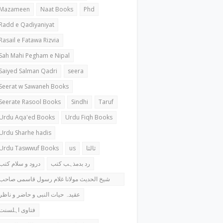
Mazameen
Naat Books
Phd
Radd e Qadiyaniyat
Rasail e Fatawa Rizvia
Sah Mahi Pegham e Nipal
Saiyed Salman Qadri
seera
Seerat w Sawaneh Books
Seerate Rasool Books
Sindhi
Taruf
Urdu Aqa'ed Books
Urdu Fiqh Books
Urdu Sharhe hadis
Urdu Taswwuf Books
us
ثالثا
رد بدمذہب کتب
درود و سلام کتب
شیخ الحدیث مولانا غلام رسول قاسمی صاحب
کتب
عقیدہ حیات النبی و حاضر و ناظر
فتاوی اہلسنت