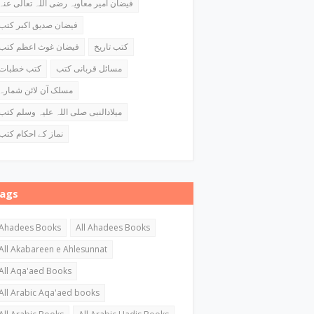
فیضان امیر معاویہ رضی اللہ تعالی عنہ
فیضان صدیق اکبر کتب
کتب تاریخ
فیضان غوث اعظم کتب
مسائل قربانی کتب
کتب خطبات
مسلک آن لائن شمارہ
میلادالنبی صلی اللہ علیہ وسلم کتب
نماز کے احکام کتب
ags
Ahadees Books
All Ahadees Books
All Akabareen e Ahlesunnat
All Aqa'aed Books
All Arabic Aqa'aed books