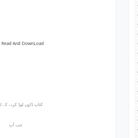
e Read And DownLoad
کتاب ڈاون لوڈ کرنے کے لیئے
جب آپ