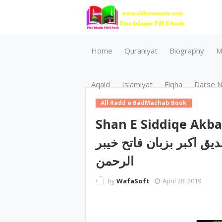
Home
Quraniyat
Biography
M
Aqaid
Islamiyat
Fiqha
Darse N
All Radd e BadMazhab Book
Shan E Siddiqe Akba
شان صدیق اکبر بزبان فاتح خیبر byطاء
الرحمن
by
WafaSoft
April 28, 2019