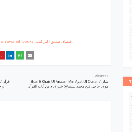
at w Sawaneh books
فیضان صدیق اکبر کتب
Newer
T
Shan E Khair Ul Anaam Min Ayat Ul Quran / شان
قر
خیرالانام من آیات القرآن byمولانا حاجی فتح محمد نسیم
و ح