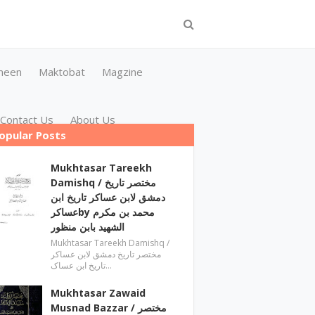
meen
Maktobat
Magzine
Contact Us
About Us
opular Posts
Mukhtasar Tareekh
Damishq ‎/ مختصر تاریخ
دمشق لابن عساکر تاریخ ابن
عساکرby ‎محمد بن مکرم
الشھید بابن منظور
Mukhtasar Tareekh Damishq ‎/
مختصر تاریخ دمشق لابن عساکر
تاریخ ابن عساک…
Mukhtasar Zawaid
Musnad Bazzar ‎/ مختصر