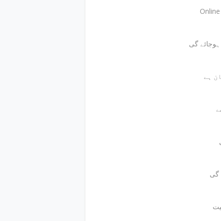
Onlin
ے
 گی