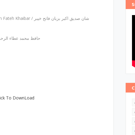
S
Shan E Siddiqe Akbar Bazuban Fateh Khaibar / شان صدیق اکبر بزبان فاتح خیبر
حافظ محمد عطاء الرحمن
C
lick To DownLoad