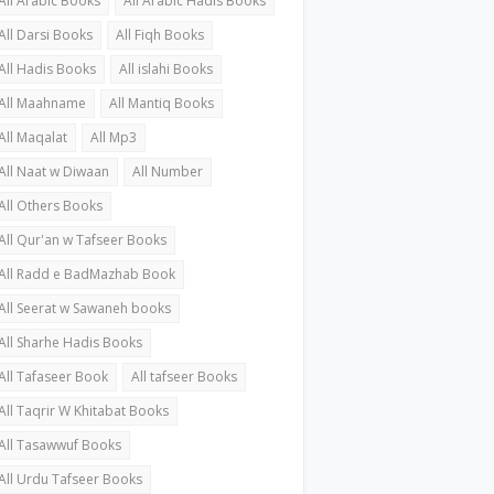
All Arabic Books
All Arabic Hadis Books
All Darsi Books
All Fiqh Books
All Hadis Books
All islahi Books
All Maahname
All Mantiq Books
All Maqalat
All Mp3
All Naat w Diwaan
All Number
All Others Books
All Qur'an w Tafseer Books
All Radd e BadMazhab Book
All Seerat w Sawaneh books
All Sharhe Hadis Books
All Tafaseer Book
All tafseer Books
All Taqrir W Khitabat Books
All Tasawwuf Books
All Urdu Tafseer Books