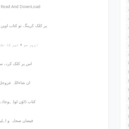
e Read And DownLoad
پر کلک کرینگے تو کتاب اوپن ہوجائے گی
اوپر جو ⬇ تیر کا نشان ہے
اس پر کلک کرنے س
ان شاءاللہ عزوجل
کتاب ڈاؤن لوڈ ہوجائے
فیضان صحابہ و اہلبیت