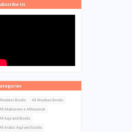
ubscribe Us
ategories
Ahadees Books
All Ahadees Books
All Akabareen e Ahlesunnat
All Aqa'aed Books
All Arabic Aqa'aed books