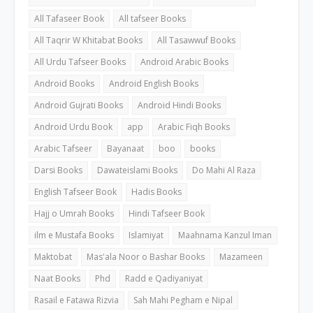
All Tafaseer Book
All tafseer Books
All Taqrir W Khitabat Books
All Tasawwuf Books
All Urdu Tafseer Books
Android Arabic Books
Android Books
Android English Books
Android Gujrati Books
Android Hindi Books
Android Urdu Book
app
Arabic Fiqh Books
Arabic Tafseer
Bayanaat
boo
books
Darsi Books
Dawateislami Books
Do Mahi Al Raza
English Tafseer Book
Hadis Books
Hajj o Umrah Books
Hindi Tafseer Book
ilm e Mustafa Books
Islamiyat
Maahnama Kanzul Iman
Maktobat
Mas'ala Noor o Bashar Books
Mazameen
Naat Books
Phd
Radd e Qadiyaniyat
Rasail e Fatawa Rizvia
Sah Mahi Pegham e Nipal