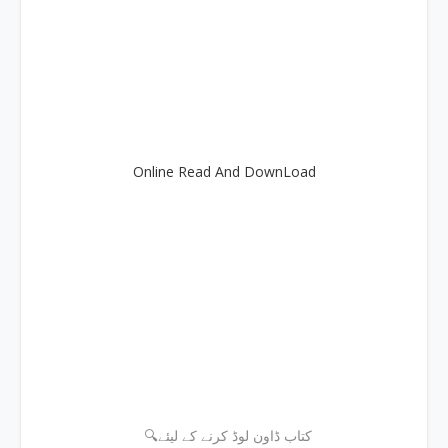
Online Read And DownLoad
🔍کتاب ڈاون لوڈ کرنے کے لیئے