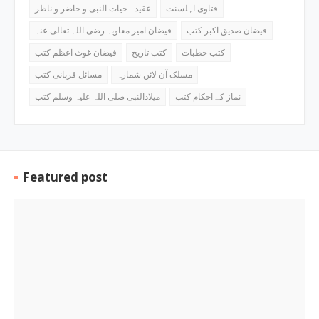
فتاوی اہلسنت
عقیدہ حیات النبی و حاضر و ناظر
فیضان صدیق اکبر کتب
فیضان امیر معاویہ رضی اللہ تعالی عنہ
کتب خطبات
کتب تاریخ
فیضان غوث اعظم کتب
مسلک آن لائن شمارہ
مسائل قربانی کتب
نماز کے احکام کتب
میلادالنبی صلی اللہ علیہ وسلم کتب
Featured post