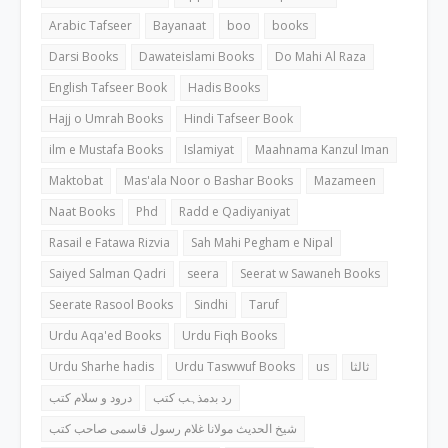
Arabic Tafseer
Bayanaat
boo
books
Darsi Books
Dawateislami Books
Do Mahi Al Raza
English Tafseer Book
Hadis Books
Hajj o Umrah Books
Hindi Tafseer Book
ilm e Mustafa Books
Islamiyat
Maahnama Kanzul Iman
Maktobat
Mas'ala Noor o Bashar Books
Mazameen
Naat Books
Phd
Radd e Qadiyaniyat
Rasail e Fatawa Rizvia
Sah Mahi Pegham e Nipal
Saiyed Salman Qadri
seera
Seerat w Sawaneh Books
Seerate Rasool Books
Sindhi
Taruf
Urdu Aqa'ed Books
Urdu Fiqh Books
Urdu Sharhe hadis
Urdu Taswwuf Books
us
ثالثا
رد بدمذہب کتب
درود و سلام کتب
شیخ الحدیث مولانا غلام رسول قاسمی صاحب کتب