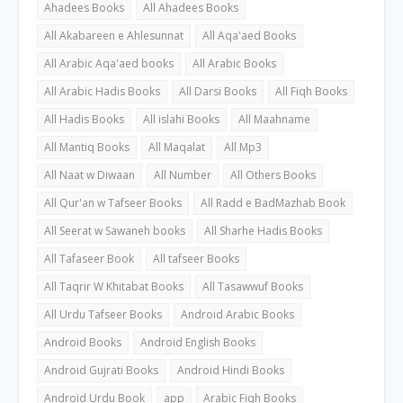
Ahadees Books
All Ahadees Books
All Akabareen e Ahlesunnat
All Aqa'aed Books
All Arabic Aqa'aed books
All Arabic Books
All Arabic Hadis Books
All Darsi Books
All Fiqh Books
All Hadis Books
All islahi Books
All Maahname
All Mantiq Books
All Maqalat
All Mp3
All Naat w Diwaan
All Number
All Others Books
All Qur'an w Tafseer Books
All Radd e BadMazhab Book
All Seerat w Sawaneh books
All Sharhe Hadis Books
All Tafaseer Book
All tafseer Books
All Taqrir W Khitabat Books
All Tasawwuf Books
All Urdu Tafseer Books
Android Arabic Books
Android Books
Android English Books
Android Gujrati Books
Android Hindi Books
Android Urdu Book
app
Arabic Fiqh Books