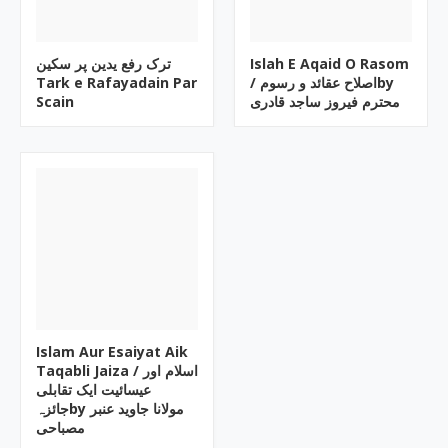
ترک رفع یدین پر سکین
Islah E Aqaid O Rasom
Tark e Rafayadain Par
/ اصلاح عقائد و رسومby
Scain
محترم فیروز ساجد قادری
Islam Aur Esaiyat Aik
Taqabli Jaiza / اسلام اور
عیسائیت ایک تقابلی
جائزہby مولانا جاوید عنبر
مصباحی