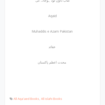
کتاب ڈاؤن لوڈ ہوجائے گی
Aqaid
Muhaddis e Azam Pakistan
عقائد
محدث اعظم پاکستان
All Aqa'aed Books
All islahi Books