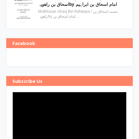
اسحاق بن راھویہby ‎امام اسحاق بن ابراہیم
Mukhtasar Ishaq Bin Rahwaya ‎/ مسند اسحاق بن
راھویہby ‎امام اسحاق بن …
Facebook
Subscribe Us