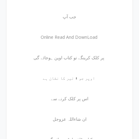
جب آپ
Online Read And DownLoad
پر کلک کرینگے تو کتاب اوپن ہوجائے گی
اوپر جو ⬇ تیر کا نشان ہے
اس پر کلک کرنے سے
ان شاءاللہ عزوجل