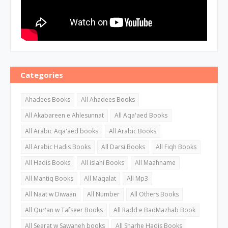
Categories
Ahadees Books
All Ahadees Books
All Akabareen e Ahlesunnat
All Aqa'aed Books
All Arabic Aqa'aed books
All Arabic Books
All Arabic Hadis Books
All Darsi Books
All Fiqh Books
All Hadis Books
All islahi Books
All Maahname
All Mantiq Books
All Maqalat
All Mp3
All Naat w Diwaan
All Number
All Others Books
All Qur'an w Tafseer Books
All Radd e BadMazhab Book
All Seerat w Sawaneh books
All Sharhe Hadis Books