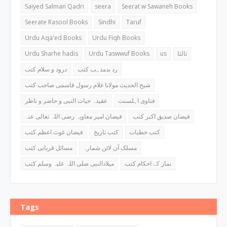
Saiyed Salman Qadri
seera
Seerat w Sawaneh Books
Seerate Rasool Books
Sindhi
Taruf
Urdu Aqa'ed Books
Urdu Fiqh Books
Urdu Sharhe hadis
Urdu Taswwuf Books
us
ثالثا
رد بدمذہب کتب
درود و سلام کتب
شیخ الحدیث مولانا غلام رسول قاسمی صاحب کتب
فتاوی اہلسنت
عقیدہ حیات النبی و حاضر و ناظر
فیضان صدیق اکبر کتب
فیضان امیر معاویہ رضی اللہ تعالی عنہ
کتب خطبات
کتب تاریخ
فیضان غوث اعظم کتب
مسلک آن لائن شمارہ
مسائل قربانی کتب
نماز کے احکام کتب
میلادالنبی صلی اللہ علیہ وسلم کتب
Tags