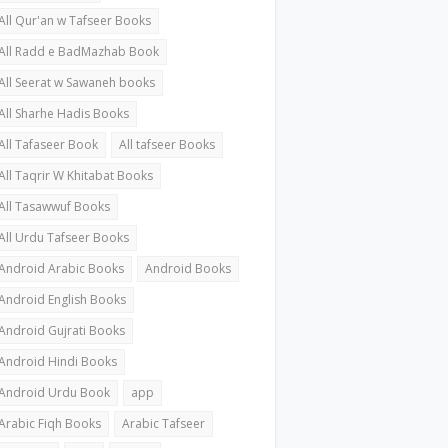
All Qur'an w Tafseer Books
All Radd e BadMazhab Book
All Seerat w Sawaneh books
All Sharhe Hadis Books
All Tafaseer Book
All tafseer Books
All Taqrir W Khitabat Books
All Tasawwuf Books
All Urdu Tafseer Books
Android Arabic Books
Android Books
Android English Books
Android Gujrati Books
Android Hindi Books
Android Urdu Book
app
Arabic Fiqh Books
Arabic Tafseer