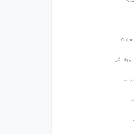
🔍
Onlin
ے