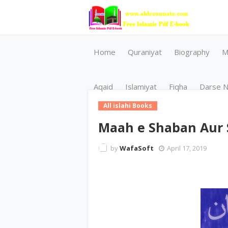
Home
Quraniyat
Biography
M
Aqaid
Islamiyat
Fiqha
Darse N
All islahi Books
Maah e Shaban Aur 
by
WafaSoft
April 17, 2019