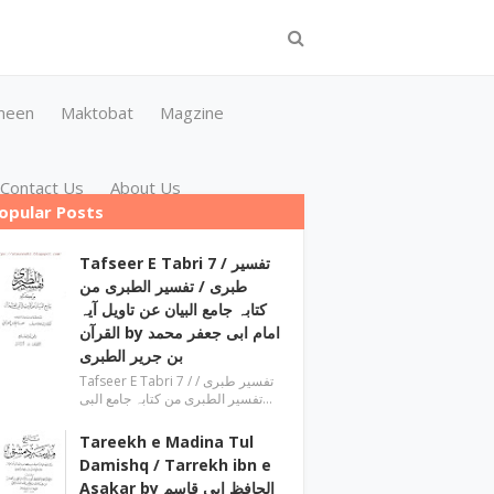
meen
Maktobat
Magzine
Contact Us
About Us
opular Posts
Tafseer E Tabri 7 / تفسیر
طبری / تفسیر الطبری من
کتابہ جامع البیان عن تاویل آیہ
القرآن by امام ابی جعفر محمد
بن جریر الطبری
Tafseer E Tabri 7 / تفسیر طبری /
تفسیر الطبری من کتابہ جامع البی…
Tareekh e Madina Tul
Damishq / Tarrekh ibn e
Asakar by الحافظ ابی قاسم