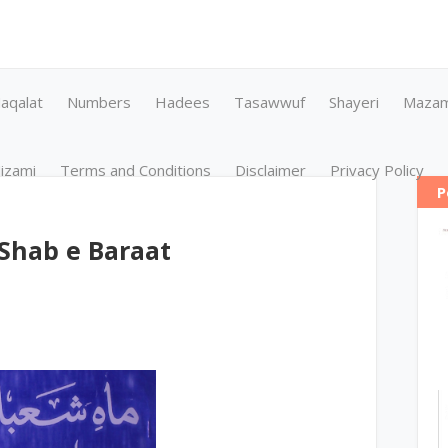
aqalat
Numbers
Hadees
Tasawwuf
Shayeri
Maza
izami
Terms and Conditions
Disclaimer
Privacy Policy
P
Shab e Baraat