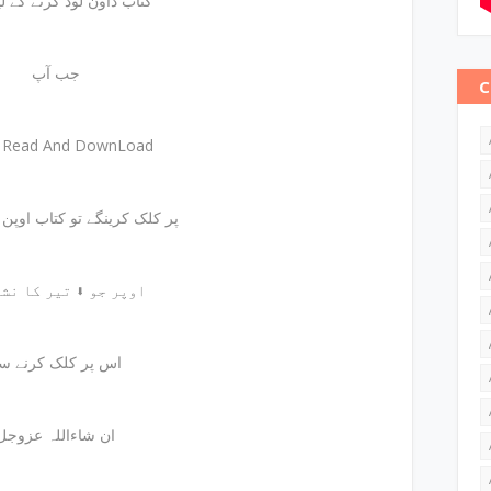
کتاب ڈاون لوڈ کرنے کے لیئے
جب آپ
C
e Read And DownLoad
پر کلک کرینگے تو کتاب اوپن ہوجائے گی
اوپر جو ⬇ تیر کا نشان ہے
اس پر کلک کرنے س
ان شاءاللہ عزوجل