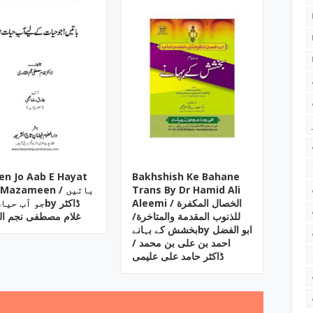
en Jo Aab E Hayat
Bakhshish Ke Bahane
Mazameen / باتیں
Trans By Dr Hamid Ali
Aleemi / الخصال المکفرة
جو آب حby ڈاکٹر
للذنوب المقدمة والمتاخرة/
غلام مصطفی نجم ال
بخشش کے بہانےby ابو الفضل
احمد بن علی بن محمد /
ڈاکٹر حامد علی علیمی