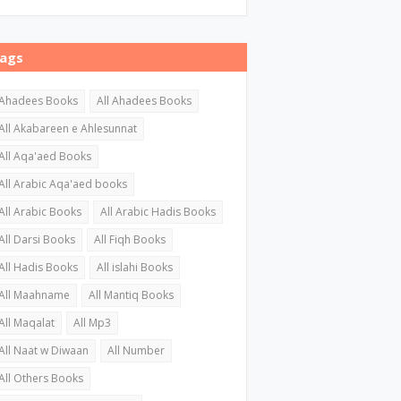
ags
Ahadees Books
All Ahadees Books
All Akabareen e Ahlesunnat
All Aqa'aed Books
All Arabic Aqa'aed books
All Arabic Books
All Arabic Hadis Books
All Darsi Books
All Fiqh Books
All Hadis Books
All islahi Books
All Maahname
All Mantiq Books
All Maqalat
All Mp3
All Naat w Diwaan
All Number
All Others Books