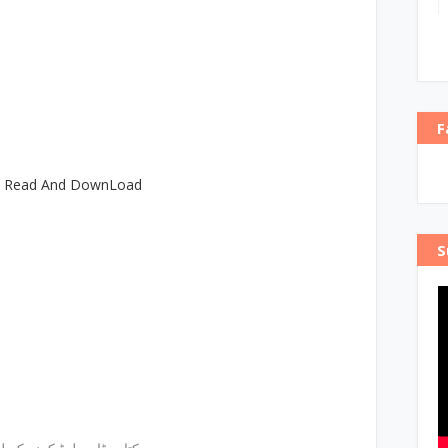
F
e Read And DownLoad
S