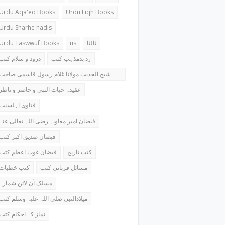
Urdu Aqa'ed Books
Urdu Fiqh Books
Urdu Sharhe hadis
Urdu Taswwuf Books
us
ثالثا
رد بدمذہب کتب
درود و سلام کتب
شیخ الحدیث مولانا غلام رسول قاسمی صاحب
کتب
عقیدہ حیات النبی و حاضر و ناظر
فتاوی اہلسنت
فیضان امیر معاویہ رضی اللہ تعالی عنہ
فیضان صدیق اکبر کتب
کتب تاریخ
فیضان غوث اعظم کتب
مسائل قربانی کتب
کتب خطبات
مسلک آن لائن شمارہ
میلادالنبی صلی اللہ علیہ وسلم کتب
نماز کے احکام کتب