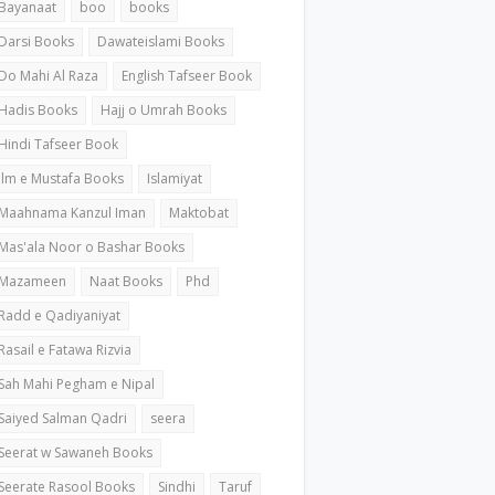
Bayanaat
boo
books
Darsi Books
Dawateislami Books
Do Mahi Al Raza
English Tafseer Book
Hadis Books
Hajj o Umrah Books
Hindi Tafseer Book
ilm e Mustafa Books
Islamiyat
Maahnama Kanzul Iman
Maktobat
Mas'ala Noor o Bashar Books
Mazameen
Naat Books
Phd
Radd e Qadiyaniyat
Rasail e Fatawa Rizvia
Sah Mahi Pegham e Nipal
Saiyed Salman Qadri
seera
Seerat w Sawaneh Books
Seerate Rasool Books
Sindhi
Taruf