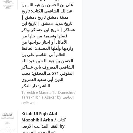
علی بن الحسن بن ھبۃ اللہ بن
عبداللہ الشافعی الكتاب: تاريخ
مدينة دمشق تاريخ دمشق |
تاریخ مدینۃ دمشق | تاریخ ابن
عساکر | تاريخ ابن عساكر وذكر
فضلها وتسمية من حلها من
الأماثل أو اجتاز بنواحيها من
وارديها وأهلها المصنف: الحافظ
العالم أبي القاسم علي بن
الحسن بن هبة الله بن عبد الله
الشافعي المعروف بابن عساكر
المتوفي 571 هـ المحقق: محب
الدين أبي سعيد العمروي
الناشر: دار الفكر
Tareekh e Madina Tul Damishq /
Tarrekh ibn e Asakar by الحافظ
ابی قاس…
Kitab Ul Fiqh Alal
Mazahibil Arba / کتاب
الفقہ المذاہب الاربعہ by
عبدالرحمن الجریزی