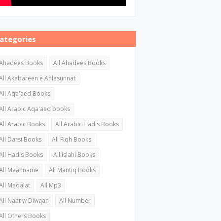
ategories
Ahadees Books
All Ahadees Books
All Akabareen e Ahlesunnat
All Aqa'aed Books
All Arabic Aqa'aed books
All Arabic Books
All Arabic Hadis Books
All Darsi Books
All Fiqh Books
All Hadis Books
All islahi Books
All Maahname
All Mantiq Books
All Maqalat
All Mp3
All Naat w Diwaan
All Number
All Others Books