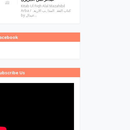
Kitab Ul Fiqh Alal Mazahibil
Arba / کتاب الفقہ المذاہب الاربعہ
by عبدال…
acebook
ubscribe Us