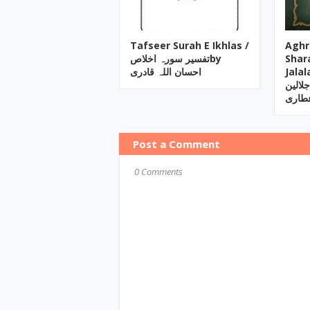
Tafseer Surah E Ikhlas /
Aghr
تفسیر سورہ اخلاصby
Shar
Jalalan /  اردو
احسان اللہ قادری
ر جلالین
عطاری
Post a Comment
0 Comments