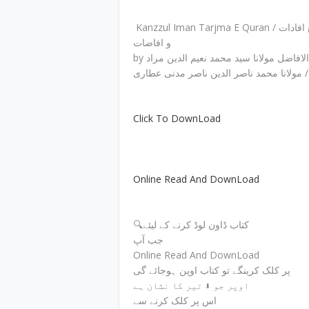
Kanzzul Iman Tarjma E Quran / کنزالایمان ترجمہ القرآن خزائن العرفان فی تفسیر القرآن مع افادات
و افاضات
by امام اہلسنت امام احمد رضا خان بریلوی علیہ الرحمہ / صدر الافاضل مولانا سید محمد نعیم الدین مراد
/ مولانا محمد ناصر الدین ناصر مدنی عطاری
Click To DownLoad
Online Read And DownLoad
🔍کتاب ڈاون لوڈ کرنے کے لیئے
جب آپ
Online Read And DownLoad
پر کلک کرینگے تو کتاب اوپن ہوجائے گی
اوپر جو ⬇ تیر کا نشان ہے
اس پر کلک کرنے سے