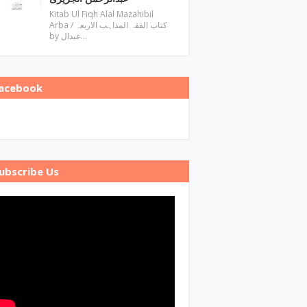
Kitab Ul Fiqh Alal Mazahibil
Arba / کتاب الفقہ المذاہب الاربعہ
by عبدال…
acebook
ubscribe Us