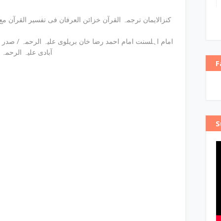
آبادی علیہ الرحمہ 
F
S