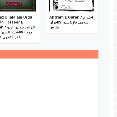
az E Jalalain Urdu
Ahtram E Quran ‎/ احترام
ah Tafseer E
قرآنby ‎اسلامی فاؤنڈیشن
بنارس
اغراض جلالین
شرح تفسیby مولانا
ظفر القادری 