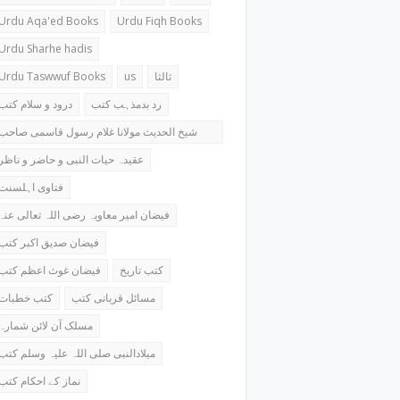
Urdu Aqa'ed Books
Urdu Fiqh Books
Urdu Sharhe hadis
Urdu Taswwuf Books
us
ثالثا
رد بدمذہب کتب
درود و سلام کتب
شیخ الحدیث مولانا غلام رسول قاسمی صاحب
کتب
عقیدہ حیات النبی و حاضر و ناظر
فتاوی اہلسنت
فیضان امیر معاویہ رضی اللہ تعالی عنہ
فیضان صدیق اکبر کتب
کتب تاریخ
فیضان غوث اعظم کتب
مسائل قربانی کتب
کتب خطبات
مسلک آن لائن شمارہ
میلادالنبی صلی اللہ علیہ وسلم کتب
نماز کے احکام کتب