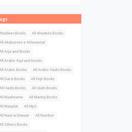
ags
Ahadees Books
All Ahadees Books
All Akabareen e Ahlesunnat
All Aqa'aed Books
All Arabic Aqa'aed books
All Arabic Books
All Arabic Hadis Books
All Darsi Books
All Fiqh Books
All Hadis Books
All islahi Books
All Maahname
All Mantiq Books
All Maqalat
All Mp3
All Naat w Diwaan
All Number
All Others Books