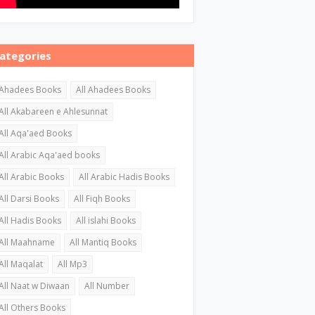
ategories
Ahadees Books
All Ahadees Books
All Akabareen e Ahlesunnat
All Aqa'aed Books
All Arabic Aqa'aed books
All Arabic Books
All Arabic Hadis Books
All Darsi Books
All Fiqh Books
All Hadis Books
All islahi Books
All Maahname
All Mantiq Books
All Maqalat
All Mp3
All Naat w Diwaan
All Number
All Others Books