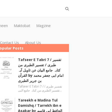
meen
Maktobat
Magzine
Contact Us
About Us
opular Posts
Tafseer E Tabri 7 / تفسیر
طبری / تفسیر الطبری من
کتابہ جامع البیان عن تاویل آیہ
القرآن by امام ابی جعفر محمد
بن جریر الطبری
Tafseer E Tabri 7 / تفسیر طبری /
تفسیر الطبری من کتابہ جامع البی…
Tareekh e Madina Tul
Damishq / Tarrekh ibn e
Asakar by الحافظ ابی قاسم