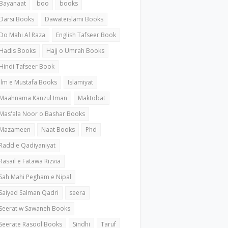
Bayanaat
boo
books
Darsi Books
Dawateislami Books
Do Mahi Al Raza
English Tafseer Book
Hadis Books
Hajj o Umrah Books
Hindi Tafseer Book
ilm e Mustafa Books
Islamiyat
Maahnama Kanzul Iman
Maktobat
Mas'ala Noor o Bashar Books
Mazameen
Naat Books
Phd
Radd e Qadiyaniyat
Rasail e Fatawa Rizvia
Sah Mahi Pegham e Nipal
Saiyed Salman Qadri
seera
Seerat w Sawaneh Books
Seerate Rasool Books
Sindhi
Taruf