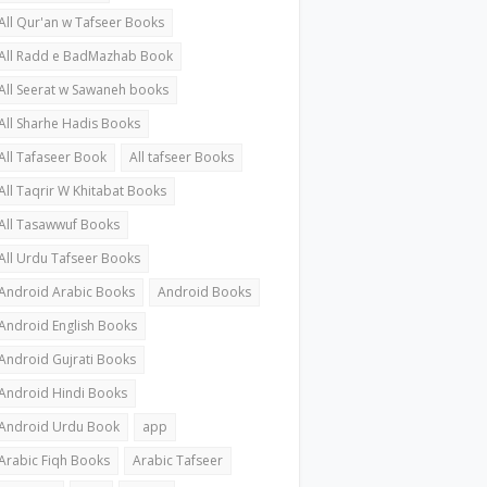
All Qur'an w Tafseer Books
All Radd e BadMazhab Book
All Seerat w Sawaneh books
All Sharhe Hadis Books
All Tafaseer Book
All tafseer Books
All Taqrir W Khitabat Books
All Tasawwuf Books
All Urdu Tafseer Books
Android Arabic Books
Android Books
Android English Books
Android Gujrati Books
Android Hindi Books
Android Urdu Book
app
Arabic Fiqh Books
Arabic Tafseer