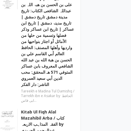
علی بن الحسن بن ھبۃ اللہ بن
عبداللہ الشافعی الكتاب: تاريخ
مدينة دمشق تاريخ دمشق |
تاریخ مدینۃ دمشق | تاریخ ابن
عساکر | تاريخ ابن عساكر وذكر
فضلها وتسمية من حلها من
الأماثل أو اجتاز بنواحيها من
وارديها وأهلها المصنف: الحافظ
العالم أبي القاسم علي بن
الحسن بن هبة الله بن عبد الله
الشافعي المعروف بابن عساكر
المتوفي 571 هـ المحقق: محب
الدين أبي سعيد العمروي
الناشر: دار الفكر
Tareekh e Madina Tul Damishq /
Tarrekh ibn e Asakar by الحافظ
ابی قاس…
Kitab Ul Fiqh Alal
Mazahibil Arba / کتاب
الفقہ المذاہب الاربعہ by
عبدالرحمن الجریزی