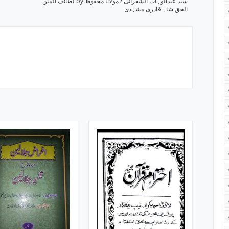
لطائف المنن by سید عبدالوہاب الشعرانی / مولانا محفوظ
الحق شاہ قادری مشہدی