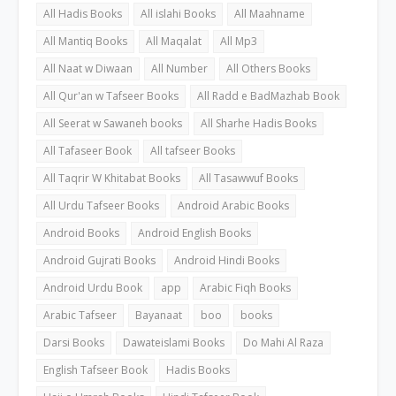
All Hadis Books
All islahi Books
All Maahname
All Mantiq Books
All Maqalat
All Mp3
All Naat w Diwaan
All Number
All Others Books
All Qur'an w Tafseer Books
All Radd e BadMazhab Book
All Seerat w Sawaneh books
All Sharhe Hadis Books
All Tafaseer Book
All tafseer Books
All Taqrir W Khitabat Books
All Tasawwuf Books
All Urdu Tafseer Books
Android Arabic Books
Android Books
Android English Books
Android Gujrati Books
Android Hindi Books
Android Urdu Book
app
Arabic Fiqh Books
Arabic Tafseer
Bayanaat
boo
books
Darsi Books
Dawateislami Books
Do Mahi Al Raza
English Tafseer Book
Hadis Books