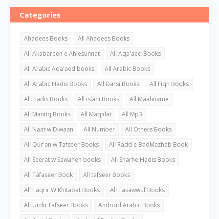
Categories
Ahadees Books
All Ahadees Books
All Akabareen e Ahlesunnat
All Aqa'aed Books
All Arabic Aqa'aed books
All Arabic Books
All Arabic Hadis Books
All Darsi Books
All Fiqh Books
All Hadis Books
All islahi Books
All Maahname
All Mantiq Books
All Maqalat
All Mp3
All Naat w Diwaan
All Number
All Others Books
All Qur'an w Tafseer Books
All Radd e BadMazhab Book
All Seerat w Sawaneh books
All Sharhe Hadis Books
All Tafaseer Book
All tafseer Books
All Taqrir W Khitabat Books
All Tasawwuf Books
All Urdu Tafseer Books
Android Arabic Books