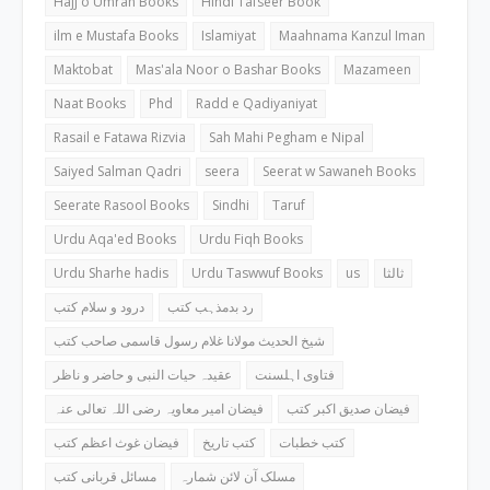
Hajj o Umrah Books
Hindi Tafseer Book
ilm e Mustafa Books
Islamiyat
Maahnama Kanzul Iman
Maktobat
Mas'ala Noor o Bashar Books
Mazameen
Naat Books
Phd
Radd e Qadiyaniyat
Rasail e Fatawa Rizvia
Sah Mahi Pegham e Nipal
Saiyed Salman Qadri
seera
Seerat w Sawaneh Books
Seerate Rasool Books
Sindhi
Taruf
Urdu Aqa'ed Books
Urdu Fiqh Books
Urdu Sharhe hadis
Urdu Taswwuf Books
us
ثالثا
رد بدمذہب کتب
درود و سلام کتب
شیخ الحدیث مولانا غلام رسول قاسمی صاحب کتب
فتاوی اہلسنت
عقیدہ حیات النبی و حاضر و ناظر
فیضان صدیق اکبر کتب
فیضان امیر معاویہ رضی اللہ تعالی عنہ
کتب خطبات
کتب تاریخ
فیضان غوث اعظم کتب
مسلک آن لائن شمارہ
مسائل قربانی کتب