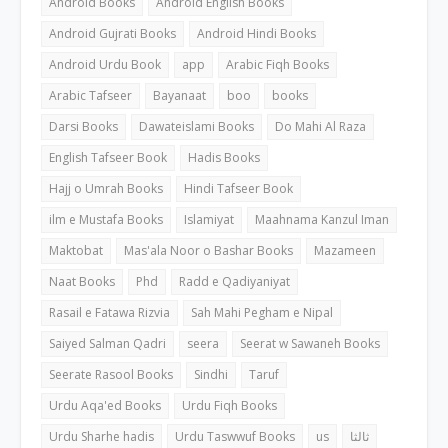
Android Books
Android English Books
Android Gujrati Books
Android Hindi Books
Android Urdu Book
app
Arabic Fiqh Books
Arabic Tafseer
Bayanaat
boo
books
Darsi Books
Dawateislami Books
Do Mahi Al Raza
English Tafseer Book
Hadis Books
Hajj o Umrah Books
Hindi Tafseer Book
ilm e Mustafa Books
Islamiyat
Maahnama Kanzul Iman
Maktobat
Mas'ala Noor o Bashar Books
Mazameen
Naat Books
Phd
Radd e Qadiyaniyat
Rasail e Fatawa Rizvia
Sah Mahi Pegham e Nipal
Saiyed Salman Qadri
seera
Seerat w Sawaneh Books
Seerate Rasool Books
Sindhi
Taruf
Urdu Aqa'ed Books
Urdu Fiqh Books
Urdu Sharhe hadis
Urdu Taswwuf Books
us
ثالثا