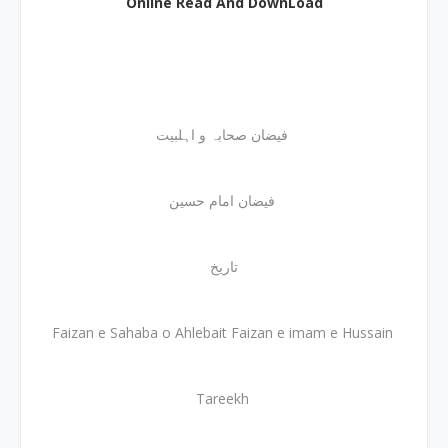
Online Read And DownLoad
فیضان صحابہ و اہلبیت
فیضان امام حسین
تاریخ
Faizan e Sahaba o Ahlebait Faizan e imam e Hussain
Tareekh