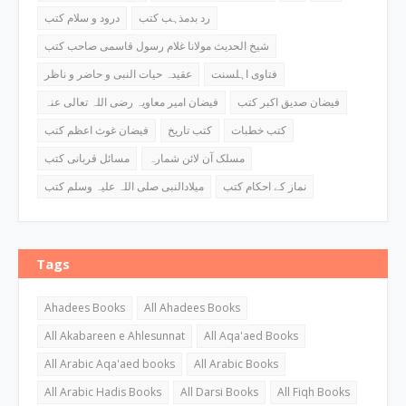
رد بدمذہب کتب
درود و سلام کتب
شیخ الحدیث مولانا غلام رسول قاسمی صاحب کتب
فتاوی اہلسنت
عقیدہ حیات النبی و حاضر و ناظر
فیضان صدیق اکبر کتب
فیضان امیر معاویہ رضی اللہ تعالی عنہ
کتب خطبات
کتب تاریخ
فیضان غوث اعظم کتب
مسلک آن لائن شمارہ
مسائل قربانی کتب
نماز کے احکام کتب
میلادالنبی صلی اللہ علیہ وسلم کتب
Tags
Ahadees Books
All Ahadees Books
All Akabareen e Ahlesunnat
All Aqa'aed Books
All Arabic Aqa'aed books
All Arabic Books
All Arabic Hadis Books
All Darsi Books
All Fiqh Books