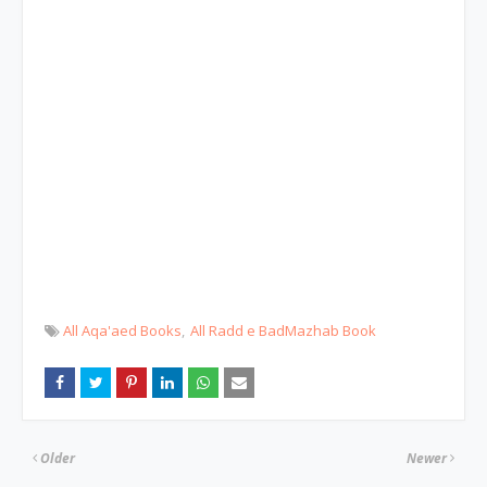
All Aqa'aed Books
All Radd e BadMazhab Book
Older
Newer