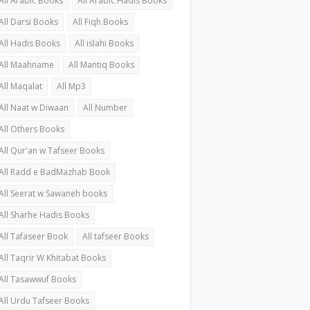
All Arabic Books
All Arabic Hadis Books
All Darsi Books
All Fiqh Books
All Hadis Books
All islahi Books
All Maahname
All Mantiq Books
All Maqalat
All Mp3
All Naat w Diwaan
All Number
All Others Books
All Qur'an w Tafseer Books
All Radd e BadMazhab Book
All Seerat w Sawaneh books
All Sharhe Hadis Books
All Tafaseer Book
All tafseer Books
All Taqrir W Khitabat Books
All Tasawwuf Books
All Urdu Tafseer Books