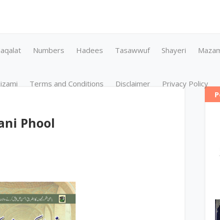
aqalat
Numbers
Hadees
Tasawwuf
Shayeri
Maza
izami
Terms and Conditions
Disclaimer
Privacy Policy
P
ani Phool