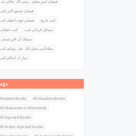
فیضان امیر معاویہ رضی اللہ تعالی عنہ
فیضان صدیق اکبر کتب
کتب تاریخ
فیضان غوث اعظم کتب
مسائل قربانی کتب
کتب خطبات
مسلک آن لائن شمارہ
میلادالنبی صلی اللہ علیہ وسلم کتب
نماز کے احکام کتب
ags
Ahadees Books
All Ahadees Books
All Akabareen e Ahlesunnat
All Aqa'aed Books
All Arabic Aqa'aed books