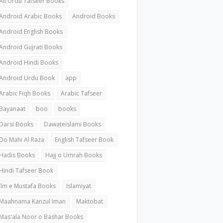
All Urdu Tafseer Books
Android Arabic Books
Android Books
Android English Books
Android Gujrati Books
Android Hindi Books
Android Urdu Book
app
Arabic Fiqh Books
Arabic Tafseer
Bayanaat
boo
books
Darsi Books
Dawateislami Books
Do Mahi Al Raza
English Tafseer Book
Hadis Books
Hajj o Umrah Books
Hindi Tafseer Book
ilm e Mustafa Books
Islamiyat
Maahnama Kanzul Iman
Maktobat
Mas'ala Noor o Bashar Books