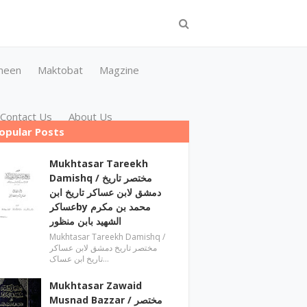
meen
Maktobat
Magzine
Contact Us
About Us
opular Posts
Mukhtasar Tareekh
Damishq ‎/ مختصر تاریخ
دمشق لابن عساکر تاریخ ابن
عساکرby ‎محمد بن مکرم
الشھید بابن منظور
Mukhtasar Tareekh Damishq ‎/
مختصر تاریخ دمشق لابن عساکر
تاریخ ابن عساک…
Mukhtasar Zawaid
Musnad Bazzar ‎/ مختصر