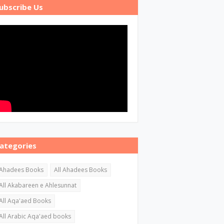
ubscribe Us
ategories
Ahadees Books
All Ahadees Books
All Akabareen e Ahlesunnat
All Aqa'aed Books
All Arabic Aqa'aed books