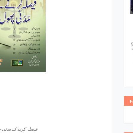
F
فیصلہ کرنے کے مدنی پھول