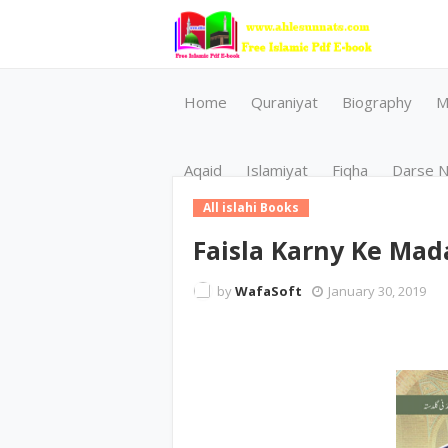
Home
Quraniyat
Biography
M
Aqaid
Islamiyat
Fiqha
Darse N
All islahi Books
Faisla Karny Ke Mad
by
WafaSoft
January 30, 2019