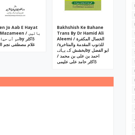
en Jo Aab E Hayat
Bakhshish Ke Bahane
Mazameen / باتیں
Trans By Dr Hamid Ali
Aleemi / الخصال المکفرة
جو آب حby ڈاکٹر
للذنوب المقدمة والمتاخرة/
غلام مصطفی نجم ال
بخشش کے بہانےby ابو الفضل
احمد بن علی بن محمد /
ڈاکٹر حامد علی علیمی