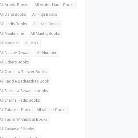
All Arabic Books
All Arabic Hadis Books
All Darsi Books
All Fiqh Books
All Hadis Books
All islahi Books
All Maahname
All Mantiq Books
All Maqalat
All Mp3
All Naat w Diwaan
All Number
All Others Books
All Qur'an w Tafseer Books
All Radd e BadMazhab Book
All Seerat w Sawaneh books
All Sharhe Hadis Books
All Tafaseer Book
All tafseer Books
All Taqrir W Khitabat Books
All Tasawwuf Books