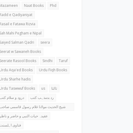
Mazameen
Naat Books
Phd
Radd e Qadiyaniyat
Rasail e Fatawa Rizvia
Sah Mahi Pegham e Nipal
Saiyed Salman Qadri
seera
Seerat w Sawaneh Books
Seerate Rasool Books
Sindhi
Taruf
Urdu Aqa'ed Books
Urdu Fiqh Books
Urdu Sharhe hadis
Urdu Taswwuf Books
us
ثالثا
رد بدمذہب کتب
درود و سلام کتب
شیخ الحدیث مولانا غلام رسول قاسمی صاحب
کتب
عقیدہ حیات النبی و حاضر و ناظر
فتاوی اہلسنت