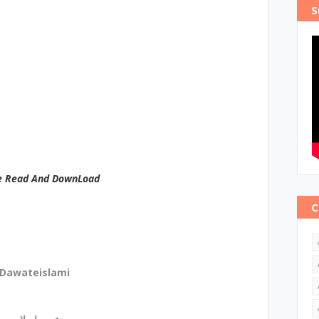
S
e Read And DownLoad
C
Dawateislami