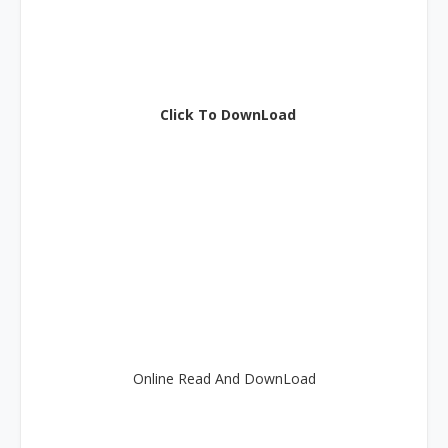
Click To DownLoad
Online Read And DownLoad