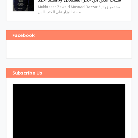
Mukhtasar Zawaid Musnad Bazzar ‎/ مختصر زوائد
مسند البزار علی الکتب الس…
Facebook
Subscribe Us