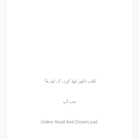
🔍کتاب ڈاون لوڈ کرنے کے لیئے
جب آپ
Online Read And DownLoad