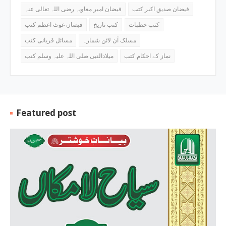
فیضان صدیق اکبر کتب
فیضان امیر معاویہ رضی اللہ تعالی عنہ
کتب خطبات
کتب تاریخ
فیضان غوث اعظم کتب
مسلک آن لائن شمارہ
مسائل قربانی کتب
نماز کے احکام کتب
میلادالنبی صلی اللہ علیہ وسلم کتب
Featured post