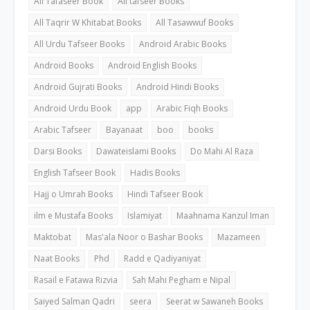
All Tafaseer Book
All tafseer Books
All Taqrir W Khitabat Books
All Tasawwuf Books
All Urdu Tafseer Books
Android Arabic Books
Android Books
Android English Books
Android Gujrati Books
Android Hindi Books
Android Urdu Book
app
Arabic Fiqh Books
Arabic Tafseer
Bayanaat
boo
books
Darsi Books
Dawateislami Books
Do Mahi Al Raza
English Tafseer Book
Hadis Books
Hajj o Umrah Books
Hindi Tafseer Book
ilm e Mustafa Books
Islamiyat
Maahnama Kanzul Iman
Maktobat
Mas'ala Noor o Bashar Books
Mazameen
Naat Books
Phd
Radd e Qadiyaniyat
Rasail e Fatawa Rizvia
Sah Mahi Pegham e Nipal
Saiyed Salman Qadri
seera
Seerat w Sawaneh Books