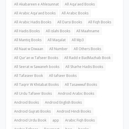
All Akabareen e Ahlesunnat
All Aqa'aed Books
All Arabic Aqa'aed books
All Arabic Books
All Arabic Hadis Books
All Darsi Books
All Fiqh Books
All Hadis Books
All islahi Books
All Maahname
All Mantiq Books
All Maqalat
All Mp3
All Naat w Diwaan
All Number
All Others Books
All Qur'an w Tafseer Books
All Radd e BadMazhab Book
All Seerat w Sawaneh books
All Sharhe Hadis Books
All Tafaseer Book
All tafseer Books
All Taqrir W Khitabat Books
All Tasawwuf Books
All Urdu Tafseer Books
Android Arabic Books
Android Books
Android English Books
Android Gujrati Books
Android Hindi Books
Android Urdu Book
app
Arabic Fiqh Books