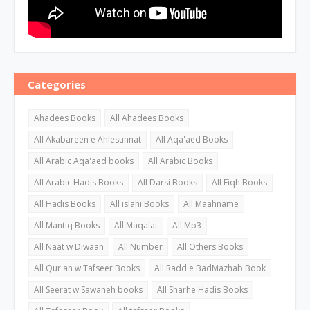
Categories
Ahadees Books
All Ahadees Books
All Akabareen e Ahlesunnat
All Aqa'aed Books
All Arabic Aqa'aed books
All Arabic Books
All Arabic Hadis Books
All Darsi Books
All Fiqh Books
All Hadis Books
All islahi Books
All Maahname
All Mantiq Books
All Maqalat
All Mp3
All Naat w Diwaan
All Number
All Others Books
All Qur'an w Tafseer Books
All Radd e BadMazhab Book
All Seerat w Sawaneh books
All Sharhe Hadis Books