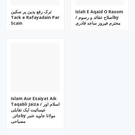
ترک رفع یدین پر سکین
Islah E Aqaid O Rasom
Tark e Rafayadain Par
/ اصلاح عقائد و رسومby
Scain
محترم فیروز ساجد قادری
Islam Aur Esaiyat Aik
Taqabli Jaiza / اسلام اور
عیسائیت ایک تقابلی
جائزہby مولانا جاوید عنبر
مصباحی