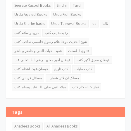
Seerate Rasool Books
Sindhi
Taruf
Urdu Aqa'ed Books
Urdu Fiqh Books
Urdu Sharhe hadis
Urdu Taswwuf Books
us
ثالثا
رد بدمذہب کتب
درود و سلام کتب
شیخ الحدیث مولانا غلام رسول قاسمی صاحب کتب
فتاوی اہلسنت
عقیدہ حیات النبی و حاضر و ناظر
فیضان صدیق اکبر کتب
فیضان امیر معاویہ رضی اللہ تعالی عنہ
کتب خطبات
کتب تاریخ
فیضان غوث اعظم کتب
مسلک آن لائن شمارہ
مسائل قربانی کتب
نماز کے احکام کتب
میلادالنبی صلی اللہ علیہ وسلم کتب
Tags
Ahadees Books
All Ahadees Books