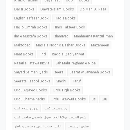
Arabic Tafseer
Bayanaat
boo
books
Darsi Books
Dawateislami Books
Do Mahi Al Raza
English Tafseer Book
Hadis Books
Hajj o Umrah Books
Hindi Tafseer Book
ilm e Mustafa Books
Islamiyat
Maahnama Kanzul Iman
Maktobat
Mas'ala Noor o Bashar Books
Mazameen
Naat Books
Phd
Radd e Qadiyaniyat
Rasail e Fatawa Rizvia
Sah Mahi Pegham e Nipal
Saiyed Salman Qadri
seera
Seerat w Sawaneh Books
Seerate Rasool Books
Sindhi
Taruf
Urdu Aqa'ed Books
Urdu Fiqh Books
Urdu Sharhe hadis
Urdu Taswwuf Books
us
ثالثا
رد بدمذہب کتب
درود و سلام کتب
شیخ الحدیث مولانا غلام رسول قاسمی صاحب کتب
فتاوی اہلسنت
عقیدہ حیات النبی و حاضر و ناظر