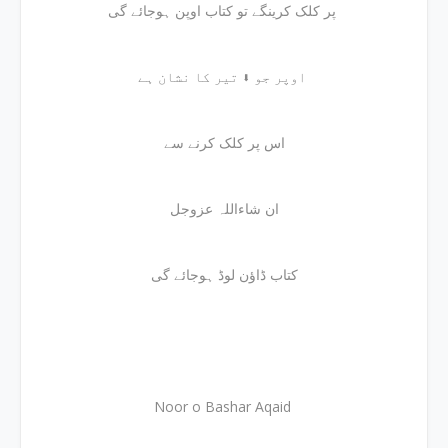
پر کلک کرینگے تو کتاب اوپن ہوجائے گی
اوپر جو ⬇ تیر کا نشان ہے
اس پر کلک کرنے سے
ان شاءاللہ عزوجل
کتاب ڈاؤن لوڈ ہوجائے گی
Noor o Bashar Aqaid