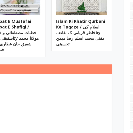
bat E Mustafai
Islam Ki Khatir Qurbani
at E Shafiqi /
Ke Taqaze / اسلام کی
خاطر قربانی کے تقاضےby
خطبات مصطفائی و خ
مفتی محمد اسلم رضا میمن
تحسینی
شفیق خان عطاری 
فت