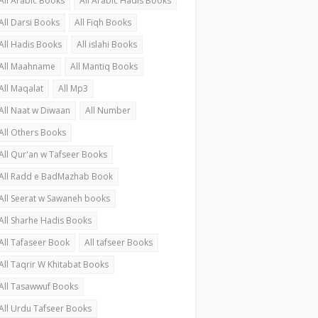
All Arabic Books
All Arabic Hadis Books
All Darsi Books
All Fiqh Books
All Hadis Books
All islahi Books
All Maahname
All Mantiq Books
All Maqalat
All Mp3
All Naat w Diwaan
All Number
All Others Books
All Qur'an w Tafseer Books
All Radd e BadMazhab Book
All Seerat w Sawaneh books
All Sharhe Hadis Books
All Tafaseer Book
All tafseer Books
All Taqrir W Khitabat Books
All Tasawwuf Books
All Urdu Tafseer Books