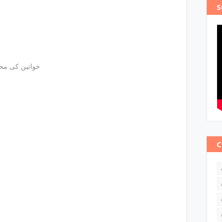
S
 E Milaad / خواتین کی محفل میلاد
C