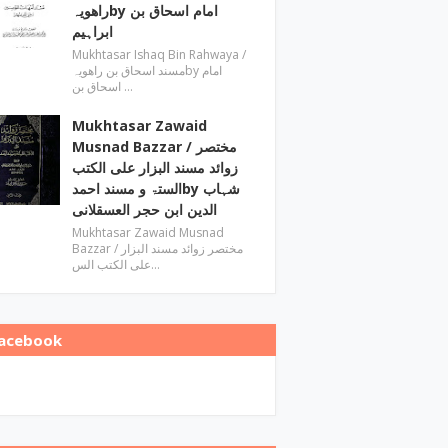
راھویہby ‎امام اسحاق بن
ابراہیم
Mukhtasar Ishaq Bin Rahwaya ‎/
مسند اسحاق بن راھویہby ‎امام
اسحاق بن …
Mukhtasar Zawaid
Musnad Bazzar ‎/ مختصر
زوائد مسند البزار علی الکتب
الستۃ و مسند احمدby ‎شہاب
الدین ابن حجر العسقلانی
Mukhtasar Zawaid Musnad
Bazzar ‎/ مختصر زوائد مسند البزار
علی الکتب الس…
acebook