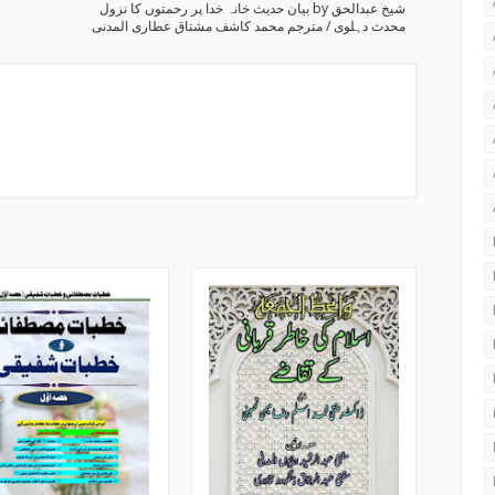
بیان حدیث خانہ خدا پر رحمتوں کا نزول by شیخ عبدالحق
محدث دہلوی / مترجم محمد کاشف مشتاق عطاری المدنی