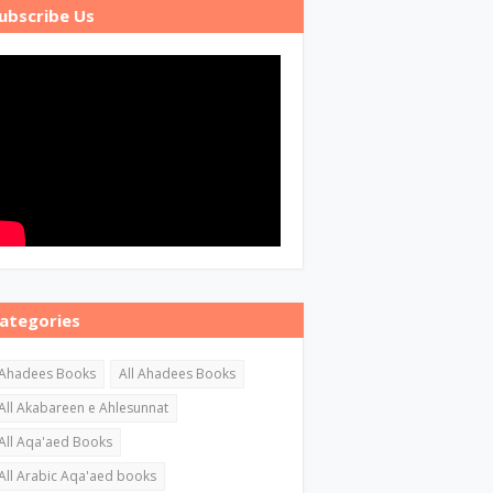
ubscribe Us
ategories
Ahadees Books
All Ahadees Books
All Akabareen e Ahlesunnat
All Aqa'aed Books
All Arabic Aqa'aed books