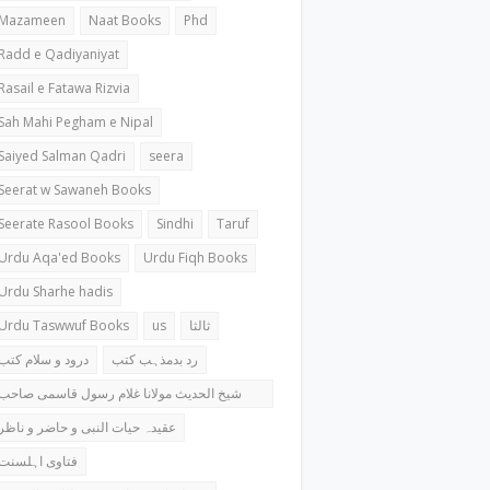
Mazameen
Naat Books
Phd
Radd e Qadiyaniyat
Rasail e Fatawa Rizvia
Sah Mahi Pegham e Nipal
Saiyed Salman Qadri
seera
Seerat w Sawaneh Books
Seerate Rasool Books
Sindhi
Taruf
Urdu Aqa'ed Books
Urdu Fiqh Books
Urdu Sharhe hadis
Urdu Taswwuf Books
us
ثالثا
رد بدمذہب کتب
درود و سلام کتب
شیخ الحدیث مولانا غلام رسول قاسمی صاحب
کتب
عقیدہ حیات النبی و حاضر و ناظر
فتاوی اہلسنت