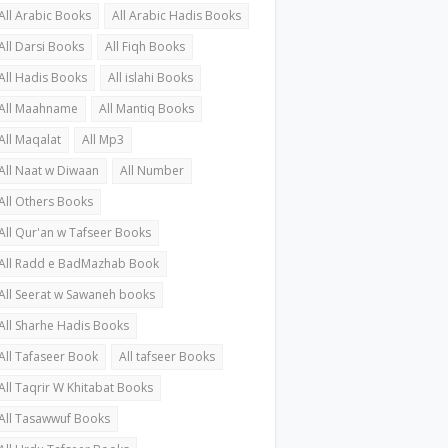
All Arabic Books
All Arabic Hadis Books
All Darsi Books
All Fiqh Books
All Hadis Books
All islahi Books
All Maahname
All Mantiq Books
All Maqalat
All Mp3
All Naat w Diwaan
All Number
All Others Books
All Qur'an w Tafseer Books
All Radd e BadMazhab Book
All Seerat w Sawaneh books
All Sharhe Hadis Books
All Tafaseer Book
All tafseer Books
All Taqrir W Khitabat Books
All Tasawwuf Books