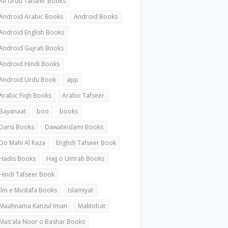
All Urdu Tafseer Books
Android Arabic Books
Android Books
Android English Books
Android Gujrati Books
Android Hindi Books
Android Urdu Book
app
Arabic Fiqh Books
Arabic Tafseer
Bayanaat
boo
books
Darsi Books
Dawateislami Books
Do Mahi Al Raza
English Tafseer Book
Hadis Books
Hajj o Umrah Books
Hindi Tafseer Book
ilm e Mustafa Books
Islamiyat
Maahnama Kanzul Iman
Maktobat
Mas'ala Noor o Bashar Books