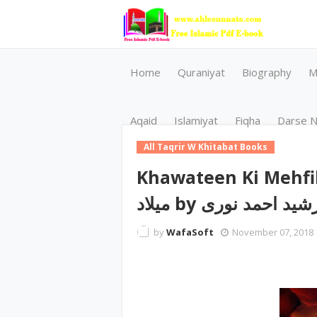
Home
Quraniyat
Biography
M
Aqaid
Islamiyat
Fiqha
Darse N
All Taqrir W Khitabat Books
Khawateen Ki Mehfil E Milaad
میلاد by د احمد نوری
by
WafaSoft
November 07, 2018