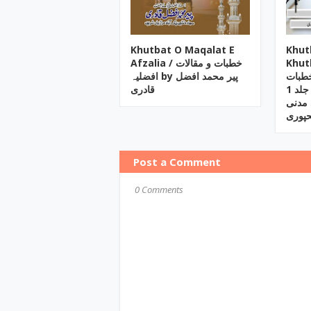
Khutbat O Maqalat E
Khut
Afzalia / خطبات و مقالات
Khutb
طبات
افضلیہ by پیر محمد افضل
شفیقی جلد 1by مولانا محمد
قادری
مدنی
حپوری
Post a Comment
0 Comments