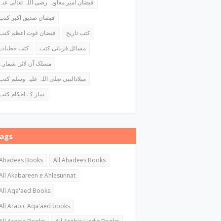
فیضان امیر معاویہ رضی اللہ تعالی عنہ
فیضان صدیق اکبر کتب
کتب تاریخ
فیضان غوث اعظم کتب
مسائل قربانی کتب
کتب خطبات
مسلک آن لائن شمارہ
میلادالنبی صلی اللہ علیہ وسلم کتب
نماز کے احکام کتب
ags
Ahadees Books
All Ahadees Books
All Akabareen e Ahlesunnat
All Aqa'aed Books
All Arabic Aqa'aed books