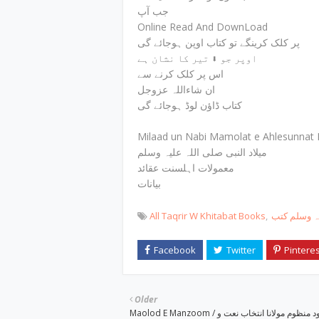
جب آپ
Online Read And DownLoad
پر کلک کرینگے تو کتاب اوپن ہوجائے گی
اوپر جو ⬇ تیر کا نشان ہے
اس پر کلک کرنے سے
ان شاءاللہ عزوجل
کتاب ڈاؤن لوڈ ہوجائے گی
Milaad un Nabi Mamolat e Ahlesunnat
میلاد النبی صلی اللہ علیہ وسلم
معمولات اہلسنت عقائد
بیانات
All Taqrir W Khitabat Books
یہ وسلم کتب
Older
Maolod E Manzoom / مولود منظوم مولانا انتخاب نعت و