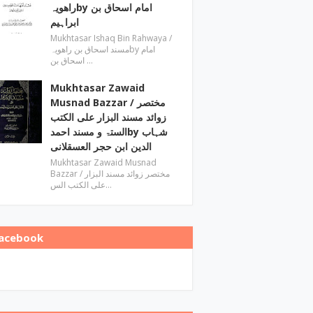
راھویہby ‎امام اسحاق بن
ابراہیم
Mukhtasar Ishaq Bin Rahwaya ‎/
مسند اسحاق بن راھویہby ‎امام
اسحاق بن …
Mukhtasar Zawaid
Musnad Bazzar ‎/ مختصر
زوائد مسند البزار علی الکتب
الستۃ و مسند احمدby ‎شہاب
الدین ابن حجر العسقلانی
Mukhtasar Zawaid Musnad
Bazzar ‎/ مختصر زوائد مسند البزار
علی الکتب الس…
acebook