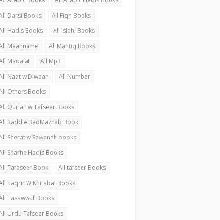
All Arabic Books
All Arabic Hadis Books
All Darsi Books
All Fiqh Books
All Hadis Books
All islahi Books
All Maahname
All Mantiq Books
All Maqalat
All Mp3
All Naat w Diwaan
All Number
All Others Books
All Qur'an w Tafseer Books
All Radd e BadMazhab Book
All Seerat w Sawaneh books
All Sharhe Hadis Books
All Tafaseer Book
All tafseer Books
All Taqrir W Khitabat Books
All Tasawwuf Books
All Urdu Tafseer Books