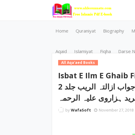
Home
Quraniyat
Biography
M
Aqaid
Islamiyat
Fiqha
Darse N
All Aqa'aed Books
Isbat E Ilm E Ghaib F
اثبات علم غیب فی جواب ازالتہ الریب جلد 2 by مولانا
رید ہزاروی علیہ الرحمہ
by
WafaSoft
November 27, 2018