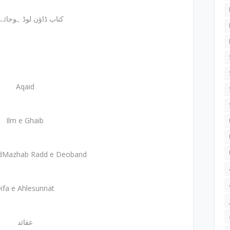
کتاب ڈاؤن لوڈ ہوجائے
Aqaid
Ilm e Ghaib
dMazhab Radd e Deoband
ifa e Ahlesunnat
عقائد