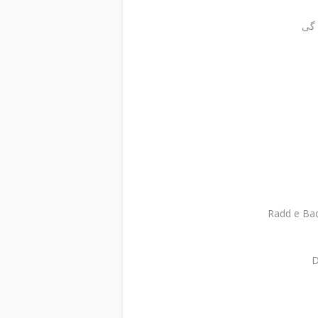
 گی
Radd e Ba
D