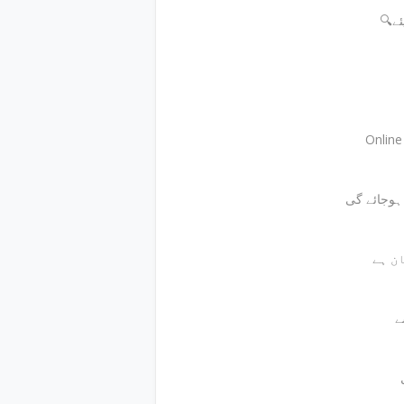
🔍
Onlin
ے