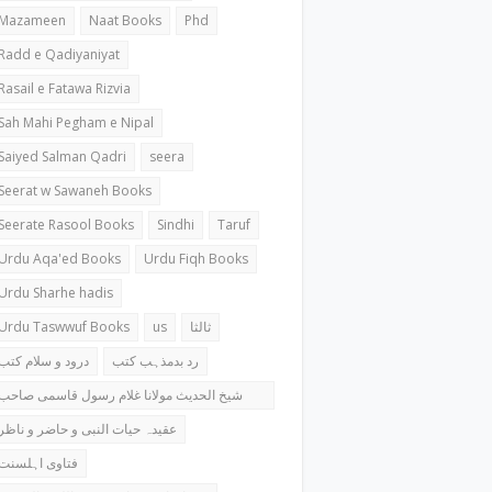
Mazameen
Naat Books
Phd
Radd e Qadiyaniyat
Rasail e Fatawa Rizvia
Sah Mahi Pegham e Nipal
Saiyed Salman Qadri
seera
Seerat w Sawaneh Books
Seerate Rasool Books
Sindhi
Taruf
Urdu Aqa'ed Books
Urdu Fiqh Books
Urdu Sharhe hadis
Urdu Taswwuf Books
us
ثالثا
رد بدمذہب کتب
درود و سلام کتب
شیخ الحدیث مولانا غلام رسول قاسمی صاحب
کتب
عقیدہ حیات النبی و حاضر و ناظر
فتاوی اہلسنت