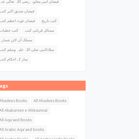
فیضان امیر معاویہ رضی اللہ تعالی عنہ
فیضان صدیق اکبر کتب
کتب تاریخ
فیضان غوث اعظم کتب
مسائل قربانی کتب
کتب خطبات
مسلک آن لائن شمارہ
میلادالنبی صلی اللہ علیہ وسلم کتب
نماز کے احکام کتب
ags
Ahadees Books
All Ahadees Books
All Akabareen e Ahlesunnat
All Aqa'aed Books
All Arabic Aqa'aed books