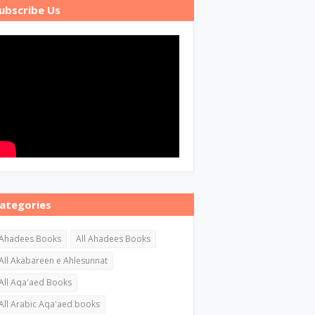
ubscribe Us
ategories
Ahadees Books
All Ahadees Books
All Akabareen e Ahlesunnat
All Aqa'aed Books
All Arabic Aqa'aed books