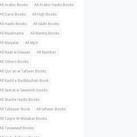
All Arabic Books
All Arabic Hadis Books
All Darsi Books
All Fiqh Books
All Hadis Books
All islahi Books
All Maahname
All Mantiq Books
All Maqalat
All Mp3
All Naat w Diwaan
All Number
All Others Books
All Qur'an w Tafseer Books
All Radd e BadMazhab Book
All Seerat w Sawaneh books
All Sharhe Hadis Books
All Tafaseer Book
All tafseer Books
All Taqrir W Khitabat Books
All Tasawwuf Books