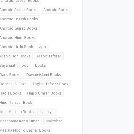
All Urdu Tafseer Books
Android Arabic Books
Android Books
Android English Books
Android Gujrati Books
Android Hindi Books
Android Urdu Book
app
Arabic Fiqh Books
Arabic Tafseer
Bayanaat
boo
books
Darsi Books
Dawateislami Books
Do Mahi Al Raza
English Tafseer Book
Hadis Books
Hajj o Umrah Books
Hindi Tafseer Book
ilm e Mustafa Books
Islamiyat
Maahnama Kanzul Iman
Maktobat
Mas'ala Noor o Bashar Books