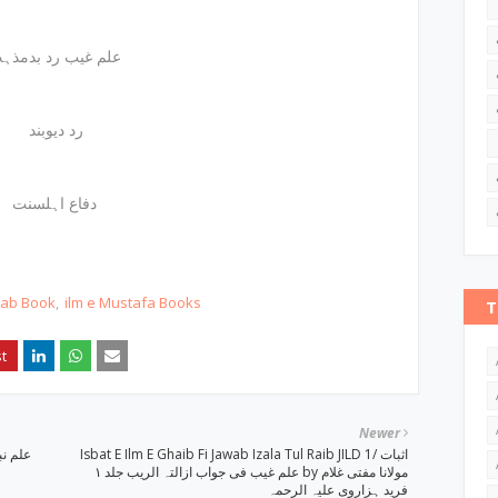
علم غیب رد بدمذہب
رد دیوبند
دفاع اہلسنت
hab Book
ilm e Mustafa Books
T
Newer
Isbat E Ilm E Ghaib Fi Jawab Izala Tul Raib JILD 1/ اثبات
علم غیب فی جواب ازالتہ الریب جلد ١ by مولانا مفتی غلام
فرید ہزاروی علیہ الرحمہ