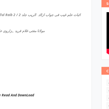
S
Isbat E Ilm E Ghaib Fi Jawab Izala Tul Raib 2 / اثبات علم غیب فی جواب ازالتہ الریب جلد 2
مولانا مفتی غلام فرید ہزاروی علیہ
C
e Read And DownLoad