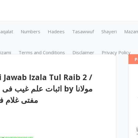
aqalat
Numbers
Hadees
Tasawwuf
Shayeri
Maza
izami
Terms and Conditions
Disclaimer
Privacy Policy
P
i Jawab Izala Tul Raib 2 /
مفتی غلام ف