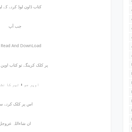
کتاب ڈاون لوڈ کرنے کے لیئے
جب آپ
e Read And DownLoad
پر کلک کرینگے تو کتاب اوپن ہوجائے گی
اوپر جو ⬇ تیر کا نشان ہے
اس پر کلک کرنے س
ان شاءاللہ عزوجل