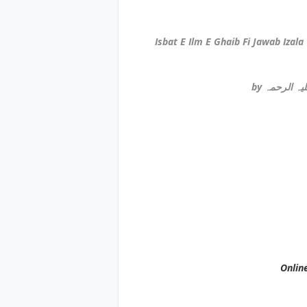
by  الرحمہ
Onlin