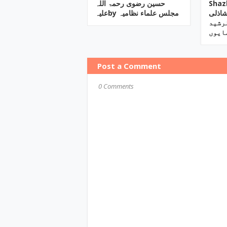
Shazli ‎/ ہ مفتی
حسین رضوی رحمۃ اللہ
شاذلی
علیہby ‎مجلس علماء نظامیہ
ایوں
Post a Comment
0 Comments