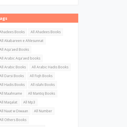
ags
Ahadees Books
All Ahadees Books
All Akabareen e Ahlesunnat
All Aqa'aed Books
All Arabic Aqa'aed books
All Arabic Books
All Arabic Hadis Books
All Darsi Books
All Fiqh Books
All Hadis Books
All islahi Books
All Maahname
All Mantiq Books
All Maqalat
All Mp3
All Naat w Diwaan
All Number
All Others Books