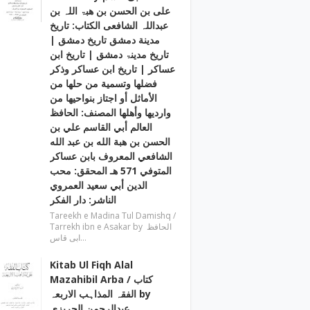
علی بن الحسن بن ھبۃ اللہ بن
عبداللہ الشافعی الكتاب: تاريخ
مدينة دمشق تاريخ دمشق |
تاریخ مدینۃ دمشق | تاریخ ابن
عساکر | تاريخ ابن عساكر وذكر
فضلها وتسمية من حلها من
الأماثل أو اجتاز بنواحيها من
وارديها وأهلها المصنف: الحافظ
العالم أبي القاسم علي بن
الحسن بن هبة الله بن عبد الله
الشافعي المعروف بابن عساكر
المتوفي 571 هـ المحقق: محب
الدين أبي سعيد العمروي
الناشر: دار الفكر
Tareekh e Madina Tul Damishq /
Tarrekh ibn e Asakar by الحافظ
ابی قاس…
Kitab Ul Fiqh Alal
Mazahibil Arba / کتاب
الفقہ المذاہب الاربعہ by
عبدالرحمن الجریزی