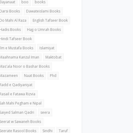
Bayanaat
boo
books
Darsi Books
Dawateislami Books
Do Mahi Al Raza
English Tafseer Book
Hadis Books
Hajj o Umrah Books
Hindi Tafseer Book
ilm e Mustafa Books
Islamiyat
Maahnama Kanzul Iman
Maktobat
Mas'ala Noor o Bashar Books
Mazameen
Naat Books
Phd
Radd e Qadiyaniyat
Rasail e Fatawa Rizvia
Sah Mahi Pegham e Nipal
Saiyed Salman Qadri
seera
Seerat w Sawaneh Books
Seerate Rasool Books
Sindhi
Taruf