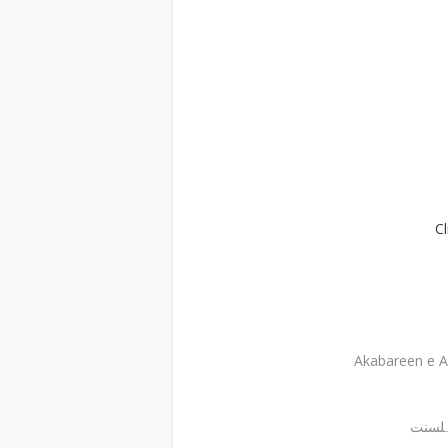
C
Akabareen e A