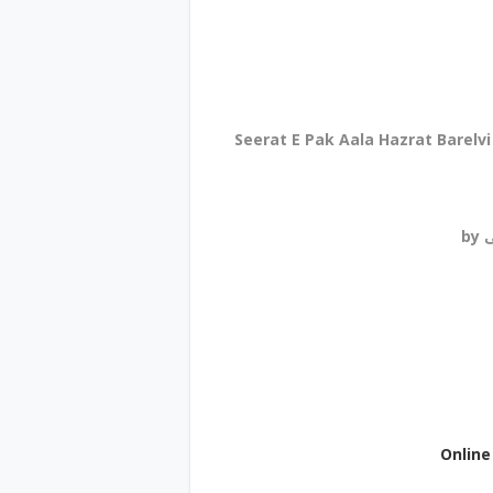
Seerat E Pak Aala Hazrat Barelvi / پاک اعلی حضرت بریلوی امام احمد رضا خان علیہ
b
Onlin