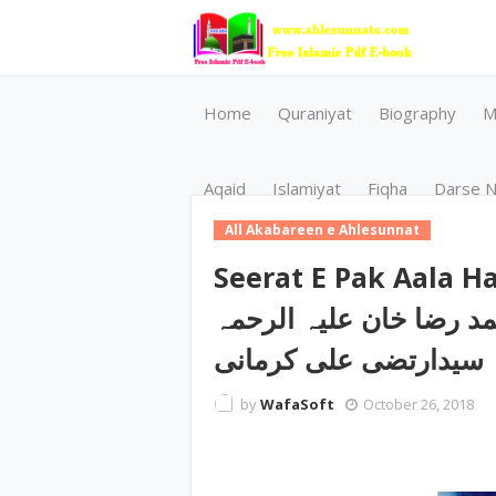
Home
Quraniyat
Biography
M
Aqaid
Islamiyat
Fiqha
Darse N
All Akabareen e Ahlesunnat
Seerat E Pak Aala Hazrat Bar
حمد رضا خان علیہ الرحمہ
سیدارتضی علی کرمانی
by
WafaSoft
October 26, 2018