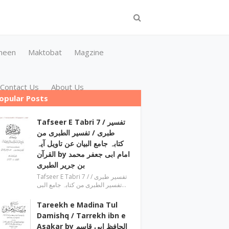
meen
Maktobat
Magzine
Contact Us
About Us
opular Posts
Tafseer E Tabri 7 / تفسیر
طبری / تفسیر الطبری من
کتابہ جامع البیان عن تاویل آیہ
القرآن by امام ابی جعفر محمد
بن جریر الطبری
Tafseer E Tabri 7 / تفسیر طبری /
تفسیر الطبری من کتابہ جامع البی…
Tareekh e Madina Tul
Damishq / Tarrekh ibn e
Asakar by الحافظ ابی قاسم