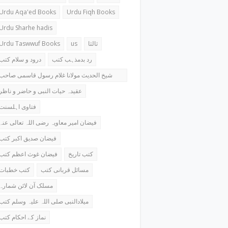
Urdu Aqa'ed Books
Urdu Fiqh Books
Urdu Sharhe hadis
Urdu Taswwuf Books
us
ثالثا
رد بدمذہب کتب
درود و سلام کتب
شیخ الحدیث مولانا غلام رسول قاسمی صاحب
کتب
عقیدہ حیات النبی و حاضر و ناظر
فتاوی اہلسنت
فیضان امیر معاویہ رضی اللہ تعالی عنہ
فیضان صدیق اکبر کتب
کتب تاریخ
فیضان غوث اعظم کتب
مسائل قربانی کتب
کتب خطبات
مسلک آن لائن شمارہ
میلادالنبی صلی اللہ علیہ وسلم کتب
نماز کے احکام کتب