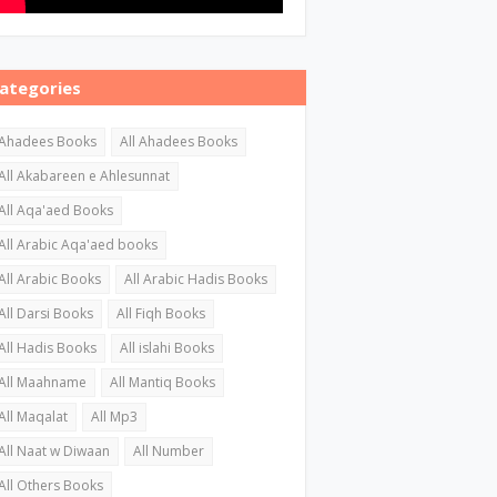
ategories
Ahadees Books
All Ahadees Books
All Akabareen e Ahlesunnat
All Aqa'aed Books
All Arabic Aqa'aed books
All Arabic Books
All Arabic Hadis Books
All Darsi Books
All Fiqh Books
All Hadis Books
All islahi Books
All Maahname
All Mantiq Books
All Maqalat
All Mp3
All Naat w Diwaan
All Number
All Others Books