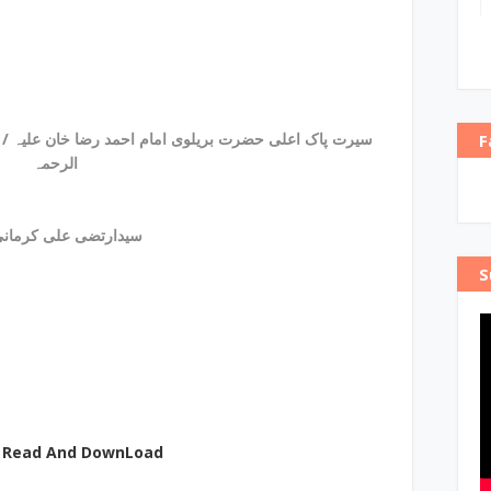
سیرت 
F
الرحمہ
y سیدارتضی علی کرمانی
S
e Read And DownLoad