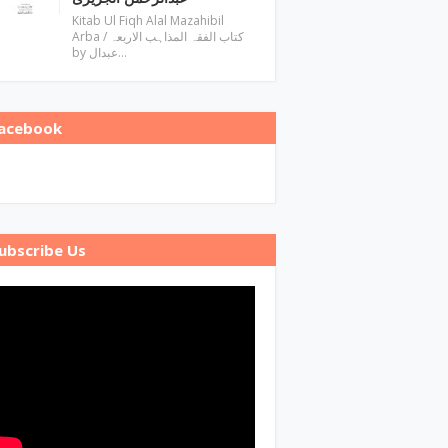
Kitab Ul Fiqh Alal Mazahibil
Arba / کتاب الفقہ المذاہب الاربعہ
by عبدال…
acebook
ubscribe Us