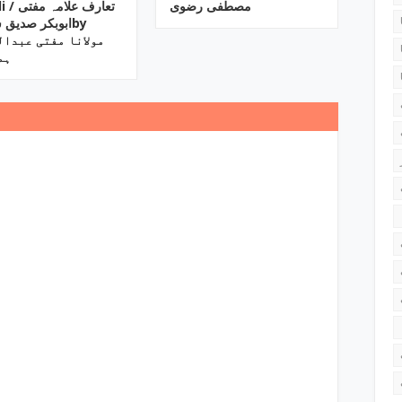
مصطفی رضوی
تعارف علام
ابوبکر صدیق by
ہم