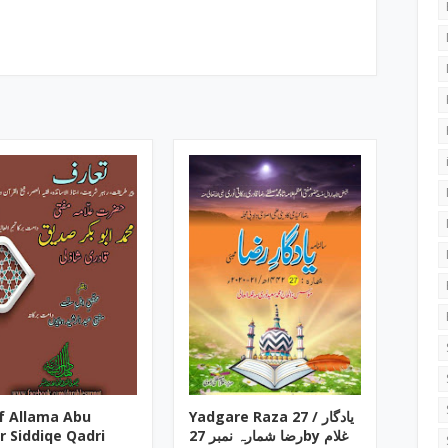
f Allama Abu
Yadgare Raza ‎27 / یادگار
r Siddiqe Qadri
رضا شمارہ نمبر 27by ‎غلام