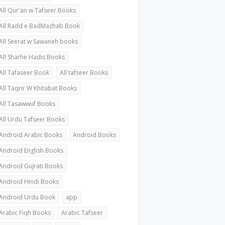
All Qur'an w Tafseer Books
All Radd e BadMazhab Book
All Seerat w Sawaneh books
All Sharhe Hadis Books
All Tafaseer Book
All tafseer Books
All Taqrir W Khitabat Books
All Tasawwuf Books
All Urdu Tafseer Books
Android Arabic Books
Android Books
Android English Books
Android Gujrati Books
Android Hindi Books
Android Urdu Book
app
Arabic Fiqh Books
Arabic Tafseer