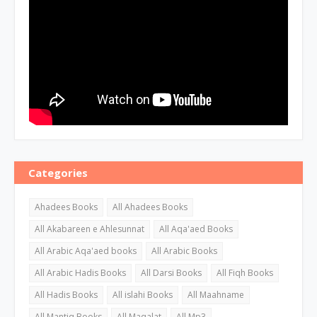
Categories
Ahadees Books
All Ahadees Books
All Akabareen e Ahlesunnat
All Aqa'aed Books
All Arabic Aqa'aed books
All Arabic Books
All Arabic Hadis Books
All Darsi Books
All Fiqh Books
All Hadis Books
All islahi Books
All Maahname
All Mantiq Books
All Maqalat
All Mp3