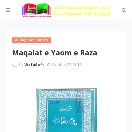
All Aqa'aed Books
Maqalat e Yaom e Raza
by
WafaSoft
October 22, 2018