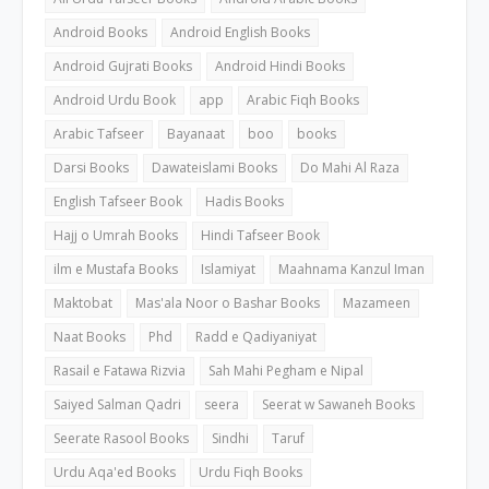
Android Books
Android English Books
Android Gujrati Books
Android Hindi Books
Android Urdu Book
app
Arabic Fiqh Books
Arabic Tafseer
Bayanaat
boo
books
Darsi Books
Dawateislami Books
Do Mahi Al Raza
English Tafseer Book
Hadis Books
Hajj o Umrah Books
Hindi Tafseer Book
ilm e Mustafa Books
Islamiyat
Maahnama Kanzul Iman
Maktobat
Mas'ala Noor o Bashar Books
Mazameen
Naat Books
Phd
Radd e Qadiyaniyat
Rasail e Fatawa Rizvia
Sah Mahi Pegham e Nipal
Saiyed Salman Qadri
seera
Seerat w Sawaneh Books
Seerate Rasool Books
Sindhi
Taruf
Urdu Aqa'ed Books
Urdu Fiqh Books