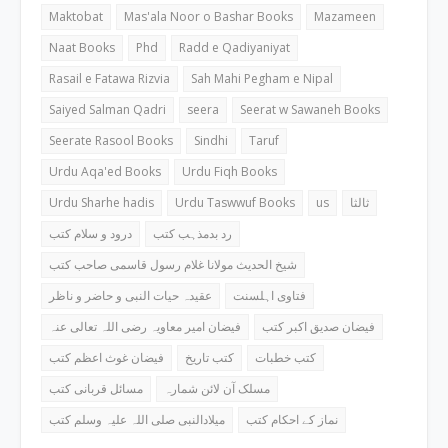
Maktobat
Mas'ala Noor o Bashar Books
Mazameen
Naat Books
Phd
Radd e Qadiyaniyat
Rasail e Fatawa Rizvia
Sah Mahi Pegham e Nipal
Saiyed Salman Qadri
seera
Seerat w Sawaneh Books
Seerate Rasool Books
Sindhi
Taruf
Urdu Aqa'ed Books
Urdu Fiqh Books
Urdu Sharhe hadis
Urdu Taswwuf Books
us
ثالثا
رد بدمذہب کتب
درود و سلام کتب
شیخ الحدیث مولانا غلام رسول قاسمی صاحب کتب
فتاوی اہلسنت
عقیدہ حیات النبی و حاضر و ناظر
فیضان صدیق اکبر کتب
فیضان امیر معاویہ رضی اللہ تعالی عنہ
کتب خطبات
کتب تاریخ
فیضان غوث اعظم کتب
مسلک آن لائن شمارہ
مسائل قربانی کتب
نماز کے احکام کتب
میلادالنبی صلی اللہ علیہ وسلم کتب