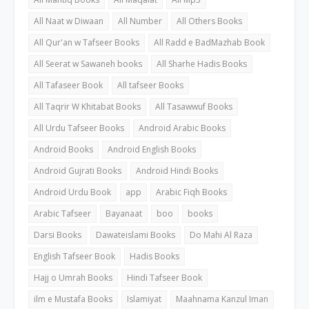
All Naat w Diwaan
All Number
All Others Books
All Qur'an w Tafseer Books
All Radd e BadMazhab Book
All Seerat w Sawaneh books
All Sharhe Hadis Books
All Tafaseer Book
All tafseer Books
All Taqrir W Khitabat Books
All Tasawwuf Books
All Urdu Tafseer Books
Android Arabic Books
Android Books
Android English Books
Android Gujrati Books
Android Hindi Books
Android Urdu Book
app
Arabic Fiqh Books
Arabic Tafseer
Bayanaat
boo
books
Darsi Books
Dawateislami Books
Do Mahi Al Raza
English Tafseer Book
Hadis Books
Hajj o Umrah Books
Hindi Tafseer Book
ilm e Mustafa Books
Islamiyat
Maahnama Kanzul Iman