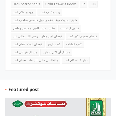
Urdu Sharhe hadis
Urdu Taswwuf Books
us
ثالثا
رد بدمذہب کتب
درود و سلام کتب
شیخ الحدیث مولانا غلام رسول قاسمی صاحب کتب
فتاوی اہلسنت
عقیدہ حیات النبی و حاضر و ناظر
فیضان صدیق اکبر کتب
فیضان امیر معاویہ رضی اللہ تعالی عنہ
کتب خطبات
کتب تاریخ
فیضان غوث اعظم کتب
مسلک آن لائن شمارہ
مسائل قربانی کتب
نماز کے احکام کتب
میلادالنبی صلی اللہ علیہ وسلم کتب
Featured post