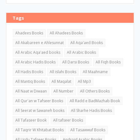
Tags
Ahadees Books
All Ahadees Books
All Akabareen e Ahlesunnat
All Aqa'aed Books
All Arabic Aqa'aed books
All Arabic Books
All Arabic Hadis Books
All Darsi Books
All Fiqh Books
All Hadis Books
All islahi Books
All Maahname
All Mantiq Books
All Maqalat
All Mp3
All Naat w Diwaan
All Number
All Others Books
All Qur'an w Tafseer Books
All Radd e BadMazhab Book
All Seerat w Sawaneh books
All Sharhe Hadis Books
All Tafaseer Book
All tafseer Books
All Taqrir W Khitabat Books
All Tasawwuf Books
All Urdu Tafseer Books
Android Arabic Books