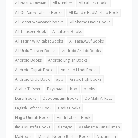
All Naat w Diwaan
All Number
All Others Books
All Qur'an w Tafseer Books
All Radd e BadMazhab Book
All Seerat w Sawaneh books
All Sharhe Hadis Books
All Tafaseer Book
All tafseer Books
All Taqrir W Khitabat Books
All Tasawwuf Books
All Urdu Tafseer Books
Android Arabic Books
Android Books
Android English Books
Android Gujrati Books
Android Hindi Books
Android Urdu Book
app
Arabic Fiqh Books
Arabic Tafseer
Bayanaat
boo
books
Darsi Books
Dawateislami Books
Do Mahi Al Raza
English Tafseer Book
Hadis Books
Hajj o Umrah Books
Hindi Tafseer Book
ilm e Mustafa Books
Islamiyat
Maahnama Kanzul Iman
Maktobat
Mas'ala Noor o Bashar Books
Mazameen