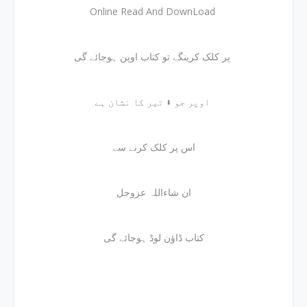
Online Read And DownLoad
پر کلک کرینگے تو کتاب اوپن ہوجائے گی
اوپر جو ⬇ تیر کا نشان ہے
اس پر کلک کرنے سے
ان شاءاللہ عزوجل
کتاب ڈاؤن لوڈ ہوجائے گی