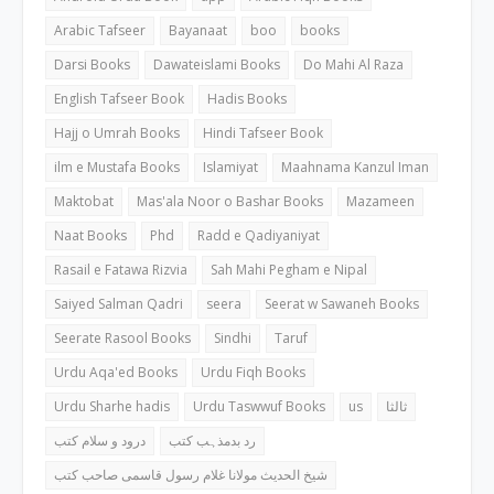
Arabic Tafseer
Bayanaat
boo
books
Darsi Books
Dawateislami Books
Do Mahi Al Raza
English Tafseer Book
Hadis Books
Hajj o Umrah Books
Hindi Tafseer Book
ilm e Mustafa Books
Islamiyat
Maahnama Kanzul Iman
Maktobat
Mas'ala Noor o Bashar Books
Mazameen
Naat Books
Phd
Radd e Qadiyaniyat
Rasail e Fatawa Rizvia
Sah Mahi Pegham e Nipal
Saiyed Salman Qadri
seera
Seerat w Sawaneh Books
Seerate Rasool Books
Sindhi
Taruf
Urdu Aqa'ed Books
Urdu Fiqh Books
Urdu Sharhe hadis
Urdu Taswwuf Books
us
ثالثا
رد بدمذہب کتب
درود و سلام کتب
شیخ الحدیث مولانا غلام رسول قاسمی صاحب کتب