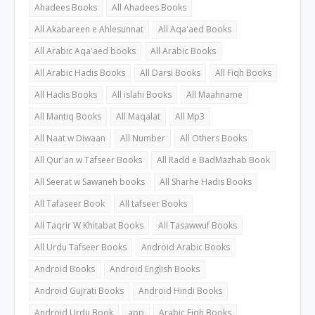
Ahadees Books
All Ahadees Books
All Akabareen e Ahlesunnat
All Aqa'aed Books
All Arabic Aqa'aed books
All Arabic Books
All Arabic Hadis Books
All Darsi Books
All Fiqh Books
All Hadis Books
All islahi Books
All Maahname
All Mantiq Books
All Maqalat
All Mp3
All Naat w Diwaan
All Number
All Others Books
All Qur'an w Tafseer Books
All Radd e BadMazhab Book
All Seerat w Sawaneh books
All Sharhe Hadis Books
All Tafaseer Book
All tafseer Books
All Taqrir W Khitabat Books
All Tasawwuf Books
All Urdu Tafseer Books
Android Arabic Books
Android Books
Android English Books
Android Gujrati Books
Android Hindi Books
Android Urdu Book
app
Arabic Fiqh Books