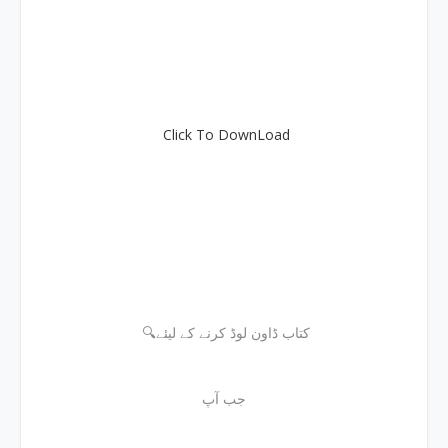
Click To DownLoad
🔍کتاب ڈاون لوڈ کرنے کے لیئے
جب آپ