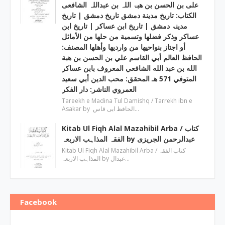
علی بن الحسن بن ھبۃ اللہ بن عبداللہ الشافعی
الكتاب: تاريخ مدينة دمشق تاريخ دمشق | تاریخ
مدینۃ دمشق | تاریخ ابن عساکر | تاريخ ابن
عساكر وذكر فضلها وتسمية من حلها من الأماثل
أو اجتاز بنواحيها من وارديها وأهلها المصنف:
الحافظ العالم أبي القاسم علي بن الحسن بن هبة
الله بن عبد الله الشافعي المعروف بابن عساكر
المتوفي 571 هـ المحقق: محب الدين أبي سعيد
العمروي الناشر: دار الفكر
Tareekh e Madina Tul Damishq / Tarrekh ibn e
Asakar by الحافظ ابی قاس…
Kitab Ul Fiqh Alal Mazahibil Arba / کتاب
الفقہ المذاہب الاربعہ by عبدالرحمن الجریزی
Kitab Ul Fiqh Alal Mazahibil Arba / کتاب الفقہ
المذاہب الاربعہ by عبدال…
Facebook