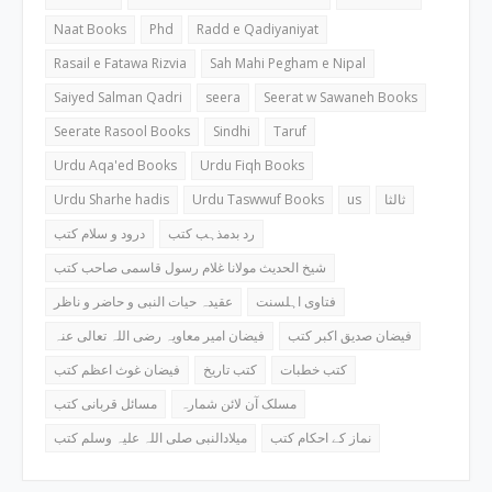
Naat Books
Phd
Radd e Qadiyaniyat
Rasail e Fatawa Rizvia
Sah Mahi Pegham e Nipal
Saiyed Salman Qadri
seera
Seerat w Sawaneh Books
Seerate Rasool Books
Sindhi
Taruf
Urdu Aqa'ed Books
Urdu Fiqh Books
Urdu Sharhe hadis
Urdu Taswwuf Books
us
ثالثا
رد بدمذہب کتب
درود و سلام کتب
شیخ الحدیث مولانا غلام رسول قاسمی صاحب کتب
فتاوی اہلسنت
عقیدہ حیات النبی و حاضر و ناظر
فیضان صدیق اکبر کتب
فیضان امیر معاویہ رضی اللہ تعالی عنہ
کتب خطبات
کتب تاریخ
فیضان غوث اعظم کتب
مسلک آن لائن شمارہ
مسائل قربانی کتب
نماز کے احکام کتب
میلادالنبی صلی اللہ علیہ وسلم کتب