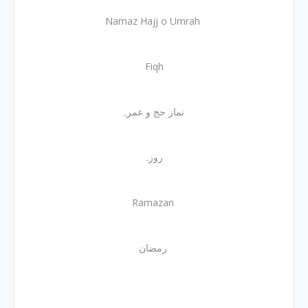
Namaz Hajj o Umrah
Fiqh
نماز حج و عمرہ
روزہ
Ramazan
رمضان