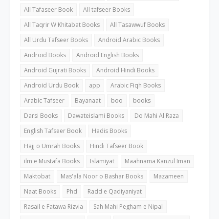
All Tafaseer Book
All tafseer Books
All Taqrir W Khitabat Books
All Tasawwuf Books
All Urdu Tafseer Books
Android Arabic Books
Android Books
Android English Books
Android Gujrati Books
Android Hindi Books
Android Urdu Book
app
Arabic Fiqh Books
Arabic Tafseer
Bayanaat
boo
books
Darsi Books
Dawateislami Books
Do Mahi Al Raza
English Tafseer Book
Hadis Books
Hajj o Umrah Books
Hindi Tafseer Book
ilm e Mustafa Books
Islamiyat
Maahnama Kanzul Iman
Maktobat
Mas'ala Noor o Bashar Books
Mazameen
Naat Books
Phd
Radd e Qadiyaniyat
Rasail e Fatawa Rizvia
Sah Mahi Pegham e Nipal