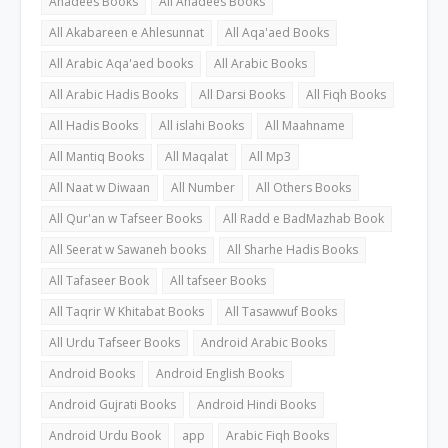
Ahadees Books
All Ahadees Books
All Akabareen e Ahlesunnat
All Aqa'aed Books
All Arabic Aqa'aed books
All Arabic Books
All Arabic Hadis Books
All Darsi Books
All Fiqh Books
All Hadis Books
All islahi Books
All Maahname
All Mantiq Books
All Maqalat
All Mp3
All Naat w Diwaan
All Number
All Others Books
All Qur'an w Tafseer Books
All Radd e BadMazhab Book
All Seerat w Sawaneh books
All Sharhe Hadis Books
All Tafaseer Book
All tafseer Books
All Taqrir W Khitabat Books
All Tasawwuf Books
All Urdu Tafseer Books
Android Arabic Books
Android Books
Android English Books
Android Gujrati Books
Android Hindi Books
Android Urdu Book
app
Arabic Fiqh Books