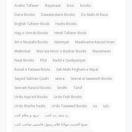
Arabic Tafseer
Bayanaat
boo
books
Darsi Books
Dawateislami Books
Do Mahi Al Raza
English Tafseer Book
Hadis Books
Hajj o Umrah Books
Hindi Tafseer Book
ilm e Mustafa Books
Islamiyat
Maahnama Kanzul Iman
Maktobat
Mas'ala Noor o Bashar Books
Mazameen
Naat Books
Phd
Radd e Qadiyaniyat
Rasail e Fatawa Rizvia
Sah Mahi Pegham e Nipal
Saiyed Salman Qadri
seera
Seerat w Sawaneh Books
Seerate Rasool Books
Sindhi
Taruf
Urdu Aqa'ed Books
Urdu Fiqh Books
Urdu Sharhe hadis
Urdu Taswwuf Books
us
ثالثا
رد بدمذہب کتب
درود و سلام کتب
شیخ الحدیث مولانا غلام رسول قاسمی صاحب کتب