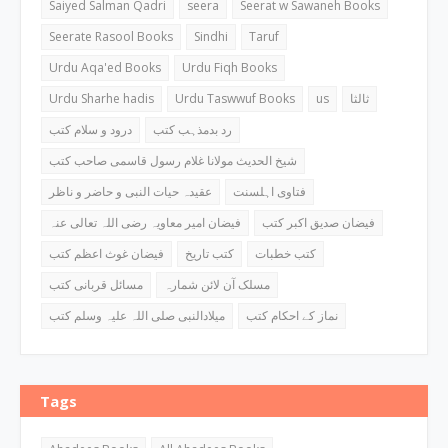
Saiyed Salman Qadri
seera
Seerat w Sawaneh Books
Seerate Rasool Books
Sindhi
Taruf
Urdu Aqa'ed Books
Urdu Fiqh Books
Urdu Sharhe hadis
Urdu Taswwuf Books
us
ثالثا
رد بدمذہب کتب
درود و سلام کتب
شیخ الحدیث مولانا غلام رسول قاسمی صاحب کتب
فتاوی اہلسنت
عقیدہ حیات النبی و حاضر و ناظر
فیضان صدیق اکبر کتب
فیضان امیر معاویہ رضی اللہ تعالی عنہ
کتب خطبات
کتب تاریخ
فیضان غوث اعظم کتب
مسلک آن لائن شمارہ
مسائل قربانی کتب
نماز کے احکام کتب
میلادالنبی صلی اللہ علیہ وسلم کتب
Tags