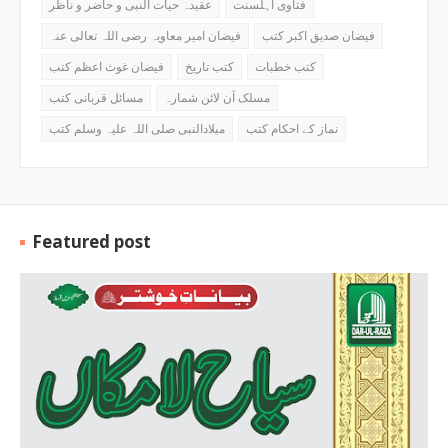
فتاوی اہلسنت
عقیدہ حیات النبی و حاضر و ناظر
فیضان صدیق اکبر کتب
فیضان امیر معاویہ رضی اللہ تعالی عنہ
کتب خطبات
کتب تاریخ
فیضان غوث اعظم کتب
مسلک آن لائن شمارہ
مسائل قربانی کتب
نماز کے احکام کتب
میلادالنبی صلی اللہ علیہ وسلم کتب
Featured post