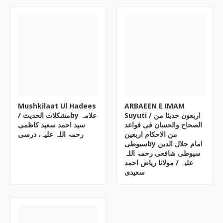
Mushkilaat Ul Hadees
ARBAEEN E IMAM
Suyuti ‎/ اربعون حدیثا من
/ مشکلات الحدیثby علامہ
الصحاح والحسان فی قواعد
سید احمد سعید کاظمی
من الاحکام اربعین
رحمۃ اللہ علیہ، درسی
سیوطیby ‎امام جلال الدین
سیوطی شافعی رحمۃ اللہ
علیہ / مولانا ریاض احمد
سعیدی