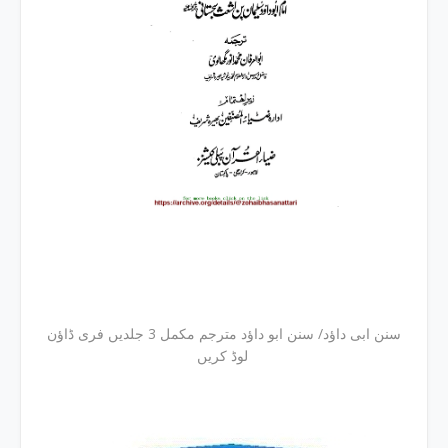
سنن ابی داؤد/ سنن ابو داؤد مترجم مکمل 3 جلدیں فری ڈاؤن
لوڈ کریں