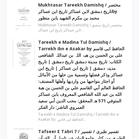
Mukhtasar Tareekh Damishq ‎/ مختصر
تاریخ دمشق لابن عساکر تاریخ ابن عساکرby
‎محمد بن مکرم الشھید بابن منظور
Mukhtasar Tareekh Damishq ‎/ مختصر تاریخ دمشق
لابن عساکر تاریخ ابن عساک…
Tareekh e Madina Tul Damishq /
Tarrekh ibn e Asakar by الحافظ ابی قاسم
علی بن الحسن بن ھبۃ اللہ بن عبداللہ الشافعی
الكتاب: تاريخ مدينة دمشق تاريخ دمشق | تاریخ
مدینۃ دمشق | تاریخ ابن عساکر | تاريخ ابن
عساكر وذكر فضلها وتسمية من حلها من الأماثل
أو اجتاز بنواحيها من وارديها وأهلها المصنف:
الحافظ العالم أبي القاسم علي بن الحسن بن هبة
الله بن عبد الله الشافعي المعروف بابن عساكر
المتوفي 571 هـ المحقق: محب الدين أبي سعيد
العمروي الناشر: دار الفكر
Tareekh e Madina Tul Damishq / Tarrekh ibn e
Asakar by الحافظ ابی قاس…
Tafseer E Tabri 7 / تفسیر طبری / تفسیر
الطبری من کتابہ جامع البیان عن تاویل آیہ القرآن