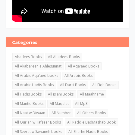
Categories
Ahadees Books
All Ahadees Books
All Akabareen e Ahlesunnat
All Aqa'aed Books
All Arabic Aqa'aed books
All Arabic Books
All Arabic Hadis Books
All Darsi Books
All Fiqh Books
All Hadis Books
All islahi Books
All Maahname
All Mantiq Books
All Maqalat
All Mp3
All Naat w Diwaan
All Number
All Others Books
All Qur'an w Tafseer Books
All Radd e BadMazhab Book
All Seerat w Sawaneh books
All Sharhe Hadis Books