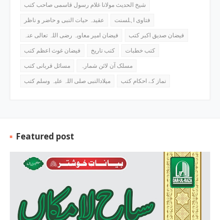
شیخ الحدیث مولانا غلام رسول قاسمی صاحب کتب
فتاوی اہلسنت
عقیدہ حیات النبی و حاضر و ناظر
فیضان صدیق اکبر کتب
فیضان امیر معاویہ رضی اللہ تعالی عنہ
کتب خطبات
کتب تاریخ
فیضان غوث اعظم کتب
مسلک آن لائن شمارہ
مسائل قربانی کتب
نماز کے احکام کتب
میلادالنبی صلی اللہ علیہ وسلم کتب
Featured post