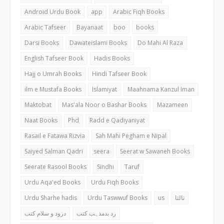
Android Urdu Book
app
Arabic Fiqh Books
Arabic Tafseer
Bayanaat
boo
books
Darsi Books
Dawateislami Books
Do Mahi Al Raza
English Tafseer Book
Hadis Books
Hajj o Umrah Books
Hindi Tafseer Book
ilm e Mustafa Books
Islamiyat
Maahnama Kanzul Iman
Maktobat
Mas'ala Noor o Bashar Books
Mazameen
Naat Books
Phd
Radd e Qadiyaniyat
Rasail e Fatawa Rizvia
Sah Mahi Pegham e Nipal
Saiyed Salman Qadri
seera
Seerat w Sawaneh Books
Seerate Rasool Books
Sindhi
Taruf
Urdu Aqa'ed Books
Urdu Fiqh Books
Urdu Sharhe hadis
Urdu Taswwuf Books
us
ثالثا
رد بدمذہب کتب
درود و سلام کتب