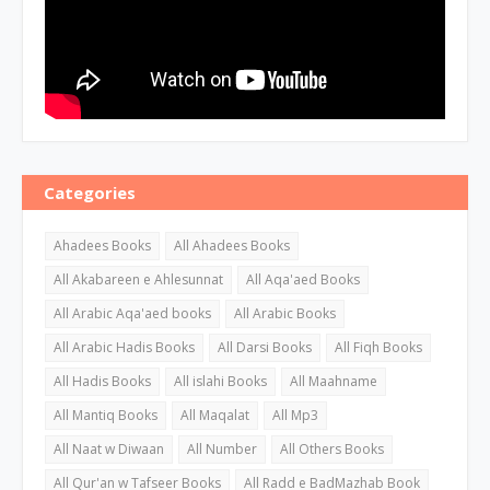
Categories
Ahadees Books
All Ahadees Books
All Akabareen e Ahlesunnat
All Aqa'aed Books
All Arabic Aqa'aed books
All Arabic Books
All Arabic Hadis Books
All Darsi Books
All Fiqh Books
All Hadis Books
All islahi Books
All Maahname
All Mantiq Books
All Maqalat
All Mp3
All Naat w Diwaan
All Number
All Others Books
All Qur'an w Tafseer Books
All Radd e BadMazhab Book