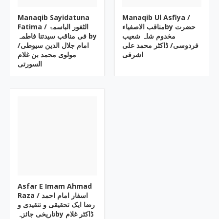
Manaqib Sayidatuna
Manaqib Ul Asfiya /
مناقب الاصفیاءby حضرت
Fatima / الٹغور الباسمۃ
مخدوم شاہ شعیب
فی مناقب سیدتنا فاطمہ by
فردوسی/ ڈاکٹر محمد علی
امام جلال الدین سیوطی/
اشرفی
مولوی محمد بن غلام
السورتی
Asfar E Imam Ahmad
Raza / اسفار امام احمد
رضا ایک تحقیقی و تنقیدی و
تاریخی جائزہby ڈاکٹر غلام