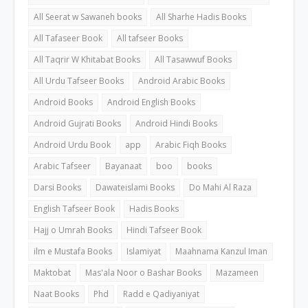
All Seerat w Sawaneh books
All Sharhe Hadis Books
All Tafaseer Book
All tafseer Books
All Taqrir W Khitabat Books
All Tasawwuf Books
All Urdu Tafseer Books
Android Arabic Books
Android Books
Android English Books
Android Gujrati Books
Android Hindi Books
Android Urdu Book
app
Arabic Fiqh Books
Arabic Tafseer
Bayanaat
boo
books
Darsi Books
Dawateislami Books
Do Mahi Al Raza
English Tafseer Book
Hadis Books
Hajj o Umrah Books
Hindi Tafseer Book
ilm e Mustafa Books
Islamiyat
Maahnama Kanzul Iman
Maktobat
Mas'ala Noor o Bashar Books
Mazameen
Naat Books
Phd
Radd e Qadiyaniyat