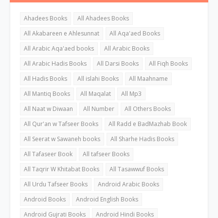
Ahadees Books
All Ahadees Books
All Akabareen e Ahlesunnat
All Aqa'aed Books
All Arabic Aqa'aed books
All Arabic Books
All Arabic Hadis Books
All Darsi Books
All Fiqh Books
All Hadis Books
All islahi Books
All Maahname
All Mantiq Books
All Maqalat
All Mp3
All Naat w Diwaan
All Number
All Others Books
All Qur'an w Tafseer Books
All Radd e BadMazhab Book
All Seerat w Sawaneh books
All Sharhe Hadis Books
All Tafaseer Book
All tafseer Books
All Taqrir W Khitabat Books
All Tasawwuf Books
All Urdu Tafseer Books
Android Arabic Books
Android Books
Android English Books
Android Gujrati Books
Android Hindi Books