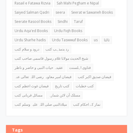
Rasail e Fatawa Rizvia
Sah Mahi Pegham e Nipal
Saiyed Salman Qadri
seera
Seerat w Sawaneh Books
Seerate Rasool Books
Sindhi
Taruf
Urdu Aqa'ed Books
Urdu Fiqh Books
Urdu Sharhe hadis
Urdu Taswwuf Books
us
ثالثا
رد بدمذہب کتب
درود و سلام کتب
شیخ الحدیث مولانا غلام رسول قاسمی صاحب کتب
فتاوی اہلسنت
عقیدہ حیات النبی و حاضر و ناظر
فیضان صدیق اکبر کتب
فیضان امیر معاویہ رضی اللہ تعالی عنہ
کتب خطبات
کتب تاریخ
فیضان غوث اعظم کتب
مسلک آن لائن شمارہ
مسائل قربانی کتب
نماز کے احکام کتب
میلادالنبی صلی اللہ علیہ وسلم کتب
Tags