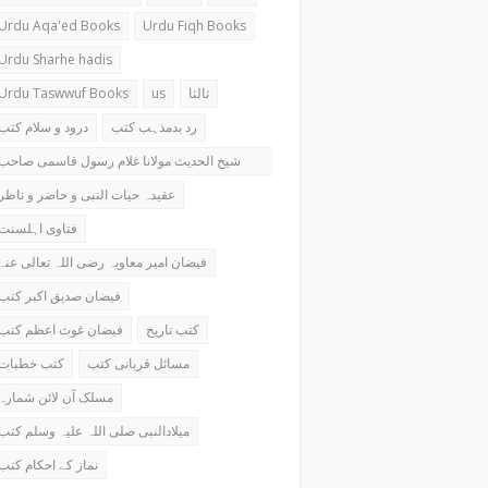
Urdu Aqa'ed Books
Urdu Fiqh Books
Urdu Sharhe hadis
Urdu Taswwuf Books
us
ثالثا
رد بدمذہب کتب
درود و سلام کتب
شیخ الحدیث مولانا غلام رسول قاسمی صاحب
کتب
عقیدہ حیات النبی و حاضر و ناظر
فتاوی اہلسنت
فیضان امیر معاویہ رضی اللہ تعالی عنہ
فیضان صدیق اکبر کتب
کتب تاریخ
فیضان غوث اعظم کتب
مسائل قربانی کتب
کتب خطبات
مسلک آن لائن شمارہ
میلادالنبی صلی اللہ علیہ وسلم کتب
نماز کے احکام کتب