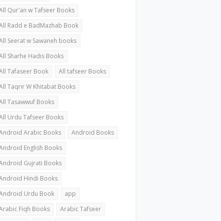
All Qur'an w Tafseer Books
All Radd e BadMazhab Book
All Seerat w Sawaneh books
All Sharhe Hadis Books
All Tafaseer Book
All tafseer Books
All Taqrir W Khitabat Books
All Tasawwuf Books
All Urdu Tafseer Books
Android Arabic Books
Android Books
Android English Books
Android Gujrati Books
Android Hindi Books
Android Urdu Book
app
Arabic Fiqh Books
Arabic Tafseer