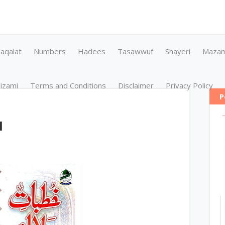
aqalat
Numbers
Hadees
Tasawwuf
Shayeri
Maza
izami
Terms and Conditions
Disclaimer
Privacy Policy
P
1