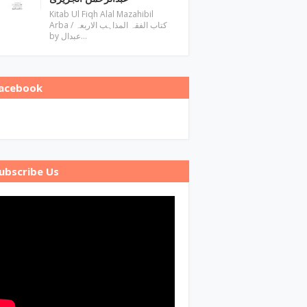
Kitab Ul Fiqh Alal Mazahibil
Arba / کتاب الفقہ المذاہب الاربعہ
by عبدال…
acebook
ubscribe Us