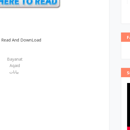
F
e Read And DownLoad
Bayanat
Aqaid
بیانات
S