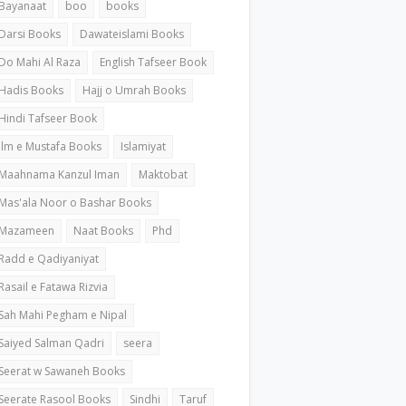
Bayanaat
boo
books
Darsi Books
Dawateislami Books
Do Mahi Al Raza
English Tafseer Book
Hadis Books
Hajj o Umrah Books
Hindi Tafseer Book
ilm e Mustafa Books
Islamiyat
Maahnama Kanzul Iman
Maktobat
Mas'ala Noor o Bashar Books
Mazameen
Naat Books
Phd
Radd e Qadiyaniyat
Rasail e Fatawa Rizvia
Sah Mahi Pegham e Nipal
Saiyed Salman Qadri
seera
Seerat w Sawaneh Books
Seerate Rasool Books
Sindhi
Taruf