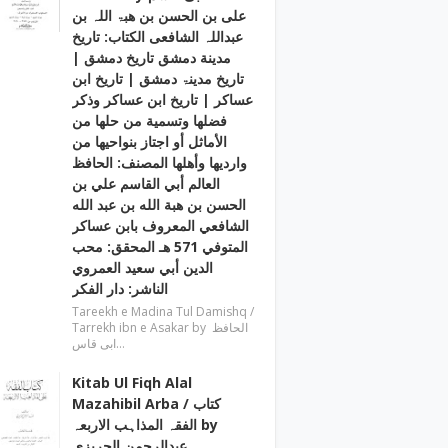
علی بن الحسن بن ھبۃ اللہ بن
عبداللہ الشافعی الكتاب: تاريخ
مدينة دمشق تاريخ دمشق |
تاریخ مدینۃ دمشق | تاریخ ابن
عساکر | تاريخ ابن عساكر وذكر
فضلها وتسمية من حلها من
الأماثل أو اجتاز بنواحيها من
وارديها وأهلها المصنف: الحافظ
العالم أبي القاسم علي بن
الحسن بن هبة الله بن عبد الله
الشافعي المعروف بابن عساكر
المتوفي 571 هـ المحقق: محب
الدين أبي سعيد العمروي
الناشر: دار الفكر
Tareekh e Madina Tul Damishq /
Tarrekh ibn e Asakar by الحافظ
ابی قاس…
Kitab Ul Fiqh Alal
Mazahibil Arba / کتاب
الفقہ المذاہب الاربعہ by
عبدالرحمن الجریزی