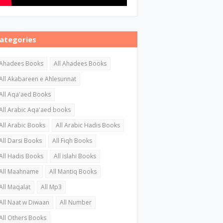
ategories
Ahadees Books
All Ahadees Books
All Akabareen e Ahlesunnat
All Aqa'aed Books
All Arabic Aqa'aed books
All Arabic Books
All Arabic Hadis Books
All Darsi Books
All Fiqh Books
All Hadis Books
All islahi Books
All Maahname
All Mantiq Books
All Maqalat
All Mp3
All Naat w Diwaan
All Number
All Others Books