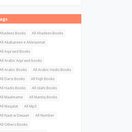
ags
Ahadees Books
All Ahadees Books
All Akabareen e Ahlesunnat
All Aqa'aed Books
All Arabic Aqa'aed books
All Arabic Books
All Arabic Hadis Books
All Darsi Books
All Fiqh Books
All Hadis Books
All islahi Books
All Maahname
All Mantiq Books
All Maqalat
All Mp3
All Naat w Diwaan
All Number
All Others Books