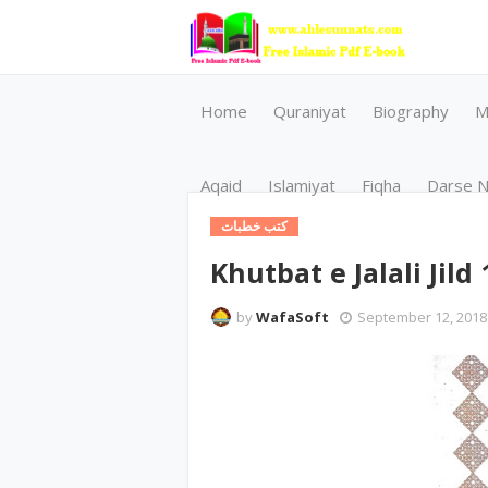
Home
Quraniyat
Biography
M
Aqaid
Islamiyat
Fiqha
Darse N
کتب خطبات
Khutbat e Jalali Jild 
by
WafaSoft
September 12, 2018