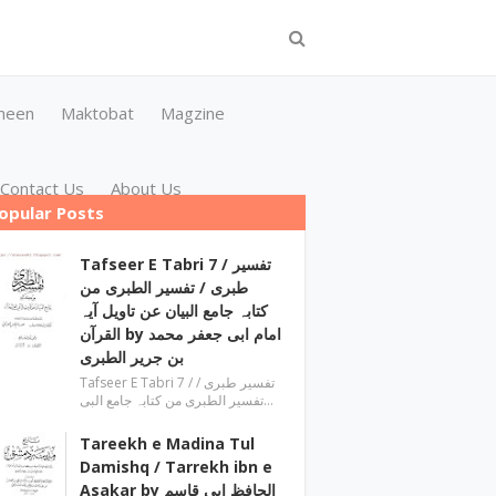
meen
Maktobat
Magzine
Contact Us
About Us
opular Posts
Tafseer E Tabri 7 / تفسیر
طبری / تفسیر الطبری من
کتابہ جامع البیان عن تاویل آیہ
القرآن by امام ابی جعفر محمد
بن جریر الطبری
Tafseer E Tabri 7 / تفسیر طبری /
تفسیر الطبری من کتابہ جامع البی…
Tareekh e Madina Tul
Damishq / Tarrekh ibn e
Asakar by الحافظ ابی قاسم