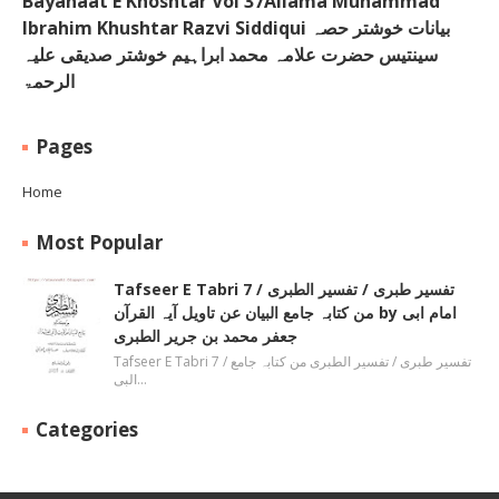
Bayanaat E Khoshtar Vol 37Allama Muhammad
Ibrahim Khushtar Razvi Siddiqui بیانات خوشتر حصہ
سینتیس حضرت علامہ محمد ابراہیم خوشتر صدیقی علیہ
الرحمۃ
Pages
Home
Most Popular
Tafseer E Tabri 7 / تفسیر طبری / تفسیر الطبری
من کتابہ جامع البیان عن تاویل آیہ القرآن by امام ابی
جعفر محمد بن جریر الطبری
Tafseer E Tabri 7 / تفسیر طبری / تفسیر الطبری من کتابہ جامع
البی…
Categories