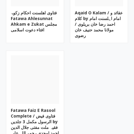
Aqaid O Kalam / عقائد و
فتاوی اھلسنت احکام زکوۃ
Fatawa Ahlesunnat
کلام by امام اہلسنت امام
احمد رضا خان بریلوی /
Ahkam e Zukat مجلس
مولانا محمد حنیف خان
افتاء دعوت اسلامی
رضوی
Fatawa Faiz E Rasool
Complete / فتاوی فیض
الرسول مکمل 3 جلدیں by
فقیہ ملت مفتی جلال الدین
احمد امجدی رحمۃ اللہ علیہ