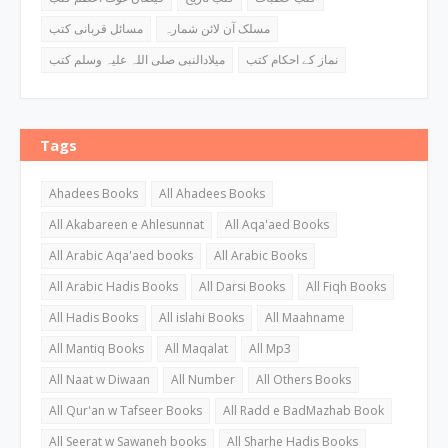
مسلک آن لائن شمارہ
مسائل قربانی کتب
نماز کے احکام کتب
میلادالنبی صلی اللہ علیہ وسلم کتب
Tags
Ahadees Books
All Ahadees Books
All Akabareen e Ahlesunnat
All Aqa'aed Books
All Arabic Aqa'aed books
All Arabic Books
All Arabic Hadis Books
All Darsi Books
All Fiqh Books
All Hadis Books
All islahi Books
All Maahname
All Mantiq Books
All Maqalat
All Mp3
All Naat w Diwaan
All Number
All Others Books
All Qur'an w Tafseer Books
All Radd e BadMazhab Book
All Seerat w Sawaneh books
All Sharhe Hadis Books