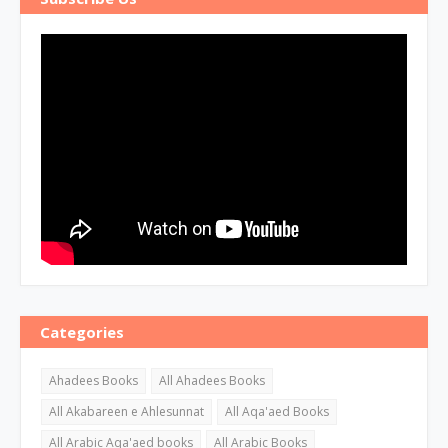
Categories
Ahadees Books
All Ahadees Books
All Akabareen e Ahlesunnat
All Aqa'aed Books
All Arabic Aqa'aed books
All Arabic Books