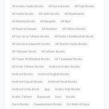
All Arabic Hadis Books
All Darsi Books
All Fiqh Books
All Hadis Books
All islahi Books
All Maahname
All Mantiq Books
All Maqalat
All Mp3
All Naat w Diwaan
All Number
All Others Books
All Qur'an w Tafseer Books
All Radd e BadMazhab Book
All Seerat w Sawaneh books
All Sharhe Hadis Books
All Tafaseer Book
All tafseer Books
All Taqrir W Khitabat Books
All Tasawwuf Books
All Urdu Tafseer Books
Android Arabic Books
Android Books
Android English Books
Android Gujrati Books
Android Hindi Books
Android Urdu Book
app
Arabic Fiqh Books
Arabic Tafseer
Bayanaat
boo
books
Darsi Books
Dawateislami Books
Do Mahi Al Raza