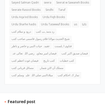
Saiyed Salman Qadri
seera
Seerat w Sawaneh Books
Seerate Rasool Books
Sindhi
Taruf
Urdu Aqa'ed Books
Urdu Fiqh Books
Urdu Sharhe hadis
Urdu Taswwuf Books
us
ثالثا
رد بدمذہب کتب
درود و سلام کتب
شیخ الحدیث مولانا غلام رسول قاسمی صاحب کتب
فتاوی اہلسنت
عقیدہ حیات النبی و حاضر و ناظر
فیضان صدیق اکبر کتب
فیضان امیر معاویہ رضی اللہ تعالی عنہ
کتب خطبات
کتب تاریخ
فیضان غوث اعظم کتب
مسلک آن لائن شمارہ
مسائل قربانی کتب
نماز کے احکام کتب
میلادالنبی صلی اللہ علیہ وسلم کتب
Featured post