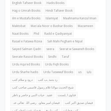
English Tafseer Book
Hadis Books
Hajj o Umrah Books
Hindi Tafseer Book
ilm e Mustafa Books
Islamiyat
Maahnama Kanzul Iman
Maktobat
Mas'ala Noor o Bashar Books
Mazameen
Naat Books
Phd
Radd e Qadiyaniyat
Rasail e Fatawa Rizvia
Sah Mahi Pegham e Nipal
Saiyed Salman Qadri
seera
Seerat w Sawaneh Books
Seerate Rasool Books
Sindhi
Taruf
Urdu Aqa'ed Books
Urdu Fiqh Books
Urdu Sharhe hadis
Urdu Taswwuf Books
us
ثالثا
رد بدمذہب کتب
درود و سلام کتب
شیخ الحدیث مولانا غلام رسول قاسمی صاحب کتب
فتاوی اہلسنت
عقیدہ حیات النبی و حاضر و ناظر
فیضان صدیق اکبر کتب
فیضان امیر معاویہ رضی اللہ تعالی عنہ
کتب خطبات
کتب تاریخ
فیضان غوث اعظم کتب