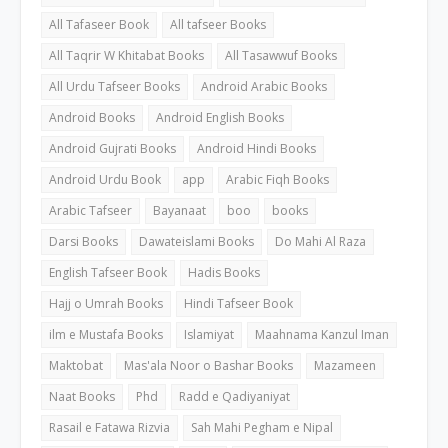
All Tafaseer Book
All tafseer Books
All Taqrir W Khitabat Books
All Tasawwuf Books
All Urdu Tafseer Books
Android Arabic Books
Android Books
Android English Books
Android Gujrati Books
Android Hindi Books
Android Urdu Book
app
Arabic Fiqh Books
Arabic Tafseer
Bayanaat
boo
books
Darsi Books
Dawateislami Books
Do Mahi Al Raza
English Tafseer Book
Hadis Books
Hajj o Umrah Books
Hindi Tafseer Book
ilm e Mustafa Books
Islamiyat
Maahnama Kanzul Iman
Maktobat
Mas'ala Noor o Bashar Books
Mazameen
Naat Books
Phd
Radd e Qadiyaniyat
Rasail e Fatawa Rizvia
Sah Mahi Pegham e Nipal