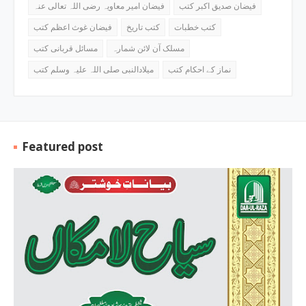
فیضان صدیق اکبر کتب
فیضان امیر معاویہ رضی اللہ تعالی عنہ
کتب خطبات
کتب تاریخ
فیضان غوث اعظم کتب
مسلک آن لائن شمارہ
مسائل قربانی کتب
نماز کے احکام کتب
میلادالنبی صلی اللہ علیہ وسلم کتب
Featured post