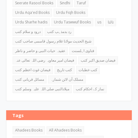
Seerate Rasool Books
Sindhi
Taruf
Urdu Aqa'ed Books
Urdu Fiqh Books
Urdu Sharhe hadis
Urdu Taswwuf Books
us
ثالثا
رد بدمذہب کتب
درود و سلام کتب
شیخ الحدیث مولانا غلام رسول قاسمی صاحب کتب
فتاوی اہلسنت
عقیدہ حیات النبی و حاضر و ناظر
فیضان صدیق اکبر کتب
فیضان امیر معاویہ رضی اللہ تعالی عنہ
کتب خطبات
کتب تاریخ
فیضان غوث اعظم کتب
مسلک آن لائن شمارہ
مسائل قربانی کتب
نماز کے احکام کتب
میلادالنبی صلی اللہ علیہ وسلم کتب
Tags
Ahadees Books
All Ahadees Books