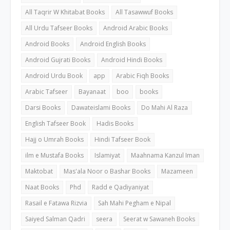
All Taqrir W Khitabat Books
All Tasawwuf Books
All Urdu Tafseer Books
Android Arabic Books
Android Books
Android English Books
Android Gujrati Books
Android Hindi Books
Android Urdu Book
app
Arabic Fiqh Books
Arabic Tafseer
Bayanaat
boo
books
Darsi Books
Dawateislami Books
Do Mahi Al Raza
English Tafseer Book
Hadis Books
Hajj o Umrah Books
Hindi Tafseer Book
ilm e Mustafa Books
Islamiyat
Maahnama Kanzul Iman
Maktobat
Mas'ala Noor o Bashar Books
Mazameen
Naat Books
Phd
Radd e Qadiyaniyat
Rasail e Fatawa Rizvia
Sah Mahi Pegham e Nipal
Saiyed Salman Qadri
seera
Seerat w Sawaneh Books