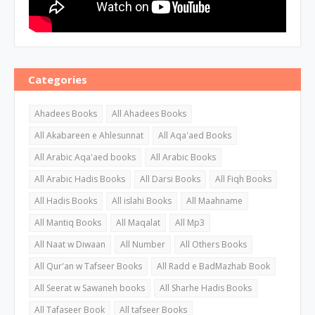
Categories
Ahadees Books
All Ahadees Books
All Akabareen e Ahlesunnat
All Aqa'aed Books
All Arabic Aqa'aed books
All Arabic Books
All Arabic Hadis Books
All Darsi Books
All Fiqh Books
All Hadis Books
All islahi Books
All Maahname
All Mantiq Books
All Maqalat
All Mp3
All Naat w Diwaan
All Number
All Others Books
All Qur'an w Tafseer Books
All Radd e BadMazhab Book
All Seerat w Sawaneh books
All Sharhe Hadis Books
All Tafaseer Book
All tafseer Books