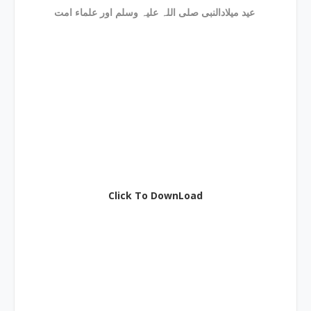
عید میلادالنبی صلی اللہ علیہ وسلم اور علماء امت
Click To DownLoad