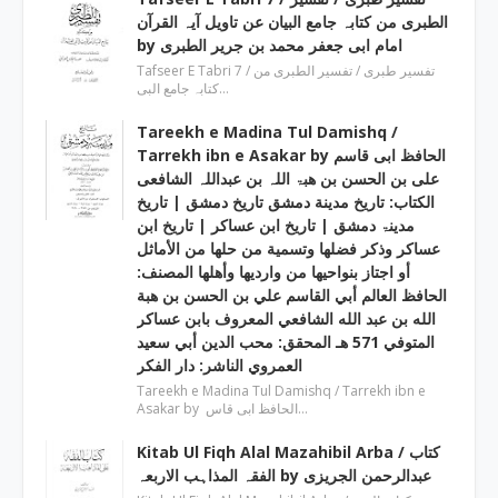
الطبری من کتابہ جامع البیان عن تاویل آیہ القرآن
by امام ابی جعفر محمد بن جریر الطبری
Tafseer E Tabri 7 / تفسیر طبری / تفسیر الطبری من
کتابہ جامع البی…
Tareekh e Madina Tul Damishq /
Tarrekh ibn e Asakar by الحافظ ابی قاسم
علی بن الحسن بن ھبۃ اللہ بن عبداللہ الشافعی
الكتاب: تاريخ مدينة دمشق تاريخ دمشق | تاریخ
مدینۃ دمشق | تاریخ ابن عساکر | تاريخ ابن
عساكر وذكر فضلها وتسمية من حلها من الأماثل
أو اجتاز بنواحيها من وارديها وأهلها المصنف:
الحافظ العالم أبي القاسم علي بن الحسن بن هبة
الله بن عبد الله الشافعي المعروف بابن عساكر
المتوفي 571 هـ المحقق: محب الدين أبي سعيد
العمروي الناشر: دار الفكر
Tareekh e Madina Tul Damishq / Tarrekh ibn e
Asakar by الحافظ ابی قاس…
Kitab Ul Fiqh Alal Mazahibil Arba / کتاب
الفقہ المذاہب الاربعہ by عبدالرحمن الجریزی