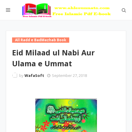
All Radd e BadMazhab Book
Eid Milaad ul Nabi Aur
Ulama e Ummat
by
WafaSoft
September 27, 2018