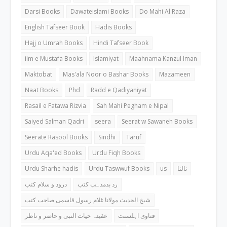
Darsi Books
Dawateislami Books
Do Mahi Al Raza
English Tafseer Book
Hadis Books
Hajj o Umrah Books
Hindi Tafseer Book
ilm e Mustafa Books
Islamiyat
Maahnama Kanzul Iman
Maktobat
Mas'ala Noor o Bashar Books
Mazameen
Naat Books
Phd
Radd e Qadiyaniyat
Rasail e Fatawa Rizvia
Sah Mahi Pegham e Nipal
Saiyed Salman Qadri
seera
Seerat w Sawaneh Books
Seerate Rasool Books
Sindhi
Taruf
Urdu Aqa'ed Books
Urdu Fiqh Books
Urdu Sharhe hadis
Urdu Taswwuf Books
us
ثالثا
رد بدمذہب کتب
درود و سلام کتب
شیخ الحدیث مولانا غلام رسول قاسمی صاحب کتب
فتاوی اہلسنت
عقیدہ حیات النبی و حاضر و ناظر