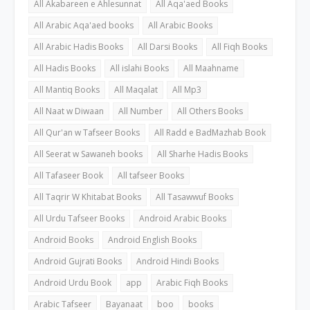
All Akabareen e Ahlesunnat
All Aqa'aed Books
All Arabic Aqa'aed books
All Arabic Books
All Arabic Hadis Books
All Darsi Books
All Fiqh Books
All Hadis Books
All islahi Books
All Maahname
All Mantiq Books
All Maqalat
All Mp3
All Naat w Diwaan
All Number
All Others Books
All Qur'an w Tafseer Books
All Radd e BadMazhab Book
All Seerat w Sawaneh books
All Sharhe Hadis Books
All Tafaseer Book
All tafseer Books
All Taqrir W Khitabat Books
All Tasawwuf Books
All Urdu Tafseer Books
Android Arabic Books
Android Books
Android English Books
Android Gujrati Books
Android Hindi Books
Android Urdu Book
app
Arabic Fiqh Books
Arabic Tafseer
Bayanaat
boo
books