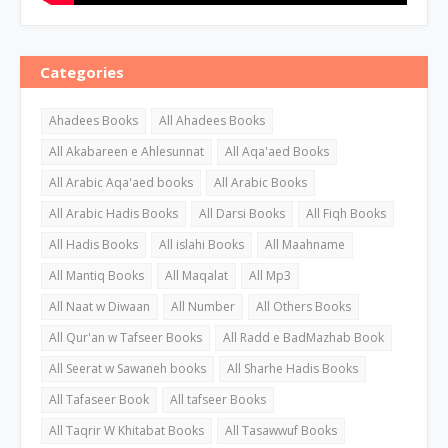
Categories
Ahadees Books
All Ahadees Books
All Akabareen e Ahlesunnat
All Aqa'aed Books
All Arabic Aqa'aed books
All Arabic Books
All Arabic Hadis Books
All Darsi Books
All Fiqh Books
All Hadis Books
All islahi Books
All Maahname
All Mantiq Books
All Maqalat
All Mp3
All Naat w Diwaan
All Number
All Others Books
All Qur'an w Tafseer Books
All Radd e BadMazhab Book
All Seerat w Sawaneh books
All Sharhe Hadis Books
All Tafaseer Book
All tafseer Books
All Taqrir W Khitabat Books
All Tasawwuf Books