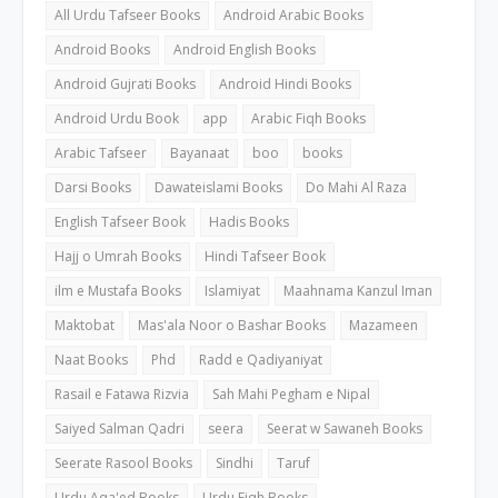
All Urdu Tafseer Books
Android Arabic Books
Android Books
Android English Books
Android Gujrati Books
Android Hindi Books
Android Urdu Book
app
Arabic Fiqh Books
Arabic Tafseer
Bayanaat
boo
books
Darsi Books
Dawateislami Books
Do Mahi Al Raza
English Tafseer Book
Hadis Books
Hajj o Umrah Books
Hindi Tafseer Book
ilm e Mustafa Books
Islamiyat
Maahnama Kanzul Iman
Maktobat
Mas'ala Noor o Bashar Books
Mazameen
Naat Books
Phd
Radd e Qadiyaniyat
Rasail e Fatawa Rizvia
Sah Mahi Pegham e Nipal
Saiyed Salman Qadri
seera
Seerat w Sawaneh Books
Seerate Rasool Books
Sindhi
Taruf
Urdu Aqa'ed Books
Urdu Fiqh Books