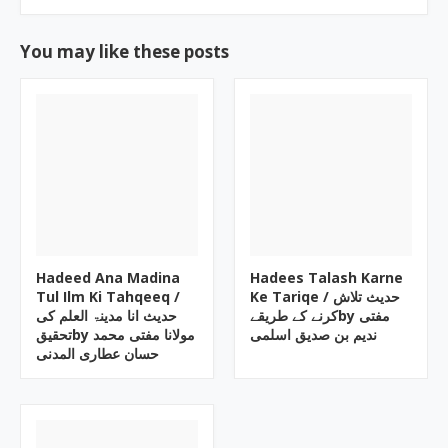
You may like these posts
Hadeed Ana Madina
Hadees Talash Karne
Tul Ilm Ki Tahqeeq /
Ke Tariqe / حدیث تلاش
کرنے کے طریقےby مفتی
حدیث انا مدینۃ العلم کی
ندیم بن صدیق اسلمی
تحقیقby مولانا مفتی محمد
حسان عطاری المدنی