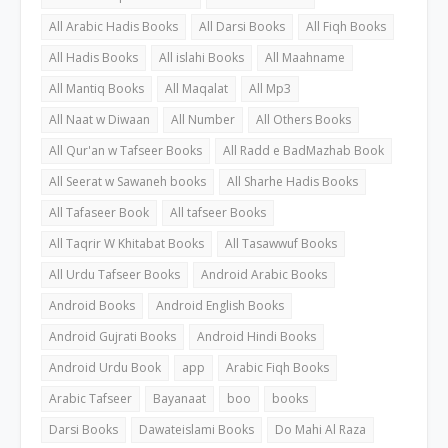
All Arabic Hadis Books
All Darsi Books
All Fiqh Books
All Hadis Books
All islahi Books
All Maahname
All Mantiq Books
All Maqalat
All Mp3
All Naat w Diwaan
All Number
All Others Books
All Qur'an w Tafseer Books
All Radd e BadMazhab Book
All Seerat w Sawaneh books
All Sharhe Hadis Books
All Tafaseer Book
All tafseer Books
All Taqrir W Khitabat Books
All Tasawwuf Books
All Urdu Tafseer Books
Android Arabic Books
Android Books
Android English Books
Android Gujrati Books
Android Hindi Books
Android Urdu Book
app
Arabic Fiqh Books
Arabic Tafseer
Bayanaat
boo
books
Darsi Books
Dawateislami Books
Do Mahi Al Raza