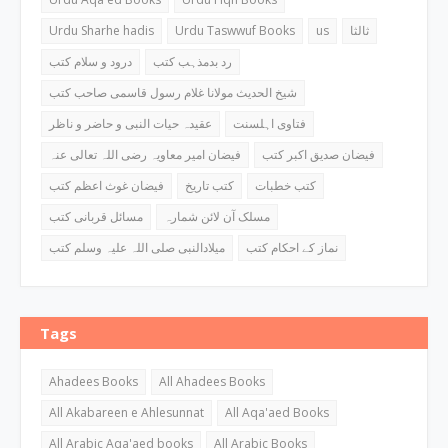
Urdu Sharhe hadis
Urdu Taswwuf Books
us
ثالثا
رد بدمذہب کتب
درود و سلام کتب
شیخ الحدیث مولانا غلام رسول قاسمی صاحب کتب
فتاوی اہلسنت
عقیدہ حیات النبی و حاضر و ناظر
فیضان صدیق اکبر کتب
فیضان امیر معاویہ رضی اللہ تعالی عنہ
کتب خطبات
کتب تاریخ
فیضان غوث اعظم کتب
مسلک آن لائن شمارہ
مسائل قربانی کتب
نماز کے احکام کتب
میلادالنبی صلی اللہ علیہ وسلم کتب
Tags
Ahadees Books
All Ahadees Books
All Akabareen e Ahlesunnat
All Aqa'aed Books
All Arabic Aqa'aed books
All Arabic Books