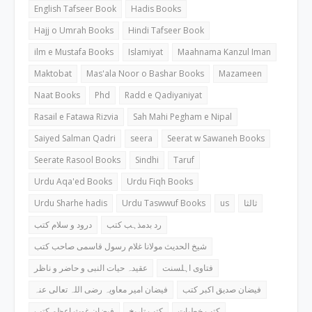
English Tafseer Book
Hadis Books
Hajj o Umrah Books
Hindi Tafseer Book
ilm e Mustafa Books
Islamiyat
Maahnama Kanzul Iman
Maktobat
Mas'ala Noor o Bashar Books
Mazameen
Naat Books
Phd
Radd e Qadiyaniyat
Rasail e Fatawa Rizvia
Sah Mahi Pegham e Nipal
Saiyed Salman Qadri
seera
Seerat w Sawaneh Books
Seerate Rasool Books
Sindhi
Taruf
Urdu Aqa'ed Books
Urdu Fiqh Books
Urdu Sharhe hadis
Urdu Taswwuf Books
us
ثالثا
رد بدمذہب کتب
درود و سلام کتب
شیخ الحدیث مولانا غلام رسول قاسمی صاحب کتب
فتاوی اہلسنت
عقیدہ حیات النبی و حاضر و ناظر
فیضان صدیق اکبر کتب
فیضان امیر معاویہ رضی اللہ تعالی عنہ
کتب خطبات
کتب تاریخ
فیضان غوث اعظم کتب