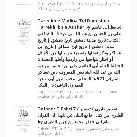
Mukhtasar Tareekh Damishq ‎/ مختصر تاریخ دمشق
لابن عساکر تاریخ ابن عساک…
Tareekh e Madina Tul Damishq /
Tarrekh ibn e Asakar by الحافظ ابی قاسم
علی بن الحسن بن ھبۃ اللہ بن عبداللہ الشافعی
الكتاب: تاريخ مدينة دمشق تاريخ دمشق | تاریخ
مدینۃ دمشق | تاریخ ابن عساکر | تاريخ ابن
عساكر وذكر فضلها وتسمية من حلها من الأماثل
أو اجتاز بنواحيها من وارديها وأهلها المصنف:
الحافظ العالم أبي القاسم علي بن الحسن بن هبة
الله بن عبد الله الشافعي المعروف بابن عساكر
المتوفي 571 هـ المحقق: محب الدين أبي سعيد
العمروي الناشر: دار الفكر
Tareekh e Madina Tul Damishq / Tarrekh ibn e
Asakar by الحافظ ابی قاس…
Tafseer E Tabri 7 / تفسیر طبری / تفسیر
الطبری من کتابہ جامع البیان عن تاویل آیہ القرآن
by امام ابی جعفر محمد بن جریر الطبری
Tafseer E Tabri 7 / تفسیر طبری / تفسیر الطبری من
کتابہ جامع البی…