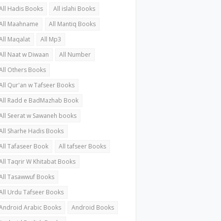
All Hadis Books
All islahi Books
All Maahname
All Mantiq Books
All Maqalat
All Mp3
All Naat w Diwaan
All Number
All Others Books
All Qur'an w Tafseer Books
All Radd e BadMazhab Book
All Seerat w Sawaneh books
All Sharhe Hadis Books
All Tafaseer Book
All tafseer Books
All Taqrir W Khitabat Books
All Tasawwuf Books
All Urdu Tafseer Books
Android Arabic Books
Android Books