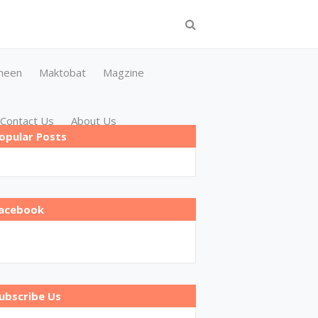
meen
Maktobat
Magzine
Contact Us
About Us
opular Posts
acebook
ubscribe Us