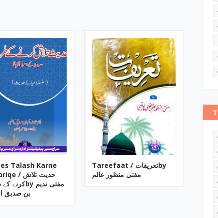
T
es Talash Karne
Tareefaat / تعریفاتby
مفتی منظور عالم
e / حدیث تلاش
کرنby مفتی ندیم
بن صدیق ا