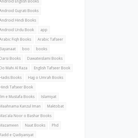
Android English Books
Android Gujrati Books
Android Hindi Books
Android Urdu Book
app
Arabic Fiqh Books
Arabic Tafseer
Bayanaat
boo
books
Darsi Books
Dawateislami Books
Do Mahi Al Raza
English Tafseer Book
Hadis Books
Hajj o Umrah Books
Hindi Tafseer Book
ilm e Mustafa Books
Islamiyat
Maahnama Kanzul Iman
Maktobat
Mas'ala Noor o Bashar Books
Mazameen
Naat Books
Phd
Radd e Qadiyaniyat