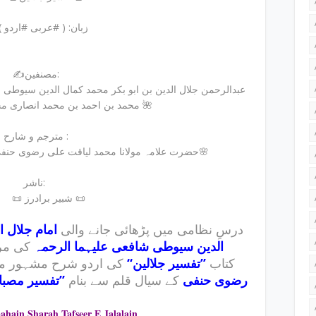
🔹: زبان: ( #عربی #اردو )
✍️مصنفین:
محمد بن احمد بن محمد انصاری محلی رحمة اللہ علیہ 🌺
مترجم و شارح :
🌺 حضرت علامہ مولانا محمد لیاقت علی رضوی حنفی مدظله العالی🌸
ناشر:
📜 شبیر برادرز 📜
درسِ نظامی میں پڑھائی جانے والی
امام جلال 
الدین سیوطی شافعی علیہما الرحمہ
کی مرت
کتاب
’’تفسیر جلالین‘‘
کی اردو شرح مشہور م
رضوی حنفی
کے سیال قلم سے بنام
تفسیر مصبا‘‘
ahain Sharah Tafseer E Jalalain