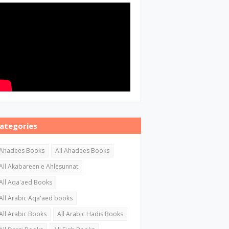
ategories
Ahadees Books
All Ahadees Books
All Akabareen e Ahlesunnat
All Aqa'aed Books
All Arabic Aqa'aed books
All Arabic Books
All Arabic Hadis Books