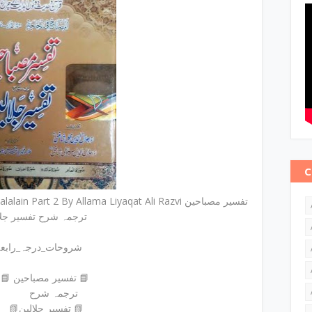
C
Part 2 By Allama Liyaqat Ali Razvi تفسیر مصباحین
ترجمہ شرح تفسیر جلا
شروحات_درجہ_رابعہ
📘 تفسیر مصباحین 📘
ترجمہ شرح
📗تفسیر جلالین 📗