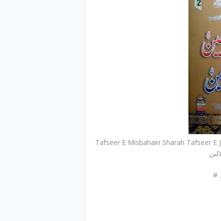
Tafseer E Misbahain Sharah Tafseer E Jalalain 
لین
#