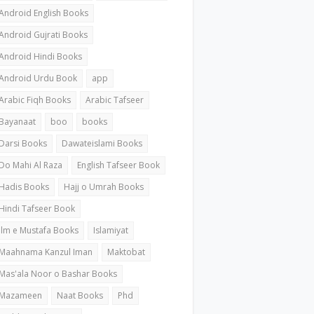
Android English Books
Android Gujrati Books
Android Hindi Books
Android Urdu Book
app
Arabic Fiqh Books
Arabic Tafseer
Bayanaat
boo
books
Darsi Books
Dawateislami Books
Do Mahi Al Raza
English Tafseer Book
Hadis Books
Hajj o Umrah Books
Hindi Tafseer Book
ilm e Mustafa Books
Islamiyat
Maahnama Kanzul Iman
Maktobat
Mas'ala Noor o Bashar Books
Mazameen
Naat Books
Phd