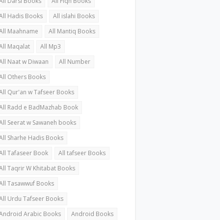
All Darsi Books
All Fiqh Books
All Hadis Books
All islahi Books
All Maahname
All Mantiq Books
All Maqalat
All Mp3
All Naat w Diwaan
All Number
All Others Books
All Qur'an w Tafseer Books
All Radd e BadMazhab Book
All Seerat w Sawaneh books
All Sharhe Hadis Books
All Tafaseer Book
All tafseer Books
All Taqrir W Khitabat Books
All Tasawwuf Books
All Urdu Tafseer Books
Android Arabic Books
Android Books