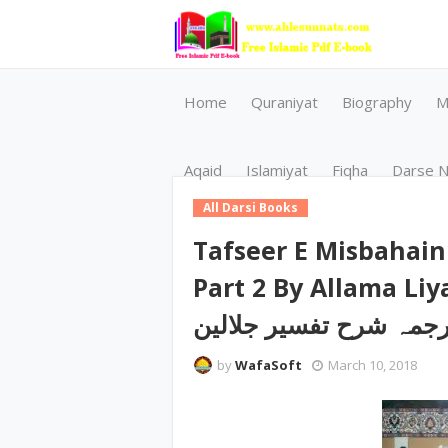
Home
Quraniyat
Biography
M
Aqaid
Islamiyat
Fiqha
Darse N
All Darsi Books
Tafseer E Misbahain 
Part 2 By Allama Liyaqat Ali
رجمہ شرح تفسیر جلالین
by
WafaSoft
March 10, 2018