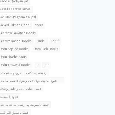
Radd e Qadiyaniyat
Rasail e Fatawa Rizvia
Sah Mahi Pegham e Nipal
Saiyed Salman Qadri
seera
Seerat w Sawaneh Books
Seerate Rasool Books
Sindhi
Taruf
Urdu Aqa'ed Books
Urdu Fiqh Books
Urdu Sharhe hadis
Urdu Taswwuf Books
us
ثالثا
رد بدمذہب کتب
درود و سلام کتب
شیخ الحدیث مولانا غلام رسول قاسمی صاحب
کتب
عقیدہ حیات النبی و حاضر و ناظر
فتاوی اہلسنت
فیضان امیر معاویہ رضی اللہ تعالی عنہ
فیضان صدیق اکبر کتب