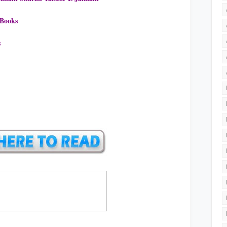
 Books
s