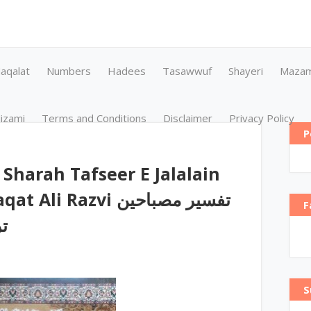
aqalat
Numbers
Hadees
Tasawwuf
Shayeri
Maza
izami
Terms and Conditions
Disclaimer
Privacy Policy
P
Sharah Tafseer E Jalalain
 Razvi تفسیر مصباحین
F
ت
S