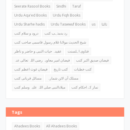
Seerate Rasool Books
Sindhi
Taruf
Urdu Aqa'ed Books
Urdu Fiqh Books
Urdu Sharhe hadis
Urdu Taswwuf Books
us
ثالثا
رد بدمذہب کتب
درود و سلام کتب
شیخ الحدیث مولانا غلام رسول قاسمی صاحب کتب
فتاوی اہلسنت
عقیدہ حیات النبی و حاضر و ناظر
فیضان صدیق اکبر کتب
فیضان امیر معاویہ رضی اللہ تعالی عنہ
کتب خطبات
کتب تاریخ
فیضان غوث اعظم کتب
مسلک آن لائن شمارہ
مسائل قربانی کتب
نماز کے احکام کتب
میلادالنبی صلی اللہ علیہ وسلم کتب
Tags
Ahadees Books
All Ahadees Books