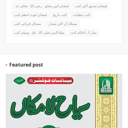
فیضان صدیق اکبر کتب
فیضان امیر معاویہ رضی اللہ تعالی عنہ
کتب خطبات
کتب تاریخ
فیضان غوث اعظم کتب
مسلک آن لائن شمارہ
مسائل قربانی کتب
نماز کے احکام کتب
میلادالنبی صلی اللہ علیہ وسلم کتب
Featured post