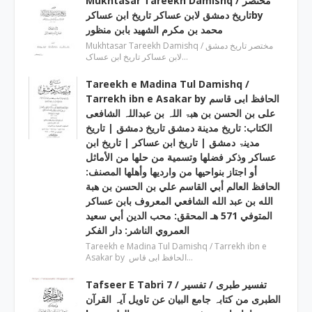
Mukhtasar Tareekh Damishq ‎/ مختصر
تاریخ دمشق لابن عساکر تاریخ ابن عساکرby
‎محمد بن مکرم الشھید بابن منظور
Mukhtasar Tareekh Damishq ‎/ مختصر تاریخ دمشق
لابن عساکر تاریخ ابن عساک…
Tareekh e Madina Tul Damishq /
Tarrekh ibn e Asakar by الحافظ ابی قاسم
علی بن الحسن بن ھبۃ اللہ بن عبداللہ الشافعی
الكتاب: تاريخ مدينة دمشق تاريخ دمشق | تاریخ
مدینۃ دمشق | تاریخ ابن عساکر | تاريخ ابن
عساكر وذكر فضلها وتسمية من حلها من الأماثل
أو اجتاز بنواحيها من وارديها وأهلها المصنف:
الحافظ العالم أبي القاسم علي بن الحسن بن هبة
الله بن عبد الله الشافعي المعروف بابن عساكر
المتوفي 571 هـ المحقق: محب الدين أبي سعيد
العمروي الناشر: دار الفكر
Tareekh e Madina Tul Damishq / Tarrekh ibn e
Asakar by الحافظ ابی قاس…
Tafseer E Tabri 7 / تفسیر طبری / تفسیر
الطبری من کتابہ جامع البیان عن تاویل آیہ القرآن