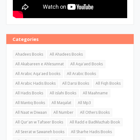
Categories
Ahadees Books
All Ahadees Books
All Akabareen e Ahlesunnat
All Aqa'aed Books
All Arabic Aqa'aed books
All Arabic Books
All Arabic Hadis Books
All Darsi Books
All Fiqh Books
All Hadis Books
All islahi Books
All Maahname
All Mantiq Books
All Maqalat
All Mp3
All Naat w Diwaan
All Number
All Others Books
All Qur'an w Tafseer Books
All Radd e BadMazhab Book
All Seerat w Sawaneh books
All Sharhe Hadis Books