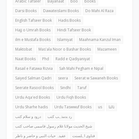
Arabic Tafseer
Bayanaat
boo
books
Darsi Books
Dawateislami Books
Do Mahi Al Raza
English Tafseer Book
Hadis Books
Hajj o Umrah Books
Hindi Tafseer Book
ilm e Mustafa Books
Islamiyat
Maahnama Kanzul Iman
Maktobat
Mas'ala Noor o Bashar Books
Mazameen
Naat Books
Phd
Radd e Qadiyaniyat
Rasail e Fatawa Rizvia
Sah Mahi Pegham e Nipal
Saiyed Salman Qadri
seera
Seerat w Sawaneh Books
Seerate Rasool Books
Sindhi
Taruf
Urdu Aqa'ed Books
Urdu Fiqh Books
Urdu Sharhe hadis
Urdu Taswwuf Books
us
ثالثا
رد بدمذہب کتب
درود و سلام کتب
شیخ الحدیث مولانا غلام رسول قاسمی صاحب کتب
فتاوی اہلسنت
عقیدہ حیات النبی و حاضر و ناظر