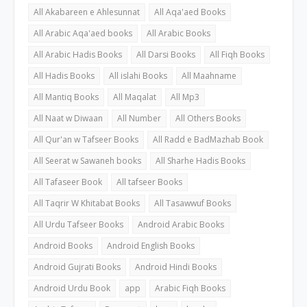
All Akabareen e Ahlesunnat
All Aqa'aed Books
All Arabic Aqa'aed books
All Arabic Books
All Arabic Hadis Books
All Darsi Books
All Fiqh Books
All Hadis Books
All islahi Books
All Maahname
All Mantiq Books
All Maqalat
All Mp3
All Naat w Diwaan
All Number
All Others Books
All Qur'an w Tafseer Books
All Radd e BadMazhab Book
All Seerat w Sawaneh books
All Sharhe Hadis Books
All Tafaseer Book
All tafseer Books
All Taqrir W Khitabat Books
All Tasawwuf Books
All Urdu Tafseer Books
Android Arabic Books
Android Books
Android English Books
Android Gujrati Books
Android Hindi Books
Android Urdu Book
app
Arabic Fiqh Books