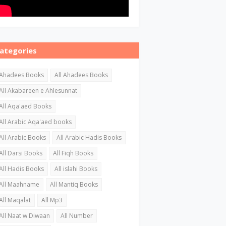
ategories
Ahadees Books
All Ahadees Books
All Akabareen e Ahlesunnat
All Aqa'aed Books
All Arabic Aqa'aed books
All Arabic Books
All Arabic Hadis Books
All Darsi Books
All Fiqh Books
All Hadis Books
All islahi Books
All Maahname
All Mantiq Books
All Maqalat
All Mp3
All Naat w Diwaan
All Number