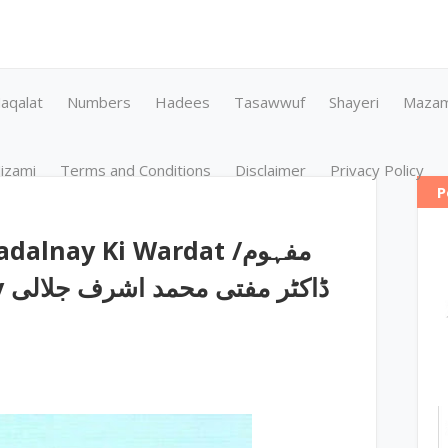
aqalat
Numbers
Hadees
Tasawwuf
Shayeri
Maza
izami
Terms and Conditions
Disclaimer
Privacy Policy
P
nay Ki Wardat ‎/مفہوم