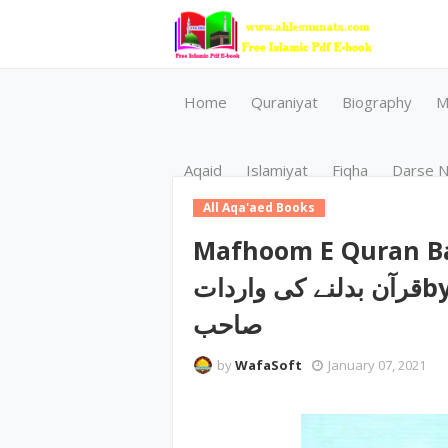
Home
Quraniyat
Biography
M
Aqaid
Islamiyat
Fiqha
Darse N
All Aqa'aed Books
Mafhoom E Quran Badal
قرآن بدلنے کی وارداتby ‎ڈاکٹر مفتی محمد اشرف جلالی
صاحب
by
WafaSoft
January 07, 2021