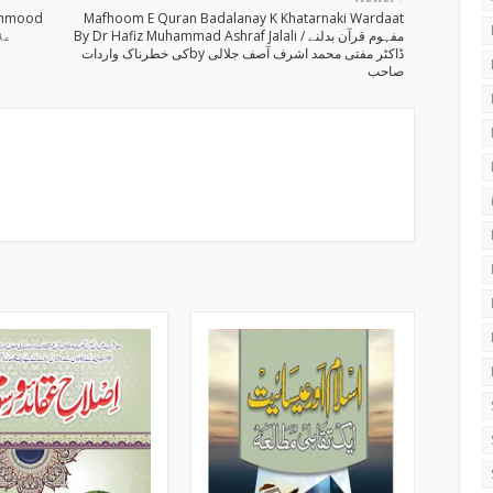
Mahmood
Mafhoom E Quran Badalanay K Khatarnaki Wardaat
By Dr Hafiz Muhammad Ashraf Jalali ‎/ مفہوم قرآن بدلنے
علام
کی خطرناک وارداتby ‎ڈاکٹر مفتی محمد اشرف آصف جلالی
صاحب