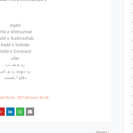
Aqaid
ifa e Ahlesunnat
add e Badmazhab
Radd e Wahabi
Radd e Deoband
عقائد
رد بدمذہب
رد دیوبند رد وہابی
دفاع اہلسنت
hab Book
All Tafaseer Book
Newer