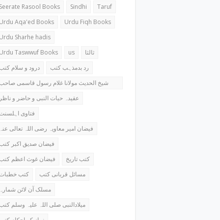
Seerate Rasool Books
Sindhi
Taruf
Urdu Aqa'ed Books
Urdu Fiqh Books
Urdu Sharhe hadis
Urdu Taswwuf Books
us
ثالثا
رد بدمذہب کتب
درود و سلام کتب
شیخ الحدیث مولانا غلام رسول قاسمی صاحب
کتب
عقیدہ حیات النبی و حاضر و ناظر
فتاوی اہلسنت
فیضان امیر معاویہ رضی اللہ تعالی عنہ
فیضان صدیق اکبر کتب
کتب تاریخ
فیضان غوث اعظم کتب
مسائل قربانی کتب
کتب خطبات
مسلک آن لائن شمارہ
میلادالنبی صلی اللہ علیہ وسلم کتب
نماز کے احکام کتب