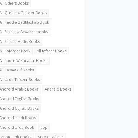
All Others Books
All Qur'an w Tafseer Books
All Radd e BadMazhab Book
All Seerat w Sawaneh books
All Sharhe Hadis Books
All Tafaseer Book
All tafseer Books
All Taqrir W Khitabat Books
All Tasawwuf Books
All Urdu Tafseer Books
Android Arabic Books
Android Books
Android English Books
Android Gujrati Books
Android Hindi Books
Android Urdu Book
app
Arabic Fiqh Books
Arabic Tafseer