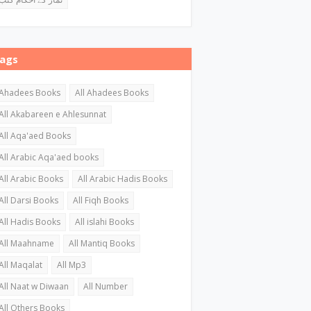
ags
Ahadees Books
All Ahadees Books
All Akabareen e Ahlesunnat
All Aqa'aed Books
All Arabic Aqa'aed books
All Arabic Books
All Arabic Hadis Books
All Darsi Books
All Fiqh Books
All Hadis Books
All islahi Books
All Maahname
All Mantiq Books
All Maqalat
All Mp3
All Naat w Diwaan
All Number
All Others Books