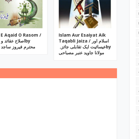
h E Aqaid O Rasom /
Islam Aur Esaiyat Aik
Taqabli Jaiza / اسلام اور
اصلاح عقائد by
عیسائیت ایک تقابلی جائزہby
محترم فیروز ساجد 
مولانا جاوید عنبر مصباحی