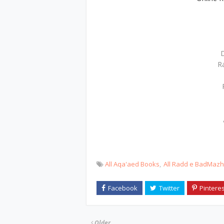
D
R
All Aqa'aed Books
All Radd e BadMaz
Older