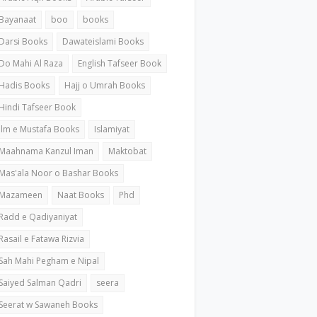
Bayanaat
boo
books
Darsi Books
Dawateislami Books
Do Mahi Al Raza
English Tafseer Book
Hadis Books
Hajj o Umrah Books
Hindi Tafseer Book
ilm e Mustafa Books
Islamiyat
Maahnama Kanzul Iman
Maktobat
Mas'ala Noor o Bashar Books
Mazameen
Naat Books
Phd
Radd e Qadiyaniyat
Rasail e Fatawa Rizvia
Sah Mahi Pegham e Nipal
Saiyed Salman Qadri
seera
Seerat w Sawaneh Books