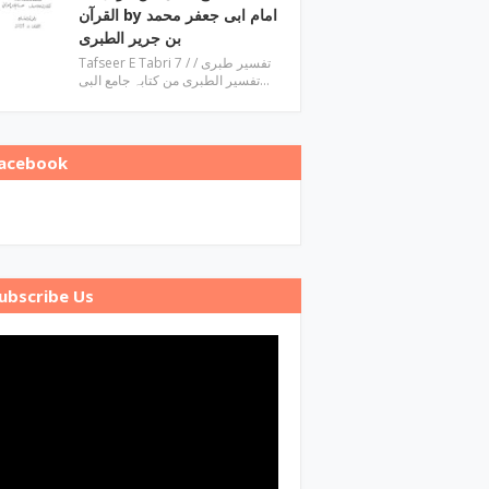
القرآن by امام ابی جعفر محمد
بن جریر الطبری
Tafseer E Tabri 7 / تفسیر طبری /
تفسیر الطبری من کتابہ جامع البی…
acebook
ubscribe Us