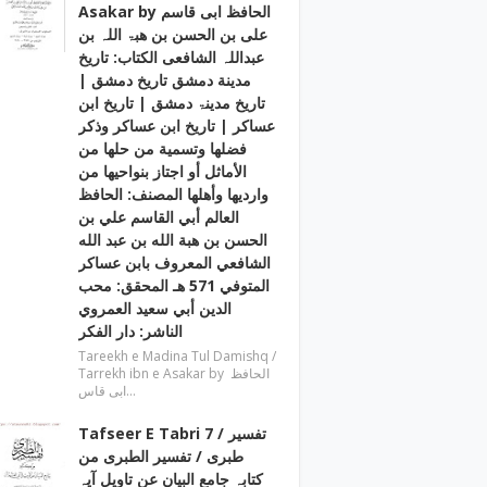
Asakar by الحافظ ابی قاسم
علی بن الحسن بن ھبۃ اللہ بن
عبداللہ الشافعی الكتاب: تاريخ
مدينة دمشق تاريخ دمشق |
تاریخ مدینۃ دمشق | تاریخ ابن
عساکر | تاريخ ابن عساكر وذكر
فضلها وتسمية من حلها من
الأماثل أو اجتاز بنواحيها من
وارديها وأهلها المصنف: الحافظ
العالم أبي القاسم علي بن
الحسن بن هبة الله بن عبد الله
الشافعي المعروف بابن عساكر
المتوفي 571 هـ المحقق: محب
الدين أبي سعيد العمروي
الناشر: دار الفكر
Tareekh e Madina Tul Damishq /
Tarrekh ibn e Asakar by الحافظ
ابی قاس…
Tafseer E Tabri 7 / تفسیر
طبری / تفسیر الطبری من
کتابہ جامع البیان عن تاویل آیہ