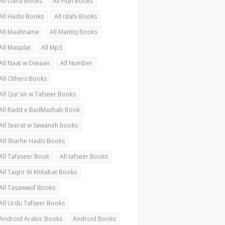
All Darsi Books
All Fiqh Books
All Hadis Books
All islahi Books
All Maahname
All Mantiq Books
All Maqalat
All Mp3
All Naat w Diwaan
All Number
All Others Books
All Qur'an w Tafseer Books
All Radd e BadMazhab Book
All Seerat w Sawaneh books
All Sharhe Hadis Books
All Tafaseer Book
All tafseer Books
All Taqrir W Khitabat Books
All Tasawwuf Books
All Urdu Tafseer Books
Android Arabic Books
Android Books