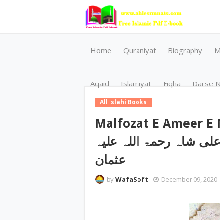
Home
Quraniyat
Biography
M
Aqaid
Islamiyat
Fiqha
Darse N
All islahi Books
Malfozat E Ameer E Millat ‎/ ملت پیر
سید جماعت علی شاہ رحمۃ اللہ علیہ
عثمان
by
WafaSoft
December 09, 2020