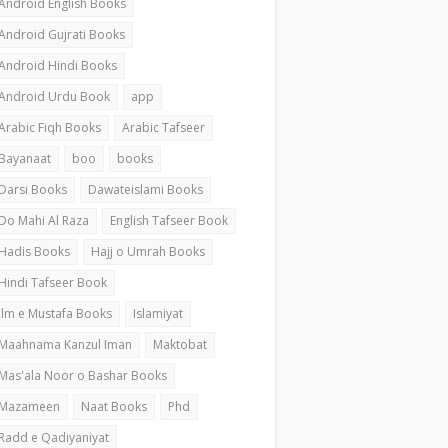
Android English Books
Android Gujrati Books
Android Hindi Books
Android Urdu Book
app
Arabic Fiqh Books
Arabic Tafseer
Bayanaat
boo
books
Darsi Books
Dawateislami Books
Do Mahi Al Raza
English Tafseer Book
Hadis Books
Hajj o Umrah Books
Hindi Tafseer Book
ilm e Mustafa Books
Islamiyat
Maahnama Kanzul Iman
Maktobat
Mas'ala Noor o Bashar Books
Mazameen
Naat Books
Phd
Radd e Qadiyaniyat