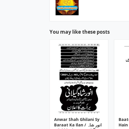
You may like these posts
Anwar Shah Ghilani Sy
Baat
Hain 
Baraat Ka Ilan / انور شاہ