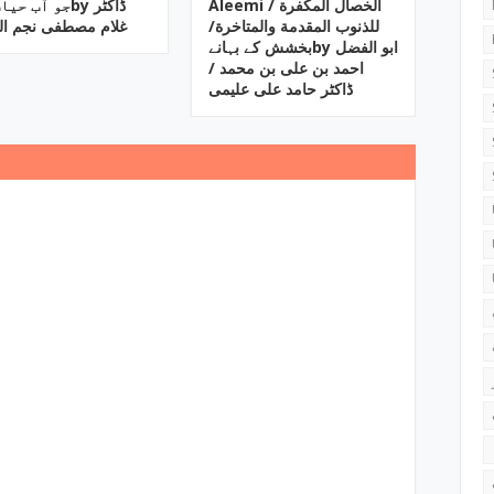
Aleemi / الخصال المکفرة
جو آب حby ڈاکٹر
للذنوب المقدمة والمتاخرة/
غلام مصطفی نجم ال
بخشش کے بہانےby ابو الفضل
احمد بن علی بن محمد /
ڈاکٹر حامد علی علیمی