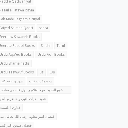
Radd e Qadiyaniyat
Rasail e Fatawa Rizvia
Sah Mahi Pegham e Nipal
Saiyed Salman Qadri
seera
Seerat w Sawaneh Books
Seerate Rasool Books
Sindhi
Taruf
Urdu Aqa'ed Books
Urdu Fiqh Books
Urdu Sharhe hadis
Urdu Taswwuf Books
us
ثالثا
رد بدمذہب کتب
درود و سلام کتب
شیخ الحدیث مولانا غلام رسول قاسمی صاحب
کتب
عقیدہ حیات النبی و حاضر و ناظر
فتاوی اہلسنت
فیضان امیر معاویہ رضی اللہ تعالی عنہ
فیضان صدیق اکبر کتب