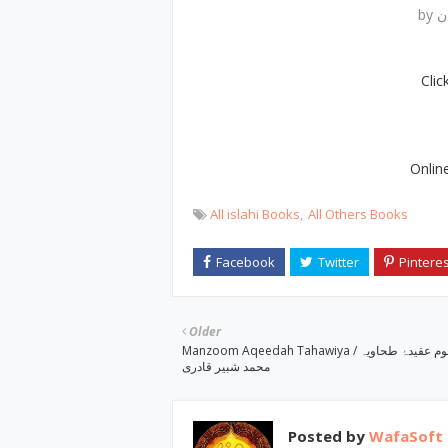
b
Cli
Onlin
All islahi Books
All Others Books
Older
Manzoom Aqeedah Tahawiya ‎/ منظوم عقیدۂ طحاویہby
‎محمد شبیر قادری
Posted by
WafaSoft