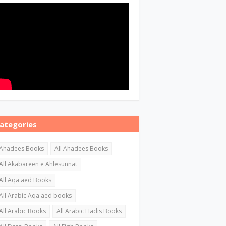
ategories
Ahadees Books
All Ahadees Books
All Akabareen e Ahlesunnat
All Aqa'aed Books
All Arabic Aqa'aed books
All Arabic Books
All Arabic Hadis Books