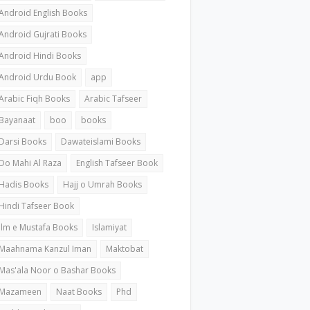
Android English Books
Android Gujrati Books
Android Hindi Books
Android Urdu Book
app
Arabic Fiqh Books
Arabic Tafseer
Bayanaat
boo
books
Darsi Books
Dawateislami Books
Do Mahi Al Raza
English Tafseer Book
Hadis Books
Hajj o Umrah Books
Hindi Tafseer Book
ilm e Mustafa Books
Islamiyat
Maahnama Kanzul Iman
Maktobat
Mas'ala Noor o Bashar Books
Mazameen
Naat Books
Phd