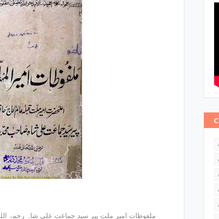
C
 E Ameer E Millat / ملفوظات امیر ملت پیر سید جماعت علی شاہ رحمۃ اللہ علیہ