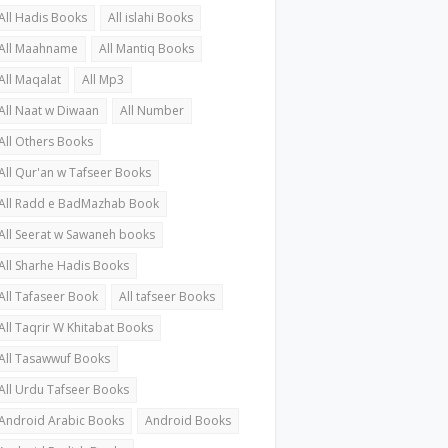
All Hadis Books
All islahi Books
All Maahname
All Mantiq Books
All Maqalat
All Mp3
All Naat w Diwaan
All Number
All Others Books
All Qur'an w Tafseer Books
All Radd e BadMazhab Book
All Seerat w Sawaneh books
All Sharhe Hadis Books
All Tafaseer Book
All tafseer Books
All Taqrir W Khitabat Books
All Tasawwuf Books
All Urdu Tafseer Books
Android Arabic Books
Android Books