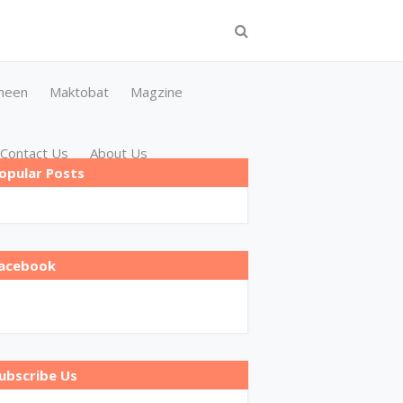
meen
Maktobat
Magzine
Contact Us
About Us
opular Posts
acebook
ubscribe Us