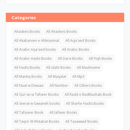
Categories
Ahadees Books
All Ahadees Books
All Akabareen e Ahlesunnat
All Aqa'aed Books
All Arabic Aqa'aed books
All Arabic Books
All Arabic Hadis Books
All Darsi Books
All Fiqh Books
All Hadis Books
All islahi Books
All Maahname
All Mantiq Books
All Maqalat
All Mp3
All Naat w Diwaan
All Number
All Others Books
All Qur'an w Tafseer Books
All Radd e BadMazhab Book
All Seerat w Sawaneh books
All Sharhe Hadis Books
All Tafaseer Book
All tafseer Books
All Taqrir W Khitabat Books
All Tasawwuf Books