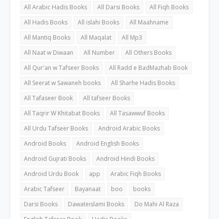
All Arabic Hadis Books
All Darsi Books
All Fiqh Books
All Hadis Books
All islahi Books
All Maahname
All Mantiq Books
All Maqalat
All Mp3
All Naat w Diwaan
All Number
All Others Books
All Qur'an w Tafseer Books
All Radd e BadMazhab Book
All Seerat w Sawaneh books
All Sharhe Hadis Books
All Tafaseer Book
All tafseer Books
All Taqrir W Khitabat Books
All Tasawwuf Books
All Urdu Tafseer Books
Android Arabic Books
Android Books
Android English Books
Android Gujrati Books
Android Hindi Books
Android Urdu Book
app
Arabic Fiqh Books
Arabic Tafseer
Bayanaat
boo
books
Darsi Books
Dawateislami Books
Do Mahi Al Raza