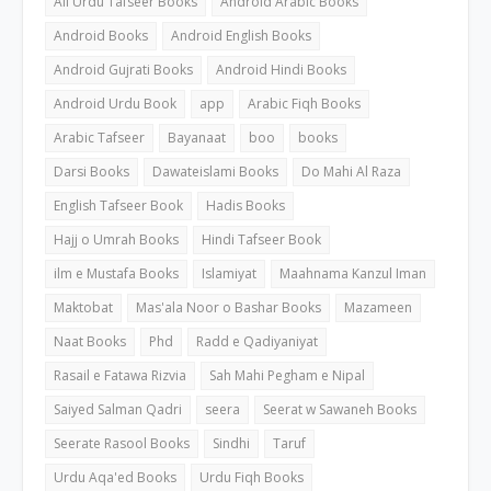
All Urdu Tafseer Books
Android Arabic Books
Android Books
Android English Books
Android Gujrati Books
Android Hindi Books
Android Urdu Book
app
Arabic Fiqh Books
Arabic Tafseer
Bayanaat
boo
books
Darsi Books
Dawateislami Books
Do Mahi Al Raza
English Tafseer Book
Hadis Books
Hajj o Umrah Books
Hindi Tafseer Book
ilm e Mustafa Books
Islamiyat
Maahnama Kanzul Iman
Maktobat
Mas'ala Noor o Bashar Books
Mazameen
Naat Books
Phd
Radd e Qadiyaniyat
Rasail e Fatawa Rizvia
Sah Mahi Pegham e Nipal
Saiyed Salman Qadri
seera
Seerat w Sawaneh Books
Seerate Rasool Books
Sindhi
Taruf
Urdu Aqa'ed Books
Urdu Fiqh Books