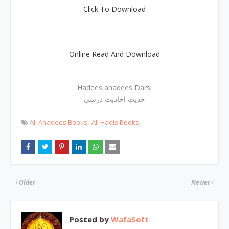
Click To Download
Online Read And Download
Hadees ahadees Darsi
حدیث احادیث درسی
All Ahadees Books
All Hadis Books
Older
Newer
Posted by
WafaSoft