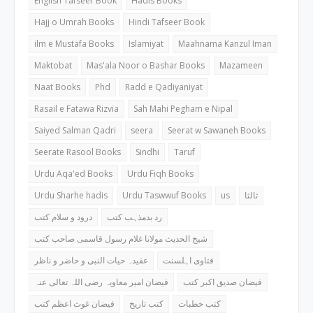
English Tafseer Book
Hadis Books
Hajj o Umrah Books
Hindi Tafseer Book
ilm e Mustafa Books
Islamiyat
Maahnama Kanzul Iman
Maktobat
Mas'ala Noor o Bashar Books
Mazameen
Naat Books
Phd
Radd e Qadiyaniyat
Rasail e Fatawa Rizvia
Sah Mahi Pegham e Nipal
Saiyed Salman Qadri
seera
Seerat w Sawaneh Books
Seerate Rasool Books
Sindhi
Taruf
Urdu Aqa'ed Books
Urdu Fiqh Books
Urdu Sharhe hadis
Urdu Taswwuf Books
us
ثالثا
رد بدمذہب کتب
درود و سلام کتب
شیخ الحدیث مولانا غلام رسول قاسمی صاحب کتب
فتاوی اہلسنت
عقیدہ حیات النبی و حاضر و ناظر
فیضان صدیق اکبر کتب
فیضان امیر معاویہ رضی اللہ تعالی عنہ
کتب خطبات
کتب تاریخ
فیضان غوث اعظم کتب