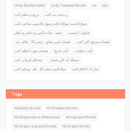
Urdu Sharhe hadis
Urdu Taswwuf Books
us
ثالثا
رد بدمذہب کتب
درود و سلام کتب
شیخ الحدیث مولانا غلام رسول قاسمی صاحب کتب
فتاوی اہلسنت
عقیدہ حیات النبی و حاضر و ناظر
فیضان صدیق اکبر کتب
فیضان امیر معاویہ رضی اللہ تعالی عنہ
کتب خطبات
کتب تاریخ
فیضان غوث اعظم کتب
مسلک آن لائن شمارہ
مسائل قربانی کتب
نماز کے احکام کتب
میلادالنبی صلی اللہ علیہ وسلم کتب
Tags
Ahadees Books
All Ahadees Books
All Akabareen e Ahlesunnat
All Aqa'aed Books
All Arabic Aqa'aed books
All Arabic Books