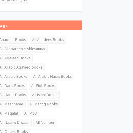
ags
Ahadees Books
All Ahadees Books
All Akabareen e Ahlesunnat
All Aqa'aed Books
All Arabic Aqa'aed books
All Arabic Books
All Arabic Hadis Books
All Darsi Books
All Fiqh Books
All Hadis Books
All islahi Books
All Maahname
All Mantiq Books
All Maqalat
All Mp3
All Naat w Diwaan
All Number
All Others Books