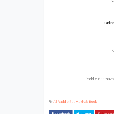
C
Onlin
S
Radd e Badmazha
ہ
All Radd e BadMazhab Book