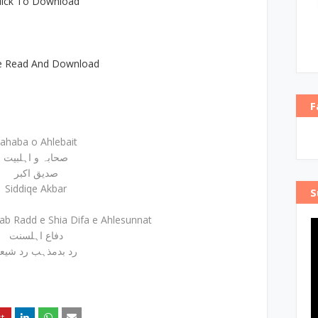
lick To Download
e Read And Download
F
ahaba o Ahlebait
صحابہ و اہلبیت
صدیق اکبر
Siddiqe Akbar
S
b Radd e Shia Difa e Ahlesunnat
دفاع اہلسنت
رد بدمذہب رد شیع