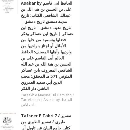
Asakar by الحافظ ابی قاسم
علی بن الحسن بن ھبۃ اللہ بن
عبداللہ الشافعی الكتاب: تاريخ
مدينة دمشق تاريخ دمشق |
تاریخ مدینۃ دمشق | تاریخ ابن
عساکر | تاريخ ابن عساكر وذكر
فضلها وتسمية من حلها من
الأماثل أو اجتاز بنواحيها من
وارديها وأهلها المصنف: الحافظ
العالم أبي القاسم علي بن
الحسن بن هبة الله بن عبد الله
الشافعي المعروف بابن عساكر
المتوفي 571 هـ المحقق: محب
الدين أبي سعيد العمروي
الناشر: دار الفكر
Tareekh e Madina Tul Damishq /
Tarrekh ibn e Asakar by الحافظ
ابی قاس…
Tafseer E Tabri 7 / تفسیر
طبری / تفسیر الطبری من
کتابہ جامع البیان عن تاویل آیہ