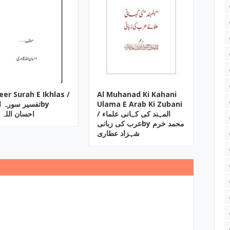
eer Surah E Ikhlas /
Al Muhanad Ki Kahani
تفسیر سورہ by
Ulama E Arab Ki Zubani
/ المہند کی کہانی علماء
احسان اللہ 
عرب کی زبانیby محمد خرم
شہزاد عطاری