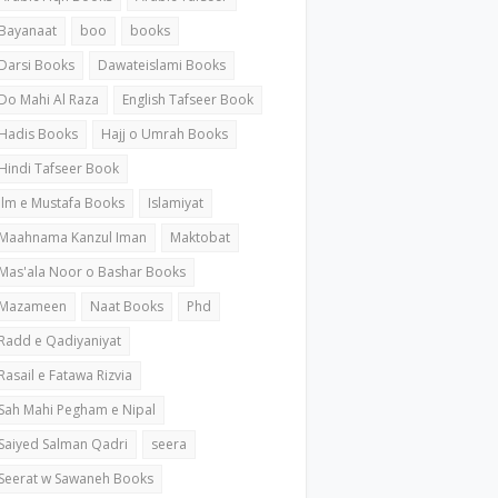
Bayanaat
boo
books
Darsi Books
Dawateislami Books
Do Mahi Al Raza
English Tafseer Book
Hadis Books
Hajj o Umrah Books
Hindi Tafseer Book
ilm e Mustafa Books
Islamiyat
Maahnama Kanzul Iman
Maktobat
Mas'ala Noor o Bashar Books
Mazameen
Naat Books
Phd
Radd e Qadiyaniyat
Rasail e Fatawa Rizvia
Sah Mahi Pegham e Nipal
Saiyed Salman Qadri
seera
Seerat w Sawaneh Books