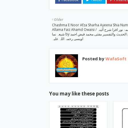
Older
Chashma E Noor Afza Sharha Ayeena Shia Num
Allama Faiz Ahamd Owaisi / چشمۂ نور افزا شرح آئینہ
شیعہ نما by شیخ الحدیث والتفسیر مفتی محمد فیض احمد
اویسی رحمۃ اللہ علیہ
Posted by
WafaSoft
You may like these posts