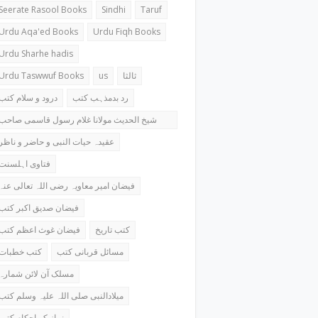
Seerate Rasool Books
Sindhi
Taruf
Urdu Aqa'ed Books
Urdu Fiqh Books
Urdu Sharhe hadis
Urdu Taswwuf Books
us
ثالثا
رد بدمذہب کتب
درود و سلام کتب
شیخ الحدیث مولانا غلام رسول قاسمی صاحب
کتب
عقیدہ حیات النبی و حاضر و ناظر
فتاوی اہلسنت
فیضان امیر معاویہ رضی اللہ تعالی عنہ
فیضان صدیق اکبر کتب
کتب تاریخ
فیضان غوث اعظم کتب
مسائل قربانی کتب
کتب خطبات
مسلک آن لائن شمارہ
میلادالنبی صلی اللہ علیہ وسلم کتب
نماز کے احکام کتب