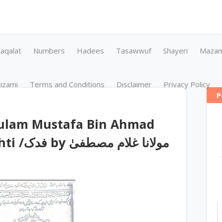
aqalat
Numbers
Hadees
Tasawwuf
Shayeri
Maza
izami
Terms and Conditions
Disclaimer
Privacy Policy
P
hulam Mustafa Bin Ahmad
Uddin Khokhar Chishti /فدک by مولانا غلام مصطفیٰ