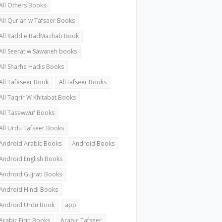
All Others Books
All Qur'an w Tafseer Books
All Radd e BadMazhab Book
All Seerat w Sawaneh books
All Sharhe Hadis Books
All Tafaseer Book
All tafseer Books
All Taqrir W Khitabat Books
All Tasawwuf Books
All Urdu Tafseer Books
Android Arabic Books
Android Books
Android English Books
Android Gujrati Books
Android Hindi Books
Android Urdu Book
app
Arabic Fiqh Books
Arabic Tafseer