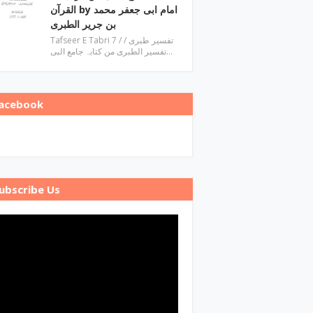
القرآن by امام ابی جعفر محمد
بن جریر الطبری
Tafseer E Tabri 7 / تفسیر طبری /
تفسیر الطبری من کتابہ جامع البی…
acebook
ubscribe Us