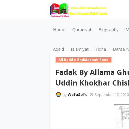
Home
Quraniyat
Biography
M
Aqaid
Islamiyat
Fiqha
Darse N
All Radd e BadMazhab Book
Fadak By Allama G
by
WafaSoft
September 12, 2020