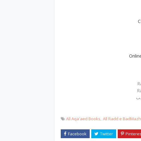
C
Onlin
R
R
ہب
All Aqa'aed Books
All Radd e BadMaz