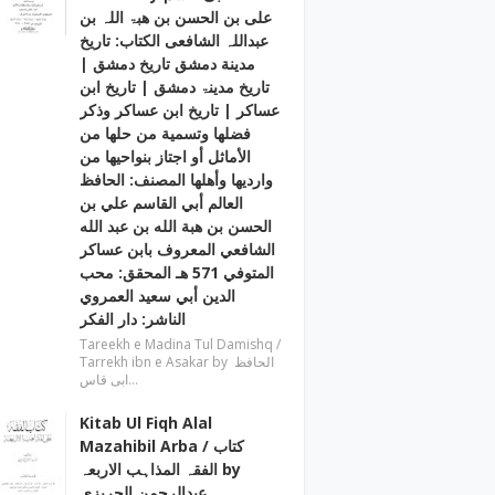
علی بن الحسن بن ھبۃ اللہ بن
عبداللہ الشافعی الكتاب: تاريخ
مدينة دمشق تاريخ دمشق |
تاریخ مدینۃ دمشق | تاریخ ابن
عساکر | تاريخ ابن عساكر وذكر
فضلها وتسمية من حلها من
الأماثل أو اجتاز بنواحيها من
وارديها وأهلها المصنف: الحافظ
العالم أبي القاسم علي بن
الحسن بن هبة الله بن عبد الله
الشافعي المعروف بابن عساكر
المتوفي 571 هـ المحقق: محب
الدين أبي سعيد العمروي
الناشر: دار الفكر
Tareekh e Madina Tul Damishq /
Tarrekh ibn e Asakar by الحافظ
ابی قاس…
Kitab Ul Fiqh Alal
Mazahibil Arba / کتاب
الفقہ المذاہب الاربعہ by
عبدالرحمن الجریزی