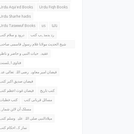
Urdu Aqa'ed Books
Urdu Fiqh Books
Urdu Sharhe hadis
Urdu Taswwuf Books
us
ثالثا
رد بدمذہب کتب
درود و سلام کتب
شیخ الحدیث مولانا غلام رسول قاسمی صاحب
کتب
عقیدہ حیات النبی و حاضر و ناظر
فتاوی اہلسنت
فیضان امیر معاویہ رضی اللہ تعالی عنہ
فیضان صدیق اکبر کتب
کتب تاریخ
فیضان غوث اعظم کتب
مسائل قربانی کتب
کتب خطبات
مسلک آن لائن شمارہ
میلادالنبی صلی اللہ علیہ وسلم کتب
نماز کے احکام کتب