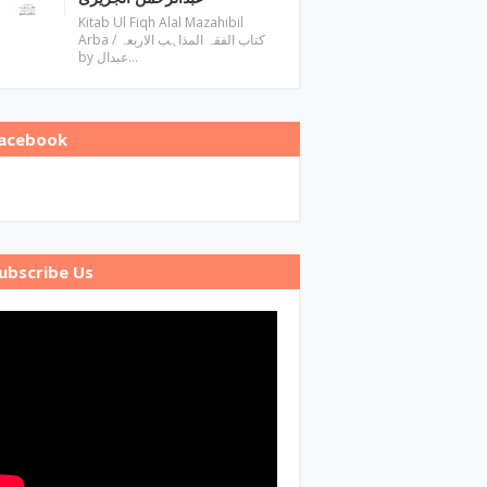
Kitab Ul Fiqh Alal Mazahibil
Arba / کتاب الفقہ المذاہب الاربعہ
by عبدال…
acebook
ubscribe Us