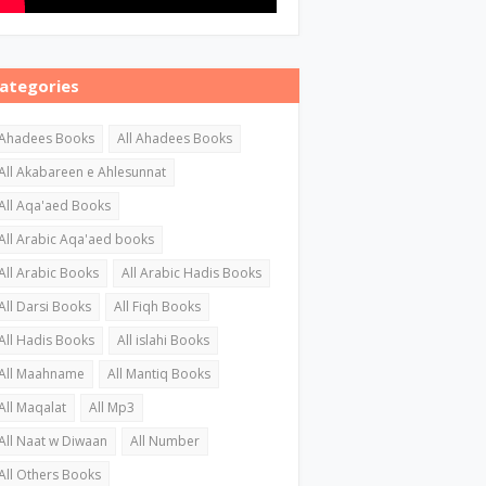
ategories
Ahadees Books
All Ahadees Books
All Akabareen e Ahlesunnat
All Aqa'aed Books
All Arabic Aqa'aed books
All Arabic Books
All Arabic Hadis Books
All Darsi Books
All Fiqh Books
All Hadis Books
All islahi Books
All Maahname
All Mantiq Books
All Maqalat
All Mp3
All Naat w Diwaan
All Number
All Others Books