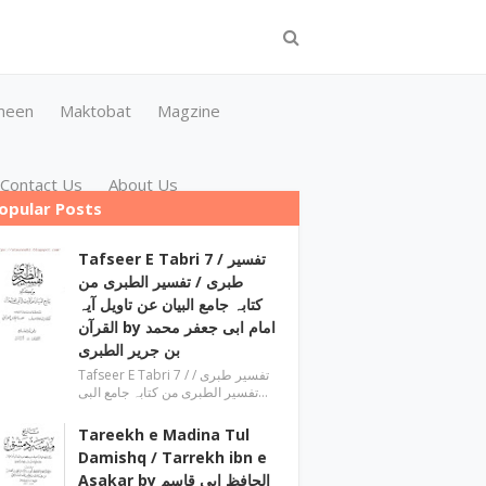
meen
Maktobat
Magzine
Contact Us
About Us
opular Posts
Tafseer E Tabri 7 / تفسیر
طبری / تفسیر الطبری من
کتابہ جامع البیان عن تاویل آیہ
القرآن by امام ابی جعفر محمد
بن جریر الطبری
Tafseer E Tabri 7 / تفسیر طبری /
تفسیر الطبری من کتابہ جامع البی…
Tareekh e Madina Tul
Damishq / Tarrekh ibn e
Asakar by الحافظ ابی قاسم