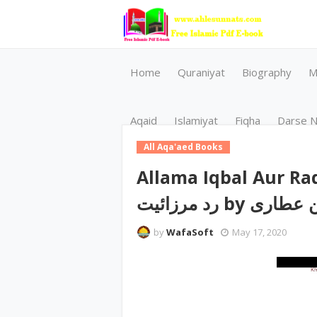
Home
Quraniyat
Biography
M
Aqaid
Islamiyat
Fiqha
Darse N
All Aqa'aed Books
Allama Iqbal Aur Radd E Mirz
رد مرزائیت b
by
WafaSoft
May 17, 2020