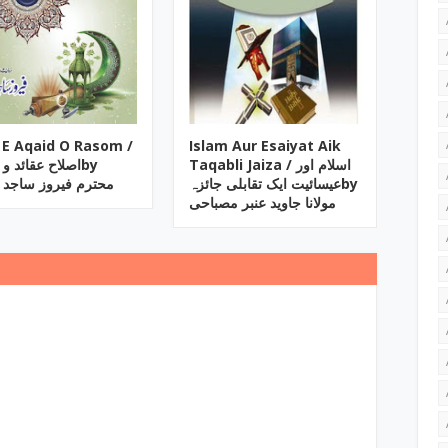
h E Aqaid O Rasom /
Islam Aur Esaiyat Aik
Taqabli Jaiza / اسلام اور
اصلاح عقائد by
عیسائیت ایک تقابلی جائزہby
محترم فیروز ساجد 
مولانا جاوید عنبر مصباحی