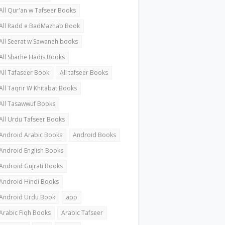
All Qur'an w Tafseer Books
All Radd e BadMazhab Book
All Seerat w Sawaneh books
All Sharhe Hadis Books
All Tafaseer Book
All tafseer Books
All Taqrir W Khitabat Books
All Tasawwuf Books
All Urdu Tafseer Books
Android Arabic Books
Android Books
Android English Books
Android Gujrati Books
Android Hindi Books
Android Urdu Book
app
Arabic Fiqh Books
Arabic Tafseer