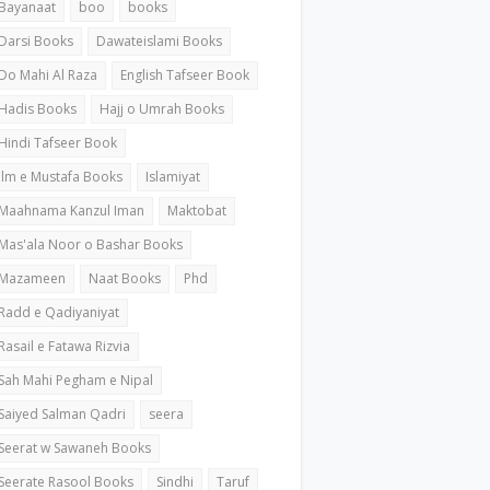
Bayanaat
boo
books
Darsi Books
Dawateislami Books
Do Mahi Al Raza
English Tafseer Book
Hadis Books
Hajj o Umrah Books
Hindi Tafseer Book
ilm e Mustafa Books
Islamiyat
Maahnama Kanzul Iman
Maktobat
Mas'ala Noor o Bashar Books
Mazameen
Naat Books
Phd
Radd e Qadiyaniyat
Rasail e Fatawa Rizvia
Sah Mahi Pegham e Nipal
Saiyed Salman Qadri
seera
Seerat w Sawaneh Books
Seerate Rasool Books
Sindhi
Taruf