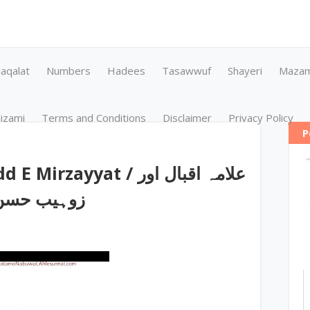
aqalat
Numbers
Hadees
Tasawwuf
Shayeri
Maza
izami
Terms and Conditions
Disclaimer
Privacy Policy
P
ayyat / علامہ اقبال اور
y زوہیب حسن عطاری