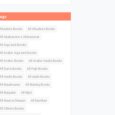
ags
Ahadees Books
All Ahadees Books
All Akabareen e Ahlesunnat
All Aqa'aed Books
All Arabic Aqa'aed books
All Arabic Books
All Arabic Hadis Books
All Darsi Books
All Fiqh Books
All Hadis Books
All islahi Books
All Maahname
All Mantiq Books
All Maqalat
All Mp3
All Naat w Diwaan
All Number
All Others Books